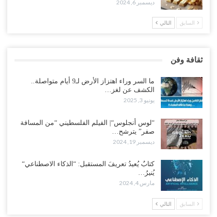
ديسمبر 6, 2024
السابق
التالي
ثقافة وفن
ما السر وراء اهتزاز الأرض لـ9 أيام متواصلة..
الكشف عن لغز…
يونيو 3, 2025
“لوس أنجلوس“| الفيلم الفلسطيني “من المسافة
صفر” يترشح…
ديسمبر 19, 2024
كتابٌ يُعيدُ تعريفَ المستقبل: “الذكاء الاصطناعي“
يُنيرُ…
مارس 4, 2024
السابق
التالي