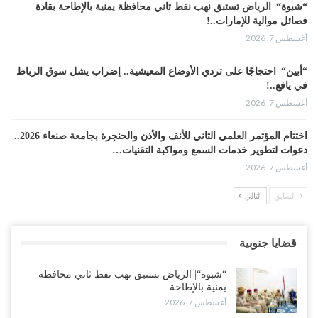
“شبوة“| الرياض تستبق نهب نفط ثاني محافظة يمنية بالإطاحة بقادة
فصائل موالية للإمارات..!
أغسطس 7, 2026
“أبين“| احتجاجًا على تردي الأوضاع المعيشية.. إضراب يشل سوق الرباط
في يافع..!
أغسطس 7, 2026
اختتام المؤتمر العلمي الثاني للأنف والأذن والحنجرة بجامعة صنعاء 2026..
دعوات لتطوير خدمات السمع ومواكبة التقنيات…
أغسطس 7, 2026
السابق
التالي
“حضرموت“| عصيان مدني واسع ورفض للتجنيد السعودي يوسّعان
المواجهة مع الرياض..!
أغسطس 6, 2026
قضايا جنوبية
العقيلي يعلن تمرّد قيادات عسكرية.. أزمة “البطاقة الذكية” تمهّد لإقالات
“شبوة“| الرياض تستبق نهب نفط ثاني محافظة
واسعة وإعادة ترتيب المشهد العسكري..!
يمنية بالإطاحة…
أغسطس 6, 2026
أغسطس 7, 2026