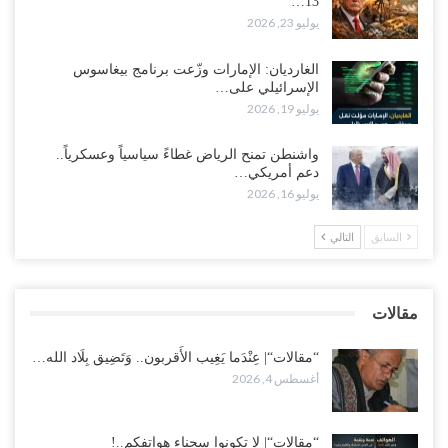
13…
يوليو 23, 2026
في تصعيد غير مسبوق ولأول مرة.. عمرو البيض يهاجم السعودية: الثقة
معدومة والقوات الجنوبية ستتحرك إذا استمر القمع..!
أغسطس 3, 2026
الغارديان: الإمارات وزّعت برنامج بيغاسوس
الإسرائيلي على…
يوليو 19, 2026
مع تصاعد الخلافات داخل “الرئاسي”.. أعضاء المجلس ينقلبون على
العليمي ويلغون قراراته ويضغطون لإقالة مدير…
واشنطن تمنح الرياض غطاءً سياسياً وعسكرياً..
أغسطس 3, 2026
دعم أمريكي…
يوليو 16, 2026
العطش وغياب الغاز يفاقمان مأساة الأهالي بعدن.. مدينة تغرق في دوامة
الانهيار الخدمي..!
السابق
التالي
أغسطس 3, 2026
“مقالات“| لا تكونوا سجناء هواتفكم..!
مقالات
أغسطس 3, 2026
“مقالات“| عِنْدَما يَغِيب الأَقربون.. وَتَضِيق بِلَاد الله…
أغسطس 4, 2026
“مقالات“| لا تكونوا سجناء هواتفكم..!