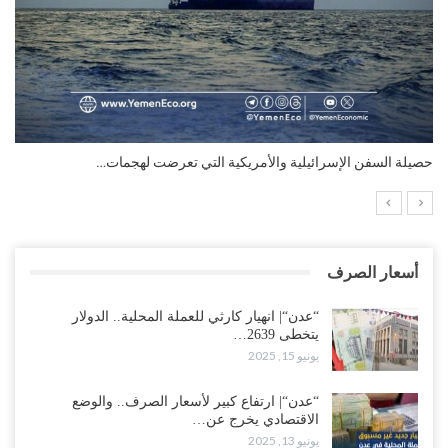
التضخم السنوي لمنطقة اليورو.. “إنفوجرافيك“..!
أسعار الصرف
“عدن“| انهيار كارثي للعملة المحلية.. الدولار
يتخطى 2639…
يونيو 15, 2025
“عدن“| ارتفاع كبير لأسعار الصرف.. والوضع
الاقتصادي يخرج عن…
يونيو 13, 2025