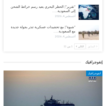
“تقرير“| الحظر البحري يعيد رسم خرائط الشحن
إلى السعودية..…
أغسطس 4, 2026
“شبوة“| مع تحشيدات عسكرية تنذر بجولة جديدة
مع السعودية..…
أغسطس 4, 2026
السابق
التالي
1 من 11
إنفوجرافيك
انفوجرافيك