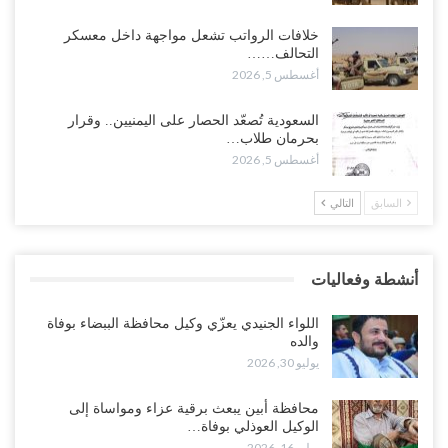
حضرموت على حافة الانفجار.. اشتباكات قبلية مع فصائل سعودية
خلافات الرواتب تشعل مواجهة داخل معسكر
وتعزيزات عسكرية لحماية ترتيبات تصدير النفط..!
التحالف……
أغسطس 5, 2026
أغسطس 5, 2026
وسط معركة سعودية لإسقاط آخر معاقل الزبيدي.. القبائل تستنفر و”درع
السعودية تُصعّد الحصار على اليمنيين.. وقرار
الوطن” تبدأ الانتشار..!
بحرمان طلاب…
أغسطس 5, 2026
أغسطس 5, 2026
السابق
التالي
خلافات الرواتب تشعل مواجهة داخل معسكر التحالف… والإصلاح يصعّد
في جبهات مأرب وتعز والضالع..!
أغسطس 5, 2026
أنشطة وفعاليات
السعودية تُصعّد الحصار على اليمنيين.. وقرار بحرمان طلاب الشمال من
تعميد الشهادات يشعل غضباً واسعاً..!
اللواء الجنيدي يعزّي وكيل محافظة الببضاء بوفاة
أغسطس 5, 2026
والده
يوليو 30, 2026
العليمي يشغل خصومه بمعارك التعيينات.. وتحركات موازية للسيطرة على
ملفات المال والنفط..!
محافظة أبين يبعث برقية عزاء ومواساة إلى
الوكيل العوذلي بوفاة…
أغسطس 5, 2026
يوليو 16, 2026