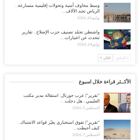
وسط مخاوف أمنية وتحولات إقليمية متسارعة..
الرياض تجند الآلاف…
يوليو 26, 2026
واشنطن تجمّد تصنيف حزب الإصلاح.. تقارير
تتحدث عن اعتبارات…
يوليو 24, 2026
السابق
التالي
الأكــثر قراءة خلال اسبوع
“تقرير“| عرب جورنال: استقالة مدير مكتب
العليمي.. هل دخلت…
أغسطس 5, 2026
“تقرير“| تفوق استخباري يغيّر قواعد الاشتباك..
كيف أحبطت…
أغسطس 7, 2026