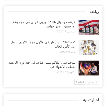
رياضة
قرعة مونديال 2026: ديربي عربي في مجموعة
الأرجنتين.. ومواجهات…
ديسمبر 7, 2025
“مسقط“| إنجاز تاريخي ولأول مرة.. الأردن يتأهل
إلى كأس العالم…
يونيو 6, 2025
نيوجيرسي| ملاكم يمني صاعد في فئة وزن الريشة
يخطف الأضواء في…
أكتوبر 14, 2024
السابق
التالي
اخبار تقنية