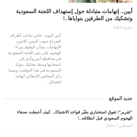
أبين.. إتهامات متبادلة حول إستهداف اللجنة السعودية
وتشكيك من الطرفين بنواياها..!
يناير 4, 2021
أبين اليوم - خاص تبادلت أطراف
الصراع جنوب اليمن، الإثنين،
الإتهامات بشأن الوقوف وراء
الهجوم على مقر اللجنة السعودية
في محافظة أبين وأدى إلى
انسحابها وسط تشكيك بنوايا
السعودية في هذا التوقيت. وبينما
ركز المجلس الإنتقالي اتهامه
لفصائل…
جديد الموقع
“تقرير“| تفوق استخباري يغيّر قواعد الاشتباك.. كيف أحبطت صنعاء
الهجوم السعودي قبل انطلاقه..!
أغسطس 7, 2026