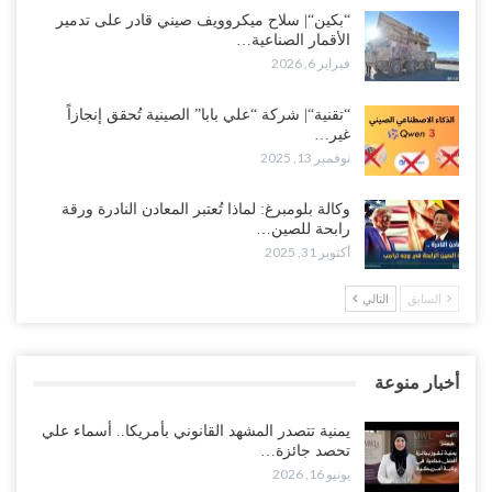
“بكين“| سلاح ميكروويف صيني قادر على تدمير
الأقمار الصناعية…
فبراير 6, 2026
“تقنية“| شركة “علي بابا” الصينية تُحقق إنجازاً
غير…
نوفمبر 13, 2025
وكالة بلومبرغ: لماذا تُعتبر المعادن النادرة ورقة
رابحة للصين…
أكتوبر 31, 2025
السابق
التالي
أخبار منوعة
يمنية تتصدر المشهد القانوني بأمريكا.. أسماء علي
تحصد جائزة…
يونيو 16, 2026