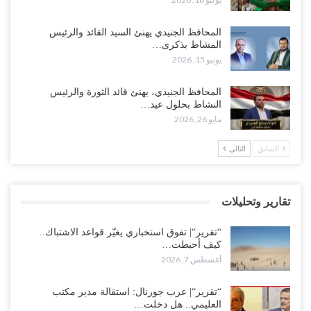
“تقرير“| الحظر البحري يعيد رسم خرائط الشحن إلى السعودية.. ناقلات
المحافظ الجنيدي يهنئ السيد القائد والرئيس
النفط تلتف حول أفريقيا وسفن تعلن: “لا توجد شحنة…
المشاط بذكرى…
أغسطس 4, 2026
يونيو 15, 2026
العليمي يواجه اتهامات بصفقة نفط سرية مع شركة أمريكية.. وبيع 2.5
المحافظ الجنيدي، يهنئ قائد الثورة والرئيس
مليون برميل يشعل غضب حضرموت..!
النشاط بحلول عيد…
أغسطس 4, 2026
مايو 26, 2026
مدير مكتب العليمي يقدم استقالته.. والخلافات تعصف بالرئاسي وصراع
السابق
التالي
محتدم على خليفته..!
أغسطس 4, 2026
تقارير وتحليلات
“تعز“| وسط إعادة رسم النفوذ السعودي.. الإصلاح يجدد اتهامه لطارق
بالتهريب وعينه على المحافظ..!
“تقرير“| تفوق استخباري يغيّر قواعد الاشتباك..
أغسطس 4, 2026
كيف أحبطت…
أغسطس 7, 2026
“شبوة“| مع تحشيدات عسكرية تنذر بجولة جديدة مع السعودية.. الإمارات
تعيد تحشيد قواتها في أهم سواحل اليمن على البحر…
“تقرير“| عرب جورنال: استقالة مدير مكتب
العليمي.. هل دخلت…
أغسطس 4, 2026