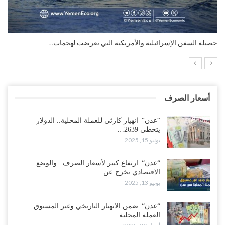
ات…
التضخم السنوي لمنطقة اليورو.. “إنفوجرافيك“..!
أسعار الصرف
“عدن“| انهيار كارثي للعملة المحلية.. الدولار
يتخطى 2639…
يونيو 15, 2025
“عدن“| ارتفاع كبير لأسعار الصرف.. والوضع
الاقتصادي يخرج عن…
يونيو 13, 2025
“عدن“| ضمن الانهيار التاريخي وغير المسبوق..
العملة المحلية…