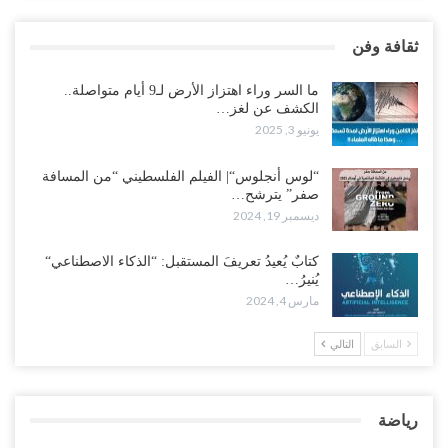
ثقافة وفن
ما السر وراء اهتزاز الأرض لـ9 أيام متواصلة..
الكشف عن لغز…
يونيو 3, 2025
“لوس أنجلوس“| الفيلم الفلسطيني “من المسافة
صفر” يترشح…
ديسمبر 19, 2024
كتابٌ يُعيدُ تعريفَ المستقبل: “الذكاء الاصطناعي“
يُنيرُ…
مارس 4, 2024
السابق
التالي
رياضة