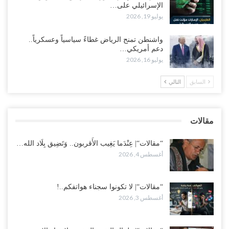
الإسرائيلي على…
وسط غضبٍ جنوباً.. دعوات لإغلاق مطرح فدغم مع تحوله من معسكر
يوليو 19, 2026
للتجنيد إلى ساحة لتصفية قادة التحالف..!
أغسطس 2, 2026
واشنطن تمنح الرياض غطاءً سياسياً وعسكرياً..
دعم أمريكي…
“تعز“| مع اقتراب إعادة الهيكلة السعودية.. سباق بين طارق والإصلاح
يوليو 16, 2026
لإشعال حرب..!
أغسطس 2, 2026
السابق
التالي
“حضرموت“| تغييرات سعودية بصفوف قيادة “درع الوطن” المتمركز
بالعبر.. هل بدأت الرياض إعادة هيكلة فصائلها بعد…
مقالات
أغسطس 2, 2026
“مقالات“| عِنْدَما يَغِيب الأَقربون.. وَتَضِيق بِلَاد الله…
أغسطس 4, 2026
“مقالات“| لا تكونوا سجناء هواتفكم..!
أغسطس 3, 2026