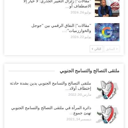
“مقالات“| زلزال التغيير الجذري: لا خيار إلا
الاصطفاف أو…
يوليو 26, 2026
“مقالات“| النفاق الرقمي بين “جوجل
والخوارزميات”:…
يوليو 22, 2026
السابق
التالي
ملتقى التصالح والتسامح الجنوبي
ملتقى التصالح والتسامح الجنوبي يدين بشدة حادثة
إختطاف أولاد…
مارس 30, 2022
دائرة المرأة في ملتقى التصالح والتسامح الجنوبي
تهنئ جموع…
ديسمبر 14, 2021