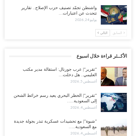
واشنطن تجمّد تصنيف حزب الإصلاح.. تقارير
تتحدث عن اعتبارات…
يوليو 24, 2026
السابق
التالي
الأكــثر قراءة خلال اسبوع
“تقرير“| عرب جورنال: استقالة مدير مكتب
العليمي.. هل دخلت…
أغسطس 5, 2026
“تقرير“| الحظر البحري يعيد رسم خرائط الشحن
إلى السعودية..…
أغسطس 4, 2026
“شبوة“| مع تحشيدات عسكرية تنذر بجولة جديدة
مع السعودية..…
أغسطس 4, 2026