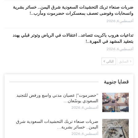
ضربات صنعاء تربك التحشيدات السعودية شرق اليمن.. خسائر بشرية
وانسحابات وفوضى تعصف بمعسكرات حضرموت ومأرب..!
أغسطس 6, 2026
تداعيات هروب باكريت تتصاعد.. اعتقالات في الرياض وتوتر قبلي يهدد
بتعقيد المشهد في المهرة..!
أغسطس 6, 2026
السابق
التالي
“حضرموت“| في تصعيد غير مسبوق.. انتشار فصيل “مكافحة الإرهاب”
في أحياء المكلا بالتزامن مع العصيان المدني..!
أغسطس 6, 2026
قضايا جنوبية
“حضرموت“| الانتقالي يرفع التصعيد بالعصيان المدني.. ورسالة تحدٍ
“حضرموت“| عصيان مدني واسع ورفض للتجنيد
للسعودية بشأن النفط..!
السعودي يوسّعان…
أغسطس 6, 2026
أغسطس 6, 2026
“تقرير“| عرب جورنال: استقالة مدير مكتب العليمي.. هل دخلت سلطة
ضربات صنعاء تربك التحشيدات السعودية شرق
الرئاسي مرحلة التفكك المؤسسي..!
اليمن.. خسائر بشرية…
أغسطس 5, 2026
أغسطس 6, 2026