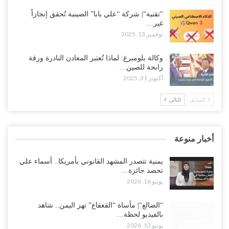
“تقنية“| شركة “علي بابا” الصينية تُحقق إنجازاً
غير…
نوفمبر 13, 2025
وكالة بلومبرغ: لماذا تُعتبر المعادن النادرة ورقة
رابحة للصين…
أكتوبر 31, 2025
السابق
التالي
أخبار منوعة
يمنية تتصدر المشهد القانوني بأمريكا.. أسماء علي
تحصد جائزة…
يونيو 16, 2026
“الضالع“| مأساة “القعقاع” تهز اليمن.. شاهد
بالفيديو لحظة…
يونيو 13, 2026