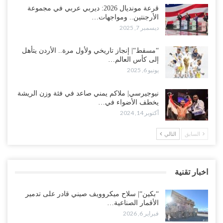
قرعة مونديال 2026: ديربي عربي في مجموعة
الأرجنتين.. ومواجهات…
ديسمبر 7, 2025
“مسقط“| إنجاز تاريخي ولأول مرة.. الأردن يتأهل
إلى كأس العالم…
يونيو 6, 2025
نيوجيرسي| ملاكم يمني صاعد في فئة وزن الريشة
يخطف الأضواء في…
أكتوبر 14, 2024
السابق
التالي
اخبار تقنية
“بكين“| سلاح ميكروويف صيني قادر على تدمير
الأقمار الصناعية…
فبراير 6, 2026