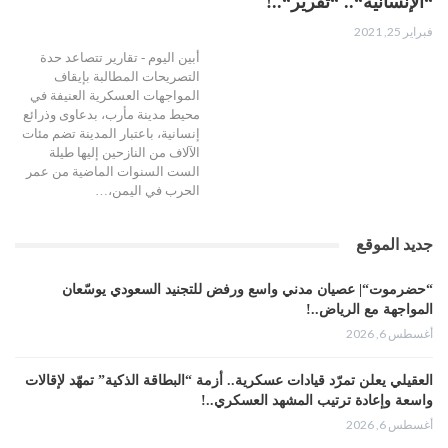
“الإنسانية“.. “تقرير“..!
فبراير 25, 2021
أبين اليوم - تقارير تتصاعد حدة
التصريحات المطالبة بإيقاف
المواجهات العسكرية العنيفة في
محيط مدينة مأرب، بدعاوى وذرائع
إنسانية، باعتبار المدينة تضم مئات
الآلاف من النازحين إليها طيلة
الست السنوات الماضية من عمر
الحرب في اليمن،…
جديد الموقع
“حضرموت“| عصيان مدني واسع ورفض للتجنيد السعودي يوسّعان
المواجهة مع الرياض..!
أغسطس 6, 2026
العقيلي يعلن تمرّد قيادات عسكرية.. أزمة “البطاقة الذكية” تمهّد لإقالات
واسعة وإعادة ترتيب المشهد العسكري..!
أغسطس 6, 2026