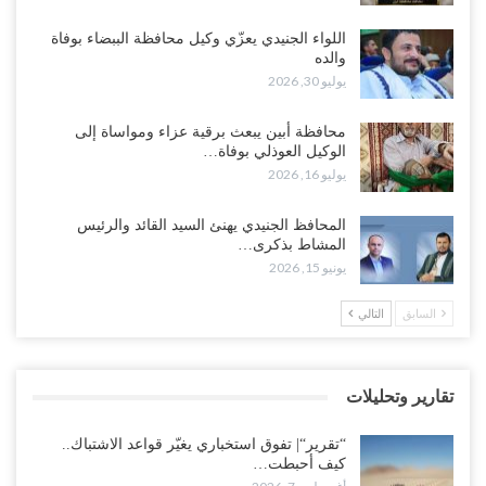
“أبين“| احتجاجًا على تردي الأوضاع المعيشية.. إضراب يشل سوق الرباط
في يافع..!
اللواء الجنيدي يعزّي وكيل محافظة الببضاء بوفاة
والده
أغسطس 7, 2026
يوليو 30, 2026
اختتام المؤتمر العلمي الثاني للأنف والأذن والحنجرة بجامعة صنعاء 2026..
محافظة أبين يبعث برقية عزاء ومواساة إلى
دعوات لتطوير خدمات السمع ومواكبة التقنيات…
الوكيل العوذلي بوفاة…
أغسطس 7, 2026
يوليو 16, 2026
“حضرموت“| عصيان مدني واسع ورفض للتجنيد السعودي يوسّعان
المحافظ الجنيدي يهنئ السيد القائد والرئيس
المواجهة مع الرياض..!
المشاط بذكرى…
أغسطس 6, 2026
يونيو 15, 2026
العقيلي يعلن تمرّد قيادات عسكرية.. أزمة “البطاقة الذكية” تمهّد لإقالات
السابق
التالي
واسعة وإعادة ترتيب المشهد العسكري..!
أغسطس 6, 2026
تقارير وتحليلات
ضربات صنعاء تربك التحشيدات السعودية شرق اليمن.. خسائر بشرية
وانسحابات وفوضى تعصف بمعسكرات حضرموت ومأرب..!
“تقرير“| تفوق استخباري يغيّر قواعد الاشتباك..
أغسطس 6, 2026
كيف أحبطت…