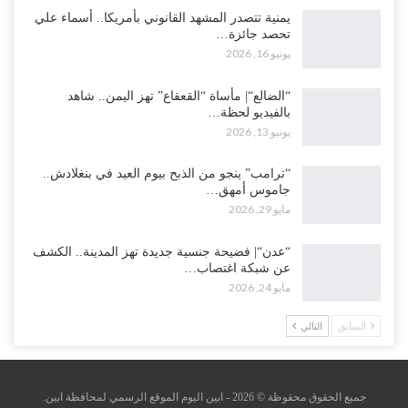
يمنية تتصدر المشهد القانوني بأمريكا.. أسماء علي
تحصد جائزة…
يونيو 16, 2026
“الضالع“| مأساة “القعقاع” تهز اليمن.. شاهد
بالفيديو لحظة…
يونيو 13, 2026
“ترامب” ينجو من الذبح بيوم العيد في بنغلادش..
جاموس أمهق…
مايو 29, 2026
“عدن“| فضيحة جنسية جديدة تهز المدينة.. الكشف
عن شبكة اغتصاب…
مايو 24, 2026
السابق
التالي
جميع الحقوق محقوظة © 2026 - ابين اليوم الموقع الرسمي لمحافظة ابين.