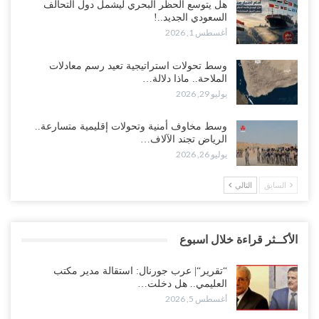
هل يتوسع الحظر البحري ليشمل دول التحالف
السعودي الجديد..!
أغسطس 1, 2026
وسط تحولات استراتيجية تعيد رسم معادلات
الملاحة.. ماذا دلالة…
يوليو 29, 2026
وسط مخاوف أمنية وتحولات إقليمية متسارعة..
الرياض تجند الآلاف…
يوليو 26, 2026
السابق
التالي
الأكــثر قراءة خلال اسبوع
“تقرير“| عرب جورنال: استقالة مدير مكتب
العليمي.. هل دخلت…
أغسطس 5, 2026