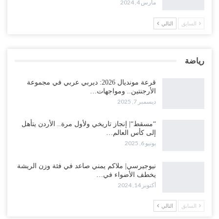
مارس 4, 2024
السابق
التالي
رياضة
قرعة مونديال 2026: ديربي عربي في مجموعة
الأرجنتين.. ومواجهات…
ديسمبر 7, 2025
“مسقط“| إنجاز تاريخي ولأول مرة.. الأردن يتأهل
إلى كأس العالم…
يونيو 6, 2025
نيوجيرسي| ملاكم يمني صاعد في فئة وزن الريشة
يخطف الأضواء في…
أكتوبر 14, 2024
السابق
التالي