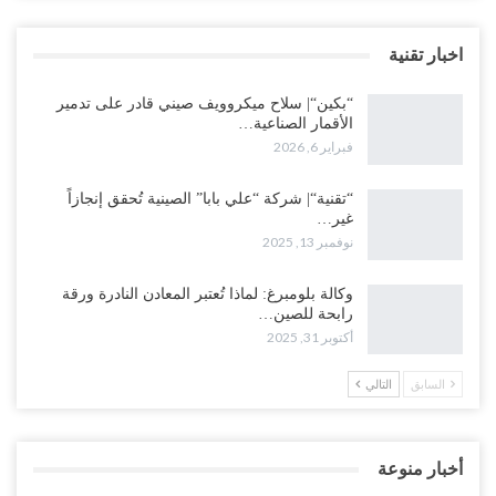
اخبار تقنية
“بكين“| سلاح ميكروويف صيني قادر على تدمير
الأقمار الصناعية…
فبراير 6, 2026
“تقنية“| شركة “علي بابا” الصينية تُحقق إنجازاً
غير…
نوفمبر 13, 2025
وكالة بلومبرغ: لماذا تُعتبر المعادن النادرة ورقة
رابحة للصين…
أكتوبر 31, 2025
السابق
التالي
أخبار منوعة