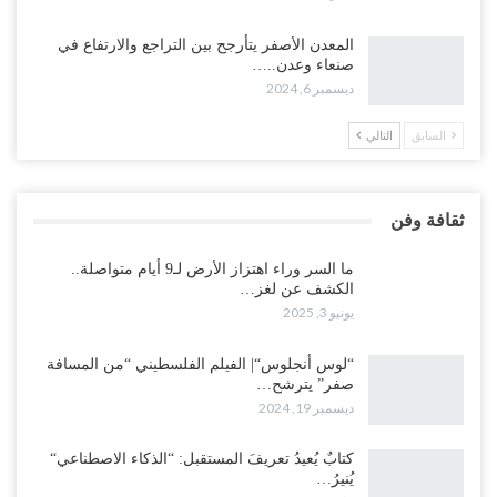
المعدن الأصفر يتأرجح بين التراجع والارتفاع في
صنعاء وعدن..…
ديسمبر 6, 2024
السابق
التالي
ثقافة وفن
ما السر وراء اهتزاز الأرض لـ9 أيام متواصلة..
الكشف عن لغز…
يونيو 3, 2025
“لوس أنجلوس“| الفيلم الفلسطيني “من المسافة
صفر” يترشح…
ديسمبر 19, 2024
كتابٌ يُعيدُ تعريفَ المستقبل: “الذكاء الاصطناعي“
يُنيرُ…