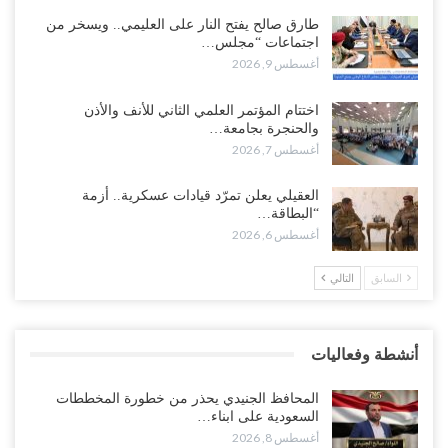
من حضرموت إلى عدن.. الانتقالي يصعّد ضد السعودية بعصيان مدني
طارق صالح يفتح النار على العليمي.. ويسخر من
شامل..!
اجتماعات “مجلس…
أغسطس 8, 2026
أغسطس 9, 2026
السعودية تحاول احتواء بن بريك بعد تهديده بالمواجهة.. هل بدأت معركة
اختتام المؤتمر العلمي الثاني للأنف والأذن
إسكات الصوت الحضرمي..!
والحنجرة بجامعة…
أغسطس 8, 2026
أغسطس 7, 2026
المحافظ الجنيدي يحذر من خطورة المخططات السعودية على ابناء
العقيلي يعلن تمرّد قيادات عسكرية.. أزمة
الجنوب..!
“البطاقة…
أغسطس 8, 2026
أغسطس 6, 2026
السابق
التالي
“تقرير“| تفوق استخباري يغيّر قواعد الاشتباك.. كيف أحبطت صنعاء
الهجوم السعودي قبل انطلاقه..!
أغسطس 7, 2026
أنشطة وفعاليات
“شبوة“| الرياض تستبق نهب نفط ثاني محافظة يمنية بالإطاحة بقادة
فصائل موالية للإمارات..!
المحافظ الجنيدي يحذر من خطورة المخططات
أغسطس 7, 2026
السعودية على ابناء…
أغسطس 8, 2026