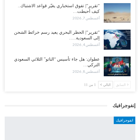
“تقرير“| تفوق استخباري يغيّر قواعد الاشتباك..
كيف أحبطت…
أغسطس 7, 2026
“تقرير“| الحظر البحري يعيد رسم خرائط الشحن
إلى السعودية..…
أغسطس 4, 2026
عطوان: هل جاء تأسيس “الناتو” الثلاثي السعودي
التركي…
أغسطس 8, 2026
السابق
التالي
1 من 11
إنفوجرافيك
انفوجرافيك