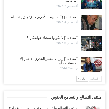
التركي…
أغسطس 8, 2026
“مقالات“| عِنْدَما يَغِيب الأَقربون.. وَتَضِيق بِلَاد الله…
أغسطس 4, 2026
“مقالات“| لا تكونوا سجناء هواتفكم..!
أغسطس 3, 2026
“مقالات“| زلزال التغيير الجذري: لا خيار إلا
الاصطفاف أو…
يوليو 26, 2026
السابق
التالي
ملتقى التصالح والتسامح الجنوبي
ملتقى التصالح والتسامح الجنوبي يدين بشدة حادثة