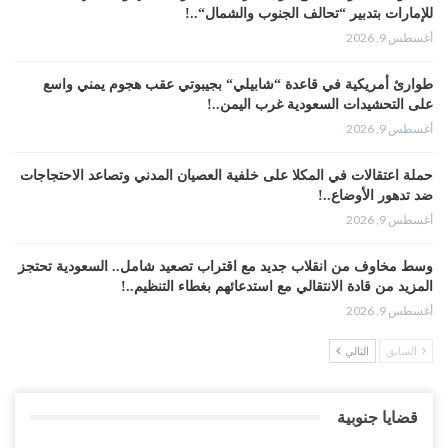
للإمارات بتدبير “تحالف الجنوب والشمال“..!
أغسطس 9, 2026
طوارئ أمريكية في قاعدة “شابيلي“ بجيبوتي عقب هجوم يمني واسع
على التحشيدات السعودية غرب اليمن..!
أغسطس 9, 2026
حملة اعتقالات في المكلا على خلفية العصيان المدني وتصاعد الاحتجاجات
ضد تدهور الأوضاع..!
أغسطس 9, 2026
وسط مخاوف من انقلاب جديد مع اقتراب تصعيد شامل.. السعودية تحتجز
المزيد من قادة الانتقالي مع استدعائهم بغطاء التنظيم..!
أغسطس 9, 2026
السابق
التالي
الانتقالي يحاصر قوات سعودية في الضالع.. والرياض تلوّح بالخيار
العسكري..!
أغسطس 9, 2026
قضايا جنوبية