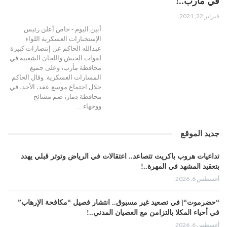
في مأرب..!
فبراير 22, 2021
أبين اليوم - خاص أعلن رئيس
الإستخبارات العسكرية اللواء
عبدالله الحاكم عن إنتصارات كبيرة
لقوات الجيش واللجان الشعبية في
محافظة مأرب، وعلى جميع
المسارات العسكرية. وقال الحاكم
خلال اجتماع موسع عقد، الأحد، في
محافظة ذمار، ضم مشائخ
ووجهاء…
جديد الموقع
تداعيات هروب باكريت تتصاعد.. اعتقالات في الرياض وتوتر قبلي يهدد
بتعقيد المشهد في المهرة..!
أغسطس 6, 2026
“حضرموت“| في تصعيد غير مسبوق.. انتشار فصيل “مكافحة الإرهاب”
في أحياء المكلا بالتزامن مع العصيان المدني..!
أغسطس 6, 2026