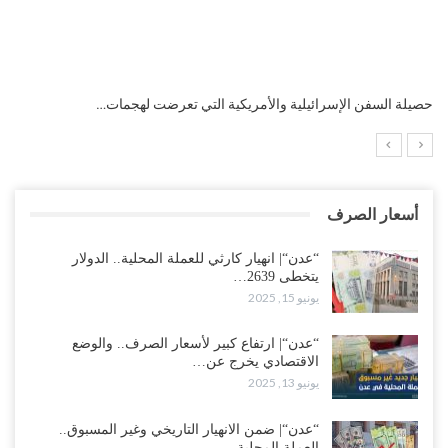
التضخم السنوي لمنطقة اليورو.. “إنفوجرافيك“..!
أسعار الصرف
“عدن“| انهيار كارثي للعملة المحلية.. الدولار
يتخطى 2639…
يونيو 15, 2025
“عدن“| ارتفاع كبير لأسعار الصرف.. والوضع
الاقتصادي يخرج عن…
يونيو 13, 2025
“عدن“| ضمن الانهيار التاريخي وغير المسبوق..
العملة المحلية…