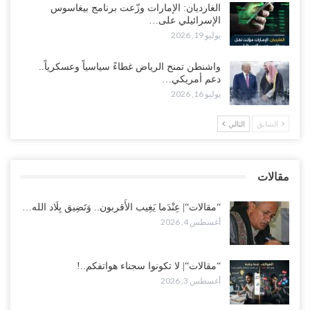
الغارديان: الإمارات وزّعت برنامج بيغاسوس
الإسرائيلي على…
اغتيالات العبر تُشعل حضرموت.. من يقود حرب التصفية الصامتة داخل
يوليو 19, 2026
معسكر التحالف..!
أغسطس 2, 2026
واشنطن تمنح الرياض غطاءً سياسياً وعسكرياً..
دعم أمريكي…
“تعز“| غضب شعبي يشلّ الخط الساحلي المخا- عدن.. هل بدأت المناطق
يوليو 16, 2026
الاستراتيجية بالانفجار من الداخل..!
أغسطس 2, 2026
السابق
التالي
“حضرموت“| الانتقالي يناقش تشكيل لجان أهلية بأهم مناطق النفط..
وتلميحات إماراتية إلى انتقال التصعيد نحو الخيار العسكري..!
مقالات
أغسطس 1, 2026
“مقالات“| عِنْدَما يَغِيب الأَقربون.. وَتَضِيق بِلَاد الله…
أغسطس 4, 2026
“مقالات“| لا تكونوا سجناء هواتفكم..!
أغسطس 3, 2026