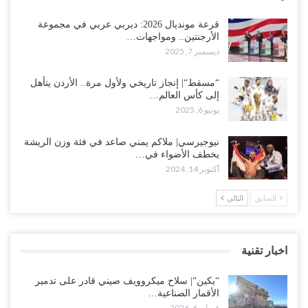
قرعة مونديال 2026: ديربي عربي في مجموعة
الأرجنتين.. ومواجهات…
ديسمبر 7, 2025
“مسقط“| إنجاز تاريخي ولأول مرة.. الأردن يتأهل
إلى كأس العالم…
يونيو 6, 2025
نيوجيرسي| ملاكم يمني صاعد في فئة وزن الريشة
يخطف الأضواء في…
أكتوبر 14, 2024
السابق
التالي
اخبار تقنية
“بكين“| سلاح ميكروويف صيني قادر على تدمير
الأقمار الصناعية…
فبراير 6, 2026