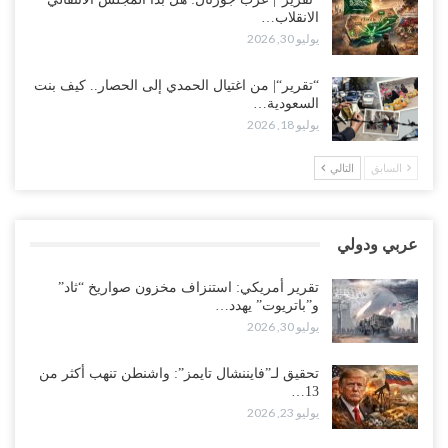
أغسطس 3, 2026
الانقلاب…
يوليو 30, 2026
“مقالات“| لا تكونوا سجناء هواتفكم..!
أغسطس 3, 2026
“تقرير“| من اغتيال الحمدي إلى الحصار.. كيف بنت
السعودية…
“حضرموت“| بعد اقتحام منزل شيخ بارز.. قبائل الصحراء اليمنية تبدأ
يوليو 18, 2026
احتشاداً على الحدود السعودية..!
أغسطس 2, 2026
السابق
التالي
وسط غضبٍ جنوباً.. دعوات لإغلاق مطرح فدغم مع تحوله من معسكر
للتجنيد إلى ساحة لتصفية قادة التحالف..!
عربي ودولي
أغسطس 2, 2026
تقرير أمريكي: استنزاف مخزون صواريخ “ثاد”
“تعز“| مع اقتراب إعادة الهيكلة السعودية.. سباق بين طارق والإصلاح
و”باتريوت” يهدد…
لإشعال حرب..!
يوليو 30, 2026
أغسطس 2, 2026
تحقيق لـ”فايننشال تايمز”: واشنطن تنهب أكثر من
13…
“حضرموت“| تغييرات سعودية بصفوف قيادة “درع الوطن” المتمركز
يوليو 23, 2026
بالعبر.. هل بدأت الرياض إعادة هيكلة فصائلها بعد…
أغسطس 2, 2026