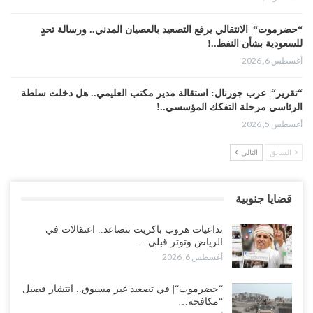
“حضرموت“| الانتقالي يرفع التصعيد بالعصيان المدني.. ورسالة تحدٍ
للسعودية بشأن النفط..!
أغسطس 6, 2026
“تقرير“| عرب جورنال: استقالة مدير مكتب العليمي.. هل دخلت سلطة
الرئاسي مرحلة التفكك المؤسسي..!
أغسطس 5, 2026
السابق
التالي
حضرموت على حافة الانفجار.. اشتباكات قبلية مع فصائل سعودية
وتعزيزات عسكرية لحماية ترتيبات تصدير النفط..!
أغسطس 5, 2026
قضايا جنوبية
وسط معركة سعودية لإسقاط آخر معاقل الزبيدي.. القبائل تستنفر و”درع
تداعيات هروب باكريت تتصاعد.. اعتقالات في
الوطن” تبدأ الانتشار..!
الرياض وتوتر قبلي…
أغسطس 5, 2026
أغسطس 6, 2026
خلافات الرواتب تشعل مواجهة داخل معسكر التحالف… والإصلاح يصعّد
“حضرموت“| في تصعيد غير مسبوق.. انتشار فصيل
في جبهات مأرب وتعز والضالع..!
“مكافحة…