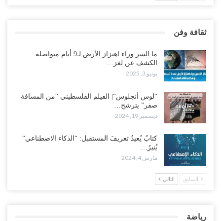
ثقافة وفن
ما السر وراء اهتزاز الأرض لـ9 أيام متواصلة..
الكشف عن لغز…
يونيو 3, 2025
“لوس أنجلوس“| الفيلم الفلسطيني “من المسافة
صفر” يترشح…
ديسمبر 19, 2024
كتابٌ يُعيدُ تعريفَ المستقبل: “الذكاء الاصطناعي“
يُنيرُ…
مارس 4, 2024
السابق
التالي
رياضة