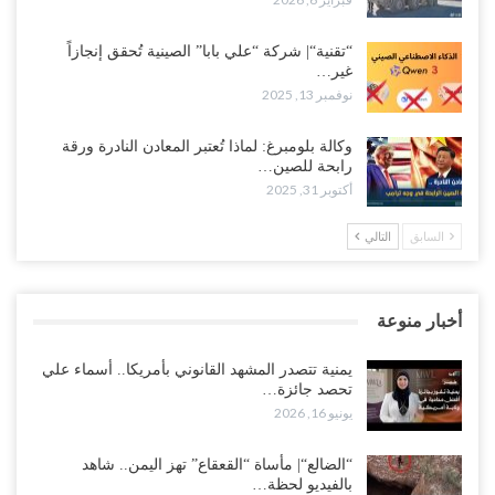
“تقنية“| شركة “علي بابا” الصينية تُحقق إنجازاً
غير…
نوفمبر 13, 2025
وكالة بلومبرغ: لماذا تُعتبر المعادن النادرة ورقة
رابحة للصين…
أكتوبر 31, 2025
السابق
التالي
أخبار منوعة
يمنية تتصدر المشهد القانوني بأمريكا.. أسماء علي
تحصد جائزة…
يونيو 16, 2026
“الضالع“| مأساة “القعقاع” تهز اليمن.. شاهد
بالفيديو لحظة…