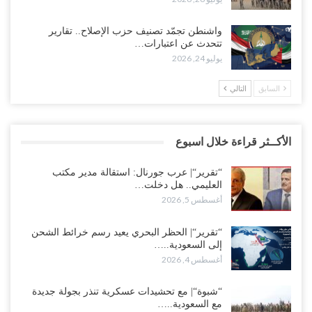
واشنطن تجمّد تصنيف حزب الإصلاح.. تقارير
تتحدث عن اعتبارات…
يوليو 24, 2026
السابق
التالي
الأكــثر قراءة خلال اسبوع
“تقرير“| عرب جورنال: استقالة مدير مكتب
العليمي.. هل دخلت…
أغسطس 5, 2026
“تقرير“| الحظر البحري يعيد رسم خرائط الشحن
إلى السعودية..…
أغسطس 4, 2026
“شبوة“| مع تحشيدات عسكرية تنذر بجولة جديدة
مع السعودية..…