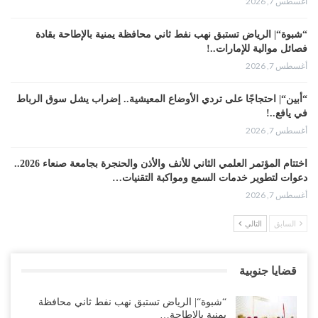
أغسطس 7, 2026
“شبوة“| الرياض تستبق نهب نفط ثاني محافظة يمنية بالإطاحة بقادة
فصائل موالية للإمارات..!
أغسطس 7, 2026
“أبين“| احتجاجًا على تردي الأوضاع المعيشية.. إضراب يشل سوق الرباط
في يافع..!
أغسطس 7, 2026
اختتام المؤتمر العلمي الثاني للأنف والأذن والحنجرة بجامعة صنعاء 2026..
دعوات لتطوير خدمات السمع ومواكبة التقنيات…
أغسطس 7, 2026
السابق
التالي
“حضرموت“| عصيان مدني واسع ورفض للتجنيد السعودي يوسّعان
المواجهة مع الرياض..!
أغسطس 6, 2026
قضايا جنوبية
العقيلي يعلن تمرّد قيادات عسكرية.. أزمة “البطاقة الذكية” تمهّد لإقالات
“شبوة“| الرياض تستبق نهب نفط ثاني محافظة
واسعة وإعادة ترتيب المشهد العسكري..!
يمنية بالإطاحة…