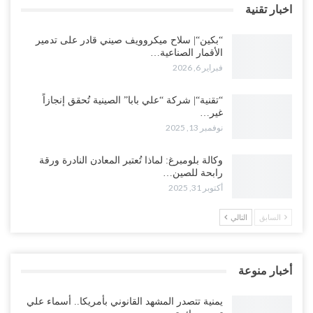
اخبار تقنية
“بكين“| سلاح ميكروويف صيني قادر على تدمير
الأقمار الصناعية…
فبراير 6, 2026
“تقنية“| شركة “علي بابا” الصينية تُحقق إنجازاً
غير…
نوفمبر 13, 2025
وكالة بلومبرغ: لماذا تُعتبر المعادن النادرة ورقة
رابحة للصين…
أكتوبر 31, 2025
السابق
التالي
أخبار منوعة
يمنية تتصدر المشهد القانوني بأمريكا.. أسماء علي