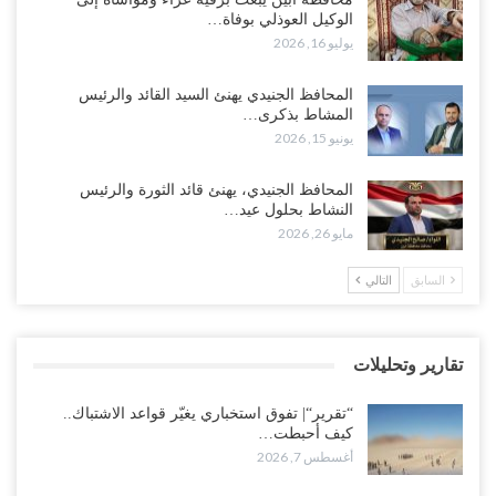
الوكيل العوذلي بوفاة…
أغسطس 5, 2026
يوليو 16, 2026
“تقرير“| الحظر البحري يعيد رسم خرائط الشحن إلى السعودية.. ناقلات
المحافظ الجنيدي يهنئ السيد القائد والرئيس
النفط تلتف حول أفريقيا وسفن تعلن: “لا توجد شحنة…
المشاط بذكرى…
أغسطس 4, 2026
يونيو 15, 2026
العليمي يواجه اتهامات بصفقة نفط سرية مع شركة أمريكية.. وبيع 2.5
المحافظ الجنيدي، يهنئ قائد الثورة والرئيس
مليون برميل يشعل غضب حضرموت..!
النشاط بحلول عيد…
أغسطس 4, 2026
مايو 26, 2026
مدير مكتب العليمي يقدم استقالته.. والخلافات تعصف بالرئاسي وصراع
السابق
التالي
محتدم على خليفته..!
أغسطس 4, 2026
تقارير وتحليلات
“تعز“| وسط إعادة رسم النفوذ السعودي.. الإصلاح يجدد اتهامه لطارق
بالتهريب وعينه على المحافظ..!
“تقرير“| تفوق استخباري يغيّر قواعد الاشتباك..
أغسطس 4, 2026
كيف أحبطت…
أغسطس 7, 2026
“شبوة“| مع تحشيدات عسكرية تنذر بجولة جديدة مع السعودية.. الإمارات