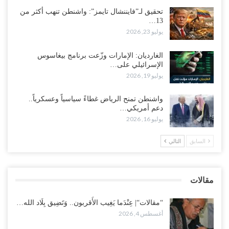
أغسطس 3, 2026
تحقيق لـ”فايننشال تايمز”: واشنطن تنهب أكثر من
13…
يوليو 23, 2026
في تصعيد غير مسبوق ولأول مرة.. عمرو البيض يهاجم السعودية: الثقة
معدومة والقوات الجنوبية ستتحرك إذا استمر القمع..!
أغسطس 3, 2026
الغارديان: الإمارات وزّعت برنامج بيغاسوس
الإسرائيلي على…
يوليو 19, 2026
مع تصاعد الخلافات داخل “الرئاسي”.. أعضاء المجلس ينقلبون على
العليمي ويلغون قراراته ويضغطون لإقالة مدير…
واشنطن تمنح الرياض غطاءً سياسياً وعسكرياً..
أغسطس 3, 2026
دعم أمريكي…
يوليو 16, 2026
العطش وغياب الغاز يفاقمان مأساة الأهالي بعدن.. مدينة تغرق في دوامة
الانهيار الخدمي..!
السابق
التالي
أغسطس 3, 2026
“مقالات“| لا تكونوا سجناء هواتفكم..!
مقالات
أغسطس 3, 2026
“مقالات“| عِنْدَما يَغِيب الأَقربون.. وَتَضِيق بِلَاد الله…
أغسطس 4, 2026