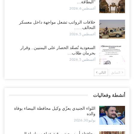
“البطاقة…
أغسطس 5, 2026
أغسطس 6, 2026
حضرموت على حافة الانفجار.. اشتباكات قبلية مع فصائل سعودية
خلافات الرواتب تشعل مواجهة داخل معسكر
وتعزيزات عسكرية لحماية ترتيبات تصدير النفط..!
التحالف……
أغسطس 5, 2026
أغسطس 5, 2026
وسط معركة سعودية لإسقاط آخر معاقل الزبيدي.. القبائل تستنفر و”درع
السعودية تُصعّد الحصار على اليمنيين.. وقرار
الوطن” تبدأ الانتشار..!
بحرمان طلاب…
أغسطس 5, 2026
أغسطس 5, 2026
السابق
التالي
خلافات الرواتب تشعل مواجهة داخل معسكر التحالف… والإصلاح يصعّد
في جبهات مأرب وتعز والضالع..!
أغسطس 5, 2026
أنشطة وفعاليات
السعودية تُصعّد الحصار على اليمنيين.. وقرار بحرمان طلاب الشمال من
تعميد الشهادات يشعل غضباً واسعاً..!
اللواء الجنيدي يعزّي وكيل محافظة الببضاء بوفاة
أغسطس 5, 2026
والده
يوليو 30, 2026
العليمي يشغل خصومه بمعارك التعيينات.. وتحركات موازية للسيطرة على
ملفات المال والنفط..!
محافظة أبين يبعث برقية عزاء ومواساة إلى