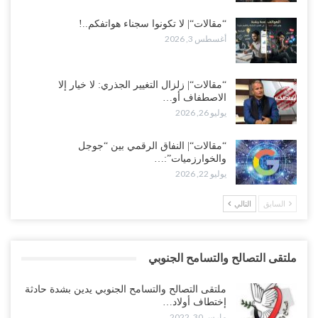
“مقالات“| لا تكونوا سجناء هواتفكم..!
أغسطس 3, 2026
“مقالات“| زلزال التغيير الجذري: لا خيار إلا
الاصطفاف أو…
يوليو 26, 2026
“مقالات“| النفاق الرقمي بين “جوجل
والخوارزميات”:…
يوليو 22, 2026
السابق
التالي
ملتقى التصالح والتسامح الجنوبي
ملتقى التصالح والتسامح الجنوبي يدين بشدة حادثة
إختطاف أولاد…
مارس 30, 2022