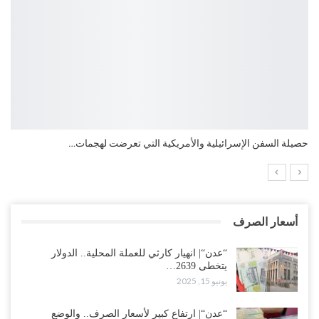
التي تعرضت لهجمات…
التضخم السنوي لمنطقة اليورو.. “إنفوجرا
أسعار الصرف
“عدن“| انهيار كارثي للعملة المحلية.. الدولار
يتخطى 2639…
يونيو 15, 2025
“عدن“| ارتفاع كبير لأسعار الصرف.. والوضع