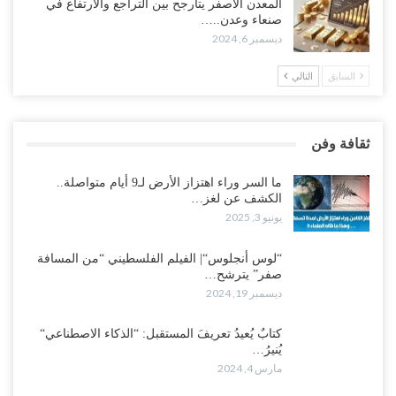
المعدن الأصفر يتأرجح بين التراجع والارتفاع في
صنعاء وعدن..…
ديسمبر 6, 2024
السابق
التالي
ثقافة وفن
ما السر وراء اهتزاز الأرض لـ9 أيام متواصلة..
الكشف عن لغز…
يونيو 3, 2025
“لوس أنجلوس“| الفيلم الفلسطيني “من المسافة
صفر” يترشح…
ديسمبر 19, 2024
كتابٌ يُعيدُ تعريفَ المستقبل: “الذكاء الاصطناعي“
يُنيرُ…
مارس 4, 2024