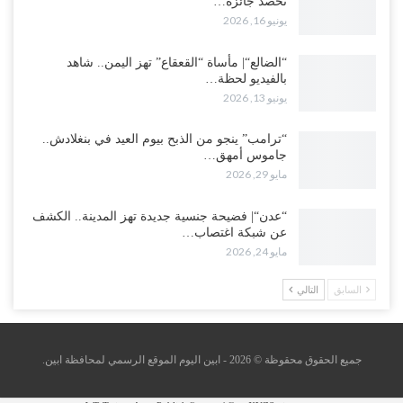
تحصد جائزة…
يونيو 16, 2026
“الضالع“| مأساة “القعقاع” تهز اليمن.. شاهد
بالفيديو لحظة…
يونيو 13, 2026
“ترامب” ينجو من الذبح بيوم العيد في بنغلادش..
جاموس أمهق…
مايو 29, 2026
“عدن“| فضيحة جنسية جديدة تهز المدينة.. الكشف
عن شبكة اغتصاب…
مايو 24, 2026
السابق
التالي
جميع الحقوق محقوظة © 2026 - ابين اليوم الموقع الرسمي لمحافظة ابين.