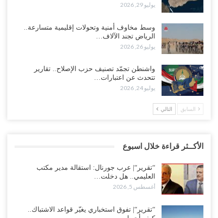
يوليو 29, 2026
وسط مخاوف أمنية وتحولات إقليمية متسارعة..
الرياض تجند الآلاف…
يوليو 26, 2026
واشنطن تجمّد تصنيف حزب الإصلاح.. تقارير
تتحدث عن اعتبارات…
يوليو 24, 2026
السابق
التالي
الأكــثر قراءة خلال اسبوع
“تقرير“| عرب جورنال: استقالة مدير مكتب
العليمي.. هل دخلت…
أغسطس 5, 2026
“تقرير“| تفوق استخباري يغيّر قواعد الاشتباك..