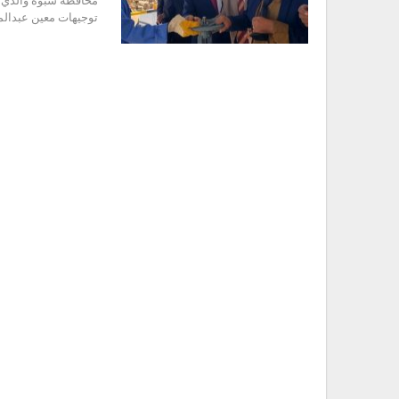
محافظة شبوة والذي ك
توجيهات معين عبدالمل