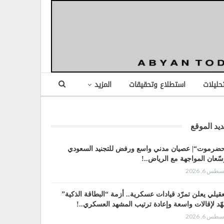
تحليلات
استطلاع وتحقيقات
المزيد
يد الموقع
ضرموت“| عصيان مدني واسع ورفض للتجنيد السعودي
سّعان المواجهة مع الرياض..!
طس 6, 2026
عقيلي يعلن تمرّد قيادات عسكرية.. أزمة “البطاقة الذكية”
هّد لإقالات واسعة وإعادة ترتيب المشهد العسكري..!
طس 6, 2026