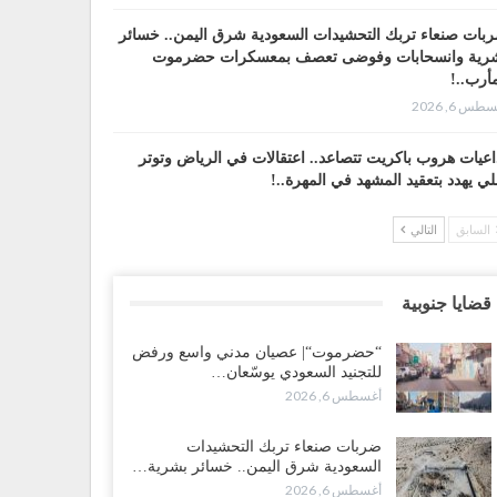
بات صنعاء تربك التحشيدات السعودية شرق اليمن.. خسائر
رية وانسحابات وفوضى تعصف بمعسكرات حضرموت
أرب..!
طس 6, 2026
اعيات هروب باكريت تتصاعد.. اعتقالات في الرياض وتوتر
لي يهدد بتعقيد المشهد في المهرة..!
طس 6, 2026
السابق
التالي
ضرموت“| في تصعيد غير مسبوق.. انتشار فصيل “مكافحة
إرهاب” في أحياء المكلا بالتزامن مع العصيان المدني..!
قضايا جنوبية
طس 6, 2026
“حضرموت“| عصيان مدني واسع ورفض
ضرموت“| الانتقالي يرفع التصعيد بالعصيان المدني.. ورسالة
للتجنيد السعودي يوسّعان…
دٍ للسعودية بشأن النفط..!
أغسطس 6, 2026
طس 6, 2026
ضربات صنعاء تربك التحشيدات
قرير“| عرب جورنال: استقالة مدير مكتب العليمي.. هل
السعودية شرق اليمن.. خسائر بشرية…
لت سلطة الرئاسي مرحلة التفكك المؤسسي..!
أغسطس 6, 2026