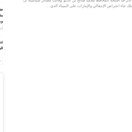
ان قد افتتحه المحافظ محمد صالح بن عديو. وقالت مصادر سياسية أن
ك جاء اعتراض الإنتقالي والإمارات على الميناء الذي…
ضر
بش
وم
أغس
تد
قب
أغس
“ح
ال
أغس
“ح
تح
أغس
“ت
دخ