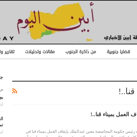
قضايا جنوبية
من ذاكرة الجنوب
مقالات وتحليلات
تقارير و
جد
نا..!
“ح
يو
أغس
 العمل بميناء قنا..!
ال
تم
ه رئيس حكومة المحاصصة معين عبدالملك بإيقاف العمل بميناء قنا في
أغس