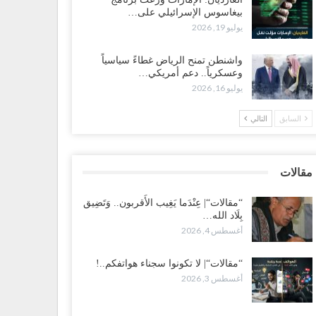
بيغاسوس الإسرائيلي على…
ضرموت“| بعد اقتحام منزل شيخ بارز.. قبائل الصحراء
يوليو 19, 2026
يمنية تبدأ احتشاداً على الحدود السعودية..!
طس 2, 2026
واشنطن تمنح الرياض غطاءً سياسياً
وعسكرياً.. دعم أمريكي…
يوليو 16, 2026
ط غضبٍ جنوباً.. دعوات لإغلاق مطرح فدغم مع تحوله من
سكر للتجنيد إلى ساحة لتصفية قادة التحالف..!
السابق
التالي
طس 2, 2026
عز“| مع اقتراب إعادة الهيكلة السعودية.. سباق بين طارق
لإصلاح لإشعال حرب..!
مقالات
طس 2, 2026
“مقالات“| عِنْدَما يَغِيب الأَقربون.. وَتَضِيق
بِلَاد الله…
ضرموت“| تغييرات سعودية بصفوف قيادة “درع الوطن”
أغسطس 4, 2026
متمركز بالعبر.. هل بدأت الرياض إعادة هيكلة فصائلها بعد…
طس 2, 2026
“مقالات“| لا تكونوا سجناء هواتفكم..!
أغسطس 3, 2026