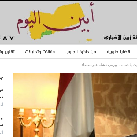
قضايا جنوبية
من ذاكرة الجنوب
مقالات وتحليلات
تقارير و
ث بالتحالف ويرمي فشله على صنعاء..!
جد
“ت
دخ
أغس
حض
سع
أغس