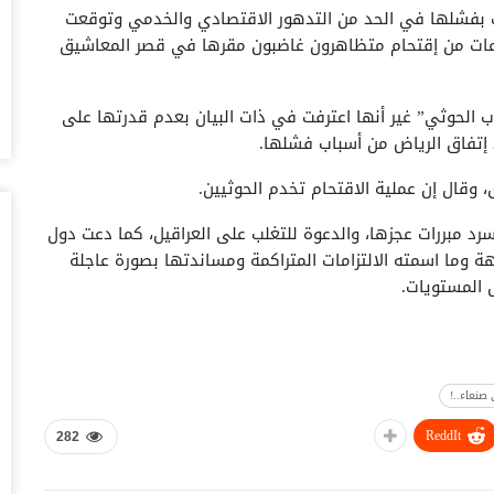
 بفشلها في الحد من التدهور الاقتصادي والخدمي وتوقعت
أغس
 ساعات من إقتحام متظاهرون غاضبون مقرها في قصر المعاشيق
ال
وبيع 2.5 مليون ب
اب الحوثي” غير أنها اعترفت في ذات البيان بعدم قدرتها على
أغس
ذ إتفاق الرياض من أسباب فشلها.
مد
 وقال إن عملية الاقتحام تخدم الحوثيين.
با
أغس
رد مبررات عجزها، والدعوة للتغلب على العراقيل، كما دعت دول
ة وما اسمته الالتزامات المتراكمة ومساندتها بصورة عاجلة
“ت
 المستويات.
لط
أغس
“ش
ال
صنعاء..!
عل
ReddIt
أغس
282
“ا