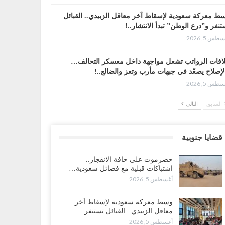
ط معركة سعودية لإسقاط آخر معاقل الزبيدي.. القبائل
تنفر و”درع الوطن” تبدأ الانتشار..!
طس 5, 2026
افات الرواتب تشعل مواجهة داخل معسكر التحالف…
لإصلاح يصعّد في جبهات مأرب وتعز والضالع..!
طس 5, 2026
السابق
التالي
سعودية تُصعّد الحصار على اليمنيين.. وقرار بحرمان طلاب
شمال من تعميد الشهادات يشعل غضباً واسعاً..!
طس 5, 2026
قضايا جنوبية
عليمي يشغل خصومه بمعارك التعيينات.. وتحركات موازية
حضرموت على حافة الانفجار..
سيطرة على ملفات المال والنفط..!
اشتباكات قبلية مع فصائل سعودية…
طس 5, 2026
أغسطس 5, 2026
قرير“| الحظر البحري يعيد رسم خرائط الشحن إلى
وسط معركة سعودية لإسقاط آخر
سعودية.. ناقلات النفط تلتف حول أفريقيا وسفن تعلن: “لا
معاقل الزبيدي.. القبائل تستنفر…
جد شحنة…
أغسطس 5, 2026