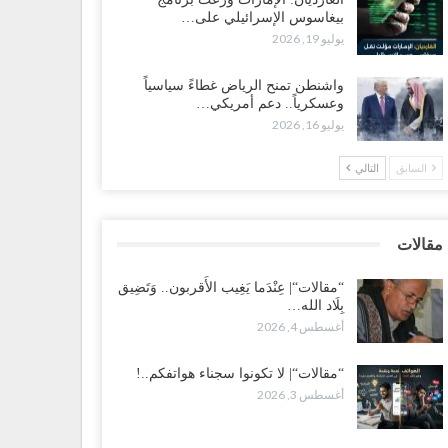
ضرموت“| الانتقالي يناقش تشكيل لجان أهلية بأهم مناطق
بيغاسوس الإسرائيلي على…
نفط.. وتلميحات إماراتية إلى انتقال التصعيد نحو الخيار
يوليو 19, 2026
عسكري..!
طس 1, 2026
واشنطن تمنح الرياض غطاءً سياسياً
وعسكرياً.. دعم أمريكي…
يوليو 16, 2026
 اختفاء وزيرة واستقالة آخر وصراع على السفارات.. أزمة
محاصصة تعصف بحكومة عدن..!
السابق
التالي
طس 1, 2026
ب محاولة انسحابه من مطارح الريان.. المخابرات السعودية
في أبرز مساعدي الحجوري..!
مقالات
طس 1, 2026
“مقالات“| عِنْدَما يَغِيب الأَقربون.. وَتَضِيق
بِلَاد الله…
عز“| بعد أيام من الاستعراضات.. الإصلاح يتوغل في معاقل
أغسطس 4, 2026
رق صالح.. هل بدأت معركة كسر النفوذ في الساحل
غربي..!
طس 1, 2026
“مقالات“| لا تكونوا سجناء هواتفكم..!
أغسطس 3, 2026