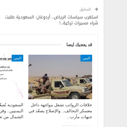
السابق
استغرب سياسات الرياض.. أردوغان: السعودية طلبت
شراء مسيرات تركية..!
قد يعجبك ايضا
اليمن
اليمن
خلافات الرواتب تشعل مواجهة داخل
السعودية تُصع
معسكر التحالف… والإصلاح يصعّد في
اليمنيين.. وق
جبهات مأرب…
الشمال من تع