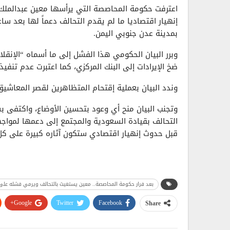
اعترفت حكومة المحاصصة التي يرأسها معين عبدالملك
إنهيار اقتصاديا ما لم يقدم التحالف دعماً لها بعد
بمدينة عدن جنوبي اليمن.
وبرر البيان الحكومي هذا الفشل إلى ما أسماه “الإنقل
ضخ الإيرادات إلى البنك المركزي، كما اعتبرت عدم تنفي
وندد البيان بعملية إقتحام المتظاهرين لقصر المعاشيق،
وتجنب البيان منح أي وعود بتحسين الأوضاع، واكتفى بس
التحالف بقيادة السعودية والمجتمع إلى دعمها لمواجه
قبل حدوث إنهيار اقتصادي ستكون آثاره كبيرة على كل
بعد فرار حكومة المحاصصة.. معين يستغيث بالتحالف ويرمي فشله على 
Google+
Twitter
Facebook
Share