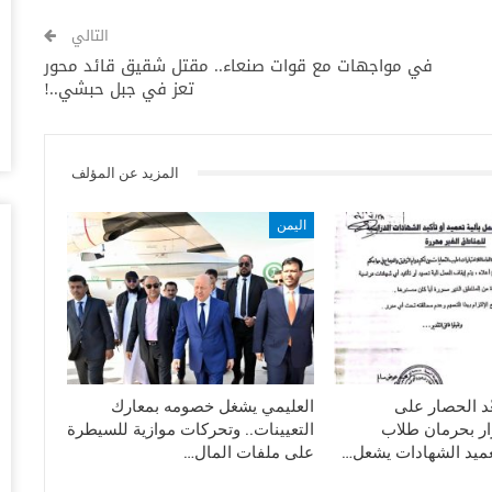
الأ
التالي
أغس
في مواجهات مع قوات صنعاء.. مقتل شقيق قائد محور
تعز في جبل حبشي..!
“مق
تَب
أغس
المزيد عن المؤلف
ال
مع
اليمن
أغس
ال
وس
أغس
“ع
ّد الحصار على
العليمي يشغل خصومه بمعارك
ال
رار بحرمان طلاب
التعيينات.. وتحركات موازية للسيطرة
أغس
ميد الشهادات يشعل…
على ملفات المال…