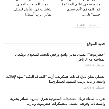
مسيرته في عالم الملاكمة..
حظوظ المنتخب اليمني
فوز الملاكم “آدم نسيم
للشباب في التأهل لنصف
حميد“على…
نهائي غرب آسيا..!
السابق
التالي
جديد الموقع
“حضرموت“| عصيان مدني واسع ورفض للتجنيد السعودي يوسّعان
المواجهة مع الرياض..!
أغسطس 6, 2026
العقيلي يعلن تمرّد قيادات عسكرية.. أزمة “البطاقة الذكية” تمهّد لإقالات
واسعة وإعادة ترتيب المشهد العسكري..!
أغسطس 6, 2026
ضربات صنعاء تربك التحشيدات السعودية شرق اليمن.. خسائر بشرية
وانسحابات وفوضى تعصف بمعسكرات حضرموت ومأرب..!