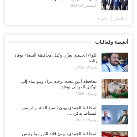
أغسطس 4, 2026
أغسطس 5, 2026
السابق
التالي
العليمي يواجه اتهامات بصفقة نفط سرية مع شركة أمريكية.. وبيع 2.5
مليون برميل يشعل غضب حضرموت..!
أغسطس 4, 2026
أنشطة وفعاليات
مدير مكتب العليمي يقدم استقالته.. والخلافات تعصف بالرئاسي وصراع
محتدم على خليفته..!
اللواء الجنيدي يعزّي وكيل محافظة الببضاء بوفاة
أغسطس 4, 2026
والده
يوليو 30, 2026
“تعز“| وسط إعادة رسم النفوذ السعودي.. الإصلاح يجدد اتهامه لطارق
بالتهريب وعينه على المحافظ..!
محافظة أبين يبعث برقية عزاء ومواساة إلى
الوكيل العوذلي بوفاة…
أغسطس 4, 2026
يوليو 16, 2026
“شبوة“| مع تحشيدات عسكرية تنذر بجولة جديدة مع السعودية.. الإمارات
المحافظ الجنيدي يهنئ السيد القائد والرئيس
تعيد تحشيد قواتها في أهم سواحل اليمن على البحر…
المشاط بذكرى…
أغسطس 4, 2026
يونيو 15, 2026
“الضالع“| حملة اجتثاث سعودية لأذرع الزبيدي من معقله الأبرز..!
المحافظ الجنيدي، يهنئ قائد الثورة والرئيس