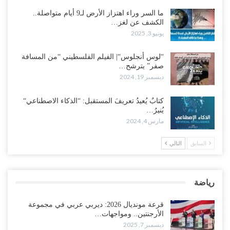
ما السر وراء اهتزاز الأرض لـ9 أيام متواصلة..
الكشف عن لغز…
يونيو 3, 2025
“لوس أنجلوس“| الفيلم الفلسطيني “من المسافة
صفر” يترشح…
ديسمبر 19, 2024
كتابٌ يُعيدُ تعريفَ المستقبل: “الذكاء الاصطناعي“
يُنيرُ…
مارس 4, 2024
السابق
التالي
رياضة
قرعة مونديال 2026: ديربي عربي في مجموعة
الأرجنتين.. ومواجهات…
ديسمبر 7, 2025