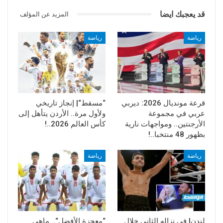
قد يعجبك ايضا
المزيد عن المؤلف
رياضة
رياضة
قرعة مونديال 2026: ديربي
“مسقط“| إنجاز تاريخي
عربي في مجموعة
ولأول مرة.. الأردن يتأهل إلى
الأرجنتين.. ومواجهات نارية
كأس العالم 2026..!
بظهور 48 منتخبا..!
رياضة
رياضة
لندن| في نزاله الثاني خلال
“معجزة الأفضل“.. ماهي