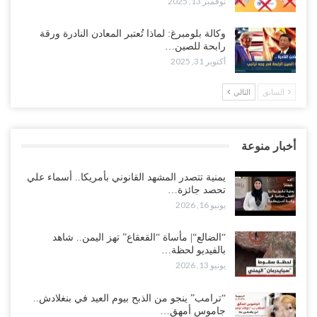
نوفمبر 13, 2025
وكالة بلومبرغ: لماذا تُعتبر المعادن النادرة ورقة
رابحة للصين…
أكتوبر 31, 2025
السابق
التالي
أخبار منوعة
يمنية تتصدر المشهد القانوني بأمريكا.. أسماء علي
تحصد جائزة…
يونيو 16, 2026
“الضالع“| مأساة “القعقاع” تهز اليمن.. شاهد
بالفيديو لحظة…
يونيو 13, 2026
“ترامب” ينجو من الذبح بيوم العيد في بنغلادش..
جاموس أمهق…