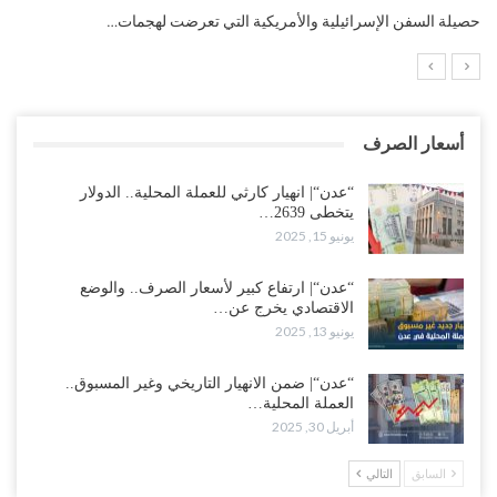
التضخم السنوي لمنطقة اليورو.. “إنفوجرافيك“..!
أسعار الصرف
“عدن“| انهيار كارثي للعملة المحلية.. الدولار
يتخطى 2639…
يونيو 15, 2025
“عدن“| ارتفاع كبير لأسعار الصرف.. والوضع
الاقتصادي يخرج عن…
يونيو 13, 2025
“عدن“| ضمن الانهيار التاريخي وغير المسبوق..
العملة المحلية…
أبريل 30, 2025
السابق
التالي