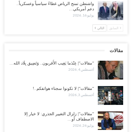
واشنطن تمنح الرياض غطاءً سياسياً وعسكرياً..
دعم أمريكي…
“تعز“| مع اقتراب إعادة الهيكلة السعودية.. سباق بين طارق والإصلاح
يوليو 16, 2026
لإشعال حرب..!
أغسطس 2, 2026
السابق
التالي
“حضرموت“| تغييرات سعودية بصفوف قيادة “درع الوطن” المتمركز
بالعبر.. هل بدأت الرياض إعادة هيكلة فصائلها بعد…
مقالات
أغسطس 2, 2026
“مقالات“| عِنْدَما يَغِيب الأَقربون.. وَتَضِيق بِلَاد الله…
أغسطس 4, 2026
“مقالات“| لا تكونوا سجناء هواتفكم..!
أغسطس 3, 2026
“مقالات“| زلزال التغيير الجذري: لا خيار إلا
الاصطفاف أو…
يوليو 26, 2026