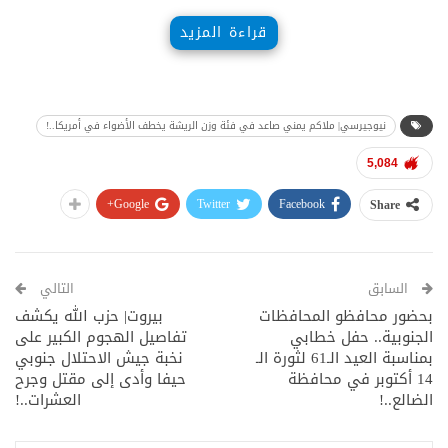
قراءة المزيد
نيوجيرسي| ملاكم يمني صاعد في فئة وزن الريشة يخطف الأضواء في أمريكا..!
5,084
Google+
Twitter
Facebook
Share
السابق
التالي
بحضور محافظو المحافظات
بيروت| حزب الله يكشف
الجنوبية.. حفل خطابي
تفاصيل الهجوم الكبير على
بمناسبة العيد الـ61 لثورة الـ
نخبة جيش الاحتلال جنوبي
14 أكتوبر في محافظة
حيفا وأدى إلى مقتل وجرح
الضالع..!
العشرات..!