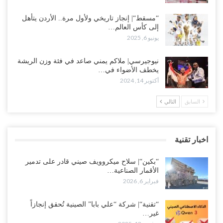
“مسقط“| إنجاز تاريخي ولأول مرة.. الأردن يتأهل
إلى كأس العالم…
يونيو 6, 2025
نيوجيرسي| ملاكم يمني صاعد في فئة وزن الريشة
يخطف الأضواء في…
أكتوبر 14, 2024
السابق
التالي
اخبار تقنية
“بكين“| سلاح ميكروويف صيني قادر على تدمير
الأقمار الصناعية…
فبراير 6, 2026
“تقنية“| شركة “علي بابا” الصينية تُحقق إنجازاً
غير…