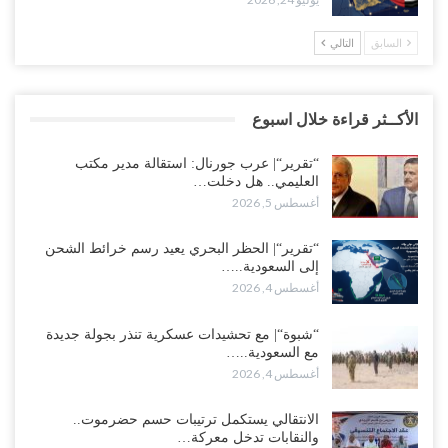
السابق
التالي
الأكــثر قراءة خلال اسبوع
“تقرير“| عرب جورنال: استقالة مدير مكتب
العليمي.. هل دخلت…
أغسطس 5, 2026
“تقرير“| الحظر البحري يعيد رسم خرائط الشحن
إلى السعودية..…
أغسطس 4, 2026
“شبوة“| مع تحشيدات عسكرية تنذر بجولة جديدة
مع السعودية..…
أغسطس 4, 2026
الانتقالي يستكمل ترتيبات حسم حضرموت..
والنقابات تدخل معركة…