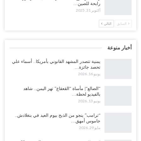
رابحة للصين…
أكتوبر 31, 2025
السابق
التالي
أخبار منوعة
يمنية تتصدر المشهد القانوني بأمريكا.. أسماء علي
تحصد جائزة…
يونيو 16, 2026
“الضالع“| مأساة “القعقاع” تهز اليمن.. شاهد
بالفيديو لحظة…
يونيو 13, 2026
“ترامب” ينجو من الذبح بيوم العيد في بنغلادش..
جاموس أمهق…
مايو 29, 2026