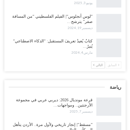
يونيو 3, 2025
“لوس أنجلوس“| الفيلم الفلسطيني “من المسافة
صفر” يترشح…
ديسمبر 19, 2024
كتابٌ يُعيدُ تعريفَ المستقبل: “الذكاء الاصطناعي“
يُنيرُ…
مارس 4, 2024
السابق
التالي
رياضة
قرعة مونديال 2026: ديربي عربي في مجموعة
الأرجنتين.. ومواجهات…
ديسمبر 7, 2025
“مسقط“| إنجاز تاريخي ولأول مرة.. الأردن يتأهل
إلى كأس العالم…