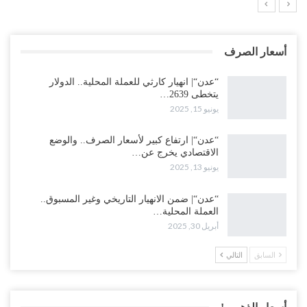
أسعار الصرف
“عدن“| انهيار كارثي للعملة المحلية.. الدولار
يتخطى 2639…
يونيو 15, 2025
“عدن“| ارتفاع كبير لأسعار الصرف.. والوضع
الاقتصادي يخرج عن…
يونيو 13, 2025
“عدن“| ضمن الانهيار التاريخي وغير المسبوق..
العملة المحلية…
أبريل 30, 2025
السابق
التالي