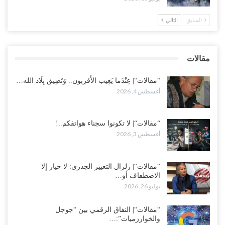
لإشعال حرب..!
أغسطس 2, 2026
السابق
التالي
“حضرموت“| تغييرات سعودية بصفوف قيادة “درع الوطن” المتمركز
بالعبر.. هل بدأت الرياض إعادة هيكلة فصائلها بعد…
مقالات
أغسطس 2, 2026
“مقالات“| عِنْدَما يَغِيب الأَقربون.. وَتَضِيق بِلَاد الله…
أغسطس 4, 2026
“مقالات“| لا تكونوا سجناء هواتفكم..!
أغسطس 3, 2026
“مقالات“| زلزال التغيير الجذري: لا خيار إلا
الاصطفاف أو…
يوليو 26, 2026
“مقالات“| النفاق الرقمي بين “جوجل
والخوارزميات”:…