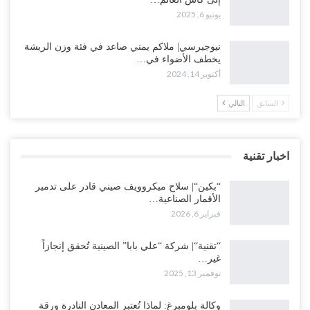
يونيو 6, 2025
نيوجيرسي| ملاكم يمني صاعد في فئة وزن الريشة
يخطف الأضواء في…
أكتوبر 14, 2024
السابق
التالي
اخبار تقنية
“بكين“| سلاح ميكروويف صيني قادر على تدمير
الأقمار الصناعية…
فبراير 6, 2026
“تقنية“| شركة “علي بابا” الصينية تُحقق إنجازاً
غير…
نوفمبر 13, 2025
وكالة بلومبرغ: لماذا تُعتبر المعادن النادرة ورقة