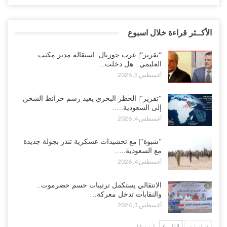
الأكــثر قراءة خلال اسبوع
“تقرير“| عرب جورنال: استقالة مدير مكتب
العليمي.. هل دخلت…
أغسطس 5, 2026
“تقرير“| الحظر البحري يعيد رسم خرائط الشحن
إلى السعودية..…
أغسطس 4, 2026
“شبوة“| مع تحشيدات عسكرية تنذر بجولة جديدة
مع السعودية..…
أغسطس 4, 2026
الانتقالي يستكمل ترتيبات حسم حضرموت..
والنقابات تدخل معركة…
أغسطس 3, 2026
السابق
التالي
1 من 11