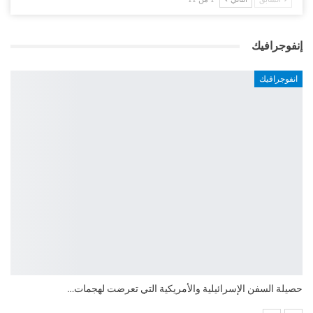
إنفوجرافيك
انفوجرافيك
التضخم السنوي لمنطقة اليورو.. “إنفوجرافيك“..!