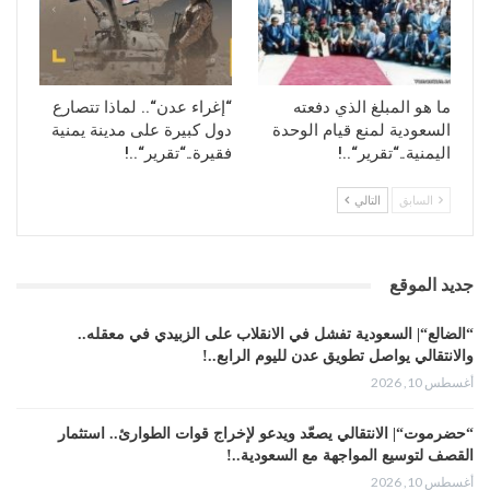
ما هو المبلغ الذي دفعته
“إغراء عدن“.. لماذا تتصارع
السعودية لمنع قيام الوحدة
دول كبيرة على مدينة يمنية
اليمنية..“تقرير“..!
فقيرة..“تقرير“..!
السابق
التالي
جديد الموقع
“الضالع“| السعودية تفشل في الانقلاب على الزبيدي في معقله..
والانتقالي يواصل تطويق عدن لليوم الرابع..!
أغسطس 10, 2026
“حضرموت“| الانتقالي يصعّد ويدعو لإخراج قوات الطوارئ.. استثمار
القصف لتوسيع المواجهة مع السعودية..!
أغسطس 10, 2026