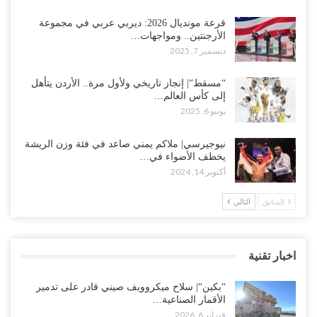
قرعة مونديال 2026: ديربي عربي في مجموعة
الأرجنتين.. ومواجهات…
ديسمبر 7, 2025
“مسقط“| إنجاز تاريخي ولأول مرة.. الأردن يتأهل
إلى كأس العالم…
يونيو 6, 2025
نيوجيرسي| ملاكم يمني صاعد في فئة وزن الريشة
يخطف الأضواء في…
أكتوبر 14, 2024
السابق
التالي
اخبار تقنية
“بكين“| سلاح ميكروويف صيني قادر على تدمير
الأقمار الصناعية…
فبراير 6, 2026