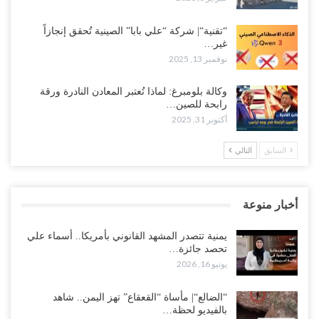
“تقنية“| شركة “علي بابا” الصينية تُحقق إنجازاً
غير…
نوفمبر 13, 2025
وكالة بلومبرغ: لماذا تُعتبر المعادن النادرة ورقة
رابحة للصين…
أكتوبر 31, 2025
السابق
التالي
أخبار منوعة
يمنية تتصدر المشهد القانوني بأمريكا.. أسماء علي
تحصد جائزة…
يونيو 16, 2026
“الضالع“| مأساة “القعقاع” تهز اليمن.. شاهد
بالفيديو لحظة…