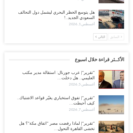
هل يتوسع الحظر البحري ليشمل دول التحالف
السعودي الجديد..!
أغسطس 1, 2026
السابق
التالي
الأكــثر قراءة خلال اسبوع
“تقرير“| عرب جورنال: استقالة مدير مكتب
العليمي.. هل دخلت…
أغسطس 5, 2026
“تقرير“| تفوق استخباري يغيّر قواعد الاشتباك..
كيف أحبطت…
أغسطس 7, 2026
“تقرير“| لماذا رفضت مصر “اتفاق مكة“؟ هل
تخشى القاهرة التحول…