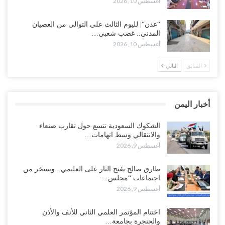
أغسطس 10, 2026
الشكوك السعودية تتسع حول تقارب صنعاء والانتقالي وسط اتهامات
للإمارات بتدبير “تحالف الجنوب والشمال“..!
“عدن“| لليوم الثالث على التوالي من العصيان
المدني.. غضب شعبي…
أغسطس 9, 2026
أغسطس 10, 2026
طوارئ أمريكية في قاعدة “شابيلي“ بجيبوتي عقب هجوم يمني واسع
السابق
التالي
على التحشيدات السعودية غرب اليمن..!
أغسطس 9, 2026
أخبار اليمن
حملة اعتقالات في المكلا على خلفية العصيان المدني وتصاعد الاحتجاجات
ضد تدهور الأوضاع..!
الشكوك السعودية تتسع حول تقارب صنعاء
أغسطس 9, 2026
والانتقالي وسط اتهامات…
أغسطس 9, 2026
وسط مخاوف من انقلاب جديد مع اقتراب تصعيد شامل.. السعودية تحتجز
المزيد من قادة الانتقالي مع استدعائهم بغطاء التنظيم..!
طارق صالح يفتح النار على العليمي.. ويسخر من
أغسطس 9, 2026
اجتماعات “مجلس…
أغسطس 9, 2026
الانتقالي يحاصر قوات سعودية في الضالع.. والرياض تلوّح بالخيار
العسكري..!
اختتام المؤتمر العلمي الثاني للأنف والأذن
أغسطس 9, 2026
والحنجرة بجامعة…