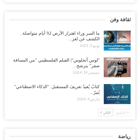
ثقافة وفن
ما السر وراء اهتزاز الأرض لـ9 أيام متواصلة..
الكشف عن لغز…
يونيو 3, 2025
“لوس أنجلوس“| الفيلم الفلسطيني “من المسافة
صفر” يترشح…
ديسمبر 19, 2024
كتابٌ يُعيدُ تعريفَ المستقبل: “الذكاء الاصطناعي“
يُنيرُ…
مارس 4, 2024
السابق
التالي
رياضة