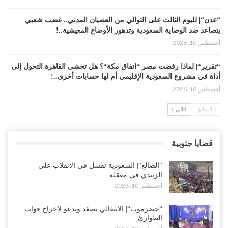
“عدن“| لليوم الثالث على التوالي من العصيان المدني.. غضب شعبي
يتصاعد ضد الوصاية السعودية وتدهور الأوضاع المعيشية..!
أغسطس 10, 2026
“تقرير“| لماذا رفضت مصر “اتفاق مكة“؟ هل تخشى القاهرة التحول إلى
أداة في مشروع السعودية الإقليمي أم لها حسابات أخرى..!
أغسطس 10, 2026
السابق
التالي
واشنطن تستنجد بتحالفات السعودية في البحر الأحمر.. ضربات صنعاء
تدفع أمريكا لإعادة حساباتها في اليمن..!
أغسطس 10, 2026
قضايا جنوبية
السعودية تُحمّل “الشرعية“ فاتورة عقد من الفشل في اليمن.. كاتب
“الضالع“| السعودية تفشل في الانقلاب على
مقرّب من أرامكو يفتح باب التنصل من المسؤولية..!
الزبيدي في معقله..…
أغسطس 10, 2026
أغسطس 10, 2026
“مقالات“| قِفْ.. لَا تَعْبَثْ مَعِي..!
“حضرموت“| الانتقالي يصعّد ويدعو لإخراج قوات
أغسطس 10, 2026
الطوارئ..…