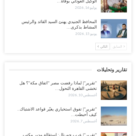
الوكيل العوذلي بوفاة…
يوليو 16, 2026
من حضرموت إلى عدن.. الانتقالي يصعّد ضد السعودية بعصيان مدني
شامل..!
المحافظ الجنيدي يهنئ السيد القائد والرئيس
أغسطس 8, 2026
المشاط بذكرى…
يونيو 15, 2026
السعودية تحاول احتواء بن بريك بعد تهديده بالمواجهة.. هل بدأت معركة
إسكات الصوت الحضرمي..!
السابق
التالي
أغسطس 8, 2026
المحافظ الجنيدي يحذر من خطورة المخططات السعودية على ابناء
تقارير وتحليلات
الجنوب..!
أغسطس 8, 2026
“تقرير“| لماذا رفضت مصر “اتفاق مكة“؟ هل
تخشى القاهرة التحول…
أغسطس 10, 2026
“تقرير“| تفوق استخباري يغيّر قواعد الاشتباك.. كيف أحبطت صنعاء
الهجوم السعودي قبل انطلاقه..!
أغسطس 7, 2026
“تقرير“| تفوق استخباري يغيّر قواعد الاشتباك..
كيف أحبطت…
أغسطس 7, 2026
“شبوة“| الرياض تستبق نهب نفط ثاني محافظة يمنية بالإطاحة بقادة
فصائل موالية للإمارات..!
“تقرير“| عرب جورنال: استقالة مدير مكتب