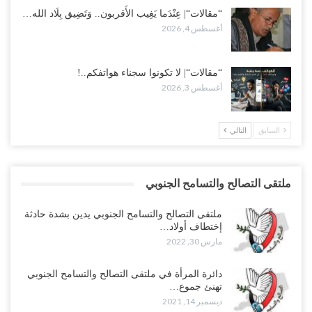
“مقالات“| عِنْدَما يَغِيب الأَقربون.. وَتَضِيق بِلَاد الله…
أغسطس 4, 2026
“مقالات“| لا تكونوا سجناء هواتفكم..!
أغسطس 3, 2026
السابق
التالي
ملتقى التصالح والتسامح الجنوبي
ملتقى التصالح والتسامح الجنوبي يدين بشدة حادثة
إختطاف أولاد…
مارس 30, 2022
دائرة المرأة في ملتقى التصالح والتسامح الجنوبي
تهنئ جموع…
ديسمبر 14, 2021