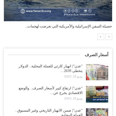
ات…
التضخم السنوي لمنطقة اليورو.. “إنفوجرافيك“..!
أسعار الصرف
“عدن“| انهيار كارثي للعملة المحلية.. الدولار
يتخطى 2639…
يونيو 15, 2025
“عدن“| ارتفاع كبير لأسعار الصرف.. والوضع
الاقتصادي يخرج عن…
يونيو 13, 2025
“عدن“| ضمن الانهيار التاريخي وغير المسبوق..
العملة المحلية…