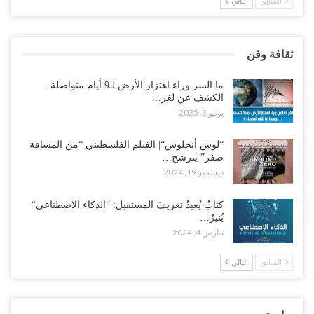
السابق
التالي
ثقافة وفن
ما السر وراء اهتزاز الأرض لـ9 أيام متواصلة..
الكشف عن لغز…
يونيو 3, 2025
“لوس أنجلوس“| الفيلم الفلسطيني “من المسافة
صفر” يترشح…
ديسمبر 19, 2024
كتابٌ يُعيدُ تعريفَ المستقبل: “الذكاء الاصطناعي“
يُنيرُ…
مارس 4, 2024
السابق
التالي