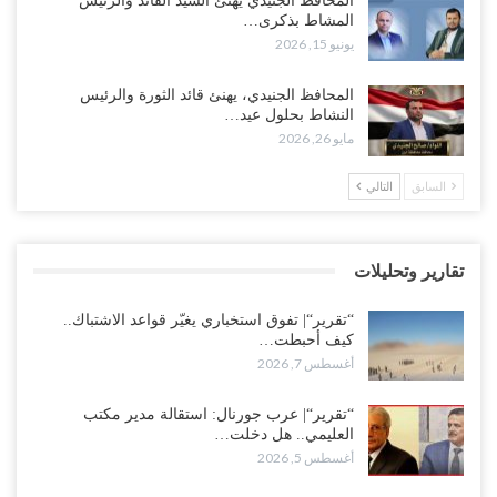
المحافظ الجنيدي يهنئ السيد القائد والرئيس
النفط تلتف حول أفريقيا وسفن تعلن: “لا توجد شحنة…
المشاط بذكرى…
أغسطس 4, 2026
يونيو 15, 2026
العليمي يواجه اتهامات بصفقة نفط سرية مع شركة أمريكية.. وبيع 2.5
المحافظ الجنيدي، يهنئ قائد الثورة والرئيس
مليون برميل يشعل غضب حضرموت..!
النشاط بحلول عيد…
أغسطس 4, 2026
مايو 26, 2026
مدير مكتب العليمي يقدم استقالته.. والخلافات تعصف بالرئاسي وصراع
السابق
التالي
محتدم على خليفته..!
أغسطس 4, 2026
تقارير وتحليلات
“تعز“| وسط إعادة رسم النفوذ السعودي.. الإصلاح يجدد اتهامه لطارق
بالتهريب وعينه على المحافظ..!
“تقرير“| تفوق استخباري يغيّر قواعد الاشتباك..
أغسطس 4, 2026
كيف أحبطت…
أغسطس 7, 2026
“شبوة“| مع تحشيدات عسكرية تنذر بجولة جديدة مع السعودية.. الإمارات
تعيد تحشيد قواتها في أهم سواحل اليمن على البحر…
“تقرير“| عرب جورنال: استقالة مدير مكتب
العليمي.. هل دخلت…
أغسطس 4, 2026
أغسطس 5, 2026
“الضالع“| حملة اجتثاث سعودية لأذرع الزبيدي من معقله الأبرز..!