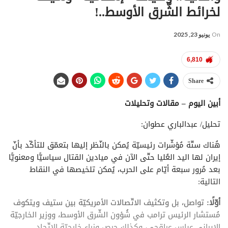
لخرائط الشّرق الأوسط..!
On
يونيو 23, 2025
6,810
Share
أبين اليوم – مقالات وتحليلات
تحليل/ عبدالباري عطوان:
هُناك ستّة مُؤشّرات رئيسيّة يُمكن بالنّظر إليها بتعمّق للتأكّد بأنّ
إيران لها اليد العُليا حتّى الآن في ميادين القتال سياسيًّا ومعنويًّا
بعد مُرور سبعة أيّام على الحرب، يُمكن تلخيصها في النقاط
التالية:
أوّلًا:
تواصل، بل وتكثيف الاتّصالات الأمريكيّة بين ستيف ويتكوف
مُستشار الرئيس ترامب في شُؤون الشّرق الأوسط، ووزير الخارجيّة
الإيراني عباس عراقجي، وكذلك حِرص وزراء خارجيّة الاتّحاد