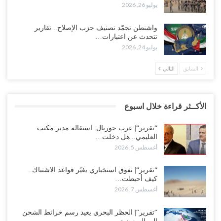
يوليو 26, 2026
واشنطن تجمّد تصنيف حزب الإصلاح.. تقارير
تتحدث عن اعتبارات…
يوليو 24, 2026
السابق
التالي
الأكــثر قراءة خلال اسبوع
“تقرير“| عرب جورنال: استقالة مدير مكتب
العليمي.. هل دخلت…
أغسطس 5, 2026
“تقرير“| تفوق استخباري يغيّر قواعد الاشتباك..
كيف أحبطت…
أغسطس 7, 2026
“تقرير“| الحظر البحري يعيد رسم خرائط الشحن