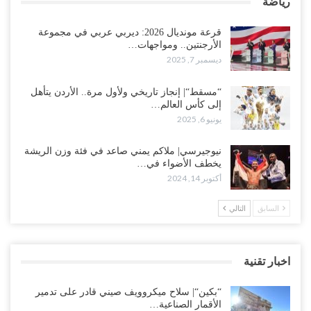
رياضة
قرعة مونديال 2026: ديربي عربي في مجموعة
الأرجنتين.. ومواجهات…
ديسمبر 7, 2025
“مسقط“| إنجاز تاريخي ولأول مرة.. الأردن يتأهل
إلى كأس العالم…
يونيو 6, 2025
نيوجيرسي| ملاكم يمني صاعد في فئة وزن الريشة
يخطف الأضواء في…
أكتوبر 14, 2024
السابق
التالي
اخبار تقنية
“بكين“| سلاح ميكروويف صيني قادر على تدمير
الأقمار الصناعية…