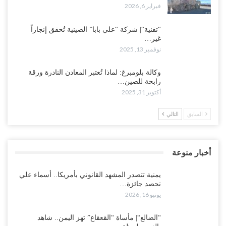
فبراير 6, 2026
“تقنية“| شركة “علي بابا” الصينية تُحقق إنجازاً
غير…
نوفمبر 13, 2025
وكالة بلومبرغ: لماذا تُعتبر المعادن النادرة ورقة
رابحة للصين…
أكتوبر 31, 2025
السابق
التالي
أخبار منوعة
يمنية تتصدر المشهد القانوني بأمريكا.. أسماء علي
تحصد جائزة…
يونيو 16, 2026
“الضالع“| مأساة “القعقاع” تهز اليمن.. شاهد