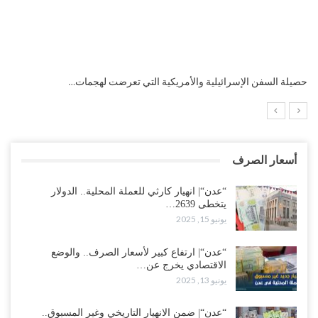
التضخم السنوي لمنطقة اليورو.. “إنفوجرافيك“..!
أسعار الصرف
“عدن“| انهيار كارثي للعملة المحلية.. الدولار
يتخطى 2639…
يونيو 15, 2025
“عدن“| ارتفاع كبير لأسعار الصرف.. والوضع
الاقتصادي يخرج عن…
يونيو 13, 2025
“عدن“| ضمن الانهيار التاريخي وغير المسبوق..