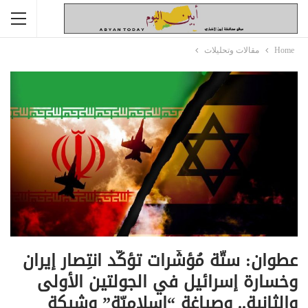
Home
مقالات وتحليلات
عطوان: ستّة مُؤشّرات تؤكّد انتِصار إيران
وخسارة إسرائيل في الجولتين الأولى
والثانية.. وصياغة “إسلاميّة” وشيكة