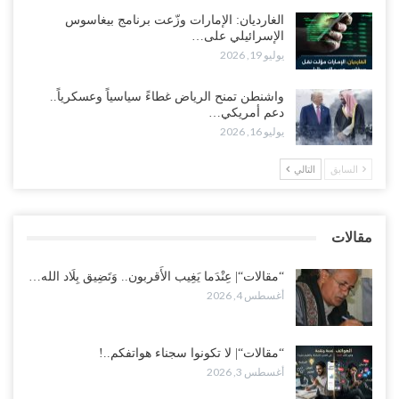
أغسطس 3, 2026
الغارديان: الإمارات وزّعت برنامج بيغاسوس
الإسرائيلي على…
يوليو 19, 2026
مع تصاعد الخلافات داخل “الرئاسي”.. أعضاء المجلس ينقلبون على
العليمي ويلغون قراراته ويضغطون لإقالة مدير…
واشنطن تمنح الرياض غطاءً سياسياً وعسكرياً..
أغسطس 3, 2026
دعم أمريكي…
يوليو 16, 2026
العطش وغياب الغاز يفاقمان مأساة الأهالي بعدن.. مدينة تغرق في دوامة
الانهيار الخدمي..!
السابق
التالي
أغسطس 3, 2026
“مقالات“| لا تكونوا سجناء هواتفكم..!
مقالات
أغسطس 3, 2026
“مقالات“| عِنْدَما يَغِيب الأَقربون.. وَتَضِيق بِلَاد الله…
أغسطس 4, 2026
“مقالات“| لا تكونوا سجناء هواتفكم..!
أغسطس 3, 2026