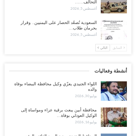
التحالف……
أغسطس 5, 2026
أغسطس 5, 2026
وسط معركة سعودية لإسقاط آخر معاقل الزبيدي.. القبائل تستنفر و”درع
السعودية تُصعّد الحصار على اليمنيين.. وقرار
الوطن” تبدأ الانتشار..!
بحرمان طلاب…
أغسطس 5, 2026
أغسطس 5, 2026
السابق
التالي
خلافات الرواتب تشعل مواجهة داخل معسكر التحالف… والإصلاح يصعّد
في جبهات مأرب وتعز والضالع..!
أغسطس 5, 2026
أنشطة وفعاليات
السعودية تُصعّد الحصار على اليمنيين.. وقرار بحرمان طلاب الشمال من
تعميد الشهادات يشعل غضباً واسعاً..!
اللواء الجنيدي يعزّي وكيل محافظة الببضاء بوفاة
أغسطس 5, 2026
والده
يوليو 30, 2026
العليمي يشغل خصومه بمعارك التعيينات.. وتحركات موازية للسيطرة على
ملفات المال والنفط..!
محافظة أبين يبعث برقية عزاء ومواساة إلى
الوكيل العوذلي بوفاة…
أغسطس 5, 2026
يوليو 16, 2026
“تقرير“| الحظر البحري يعيد رسم خرائط الشحن إلى السعودية.. ناقلات