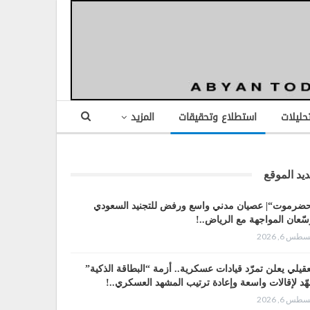
تحليلات
استطلاع وتحقيقات
المزيد
يد الموقع
ضرموت“| عصيان مدني واسع ورفض للتجنيد السعودي
سّعان المواجهة مع الرياض..!
طس 6, 2026
عقيلي يعلن تمرّد قيادات عسكرية.. أزمة “البطاقة الذكية”
هّد لإقالات واسعة وإعادة ترتيب المشهد العسكري..!
طس 6, 2026