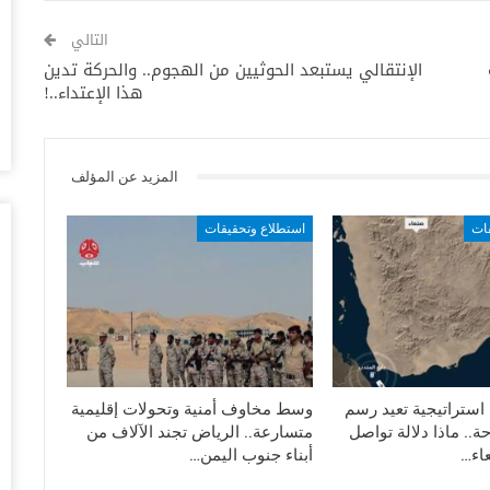
أغس
التالي
الإنتقالي يستبعد الحوثيين من الهجوم.. والحركة تدين
“ت
هذا الإعتداء..!
ال
تو
أغس
المزيد عن المؤلف
ال
وبيع 2.5 مليون ب
قات
استطلاع وتحقيقات
أغس
مد
با
أغس
“ت
ستراتيجية تعيد رسم
وسط مخاوف أمنية وتحولات إقليمية
لط
ة.. ماذا دلالة تواصل
متسارعة.. الرياض تجند الآلاف من
أغس
اء…
أبناء جنوب اليمن…