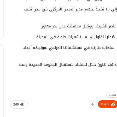
أغس
وقالت المصادر إن حصيلة القتلى حتى اللحظة ارتفعت إلى 13 قتيلاً بينهم مدير السجن المركزي في عدن نقيب
حض
سع
أغس
ر ضحايا نقلوا إلى مستشفيات خاصة في المدينة.
وس
تس
 استجابة طارئة في مستشفاها الجراحي لمواجهة أعداد
أغس
خل
ض مطار عدن خلال الساعات الماضية لهجوم بـ3 قذائف هاون خلال احتشاد لاستقبال الحكومة الجديدة وسط
وا
أغس
ال
ال
أغس
ReddIt
240
ال
لل