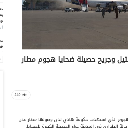
ضر
بش
وم
أغس
تد
قب
أغس
هم 3 مسؤولين حكوميين.. 76 قتيل وجريح حصيلة ضحايا هجوم مطار
“ح
ال
أغس
“ح
240
تح
أغس
 الهجوم الذي استهدف حكومة هادي لدى وصولها مطار عدن
“ت
دخ
ة الطوارئ في المدينة جراء الحصيلة الكبيرة للضحايا.