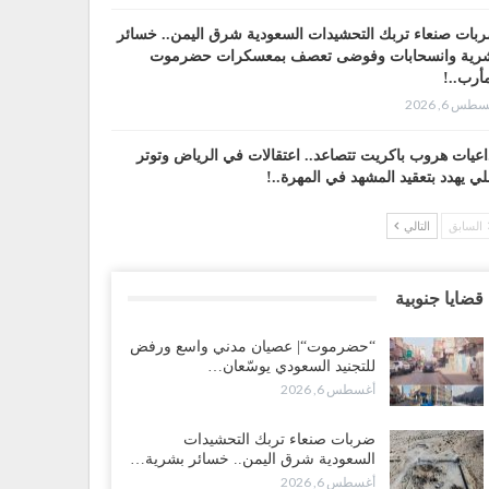
بات صنعاء تربك التحشيدات السعودية شرق اليمن.. خسائر
رية وانسحابات وفوضى تعصف بمعسكرات حضرموت
أرب..!
طس 6, 2026
اعيات هروب باكريت تتصاعد.. اعتقالات في الرياض وتوتر
لي يهدد بتعقيد المشهد في المهرة..!
طس 6, 2026
السابق
التالي
ضرموت“| في تصعيد غير مسبوق.. انتشار فصيل “مكافحة
إرهاب” في أحياء المكلا بالتزامن مع العصيان المدني..!
قضايا جنوبية
طس 6, 2026
“حضرموت“| عصيان مدني واسع ورفض
ضرموت“| الانتقالي يرفع التصعيد بالعصيان المدني.. ورسالة
للتجنيد السعودي يوسّعان…
دٍ للسعودية بشأن النفط..!
أغسطس 6, 2026
طس 6, 2026
ضربات صنعاء تربك التحشيدات
قرير“| عرب جورنال: استقالة مدير مكتب العليمي.. هل
السعودية شرق اليمن.. خسائر بشرية…
لت سلطة الرئاسي مرحلة التفكك المؤسسي..!
أغسطس 6, 2026