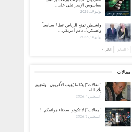
بيغاسوس الإسرائيلي على…
ضرموت“| بعد اقتحام منزل شيخ بارز.. قبائل الصحراء
يوليو 19, 2026
يمنية تبدأ احتشاداً على الحدود السعودية..!
طس 2, 2026
واشنطن تمنح الرياض غطاءً سياسياً
وعسكرياً.. دعم أمريكي…
يوليو 16, 2026
ط غضبٍ جنوباً.. دعوات لإغلاق مطرح فدغم مع تحوله من
سكر للتجنيد إلى ساحة لتصفية قادة التحالف..!
السابق
التالي
طس 2, 2026
عز“| مع اقتراب إعادة الهيكلة السعودية.. سباق بين طارق
لإصلاح لإشعال حرب..!
مقالات
طس 2, 2026
“مقالات“| عِنْدَما يَغِيب الأَقربون.. وَتَضِيق
بِلَاد الله…
ضرموت“| تغييرات سعودية بصفوف قيادة “درع الوطن”
أغسطس 4, 2026
متمركز بالعبر.. هل بدأت الرياض إعادة هيكلة فصائلها بعد…
طس 2, 2026
“مقالات“| لا تكونوا سجناء هواتفكم..!
أغسطس 3, 2026