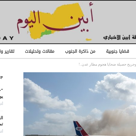
قضايا جنوبية
من ذاكرة الجنوب
مقالات وتحليلات
تقارير و
جد
“ح
يو
أغس
ال
تم
أغس