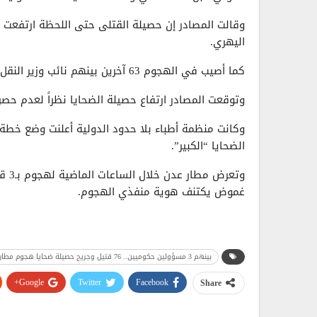
اليهري.
كما أصيب في الهجوم 63 آخرين بينهم نائب وزير النقل ناصر الشريف ووكيل محافظة عدن بدر معاون.
وتوقعت المصادر ارتفاع حصيلة الضحايا نظراً لعدم حص
وكانت منظمة أطباء بلا حدود الدولية أعلنت وضع خطة
الضحايا “الكبير”.
وتعر
غموض يكتنف هوية منفذي الهجوم.
بينهم 3 مسؤولين حكوميين.. 76 قتيل وجريح حصيلة ضحايا هجوم مطار عدن..!
Google+
Twitter
Facebook
Share