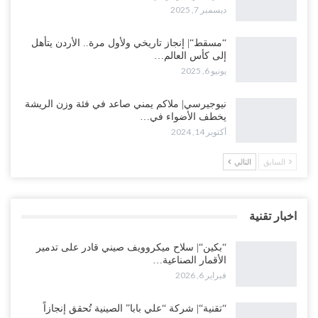
ديسمبر 7, 2025
“مسقط“| إنجاز تاريخي ولأول مرة.. الأردن يتأهل
إلى كأس العالم…
يونيو 6, 2025
نيوجيرسي| ملاكم يمني صاعد في فئة وزن الريشة
يخطف الأضواء في…
أكتوبر 14, 2024
السابق
التالي
اخبار تقنية
“بكين“| سلاح ميكروويف صيني قادر على تدمير
الأقمار الصناعية…
فبراير 6, 2026
“تقنية“| شركة “علي بابا” الصينية تُحقق إنجازاً