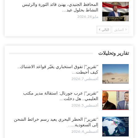
العليمي يواجه اتهامات بصفقة نفط سرية مع شركة أمريكية.. وبيع 2.5
المحافظ الجنيدي، يهنئ قائد الثورة والرئيس
مليون برميل يشعل غضب حضرموت..!
النشاط بحلول عيد…
أغسطس 4, 2026
مايو 26, 2026
مدير مكتب العليمي يقدم استقالته.. والخلافات تعصف بالرئاسي وصراع
السابق
التالي
محتدم على خليفته..!
أغسطس 4, 2026
تقارير وتحليلات
“تعز“| وسط إعادة رسم النفوذ السعودي.. الإصلاح يجدد اتهامه لطارق
بالتهريب وعينه على المحافظ..!
“تقرير“| تفوق استخباري يغيّر قواعد الاشتباك..
أغسطس 4, 2026
كيف أحبطت…
أغسطس 7, 2026
“شبوة“| مع تحشيدات عسكرية تنذر بجولة جديدة مع السعودية.. الإمارات
تعيد تحشيد قواتها في أهم سواحل اليمن على البحر…
“تقرير“| عرب جورنال: استقالة مدير مكتب
العليمي.. هل دخلت…
أغسطس 4, 2026
أغسطس 5, 2026
“الضالع“| حملة اجتثاث سعودية لأذرع الزبيدي من معقله الأبرز..!
“تقرير“| الحظر البحري يعيد رسم خرائط الشحن
أغسطس 4, 2026
إلى السعودية..…
أغسطس 4, 2026
“مقالات“| عِنْدَما يَغِيب الأَقربون.. وَتَضِيق بِلَاد الله الوَاسِعَة.. تَبْقَى صَنْعَاء