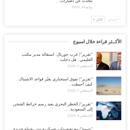
تتحدث عن اعتبارات…
يوليو 24, 2026
السابق
التالي
الأكــثر قراءة خلال اسبوع
“تقرير“| عرب جورنال: استقالة مدير مكتب
العليمي.. هل دخلت…
أغسطس 5, 2026
“تقرير“| تفوق استخباري يغيّر قواعد الاشتباك..
كيف أحبطت…
أغسطس 7, 2026
“تقرير“| الحظر البحري يعيد رسم خرائط الشحن
إلى السعودية..…
أغسطس 4, 2026
“شبوة“| مع تحشيدات عسكرية تنذر بجولة جديدة