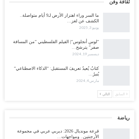
ثقافة وفن
ما السر وراء اهتزاز الأرض لـ9 أيام متواصلة..
الكشف عن لغز…
يونيو 3, 2025
“لوس أنجلوس“| الفيلم الفلسطيني “من المسافة
صفر” يترشح…
ديسمبر 19, 2024
كتابٌ يُعيدُ تعريفَ المستقبل: “الذكاء الاصطناعي“
يُنيرُ…
مارس 4, 2024
السابق
التالي
رياضة
قرعة مونديال 2026: ديربي عربي في مجموعة
الأرجنتين.. ومواجهات…