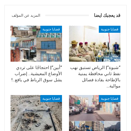
قد يعجبك ايضا
المزيد عن المؤلف
قضايا جنوبية
قضايا جنوبية
“شبوة“| الرياض تستبق نهب
“أبين“| احتجاجًا على تردي
نفط ثاني محافظة يمنية
الأوضاع المعيشية.. إضراب
بالإطاحة بقادة فصائل
يشل سوق الرباط في يافع..!
موالية…
قضايا جنوبية
قضايا جنوبية