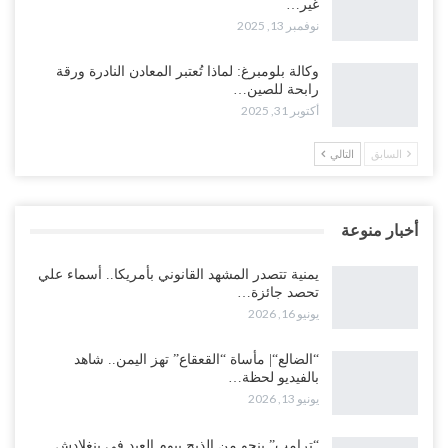
غير…
نوفمبر 13, 2025
وكالة بلومبرغ: لماذا تُعتبر المعادن النادرة ورقة
رابحة للصين…
أكتوبر 31, 2025
السابق
التالي
أخبار منوعة
يمنية تتصدر المشهد القانوني بأمريكا.. أسماء علي
تحصد جائزة…
يونيو 16, 2026
“الضالع“| مأساة “القعقاع” تهز اليمن.. شاهد
بالفيديو لحظة…
يونيو 13, 2026
“ترامب” ينجو من الذبح بيوم العيد في بنغلادش..