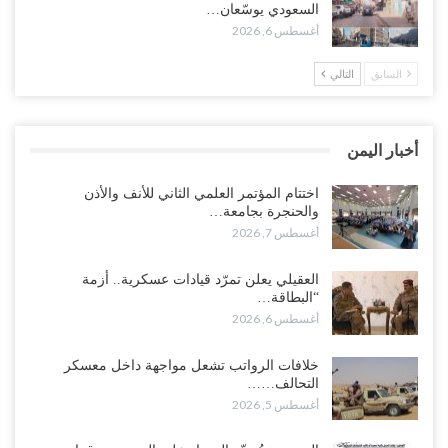
بتعقيد المشهد في المهرة..!
السعودي يوسّعان…
أغسطس 6, 2026
أغسطس 6, 2026
السابق
التالي
“حضرموت“| في تصعيد غير مسبوق.. انتشار فصيل “مكافحة الإرهاب”
في أحياء المكلا بالتزامن مع العصيان المدني..!
أغسطس 6, 2026
أخبار اليمن
“حضرموت“| الانتقالي يرفع التصعيد بالعصيان المدني.. ورسالة تحدٍ
للسعودية بشأن النفط..!
اختتام المؤتمر العلمي الثاني للأنف والأذن
والحنجرة بجامعة…
أغسطس 6, 2026
أغسطس 7, 2026
“تقرير“| عرب جورنال: استقالة مدير مكتب العليمي.. هل دخلت سلطة
العقيلي يعلن تمرّد قيادات عسكرية.. أزمة
الرئاسي مرحلة التفكك المؤسسي..!
“البطاقة…
أغسطس 5, 2026
أغسطس 6, 2026
حضرموت على حافة الانفجار.. اشتباكات قبلية مع فصائل سعودية
خلافات الرواتب تشعل مواجهة داخل معسكر
وتعزيزات عسكرية لحماية ترتيبات تصدير النفط..!
التحالف……
أغسطس 5, 2026
أغسطس 5, 2026
وسط معركة سعودية لإسقاط آخر معاقل الزبيدي.. القبائل تستنفر و”درع