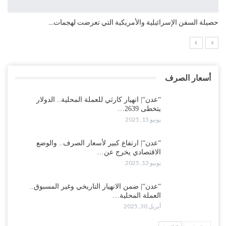
التضخم السنوي لمنطقة اليورو.. “إنفوجرافيك“..!
أسعار الصرف
“عدن“| انهيار كارثي للعملة المحلية.. الدولار
يتخطى 2639…
يونيو 15, 2025
“عدن“| ارتفاع كبير لأسعار الصرف.. والوضع
الاقتصادي يخرج عن…
يونيو 13, 2025
“عدن“| ضمن الانهيار التاريخي وغير المسبوق..
العملة المحلية…
أبريل 30, 2025