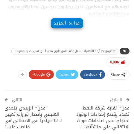
تضامنهم مع المعلمين الذين يطالبون بتحسين أوضاعهم وصرف
مستحقاتهم المتأخرة.
قراءة المزيد
وأشاروا إلى غياب دور السلطة المحلية في معالجة هذه الأزمات،
معتبرين أن الصمت الرسمي تجاه معاناة المواطنين زاد من حالة
الاحتقان.
“حضرموت“| أزمة الكهرباء تشعل غضب المواطنين مجدداً.. وتهديدات بالتصعيد..!
وطالب المحتجون بسرعة التدخل لوضع حلول عاجلة، مؤكدين أن
استمرار تدهور الخدمات الأساسية قد يدفع بهم إلى مزيد من
4,896
التصعيد خلال الفترة المقبلة.
Google+
Twitter
Facebook
Share
السابق
التالي
عدن“| نقابة شركة النفط
“عدن“| الزبيدي يتحدى
تهدد بقطع إمدادات الوقود
العليمي باصدار قرارات تعيين
احتجاجاً على اعتداءات قوات
لـ 12 قيادياً في الانتقالي في
الانتقالي على منشآتها..!
مناصب عليا..!