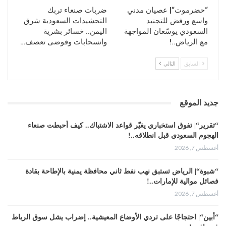
“حضرموت“| عصيان مدني
ضربات صنعاء تربك
واسع ورفض للتجنيد
التحشيدات السعودية شرق
السعودي يوسّعان المواجهة
اليمن.. خسائر بشرية
مع الرياض..!
وانسحابات وفوضى تعصف…
السابق
التالي
جديد الموقع
“تقرير“| تفوق استخباري يغيّر قواعد الاشتباك.. كيف أحبطت صنعاء
الهجوم السعودي قبل انطلاقه..!
أغسطس 7, 2026
“شبوة“| الرياض تستبق نهب نفط ثاني محافظة يمنية بالإطاحة بقادة
فصائل موالية للإمارات..!
أغسطس 7, 2026
“أبين“| احتجاجًا على تردي الأوضاع المعيشية.. إضراب يشل سوق الرباط