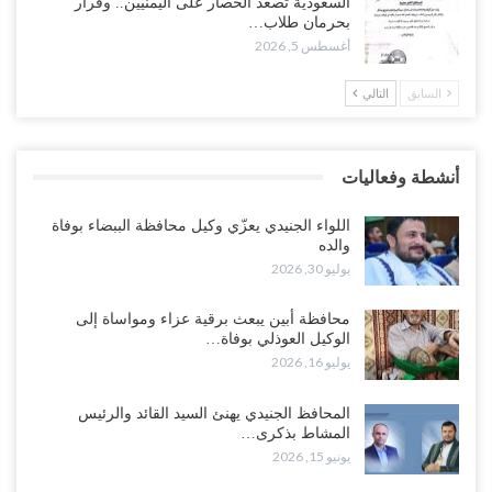
السعودية تُصعّد الحصار على اليمنيين.. وقرار
الوطن” تبدأ الانتشار..!
بحرمان طلاب…
أغسطس 5, 2026
أغسطس 5, 2026
السابق
التالي
خلافات الرواتب تشعل مواجهة داخل معسكر التحالف… والإصلاح يصعّد
في جبهات مأرب وتعز والضالع..!
أغسطس 5, 2026
أنشطة وفعاليات
السعودية تُصعّد الحصار على اليمنيين.. وقرار بحرمان طلاب الشمال من
تعميد الشهادات يشعل غضباً واسعاً..!
اللواء الجنيدي يعزّي وكيل محافظة الببضاء بوفاة
أغسطس 5, 2026
والده
يوليو 30, 2026
العليمي يشغل خصومه بمعارك التعيينات.. وتحركات موازية للسيطرة على
ملفات المال والنفط..!
محافظة أبين يبعث برقية عزاء ومواساة إلى
الوكيل العوذلي بوفاة…
أغسطس 5, 2026
يوليو 16, 2026
“تقرير“| الحظر البحري يعيد رسم خرائط الشحن إلى السعودية.. ناقلات
المحافظ الجنيدي يهنئ السيد القائد والرئيس
النفط تلتف حول أفريقيا وسفن تعلن: “لا توجد شحنة…
المشاط بذكرى…
أغسطس 4, 2026
يونيو 15, 2026