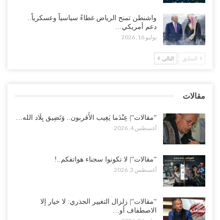
العليمي ويلغون قراراته ويضغطون لإقالة مدير…
واشنطن تمنح الرياض غطاءً سياسياً وعسكرياً..
أغسطس 3, 2026
دعم أمريكي…
يوليو 16, 2026
العطش وغياب الغاز يفاقمان مأساة الأهالي بعدن.. مدينة تغرق في دوامة
الانهيار الخدمي..!
السابق
التالي
أغسطس 3, 2026
“مقالات“| لا تكونوا سجناء هواتفكم..!
مقالات
أغسطس 3, 2026
“مقالات“| عِنْدَما يَغِيب الأَقربون.. وَتَضِيق بِلَاد الله…
أغسطس 4, 2026
“مقالات“| لا تكونوا سجناء هواتفكم..!
أغسطس 3, 2026
“مقالات“| زلزال التغيير الجذري: لا خيار إلا
الاصطفاف أو…