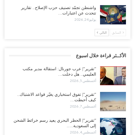
واشنطن تجمّد تصنيف حزب الإصلاح.. تقارير
تتحدث عن اعتبارات…
يوليو 24, 2026
السابق
التالي
الأكــثر قراءة خلال اسبوع
“تقرير“| عرب جورنال: استقالة مدير مكتب
العليمي.. هل دخلت…
أغسطس 5, 2026
“تقرير“| تفوق استخباري يغيّر قواعد الاشتباك..
كيف أحبطت…
أغسطس 7, 2026
“تقرير“| الحظر البحري يعيد رسم خرائط الشحن
إلى السعودية..…
أغسطس 4, 2026