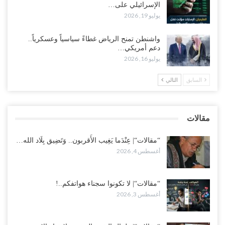
الإسرائيلي على…
يوليو 19, 2026
مع تصاعد الخلافات داخل “الرئاسي”.. أعضاء المجلس ينقلبون على
العليمي ويلغون قراراته ويضغطون لإقالة مدير…
واشنطن تمنح الرياض غطاءً سياسياً وعسكرياً..
أغسطس 3, 2026
دعم أمريكي…
يوليو 16, 2026
العطش وغياب الغاز يفاقمان مأساة الأهالي بعدن.. مدينة تغرق في دوامة
الانهيار الخدمي..!
السابق
التالي
أغسطس 3, 2026
“مقالات“| لا تكونوا سجناء هواتفكم..!
مقالات
أغسطس 3, 2026
“مقالات“| عِنْدَما يَغِيب الأَقربون.. وَتَضِيق بِلَاد الله…
أغسطس 4, 2026
“مقالات“| لا تكونوا سجناء هواتفكم..!
أغسطس 3, 2026