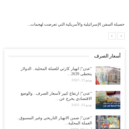
التضخم السنوي لمنطقة اليورو.. “إنفوجرافيك“..!
أسعار الصرف
“عدن“| انهيار كارثي للعملة المحلية.. الدولار
يتخطى 2639…
يونيو 15, 2025
“عدن“| ارتفاع كبير لأسعار الصرف.. والوضع
الاقتصادي يخرج عن…
يونيو 13, 2025
“عدن“| ضمن الانهيار التاريخي وغير المسبوق..
العملة المحلية…