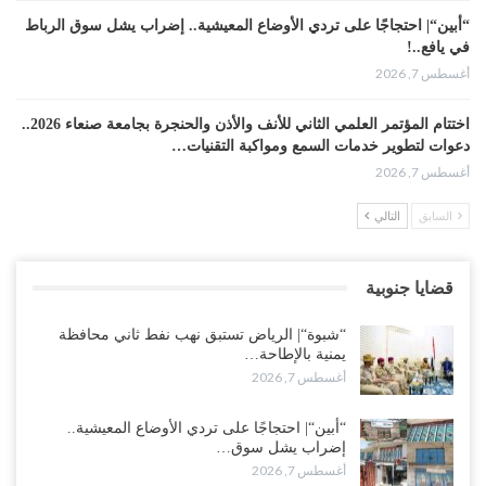
“أبين“| احتجاجًا على تردي الأوضاع المعيشية.. إضراب يشل سوق الرباط
في يافع..!
أغسطس 7, 2026
اختتام المؤتمر العلمي الثاني للأنف والأذن والحنجرة بجامعة صنعاء 2026..
دعوات لتطوير خدمات السمع ومواكبة التقنيات…
أغسطس 7, 2026
السابق
التالي
“حضرموت“| عصيان مدني واسع ورفض للتجنيد السعودي يوسّعان
المواجهة مع الرياض..!
أغسطس 6, 2026
قضايا جنوبية
العقيلي يعلن تمرّد قيادات عسكرية.. أزمة “البطاقة الذكية” تمهّد لإقالات
“شبوة“| الرياض تستبق نهب نفط ثاني محافظة
واسعة وإعادة ترتيب المشهد العسكري..!
يمنية بالإطاحة…
أغسطس 6, 2026
أغسطس 7, 2026
ضربات صنعاء تربك التحشيدات السعودية شرق اليمن.. خسائر بشرية
“أبين“| احتجاجًا على تردي الأوضاع المعيشية..
وانسحابات وفوضى تعصف بمعسكرات حضرموت ومأرب..!
إضراب يشل سوق…
أغسطس 6, 2026
أغسطس 7, 2026