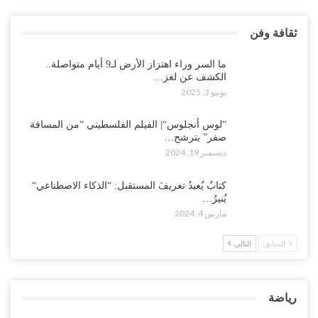
ثقافة وفن
ما السر وراء اهتزاز الأرض لـ9 أيام متواصلة..
الكشف عن لغز…
يونيو 3, 2025
“لوس أنجلوس“| الفيلم الفلسطيني “من المسافة
صفر” يترشح…
ديسمبر 19, 2024
كتابٌ يُعيدُ تعريفَ المستقبل: “الذكاء الاصطناعي“
يُنيرُ…
مارس 4, 2024
السابق
التالي
رياضة