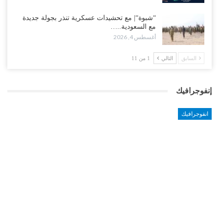
“شبوة“| مع تحشيدات عسكرية تنذر بجولة جديدة
مع السعودية..…
أغسطس 4, 2026
السابق
التالي
1 من 11
إنفوجرافيك
انفوجرافيك