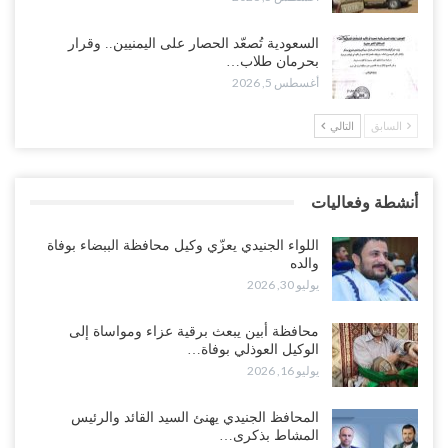
وسط معركة سعودية لإسقاط آخر معاقل الزبيدي.. القبائل تستنفر و”درع
السعودية تُصعّد الحصار على اليمنيين.. وقرار
الوطن” تبدأ الانتشار..!
بحرمان طلاب…
أغسطس 5, 2026
أغسطس 5, 2026
السابق
التالي
خلافات الرواتب تشعل مواجهة داخل معسكر التحالف… والإصلاح يصعّد
في جبهات مأرب وتعز والضالع..!
أغسطس 5, 2026
أنشطة وفعاليات
السعودية تُصعّد الحصار على اليمنيين.. وقرار بحرمان طلاب الشمال من
تعميد الشهادات يشعل غضباً واسعاً..!
اللواء الجنيدي يعزّي وكيل محافظة الببضاء بوفاة
أغسطس 5, 2026
والده
يوليو 30, 2026
العليمي يشغل خصومه بمعارك التعيينات.. وتحركات موازية للسيطرة على
ملفات المال والنفط..!
محافظة أبين يبعث برقية عزاء ومواساة إلى
الوكيل العوذلي بوفاة…
أغسطس 5, 2026
يوليو 16, 2026
“تقرير“| الحظر البحري يعيد رسم خرائط الشحن إلى السعودية.. ناقلات
المحافظ الجنيدي يهنئ السيد القائد والرئيس
النفط تلتف حول أفريقيا وسفن تعلن: “لا توجد شحنة…
المشاط بذكرى…
أغسطس 4, 2026