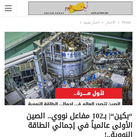
Home
الاخبار
اخبار تقنية
“بكين“| بـ102 مفاعل نووي.. الصين
الأولى عالمياً في إجمالي الطاقة
النووية..!