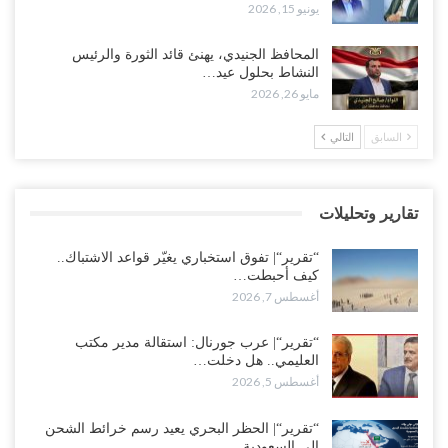
يونيو 15, 2026
العليمي يواجه اتهامات بصفقة نفط سرية مع شركة أمريكية.. وبيع 2.5
المحافظ الجنيدي، يهنئ قائد الثورة والرئيس
مليون برميل يشعل غضب حضرموت..!
النشاط بحلول عيد…
أغسطس 4, 2026
مايو 26, 2026
مدير مكتب العليمي يقدم استقالته.. والخلافات تعصف بالرئاسي وصراع
السابق
التالي
محتدم على خليفته..!
أغسطس 4, 2026
تقارير وتحليلات
“تعز“| وسط إعادة رسم النفوذ السعودي.. الإصلاح يجدد اتهامه لطارق
بالتهريب وعينه على المحافظ..!
“تقرير“| تفوق استخباري يغيّر قواعد الاشتباك..
أغسطس 4, 2026
كيف أحبطت…
أغسطس 7, 2026
“شبوة“| مع تحشيدات عسكرية تنذر بجولة جديدة مع السعودية.. الإمارات
تعيد تحشيد قواتها في أهم سواحل اليمن على البحر…
“تقرير“| عرب جورنال: استقالة مدير مكتب
العليمي.. هل دخلت…
أغسطس 4, 2026
أغسطس 5, 2026
“الضالع“| حملة اجتثاث سعودية لأذرع الزبيدي من معقله الأبرز..!
“تقرير“| الحظر البحري يعيد رسم خرائط الشحن
أغسطس 4, 2026
إلى السعودية..…