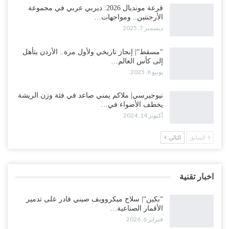
قرعة مونديال 2026: ديربي عربي في مجموعة
الأرجنتين.. ومواجهات…
ديسمبر 7, 2025
“مسقط“| إنجاز تاريخي ولأول مرة.. الأردن يتأهل
إلى كأس العالم…
يونيو 6, 2025
نيوجيرسي| ملاكم يمني صاعد في فئة وزن الريشة
يخطف الأضواء في…
أكتوبر 14, 2024
السابق
التالي
اخبار تقنية
“بكين“| سلاح ميكروويف صيني قادر على تدمير
الأقمار الصناعية…
فبراير 6, 2026