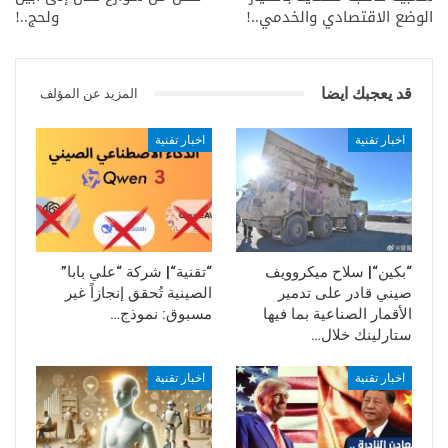
محطة شيدابو بمقاطعة لياونينغ، فيما يسعى الجانبان إلى زيادة
الوضع الاقتصادي والخدمي..!
ولحج..!
إضافية في عدد المفاعلات والتقنيات النووية الروسية الرائدة في
الصين.
قد يعجبك ايضا
المزيد عن المؤلف
اخبار تقنية
اخبار تقنية
“بكين“| سلاح ميكروويف
“تقنية“| شركة “علي بابا”
صيني قادر على تدمير
الصينية تُحقق إنجازاً غير
الأقمار الصناعية بما فيها
مسبوق: نموذج…
ستارلينك خلال…
اخبار تقنية
اخبار تقنية