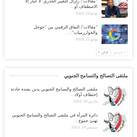
“مقالات“| زلزال التغيير الجذري: لا خيار إلا
الاصطفاف أو…
يوليو 26, 2026
“مقالات“| النفاق الرقمي بين “جوجل
والخوارزميات”:…
يوليو 22, 2026
السابق
التالي
ملتقى التصالح والتسامح الجنوبي
ملتقى التصالح والتسامح الجنوبي يدين بشدة حادثة
إختطاف أولاد…
مارس 30, 2022
دائرة المرأة في ملتقى التصالح والتسامح الجنوبي
تهنئ جموع…
ديسمبر 14, 2021