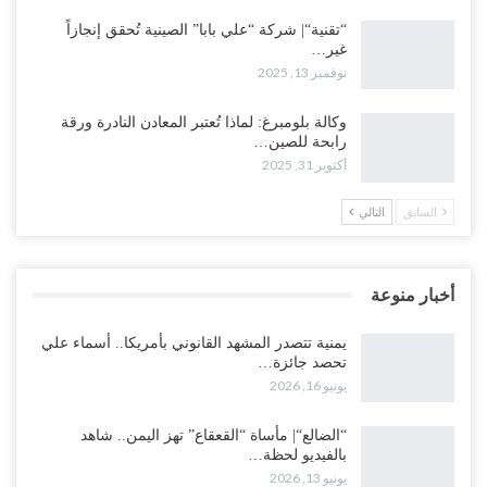
“تقنية“| شركة “علي بابا” الصينية تُحقق إنجازاً
غير…
نوفمبر 13, 2025
وكالة بلومبرغ: لماذا تُعتبر المعادن النادرة ورقة
رابحة للصين…
أكتوبر 31, 2025
السابق
التالي
أخبار منوعة
يمنية تتصدر المشهد القانوني بأمريكا.. أسماء علي
تحصد جائزة…
يونيو 16, 2026
“الضالع“| مأساة “القعقاع” تهز اليمن.. شاهد
بالفيديو لحظة…
يونيو 13, 2026