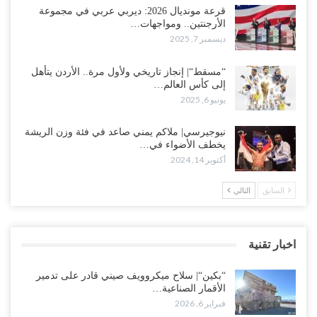
قرعة مونديال 2026: ديربي عربي في مجموعة
الأرجنتين.. ومواجهات…
ديسمبر 7, 2025
“مسقط“| إنجاز تاريخي ولأول مرة.. الأردن يتأهل
إلى كأس العالم…
يونيو 6, 2025
نيوجيرسي| ملاكم يمني صاعد في فئة وزن الريشة
يخطف الأضواء في…
أكتوبر 14, 2024
السابق
التالي
اخبار تقنية
“بكين“| سلاح ميكروويف صيني قادر على تدمير
الأقمار الصناعية…
فبراير 6, 2026