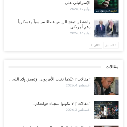
الإسرائيلي على…
يوليو 19, 2026
مع تصاعد الخلافات داخل “الرئاسي”.. أعضاء المجلس ينقلبون على
العليمي ويلغون قراراته ويضغطون لإقالة مدير…
واشنطن تمنح الرياض غطاءً سياسياً وعسكرياً..
أغسطس 3, 2026
دعم أمريكي…
يوليو 16, 2026
العطش وغياب الغاز يفاقمان مأساة الأهالي بعدن.. مدينة تغرق في دوامة
الانهيار الخدمي..!
السابق
التالي
أغسطس 3, 2026
“مقالات“| لا تكونوا سجناء هواتفكم..!
مقالات
أغسطس 3, 2026
“مقالات“| عِنْدَما يَغِيب الأَقربون.. وَتَضِيق بِلَاد الله…
أغسطس 4, 2026
“مقالات“| لا تكونوا سجناء هواتفكم..!
أغسطس 3, 2026