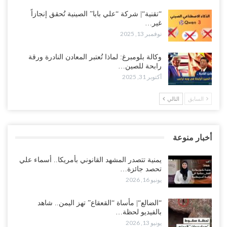
“تقنية“| شركة “علي بابا” الصينية تُحقق إنجازاً
غير…
نوفمبر 13, 2025
وكالة بلومبرغ: لماذا تُعتبر المعادن النادرة ورقة
رابحة للصين…
أكتوبر 31, 2025
السابق
التالي
أخبار منوعة
يمنية تتصدر المشهد القانوني بأمريكا.. أسماء علي
تحصد جائزة…
يونيو 16, 2026
“الضالع“| مأساة “القعقاع” تهز اليمن.. شاهد
بالفيديو لحظة…
يونيو 13, 2026