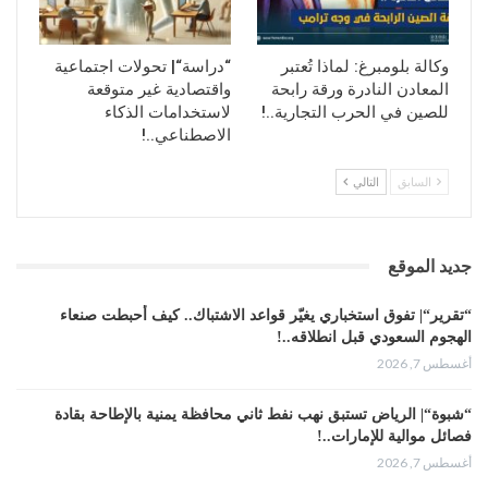
–
خطوة نحو المستقبل
:
وكالة بلومبرغ: لماذا تُعتبر
“دراسة“| تحولات اجتماعية
مع إطلاق الهوية الرقمية، تفتح أبل الباب أمام حقبة جديدة من
المعادن النادرة ورقة رابحة
واقتصادية غير متوقعة
التعاملات الحكومية واللوجستية الرقمية. وبينما لن يكون
للصين في الحرب التجارية..!
لاستخدامات الذكاء
استخدامها إجباريا في الوقت الحالي، فإنها توفر خياراً عملياً
الاصطناعي..!
وذكياً للمستخدمين الذين يسعون لتجربة سفر سلسة وأسلوب
السابق
التالي
حياة أكثر مرونة.
المستقبل أصبح رقمياً أكثر من أي وقت مضى، وسنرى قريباً إلى
أي مدى ستتجاوب الحكومات وبقية الشركات مع هذه النقلة
جديد الموقع
النوعية.
“تقرير“| تفوق استخباري يغيّر قواعد الاشتباك.. كيف أحبطت صنعاء
الهجوم السعودي قبل انطلاقه..!
أغسطس 7, 2026
“شبوة“| الرياض تستبق نهب نفط ثاني محافظة يمنية بالإطاحة بقادة
فصائل موالية للإمارات..!
أغسطس 7, 2026