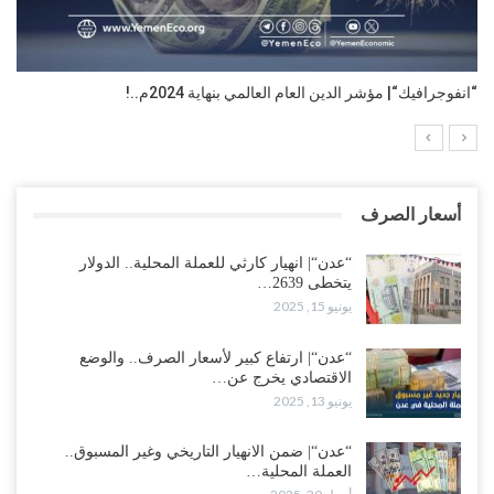
“انفوجرافيك“| مؤشر الدين العام العالمي بنهاية 2024م..!
أسعار الصرف
“عدن“| انهيار كارثي للعملة المحلية.. الدولار
يتخطى 2639…
يونيو 15, 2025
“عدن“| ارتفاع كبير لأسعار الصرف.. والوضع
الاقتصادي يخرج عن…
يونيو 13, 2025
“عدن“| ضمن الانهيار التاريخي وغير المسبوق..
العملة المحلية…