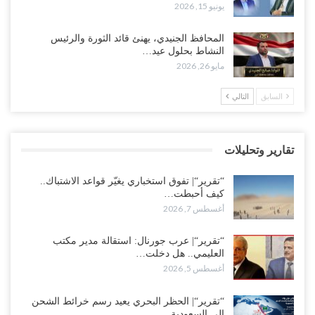
يونيو 15, 2026
العليمي يواجه اتهامات بصفقة نفط سرية مع شركة أمريكية.. وبيع 2.5
المحافظ الجنيدي، يهنئ قائد الثورة والرئيس
مليون برميل يشعل غضب حضرموت..!
النشاط بحلول عيد…
أغسطس 4, 2026
مايو 26, 2026
مدير مكتب العليمي يقدم استقالته.. والخلافات تعصف بالرئاسي وصراع
السابق
التالي
محتدم على خليفته..!
أغسطس 4, 2026
تقارير وتحليلات
“تعز“| وسط إعادة رسم النفوذ السعودي.. الإصلاح يجدد اتهامه لطارق
بالتهريب وعينه على المحافظ..!
“تقرير“| تفوق استخباري يغيّر قواعد الاشتباك..
أغسطس 4, 2026
كيف أحبطت…
أغسطس 7, 2026
“شبوة“| مع تحشيدات عسكرية تنذر بجولة جديدة مع السعودية.. الإمارات
تعيد تحشيد قواتها في أهم سواحل اليمن على البحر…
“تقرير“| عرب جورنال: استقالة مدير مكتب
العليمي.. هل دخلت…
أغسطس 4, 2026
أغسطس 5, 2026
“الضالع“| حملة اجتثاث سعودية لأذرع الزبيدي من معقله الأبرز..!
“تقرير“| الحظر البحري يعيد رسم خرائط الشحن
أغسطس 4, 2026
إلى السعودية..…