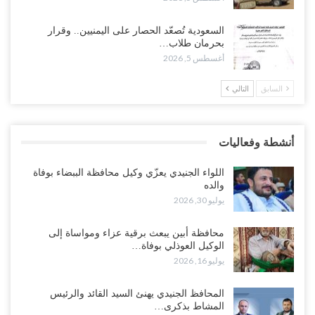
وسط معركة سعودية لإسقاط آخر معاقل الزبيدي.. القبائل تستنفر و”درع
السعودية تُصعّد الحصار على اليمنيين.. وقرار
الوطن” تبدأ الانتشار..!
بحرمان طلاب…
أغسطس 5, 2026
أغسطس 5, 2026
السابق
التالي
خلافات الرواتب تشعل مواجهة داخل معسكر التحالف… والإصلاح يصعّد
في جبهات مأرب وتعز والضالع..!
أغسطس 5, 2026
أنشطة وفعاليات
السعودية تُصعّد الحصار على اليمنيين.. وقرار بحرمان طلاب الشمال من
تعميد الشهادات يشعل غضباً واسعاً..!
اللواء الجنيدي يعزّي وكيل محافظة الببضاء بوفاة
أغسطس 5, 2026
والده
يوليو 30, 2026
العليمي يشغل خصومه بمعارك التعيينات.. وتحركات موازية للسيطرة على
ملفات المال والنفط..!
محافظة أبين يبعث برقية عزاء ومواساة إلى
الوكيل العوذلي بوفاة…
أغسطس 5, 2026
يوليو 16, 2026
“تقرير“| الحظر البحري يعيد رسم خرائط الشحن إلى السعودية.. ناقلات
المحافظ الجنيدي يهنئ السيد القائد والرئيس
النفط تلتف حول أفريقيا وسفن تعلن: “لا توجد شحنة…
المشاط بذكرى…
أغسطس 4, 2026