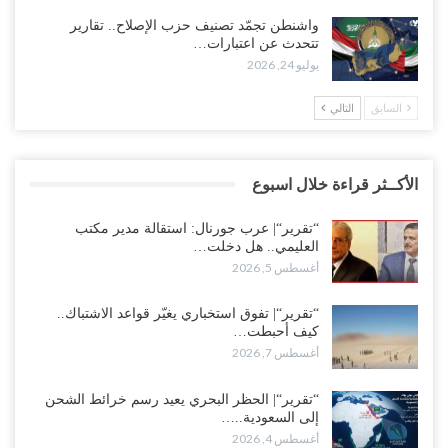
واشنطن تجمّد تصنيف حزب الإصلاح.. تقارير
تتحدث عن اعتبارات…
يوليو 24, 2026
السابق
التالي
الأكــثر قراءة خلال اسبوع
“تقرير“| عرب جورنال: استقالة مدير مكتب
العليمي.. هل دخلت…
أغسطس 5, 2026
“تقرير“| تفوق استخباري يغيّر قواعد الاشتباك..
كيف أحبطت…
أغسطس 7, 2026
“تقرير“| الحظر البحري يعيد رسم خرائط الشحن
إلى السعودية..…
أغسطس 4, 2026