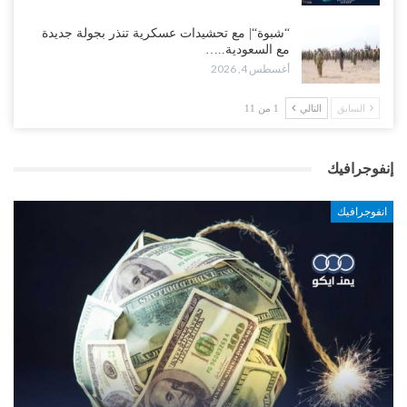
“شبوة“| مع تحشيدات عسكرية تنذر بجولة جديدة
مع السعودية..…
أغسطس 4, 2026
السابق
التالي
1 من 11
إنفوجرافيك
انفوجرافيك