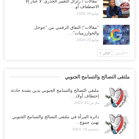
“مقالات“| زلزال التغيير الجذري: لا خيار إلا
الاصطفاف أو…
يوليو 26, 2026
“مقالات“| النفاق الرقمي بين “جوجل
والخوارزميات”:…
يوليو 22, 2026
السابق
التالي
ملتقى التصالح والتسامح الجنوبي
ملتقى التصالح والتسامح الجنوبي يدين بشدة حادثة
إختطاف أولاد…
مارس 30, 2022
دائرة المرأة في ملتقى التصالح والتسامح الجنوبي
تهنئ جموع…
ديسمبر 14, 2021