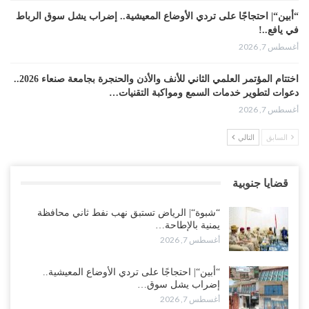
“أبين“| احتجاجًا على تردي الأوضاع المعيشية.. إضراب يشل سوق الرباط
في يافع..!
أغسطس 7, 2026
اختتام المؤتمر العلمي الثاني للأنف والأذن والحنجرة بجامعة صنعاء 2026..
دعوات لتطوير خدمات السمع ومواكبة التقنيات…
أغسطس 7, 2026
السابق
التالي
“حضرموت“| عصيان مدني واسع ورفض للتجنيد السعودي يوسّعان
المواجهة مع الرياض..!
أغسطس 6, 2026
قضايا جنوبية
العقيلي يعلن تمرّد قيادات عسكرية.. أزمة “البطاقة الذكية” تمهّد لإقالات
“شبوة“| الرياض تستبق نهب نفط ثاني محافظة
واسعة وإعادة ترتيب المشهد العسكري..!
يمنية بالإطاحة…
أغسطس 6, 2026
أغسطس 7, 2026
ضربات صنعاء تربك التحشيدات السعودية شرق اليمن.. خسائر بشرية
“أبين“| احتجاجًا على تردي الأوضاع المعيشية..
وانسحابات وفوضى تعصف بمعسكرات حضرموت ومأرب..!
إضراب يشل سوق…
أغسطس 6, 2026
أغسطس 7, 2026