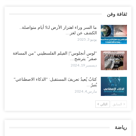
ثقافة وفن
ما السر وراء اهتزاز الأرض لـ9 أيام متواصلة..
الكشف عن لغز…
يونيو 3, 2025
“لوس أنجلوس“| الفيلم الفلسطيني “من المسافة
صفر” يترشح…
ديسمبر 19, 2024
كتابٌ يُعيدُ تعريفَ المستقبل: “الذكاء الاصطناعي“
يُنيرُ…
مارس 4, 2024
السابق
التالي
رياضة