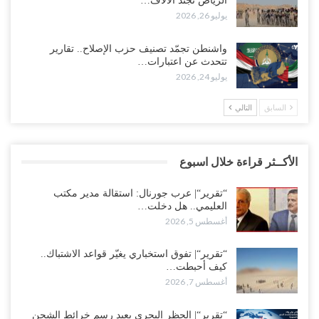
الرياض تجند الآلاف…
يوليو 26, 2026
واشنطن تجمّد تصنيف حزب الإصلاح.. تقارير
تتحدث عن اعتبارات…
يوليو 24, 2026
السابق
التالي
الأكــثر قراءة خلال اسبوع
“تقرير“| عرب جورنال: استقالة مدير مكتب
العليمي.. هل دخلت…
أغسطس 5, 2026
“تقرير“| تفوق استخباري يغيّر قواعد الاشتباك..
كيف أحبطت…
أغسطس 7, 2026
“تقرير“| الحظر البحري يعيد رسم خرائط الشحن