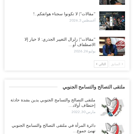
“مقالات“| لا تكونوا سجناء هواتفكم..!
أغسطس 3, 2026
“مقالات“| زلزال التغيير الجذري: لا خيار إلا
الاصطفاف أو…
يوليو 26, 2026
السابق
التالي
ملتقى التصالح والتسامح الجنوبي
ملتقى التصالح والتسامح الجنوبي يدين بشدة حادثة
إختطاف أولاد…
مارس 30, 2022
دائرة المرأة في ملتقى التصالح والتسامح الجنوبي
تهنئ جموع…