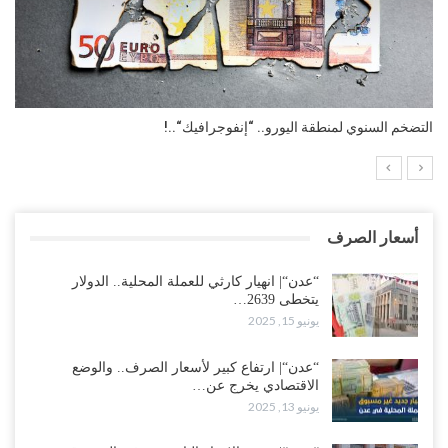
التضخم السنوي لمنطقة اليورو.. “إنفوجرافيك“..!
أسعار الصرف
“عدن“| انهيار كارثي للعملة المحلية.. الدولار
يتخطى 2639…
يونيو 15, 2025
“عدن“| ارتفاع كبير لأسعار الصرف.. والوضع
الاقتصادي يخرج عن…
يونيو 13, 2025