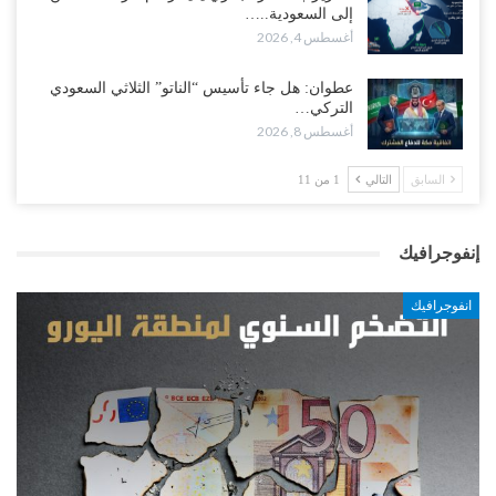
إلى السعودية..…
أغسطس 4, 2026
عطوان: هل جاء تأسيس “الناتو” الثلاثي السعودي
التركي…
أغسطس 8, 2026
السابق
التالي
1 من 11
إنفوجرافيك
انفوجرافيك