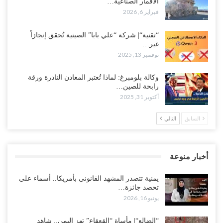
الأقمار الصناعية…
فبراير 6, 2026
“تقنية“| شركة “علي بابا” الصينية تُحقق إنجازاً
غير…
نوفمبر 13, 2025
وكالة بلومبرغ: لماذا تُعتبر المعادن النادرة ورقة
رابحة للصين…
أكتوبر 31, 2025
السابق
التالي
أخبار منوعة
يمنية تتصدر المشهد القانوني بأمريكا.. أسماء علي
تحصد جائزة…
يونيو 16, 2026
“الضالع“| مأساة “القعقاع” تهز اليمن.. شاهد