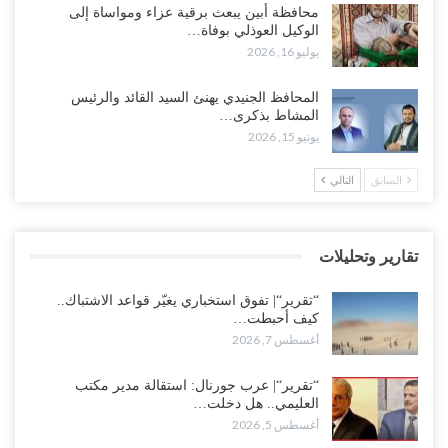
محافظة أبين يبعث برقية عزاء ومواساة إلى
للسعودية بشأن النفط..!
الوكيل العوذلي بوفاة…
أغسطس 6, 2026
يوليو 16, 2026
“تقرير“| عرب جورنال: استقالة مدير مكتب العليمي.. هل دخلت سلطة
المحافظ الجنيدي يهنئ السيد القائد والرئيس
الرئاسي مرحلة التفكك المؤسسي..!
المشاط بذكرى…
أغسطس 5, 2026
يونيو 15, 2026
حضرموت على حافة الانفجار.. اشتباكات قبلية مع فصائل سعودية
السابق
التالي
وتعزيزات عسكرية لحماية ترتيبات تصدير النفط..!
أغسطس 5, 2026
تقارير وتحليلات
وسط معركة سعودية لإسقاط آخر معاقل الزبيدي.. القبائل تستنفر و”درع
الوطن” تبدأ الانتشار..!
“تقرير“| تفوق استخباري يغيّر قواعد الاشتباك..
أغسطس 5, 2026
كيف أحبطت…
أغسطس 7, 2026
خلافات الرواتب تشعل مواجهة داخل معسكر التحالف… والإصلاح يصعّد
في جبهات مأرب وتعز والضالع..!
“تقرير“| عرب جورنال: استقالة مدير مكتب
العليمي.. هل دخلت…
أغسطس 5, 2026
أغسطس 5, 2026