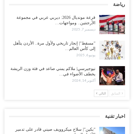
رياضة
قرعة مونديال 2026: ديربي عربي في مجموعة
الأرجنتين.. ومواجهات…
ديسمبر 7, 2025
“مسقط“| إنجاز تاريخي ولأول مرة.. الأردن يتأهل
إلى كأس العالم…
يونيو 6, 2025
نيوجيرسي| ملاكم يمني صاعد في فئة وزن الريشة
يخطف الأضواء في…
أكتوبر 14, 2024
السابق
التالي
اخبار تقنية
“بكين“| سلاح ميكروويف صيني قادر على تدمير