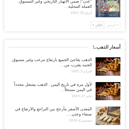
“عدن“| ضمن الانهيار التاريخي وغير المسبوق..
العملة المحلية…
أبريل 30, 2025
السابق
التالي
أسعار الذهب..!
الذهب يفاجئ الجميع بارتفاع مرعب وغير مسبوق..
الجنيه يقترب من…
فبراير 3, 2025
لأول مرة في تاريخ اليمن.. الذهب يشتعل مجدداً
في اليمن مسجلاً…
يناير 27, 2025
المعدن الأصفر يتأرجح بين التراجع والارتفاع في
صنعاء وعدن..…
ديسمبر 6, 2024