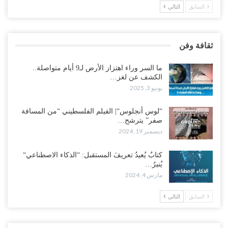
السابق
التالي
ثقافة وفن
ما السر وراء اهتزاز الأرض لـ9 أيام متواصلة..
الكشف عن لغز…
يونيو 3, 2025
“لوس أنجلوس“| الفيلم الفلسطيني “من المسافة
صفر” يترشح…
ديسمبر 19, 2024
كتابٌ يُعيدُ تعريفَ المستقبل: “الذكاء الاصطناعي“
يُنيرُ…
مارس 4, 2024
السابق
التالي