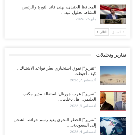
العليمي يواجه اتهامات بصفقة نفط سرية مع شركة أمريكية.. وبيع 2.5
المحافظ الجنيدي، يهنئ قائد الثورة والرئيس
مليون برميل يشعل غضب حضرموت..!
النشاط بحلول عيد…
أغسطس 4, 2026
مايو 26, 2026
مدير مكتب العليمي يقدم استقالته.. والخلافات تعصف بالرئاسي وصراع
السابق
التالي
محتدم على خليفته..!
أغسطس 4, 2026
تقارير وتحليلات
“تعز“| وسط إعادة رسم النفوذ السعودي.. الإصلاح يجدد اتهامه لطارق
بالتهريب وعينه على المحافظ..!
“تقرير“| تفوق استخباري يغيّر قواعد الاشتباك..
أغسطس 4, 2026
كيف أحبطت…
أغسطس 7, 2026
“شبوة“| مع تحشيدات عسكرية تنذر بجولة جديدة مع السعودية.. الإمارات
تعيد تحشيد قواتها في أهم سواحل اليمن على البحر…
“تقرير“| عرب جورنال: استقالة مدير مكتب
العليمي.. هل دخلت…
أغسطس 4, 2026
أغسطس 5, 2026
“الضالع“| حملة اجتثاث سعودية لأذرع الزبيدي من معقله الأبرز..!
“تقرير“| الحظر البحري يعيد رسم خرائط الشحن
أغسطس 4, 2026
إلى السعودية..…
أغسطس 4, 2026