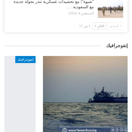
“شبوة“| مع تحشيدات عسكرية تنذر بجولة جديدة
مع السعودية..…
أغسطس 4, 2026
السابق
التالي
1 من 11
إنفوجرافيك
انفوجرافيك