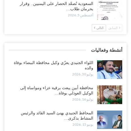
وسط معركة سعودية لإسقاط آخر معاقل الزبيدي.. القبائل تستنفر و”درع
السعودية تُصعّد الحصار على اليمنيين.. وقرار
الوطن” تبدأ الانتشار..!
بحرمان طلاب…
أغسطس 5, 2026
أغسطس 5, 2026
السابق
التالي
خلافات الرواتب تشعل مواجهة داخل معسكر التحالف… والإصلاح يصعّد
في جبهات مأرب وتعز والضالع..!
أغسطس 5, 2026
أنشطة وفعاليات
السعودية تُصعّد الحصار على اليمنيين.. وقرار بحرمان طلاب الشمال من
تعميد الشهادات يشعل غضباً واسعاً..!
اللواء الجنيدي يعزّي وكيل محافظة الببضاء بوفاة
أغسطس 5, 2026
والده
يوليو 30, 2026
العليمي يشغل خصومه بمعارك التعيينات.. وتحركات موازية للسيطرة على
ملفات المال والنفط..!
محافظة أبين يبعث برقية عزاء ومواساة إلى
الوكيل العوذلي بوفاة…
أغسطس 5, 2026
يوليو 16, 2026
“تقرير“| الحظر البحري يعيد رسم خرائط الشحن إلى السعودية.. ناقلات
المحافظ الجنيدي يهنئ السيد القائد والرئيس
النفط تلتف حول أفريقيا وسفن تعلن: “لا توجد شحنة…
المشاط بذكرى…
أغسطس 4, 2026
يونيو 15, 2026