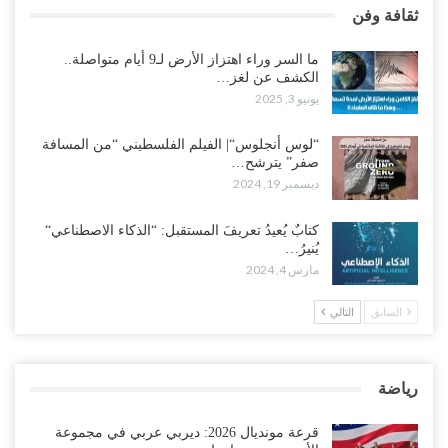
ثقافة وفن
ما السر وراء اهتزاز الأرض لـ9 أيام متواصلة..
الكشف عن لغز…
يونيو 3, 2025
“لوس أنجلوس“| الفيلم الفلسطيني “من المسافة
صفر” يترشح…
ديسمبر 19, 2024
كتابٌ يُعيدُ تعريفَ المستقبل: “الذكاء الاصطناعي“
يُنيرُ…
مارس 4, 2024
السابق
التالي
رياضة
قرعة مونديال 2026: ديربي عربي في مجموعة