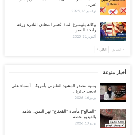
غير…
نوفمبر 13, 2025
وكالة بلومبرغ: لماذا تُعتبر المعادن النادرة ورقة
رابحة للصين…
أكتوبر 31, 2025
السابق
التالي
أخبار منوعة
يمنية تتصدر المشهد القانوني بأمريكا.. أسماء علي
تحصد جائزة…
يونيو 16, 2026
“الضالع“| مأساة “القعقاع” تهز اليمن.. شاهد
بالفيديو لحظة…
يونيو 13, 2026