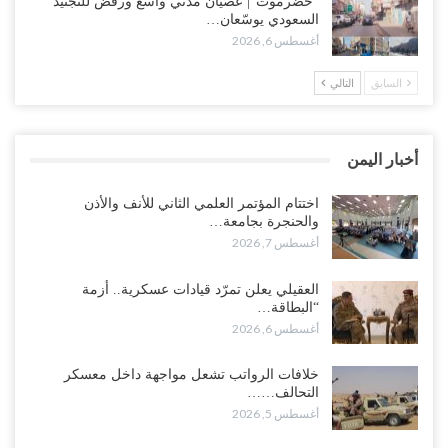
“حضرموت“| عصيان مدني واسع ورفض للتجنيد
بتعقيد المشهد في المهرة..!
السعودي يوسّعان…
أغسطس 6, 2026
أغسطس 6, 2026
السابق
التالي
“حضرموت“| في تصعيد غير مسبوق.. انتشار فصيل “مكافحة الإرهاب”
في أحياء المكلا بالتزامن مع العصيان المدني..!
أغسطس 6, 2026
أخبار اليمن
“حضرموت“| الانتقالي يرفع التصعيد بالعصيان المدني.. ورسالة تحدٍ
للسعودية بشأن النفط..!
اختتام المؤتمر العلمي الثاني للأنف والأذن
والحنجرة بجامعة…
أغسطس 6, 2026
أغسطس 7, 2026
“تقرير“| عرب جورنال: استقالة مدير مكتب العليمي.. هل دخلت سلطة
العقيلي يعلن تمرّد قيادات عسكرية.. أزمة
الرئاسي مرحلة التفكك المؤسسي..!
“البطاقة…
أغسطس 5, 2026
أغسطس 6, 2026
حضرموت على حافة الانفجار.. اشتباكات قبلية مع فصائل سعودية
خلافات الرواتب تشعل مواجهة داخل معسكر
وتعزيزات عسكرية لحماية ترتيبات تصدير النفط..!
التحالف……
أغسطس 5, 2026
أغسطس 5, 2026