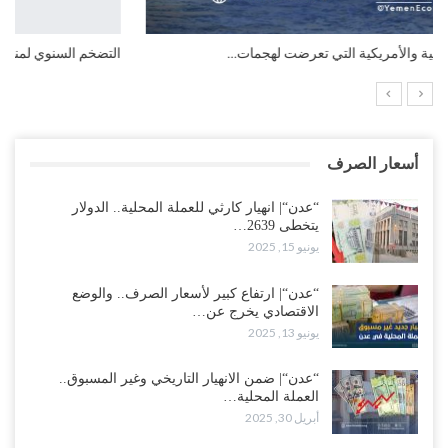
التضخم السنوي لمنطقة اليورو.. “إنفوجرافيك“..!
أسعار الصرف
“عدن“| انهيار كارثي للعملة المحلية.. الدولار
يتخطى 2639…
يونيو 15, 2025
“عدن“| ارتفاع كبير لأسعار الصرف.. والوضع
الاقتصادي يخرج عن…
يونيو 13, 2025
“عدن“| ضمن الانهيار التاريخي وغير المسبوق..
العملة المحلية…
أبريل 30, 2025