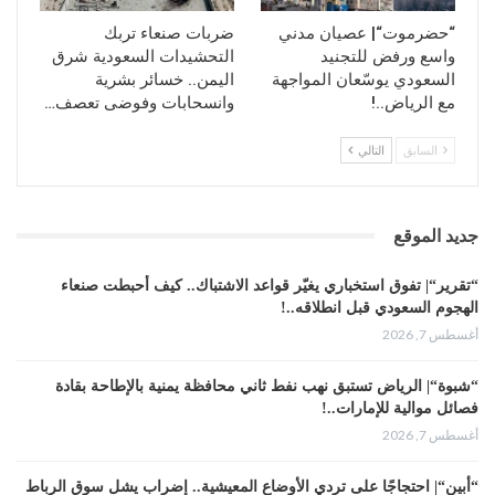
“حضرموت“| عصيان مدني
ضربات صنعاء تربك
واسع ورفض للتجنيد
التحشيدات السعودية شرق
السعودي يوسّعان المواجهة
اليمن.. خسائر بشرية
مع الرياض..!
وانسحابات وفوضى تعصف…
السابق
التالي
جديد الموقع
“تقرير“| تفوق استخباري يغيّر قواعد الاشتباك.. كيف أحبطت صنعاء
الهجوم السعودي قبل انطلاقه..!
أغسطس 7, 2026
“شبوة“| الرياض تستبق نهب نفط ثاني محافظة يمنية بالإطاحة بقادة
فصائل موالية للإمارات..!
أغسطس 7, 2026
“أبين“| احتجاجًا على تردي الأوضاع المعيشية.. إضراب يشل سوق الرباط