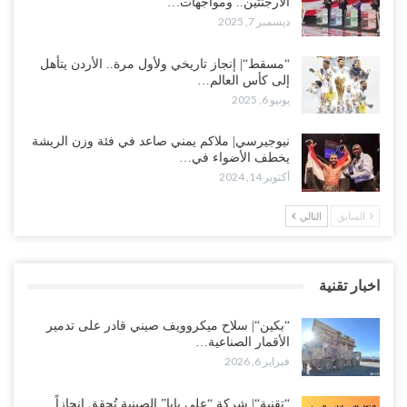
الأرجنتين.. ومواجهات…
ديسمبر 7, 2025
“مسقط“| إنجاز تاريخي ولأول مرة.. الأردن يتأهل
إلى كأس العالم…
يونيو 6, 2025
نيوجيرسي| ملاكم يمني صاعد في فئة وزن الريشة
يخطف الأضواء في…
أكتوبر 14, 2024
السابق
التالي
اخبار تقنية
“بكين“| سلاح ميكروويف صيني قادر على تدمير
الأقمار الصناعية…
فبراير 6, 2026
“تقنية“| شركة “علي بابا” الصينية تُحقق إنجازاً