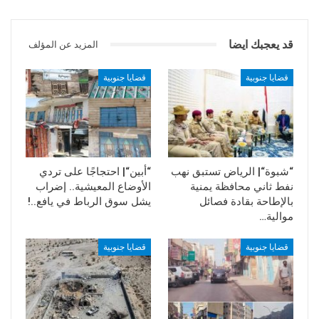
قد يعجبك ايضا
المزيد عن المؤلف
قضايا جنوبية
قضايا جنوبية
“شبوة“| الرياض تستبق نهب
“أبين“| احتجاجًا على تردي
نفط ثاني محافظة يمنية
الأوضاع المعيشية.. إضراب
بالإطاحة بقادة فصائل
يشل سوق الرباط في يافع..!
موالية…
قضايا جنوبية
قضايا جنوبية