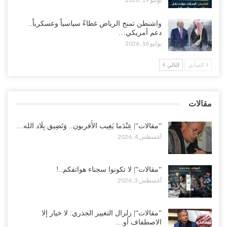
مع تصاعد الخلافات داخل “الرئاسي”.. أعضاء المجلس ينقلبون على
العليمي ويلغون قراراته ويضغطون لإقالة مدير…
واشنطن تمنح الرياض غطاءً سياسياً وعسكرياً..
أغسطس 3, 2026
دعم أمريكي…
يوليو 16, 2026
العطش وغياب الغاز يفاقمان مأساة الأهالي بعدن.. مدينة تغرق في دوامة
الانهيار الخدمي..!
السابق
التالي
أغسطس 3, 2026
“مقالات“| لا تكونوا سجناء هواتفكم..!
مقالات
أغسطس 3, 2026
“مقالات“| عِنْدَما يَغِيب الأَقربون.. وَتَضِيق بِلَاد الله…
أغسطس 4, 2026
“مقالات“| لا تكونوا سجناء هواتفكم..!
أغسطس 3, 2026
“مقالات“| زلزال التغيير الجذري: لا خيار إلا
الاصطفاف أو…