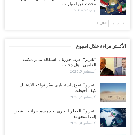
تتحدث عن اعتبارات…
يوليو 24, 2026
السابق
التالي
الأكــثر قراءة خلال اسبوع
“تقرير“| عرب جورنال: استقالة مدير مكتب
العليمي.. هل دخلت…
أغسطس 5, 2026
“تقرير“| تفوق استخباري يغيّر قواعد الاشتباك..
كيف أحبطت…
أغسطس 7, 2026
“تقرير“| الحظر البحري يعيد رسم خرائط الشحن
إلى السعودية..…
أغسطس 4, 2026