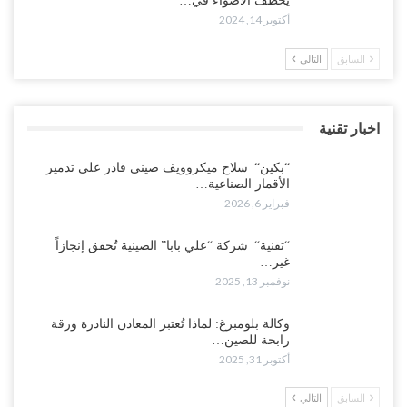
يخطف الأضواء في…
أكتوبر 14, 2024
السابق
التالي
اخبار تقنية
“بكين“| سلاح ميكروويف صيني قادر على تدمير
الأقمار الصناعية…
فبراير 6, 2026
“تقنية“| شركة “علي بابا” الصينية تُحقق إنجازاً
غير…
نوفمبر 13, 2025
وكالة بلومبرغ: لماذا تُعتبر المعادن النادرة ورقة
رابحة للصين…
أكتوبر 31, 2025
السابق
التالي