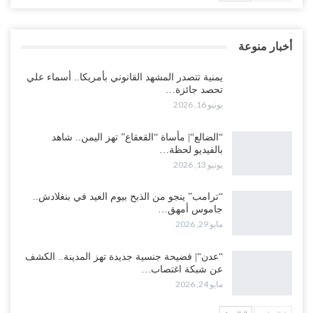
أخبار منوعة
يمنية تتصدر المشهد القانوني بأمريكا.. أسماء علي
تحصد جائزة…
يونيو 16, 2026
“الضالع“| مأساة “القعقاع” تهز اليمن.. شاهد
بالفيديو لحظة…
يونيو 13, 2026
“ترامب” ينجو من الذبح بيوم العيد في بنغلادش..
جاموس أمهق…
مايو 29, 2026
“عدن“| فضيحة جنسية جديدة تهز المدينة.. الكشف
عن شبكة اغتصاب…
مايو 24, 2026