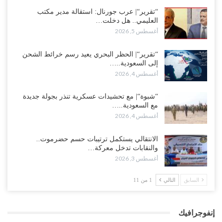
“تقرير“| عرب جورنال: استقالة مدير مكتب
العليمي.. هل دخلت…
أغسطس 5, 2026
“تقرير“| الحظر البحري يعيد رسم خرائط الشحن
إلى السعودية..…
أغسطس 4, 2026
“شبوة“| مع تحشيدات عسكرية تنذر بجولة جديدة
مع السعودية..…
أغسطس 4, 2026
الانتقالي يستكمل ترتيبات حسم حضرموت..
والنقابات تدخل معركة…
أغسطس 3, 2026
السابق
التالي
1 من 11
إنفوجرافيك