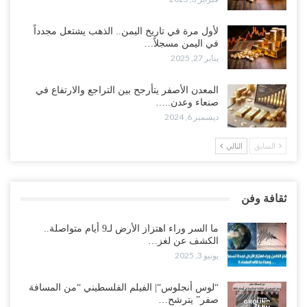
لأول مرة في تاريخ اليمن.. الذهب يشتعل مجدداً
في اليمن مسجلاً…
يناير 27, 2025
المعدن الأصفر يتأرجح بين التراجع والارتفاع في
صنعاء وعدن..…
ديسمبر 6, 2024
السابق
التالي
ثقافة وفن
ما السر وراء اهتزاز الأرض لـ9 أيام متواصلة..
الكشف عن لغز…
يونيو 3, 2025
“لوس أنجلوس“| الفيلم الفلسطيني “من المسافة
صفر” يترشح…