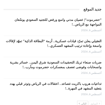
جديد الموقع
“حضرموت“| عصيان مدني واسع ورفض للتجنيد السعودي يوسّعان
المواجهة مع الرياض..!
أغسطس 6, 2026
العقيلي يعلن تمرّد قيادات عسكرية.. أزمة “البطاقة الذكية” تمهّد لإقالات
واسعة وإعادة ترتيب المشهد العسكري..!
أغسطس 6, 2026
ضربات صنعاء تربك التحشيدات السعودية شرق اليمن.. خسائر بشرية
وانسحابات وفوضى تعصف بمعسكرات حضرموت ومأرب..!
أغسطس 6, 2026
تداعيات هروب باكريت تتصاعد.. اعتقالات في الرياض وتوتر قبلي يهدد
بتعقيد المشهد في المهرة..!
أغسطس 6, 2026
السابق
التالي