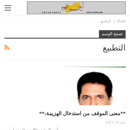
Home
التطبيع
تصفح الوسم
التطبيع
**معنى الموقف من استدخال الهزيمة:**
يناير 14, 2021
أبين اليوم - مقالات بقلم / د أنيس