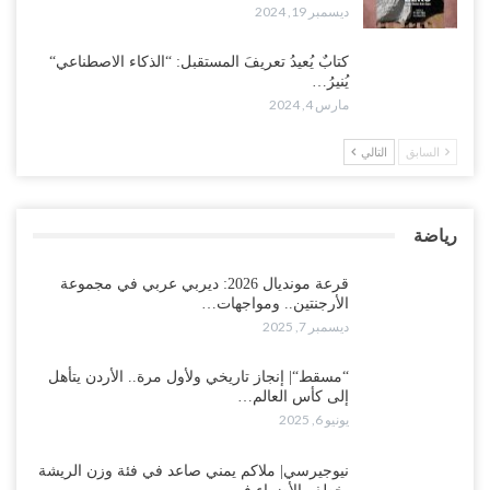
ديسمبر 19, 2024
كتابٌ يُعيدُ تعريفَ المستقبل: “الذكاء الاصطناعي“
يُنيرُ…
مارس 4, 2024
السابق
التالي
رياضة
قرعة مونديال 2026: ديربي عربي في مجموعة
الأرجنتين.. ومواجهات…
ديسمبر 7, 2025
“مسقط“| إنجاز تاريخي ولأول مرة.. الأردن يتأهل
إلى كأس العالم…
يونيو 6, 2025
نيوجيرسي| ملاكم يمني صاعد في فئة وزن الريشة