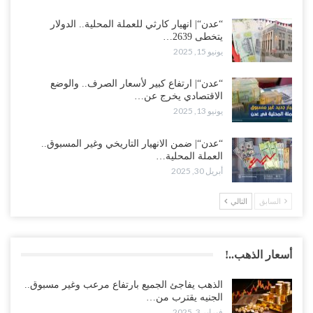
“عدن“| انهيار كارثي للعملة المحلية.. الدولار
يتخطى 2639…
يونيو 15, 2025
“عدن“| ارتفاع كبير لأسعار الصرف.. والوضع
الاقتصادي يخرج عن…
يونيو 13, 2025
“عدن“| ضمن الانهيار التاريخي وغير المسبوق..
العملة المحلية…
أبريل 30, 2025
السابق
التالي
أسعار الذهب..!
الذهب يفاجئ الجميع بارتفاع مرعب وغير مسبوق..
الجنيه يقترب من…
فبراير 3, 2025