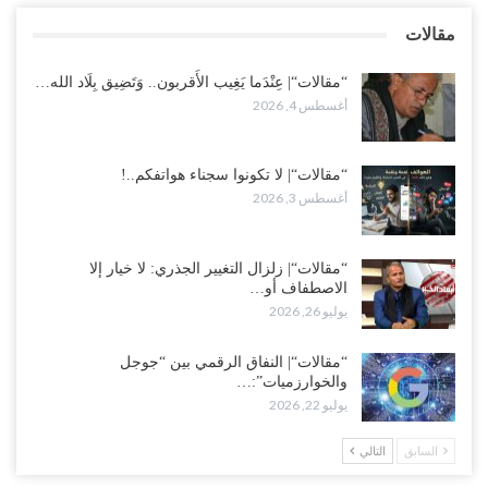
بالعبر.. هل بدأت الرياض إعادة هيكلة فصائلها بعد…
مقالات
أغسطس 2, 2026
“مقالات“| عِنْدَما يَغِيب الأَقربون.. وَتَضِيق بِلَاد الله…
أغسطس 4, 2026
“مقالات“| لا تكونوا سجناء هواتفكم..!
أغسطس 3, 2026
“مقالات“| زلزال التغيير الجذري: لا خيار إلا
الاصطفاف أو…
يوليو 26, 2026
“مقالات“| النفاق الرقمي بين “جوجل
والخوارزميات”:…
يوليو 22, 2026
السابق
التالي