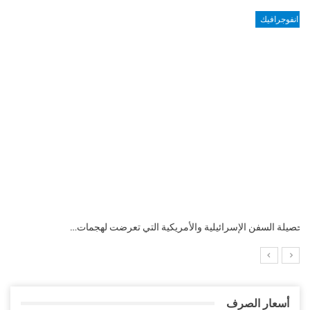
انفوجرافيك
التضخم السنوي لمنطقة اليورو.. “إنفوجرافيك“..!
أسعار الصرف