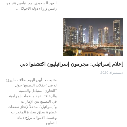
العهد السعودي، مع بنيامين نِتنياهو،
رئيس وزراء دولة الاحتِلال…
إعلام إسرائيلي: مجرمون إسرائيليون اكتشفوا دبي
ديسمبر 6, 2020
متابعات - أبين اليوم بخلاف ما يروّج
له في "حفلات التطبيع" حول
"التعاون المتبادل والتنمية
والرخاء"... تجد منظمات إجرامية
في التطبيع بين الإمارات
و"إسرائيل"، مدخلاً لإنجاز صفقات
خطيرة تتعلق بتجارة المخدرات
وغسيل الأموال. يروّج دعاة
التطبيع…