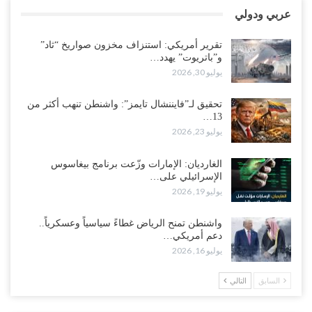
العطش وغياب الغاز يفاقمان مأساة الأهالي بعدن.. مدينة تغرق في دوامة
عربي ودولي
الانهيار الخدمي..!
أغسطس 3, 2026
تقرير أمريكي: استنزاف مخزون صواريخ “ثاد”
و”باتريوت” يهدد…
“مقالات“| لا تكونوا سجناء هواتفكم..!
يوليو 30, 2026
أغسطس 3, 2026
تحقيق لـ”فايننشال تايمز”: واشنطن تنهب أكثر من
13…
“حضرموت“| بعد اقتحام منزل شيخ بارز.. قبائل الصحراء اليمنية تبدأ
يوليو 23, 2026
احتشاداً على الحدود السعودية..!
أغسطس 2, 2026
الغارديان: الإمارات وزّعت برنامج بيغاسوس
الإسرائيلي على…
وسط غضبٍ جنوباً.. دعوات لإغلاق مطرح فدغم مع تحوله من معسكر
يوليو 19, 2026
للتجنيد إلى ساحة لتصفية قادة التحالف..!
أغسطس 2, 2026
واشنطن تمنح الرياض غطاءً سياسياً وعسكرياً..
دعم أمريكي…
“تعز“| مع اقتراب إعادة الهيكلة السعودية.. سباق بين طارق والإصلاح
يوليو 16, 2026
لإشعال حرب..!
أغسطس 2, 2026
السابق
التالي
“حضرموت“| تغييرات سعودية بصفوف قيادة “درع الوطن” المتمركز