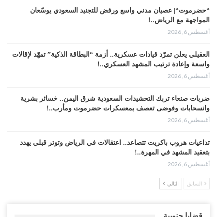
” أو ” الجنوبية ” .
“حضرموت“| عصيان مدني واسع ورفض للتجنيد السعودي يوسّعان
المواجهة مع الرياض..!
ب- ثم نصحوا ” بالعين الحمراء ” تبديل جواز
أغسطس 6, 2026
الجنوبي الذي يحمل جوازا شماليا.
العقيلي يعلن تمرّد قيادات عسكرية.. أزمة “البطاقة الذكية” تمهّد لإقالات
ج- في موسم الحج هذا اعادوا حامل الجواز
واسعة وإعادة ترتيب المشهد العسكري..!
الشمالي اذا شموا من لهجته انه من سكان
أغسطس 6, 2026
الجنوب.
ضربات صنعاء تربك التحشيدات السعودية شرق اليمن.. خسائر بشرية
د- اعادوا ابناء شبوة ومأرب الذين يحملون جوازات
وانسحابات وفوضى تعصف بمعسكرات حضرموت ومأرب..!
يمنية الى مناطقهم ولا يقبلون إلا بالتابعية
أغسطس 6, 2026
السعودية باعتبار ان هذه مناطقهم وقيد
التحرير!!؟
تداعيات هروب باكريت تتصاعد.. اعتقالات في الرياض وتوتر قبلي يهدد
بتعقيد المشهد في المهرة..!
وقبل هذا مر احتلال مناطق في حضرموت.. تحت
أغسطس 6, 2026
بيان صغير كعين النملة.
السابق
التالي
“حضرموت“| في تصعيد غير مسبوق.. انتشار فصيل “مكافحة الإرهاب”
في أحياء المكلا بالتزامن مع العصيان المدني..!
هذه هي الوقائع التي لا يمكن نكرانها والتي لم
أغسطس 6, 2026
تهز حكامنا المشغولين بالاعتذار عن الذي حصل
قضايا جنوبية