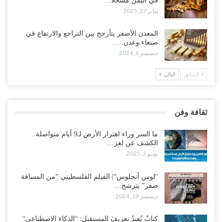
في اليمن مسجلاً…
يناير 27, 2025
المعدن الأصفر يتأرجح بين التراجع والارتفاع في
صنعاء وعدن..…
ديسمبر 6, 2024
السابق
التالي
ثقافة وفن
ما السر وراء اهتزاز الأرض لـ9 أيام متواصلة..
الكشف عن لغز…
يونيو 3, 2025
“لوس أنجلوس“| الفيلم الفلسطيني “من المسافة
صفر” يترشح…
ديسمبر 19, 2024
كتابٌ يُعيدُ تعريفَ المستقبل: “الذكاء الاصطناعي“