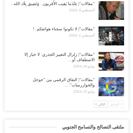
“مقالات“| عِنْدَما يَغِيب الأَقربون.. وَتَضِيق بِلَاد الله…
أغسطس 4, 2026
“مقالات“| لا تكونوا سجناء هواتفكم..!
أغسطس 3, 2026
“مقالات“| زلزال التغيير الجذري: لا خيار إلا
الاصطفاف أو…
يوليو 26, 2026
“مقالات“| النفاق الرقمي بين “جوجل
والخوارزميات”:…
يوليو 22, 2026
السابق
التالي
ملتقى التصالح والتسامح الجنوبي