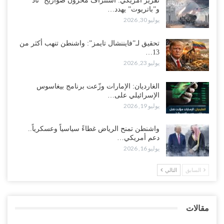
تقرير أمريكي: استنزاف مخزون صواريخ “ثاد”
و”باتريوت” يهدد…
“مقالات“| لا تكونوا سجناء هواتفكم..!
يوليو 30, 2026
أغسطس 3, 2026
تحقيق لـ”فايننشال تايمز”: واشنطن تنهب أكثر من
13…
“حضرموت“| بعد اقتحام منزل شيخ بارز.. قبائل الصحراء اليمنية تبدأ
يوليو 23, 2026
احتشاداً على الحدود السعودية..!
أغسطس 2, 2026
الغارديان: الإمارات وزّعت برنامج بيغاسوس
الإسرائيلي على…
وسط غضبٍ جنوباً.. دعوات لإغلاق مطرح فدغم مع تحوله من معسكر
يوليو 19, 2026
للتجنيد إلى ساحة لتصفية قادة التحالف..!
أغسطس 2, 2026
واشنطن تمنح الرياض غطاءً سياسياً وعسكرياً..
دعم أمريكي…
“تعز“| مع اقتراب إعادة الهيكلة السعودية.. سباق بين طارق والإصلاح
يوليو 16, 2026
لإشعال حرب..!
أغسطس 2, 2026
السابق
التالي
“حضرموت“| تغييرات سعودية بصفوف قيادة “درع الوطن” المتمركز
بالعبر.. هل بدأت الرياض إعادة هيكلة فصائلها بعد…
مقالات
أغسطس 2, 2026