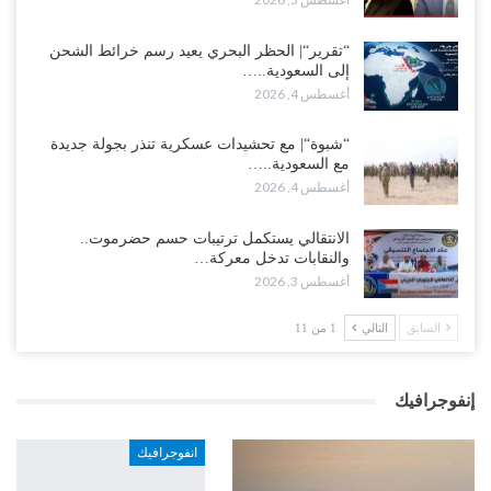
“تقرير“| الحظر البحري يعيد رسم خرائط الشحن
إلى السعودية..…
أغسطس 4, 2026
“شبوة“| مع تحشيدات عسكرية تنذر بجولة جديدة
مع السعودية..…
أغسطس 4, 2026
الانتقالي يستكمل ترتيبات حسم حضرموت..
والنقابات تدخل معركة…
أغسطس 3, 2026
السابق
التالي
1 من 11
إنفوجرافيك
انفوجرافيك