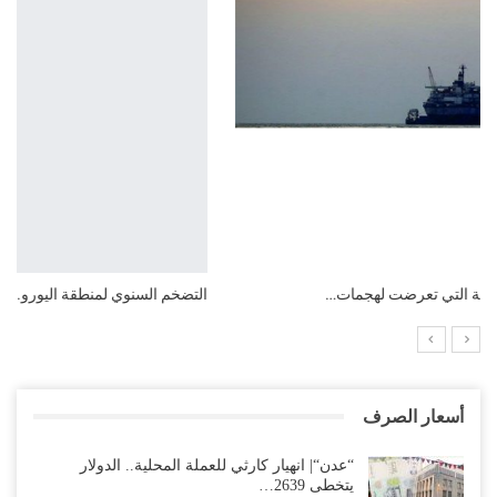
التضخم السنوي لمنطقة اليورو.. “إنفوجرافيك“..!
أسعار الصرف
“عدن“| انهيار كارثي للعملة المحلية.. الدولار
يتخطى 2639…