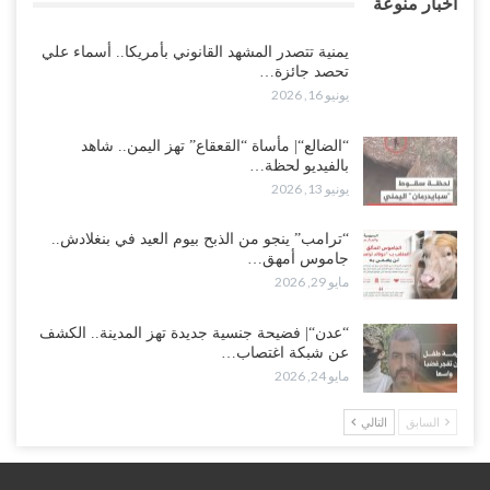
أخبار منوعة
يمنية تتصدر المشهد القانوني بأمريكا.. أسماء علي
تحصد جائزة…
يونيو 16, 2026
“الضالع“| مأساة “القعقاع” تهز اليمن.. شاهد
بالفيديو لحظة…
يونيو 13, 2026
“ترامب” ينجو من الذبح بيوم العيد في بنغلادش..
جاموس أمهق…
مايو 29, 2026
“عدن“| فضيحة جنسية جديدة تهز المدينة.. الكشف
عن شبكة اغتصاب…
مايو 24, 2026
السابق
التالي