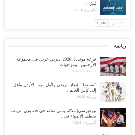
يُنيرُ…
مارس 4, 2024
السابق
التالي
رياضة
قرعة مونديال 2026: ديربي عربي في مجموعة
الأرجنتين.. ومواجهات…
ديسمبر 7, 2025
“مسقط“| إنجاز تاريخي ولأول مرة.. الأردن يتأهل
إلى كأس العالم…
يونيو 6, 2025
نيوجيرسي| ملاكم يمني صاعد في فئة وزن الريشة
يخطف الأضواء في…
أكتوبر 14, 2024