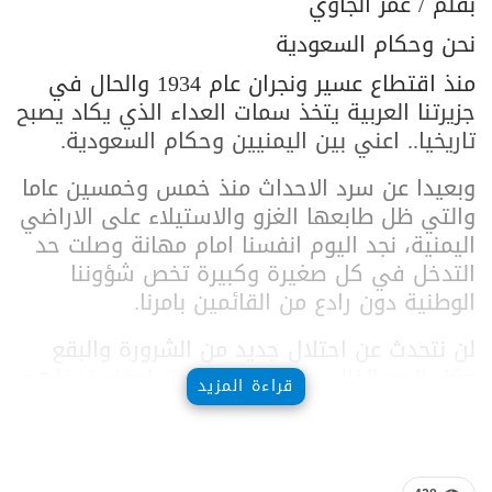
بقلم / عمر الجاوي
نحن وحكام السعودية
منذ اقتطاع عسير ونجران عام 1934 والحال في
جزيرتنا العربية يتخذ سمات العداء الذي يكاد يصبح
تاريخيا.. اعني بين اليمنيين وحكام السعودية.
وبعيدا عن سرد الاحداث منذ خمس وخمسين عاما
والتي ظل طابعها الغزو والاستيلاء على الاراضي
اليمنية، نجد اليوم انفسنا امام مهانة وصلت حد
التدخل في كل صغيرة وكبيرة تخص شؤوننا
الوطنية دون رادع من القائمين بامرنا.
لن نتحدث عن احتلال جديد من الشرورة والبقع
وكل الربع الخالي.. ولا نريد ان نجتر احقاد تدخلهم
قراءة المزيد
الاحمق للقضاء على ثورة 26 سبتمبر ومحاولتهم
فصل حضرموت عن اراضي الوطن اليمني
ودعمهم لكل انواع التخريب منذ سبع وعشرين
عاما.. فالامر من جانبنا احتاج الى المزيد من الصبر