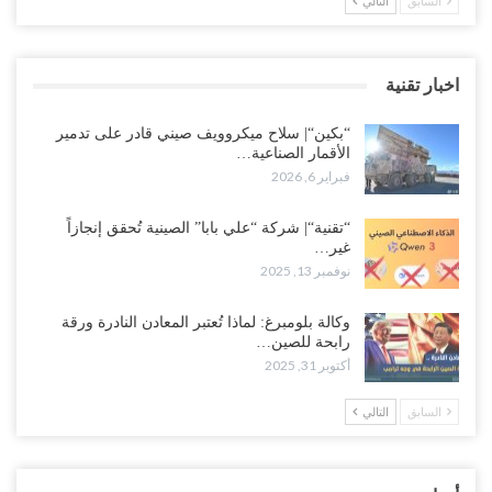
السابق
التالي
اخبار تقنية
“بكين“| سلاح ميكروويف صيني قادر على تدمير
الأقمار الصناعية…
فبراير 6, 2026
“تقنية“| شركة “علي بابا” الصينية تُحقق إنجازاً
غير…
نوفمبر 13, 2025
وكالة بلومبرغ: لماذا تُعتبر المعادن النادرة ورقة
رابحة للصين…
أكتوبر 31, 2025
السابق
التالي