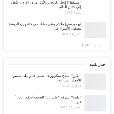
“مسقط“| إنجاز تاريخي ولأول مرة.. الأردن يتأهل
إلى كأس العالم…
يونيو 6, 2025
نيوجيرسي| ملاكم يمني صاعد في فئة وزن الريشة
يخطف الأضواء في…
أكتوبر 14, 2024
السابق
التالي
اخبار تقنية
“بكين“| سلاح ميكروويف صيني قادر على تدمير
الأقمار الصناعية…
فبراير 6, 2026
“تقنية“| شركة “علي بابا” الصينية تُحقق إنجازاً
غير…
نوفمبر 13, 2025