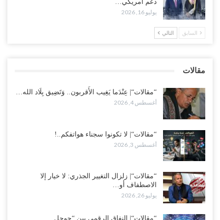
دعم أمريكي…
عقب محاولة انسحابه من مطارح الريان.. المخابرات السعودية تصفي أبرز
يوليو 16, 2026
مساعدي الحجوري..!
أغسطس 1, 2026
السابق
التالي
“تعز“| بعد أيام من الاستعراضات.. الإصلاح يتوغل في معاقل طارق صالح..
هل بدأت معركة كسر النفوذ في الساحل الغربي..!
مقالات
أغسطس 1, 2026
“مقالات“| عِنْدَما يَغِيب الأَقربون.. وَتَضِيق بِلَاد الله…
أغسطس 4, 2026
“مقالات“| لا تكونوا سجناء هواتفكم..!
أغسطس 3, 2026
“مقالات“| زلزال التغيير الجذري: لا خيار إلا
الاصطفاف أو…
يوليو 26, 2026
“مقالات“| النفاق الرقمي بين “جوجل