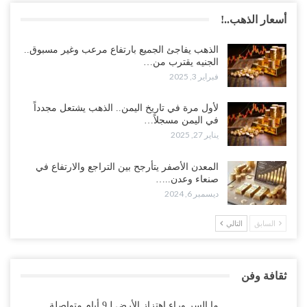
أسعار الذهب..!
الذهب يفاجئ الجميع بارتفاع مرعب وغير مسبوق..
الجنيه يقترب من…
فبراير 3, 2025
لأول مرة في تاريخ اليمن.. الذهب يشتعل مجدداً
في اليمن مسجلاً…
يناير 27, 2025
المعدن الأصفر يتأرجح بين التراجع والارتفاع في
صنعاء وعدن..…
ديسمبر 6, 2024
السابق
التالي
ثقافة وفن
ما السر وراء اهتزاز الأرض لـ9 أيام متواصلة..