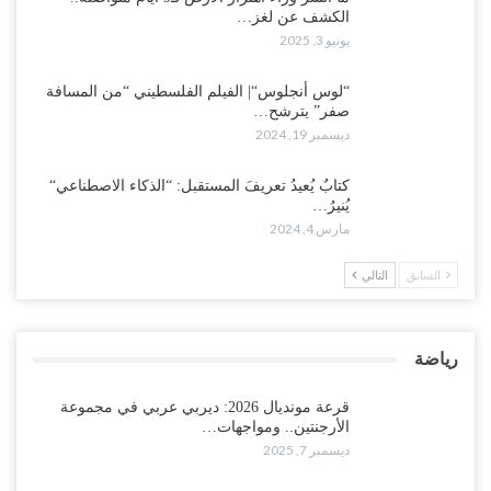
الكشف عن لغز…
يونيو 3, 2025
“لوس أنجلوس“| الفيلم الفلسطيني “من المسافة
صفر” يترشح…
ديسمبر 19, 2024
كتابٌ يُعيدُ تعريفَ المستقبل: “الذكاء الاصطناعي“
يُنيرُ…
مارس 4, 2024
السابق
التالي
رياضة
قرعة مونديال 2026: ديربي عربي في مجموعة
الأرجنتين.. ومواجهات…
ديسمبر 7, 2025