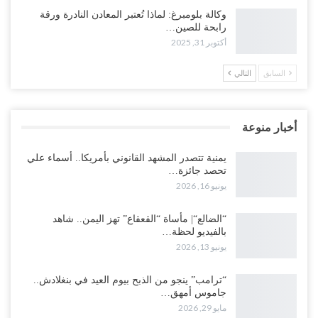
وكالة بلومبرغ: لماذا تُعتبر المعادن النادرة ورقة
رابحة للصين…
أكتوبر 31, 2025
السابق
التالي
أخبار منوعة
يمنية تتصدر المشهد القانوني بأمريكا.. أسماء علي
تحصد جائزة…
يونيو 16, 2026
“الضالع“| مأساة “القعقاع” تهز اليمن.. شاهد
بالفيديو لحظة…
يونيو 13, 2026
“ترامب” ينجو من الذبح بيوم العيد في بنغلادش..
جاموس أمهق…
مايو 29, 2026