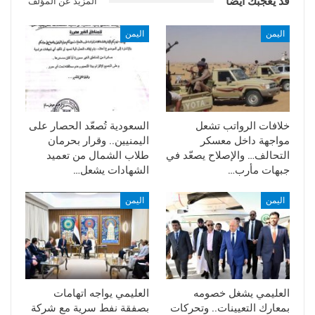
قد يعجبك ايضا
المزيد عن المؤلف
اليمن
اليمن
خلافات الرواتب تشعل
السعودية تُصعّد الحصار على
مواجهة داخل معسكر
اليمنيين.. وقرار بحرمان
التحالف… والإصلاح يصعّد في
طلاب الشمال من تعميد
جبهات مأرب…
الشهادات يشعل…
اليمن
اليمن
العليمي يشغل خصومه
العليمي يواجه اتهامات
بمعارك التعيينات.. وتحركات
بصفقة نفط سرية مع شركة