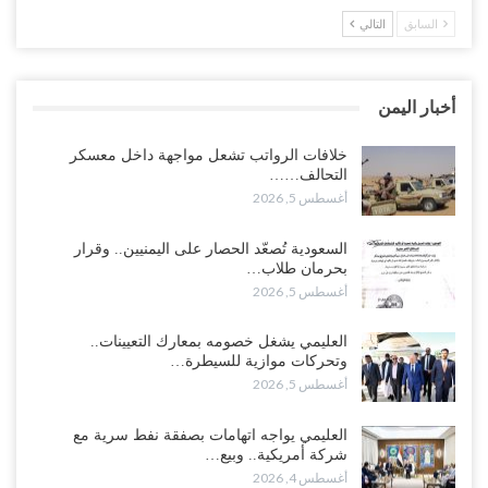
السابق
التالي
مدير مكتب العليمي يقدم استقالته.. والخلافات تعصف بالرئاسي وصراع
محتدم على خليفته..!
أغسطس 4, 2026
أخبار اليمن
“تعز“| وسط إعادة رسم النفوذ السعودي.. الإصلاح يجدد اتهامه لطارق
بالتهريب وعينه على المحافظ..!
خلافات الرواتب تشعل مواجهة داخل معسكر
التحالف……
أغسطس 4, 2026
أغسطس 5, 2026
“شبوة“| مع تحشيدات عسكرية تنذر بجولة جديدة مع السعودية.. الإمارات
السعودية تُصعّد الحصار على اليمنيين.. وقرار
تعيد تحشيد قواتها في أهم سواحل اليمن على البحر…
بحرمان طلاب…
أغسطس 4, 2026
أغسطس 5, 2026
“الضالع“| حملة اجتثاث سعودية لأذرع الزبيدي من معقله الأبرز..!
العليمي يشغل خصومه بمعارك التعيينات..
أغسطس 4, 2026
وتحركات موازية للسيطرة…
أغسطس 5, 2026
“مقالات“| عِنْدَما يَغِيب الأَقربون.. وَتَضِيق بِلَاد الله الوَاسِعَة.. تَبْقَى صَنْعَاء
هِيَ الحِضْنُ الدَّافِئُ…
العليمي يواجه اتهامات بصفقة نفط سرية مع
أغسطس 4, 2026
شركة أمريكية.. وبيع…
أغسطس 4, 2026