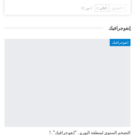
السابق
التالي
1 من 12
إنفوجرافيك
انفوجرافيك
التضخم السنوي لمنطقة اليورو.. “إنفوجرافيك“..!