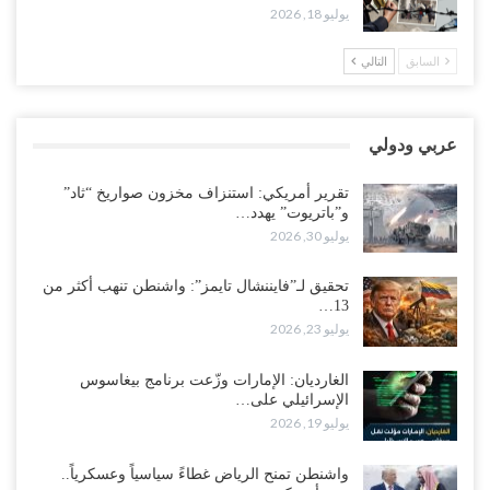
“حضرموت“| تغييرات سعودية بصفوف قيادة “درع الوطن” المتمركز
يوليو 18, 2026
بالعبر.. هل بدأت الرياض إعادة هيكلة فصائلها بعد…
أغسطس 2, 2026
السابق
التالي
اغتيالات العبر تُشعل حضرموت.. من يقود حرب التصفية الصامتة داخل
معسكر التحالف..!
عربي ودولي
أغسطس 2, 2026
تقرير أمريكي: استنزاف مخزون صواريخ “ثاد”
“تعز“| غضب شعبي يشلّ الخط الساحلي المخا- عدن.. هل بدأت المناطق
و”باتريوت” يهدد…
الاستراتيجية بالانفجار من الداخل..!
يوليو 30, 2026
أغسطس 2, 2026
تحقيق لـ”فايننشال تايمز”: واشنطن تنهب أكثر من
13…
“حضرموت“| الانتقالي يناقش تشكيل لجان أهلية بأهم مناطق النفط..
يوليو 23, 2026
وتلميحات إماراتية إلى انتقال التصعيد نحو الخيار العسكري..!
أغسطس 1, 2026
الغارديان: الإمارات وزّعت برنامج بيغاسوس
الإسرائيلي على…
مع اختفاء وزيرة واستقالة آخر وصراع على السفارات.. أزمة المحاصصة
يوليو 19, 2026
تعصف بحكومة عدن..!
أغسطس 1, 2026
واشنطن تمنح الرياض غطاءً سياسياً وعسكرياً..