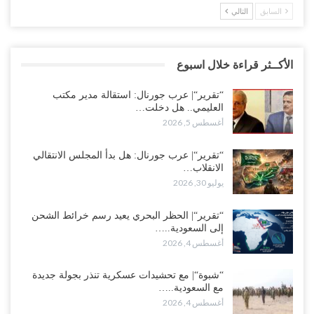
السابق
التالي
الأكــثر قراءة خلال اسبوع
“تقرير“| عرب جورنال: استقالة مدير مكتب
العليمي.. هل دخلت…
أغسطس 5, 2026
“تقرير“| عرب جورنال: هل بدأ المجلس الانتقالي
الانقلاب…
يوليو 30, 2026
“تقرير“| الحظر البحري يعيد رسم خرائط الشحن
إلى السعودية..…
أغسطس 4, 2026
“شبوة“| مع تحشيدات عسكرية تنذر بجولة جديدة
مع السعودية..…
أغسطس 4, 2026