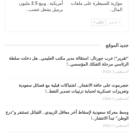
موازية للسيطرة على ملفات
أمريكية.. وبيع 2.5 مليون
المال…
برميل يشعل غضب…
السابق
التالي
جديد الموقع
“تقرير“| عرب جورنال: استقالة مدير مكتب العليمي.. هل دخلت سلطة
الرئاسي مرحلة التفكك المؤسسي..!
أغسطس 5, 2026
حضرموت على حافة الانفجار.. اشتباكات قبلية مع فصائل سعودية
وتعزيزات عسكرية لحماية ترتيبات تصدير النفط..!
أغسطس 5, 2026
وسط معركة سعودية لإسقاط آخر معاقل الزبيدي.. القبائل تستنفر و”درع
الوطن” تبدأ الانتشار..!
أغسطس 5, 2026