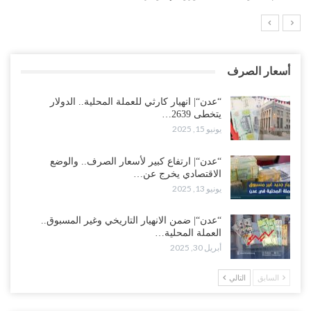
أسعار الصرف
“عدن“| انهيار كارثي للعملة المحلية.. الدولار
يتخطى 2639…
يونيو 15, 2025
“عدن“| ارتفاع كبير لأسعار الصرف.. والوضع
الاقتصادي يخرج عن…
يونيو 13, 2025
“عدن“| ضمن الانهيار التاريخي وغير المسبوق..
العملة المحلية…
أبريل 30, 2025
السابق
التالي