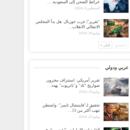
خرائط الشحن إلى السعودية..…
سعودية تُصعّد الحصار على اليمنيين.. وقرار بحرمان طلاب
أغسطس 4, 2026
شمال من تعميد الشهادات يشعل غضباً واسعاً..!
طس 5, 2026
“تقرير“| عرب جورنال: هل بدأ المجلس
الانتقالي الانقلاب…
عليمي يشغل خصومه بمعارك التعيينات.. وتحركات موازية
يوليو 30, 2026
سيطرة على ملفات المال والنفط..!
طس 5, 2026
السابق
التالي
قرير“| الحظر البحري يعيد رسم خرائط الشحن إلى
سعودية.. ناقلات النفط تلتف حول أفريقيا وسفن تعلن: “لا
جد شحنة…
عربي ودولي
طس 4, 2026
تقرير أمريكي: استنزاف مخزون
صواريخ “ثاد” و”باتريوت” يهدد…
عليمي يواجه اتهامات بصفقة نفط سرية مع شركة أمريكية..
يوليو 30, 2026
رميل يشعل غضب حضرموت..!
طس 4, 2026
تحقيق لـ”فايننشال تايمز”: واشنطن
تنهب أكثر من 13…
ير مكتب العليمي يقدم استقالته.. والخلافات تعصف
يوليو 23, 2026
لرئاسي وصراع محتدم على خليفته..!
طس 4, 2026
الغارديان: الإمارات وزّعت برنامج