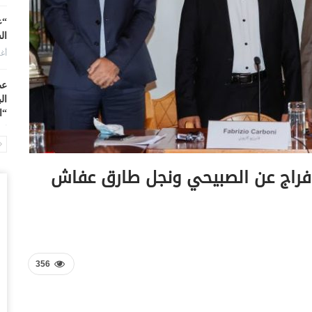
“ع
ال
أغس
عط
ال
“ا
أغس
من
إفراج عن الصبيحي ونجل طارق عفاش
مد
أغس
ال
بد
أغس
356
ال
اب