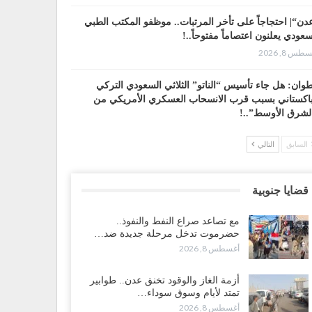
دن“| احتجاجاً على تأخر المرتبات.. موظفو المكتب الطبي
سعودي يعلنون اعتصاماً مفتوحاً..!
طس 8, 2026
وان: هل جاء تأسيس “الناتو” الثلاثي السعودي التركي
باكستاني بسبب قرب الانسحاب العسكري الأمريكي من
لشرق الأوسط”..!
طس 8, 2026
السابق
التالي
 حضرموت إلى عدن.. الانتقالي يصعّد ضد السعودية بعصيان
ني شامل..!
قضايا جنوبية
طس 8, 2026
مع تصاعد صراع النفط والنفوذ..
سعودية تحاول احتواء بن بريك بعد تهديده بالمواجهة.. هل
حضرموت تدخل مرحلة جديدة ضد…
أت معركة إسكات الصوت الحضرمي..!
أغسطس 8, 2026
طس 8, 2026
أزمة الغاز والوقود تخنق عدن.. طوابير
محافظ الجنيدي يحذر من خطورة المخططات السعودية على
تمتد لأيام وسوق سوداء…
ناء الجنوب..!
أغسطس 8, 2026