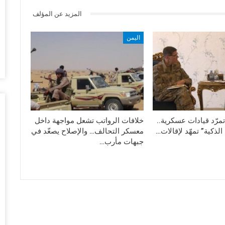
أغس
المزيد عن المؤلف
ال
اليمن
تم
أغس
ضر
بش
وم
أغس
تمرّد قيادات عسكرية..
خلافات الرواتب تشعل مواجهة داخل
الذكية” تمهّد لإقالات…
معسكر التحالف… والإصلاح يصعّد في
تد
جبهات مأرب…
قب
أغس
“ح
ال
أغس