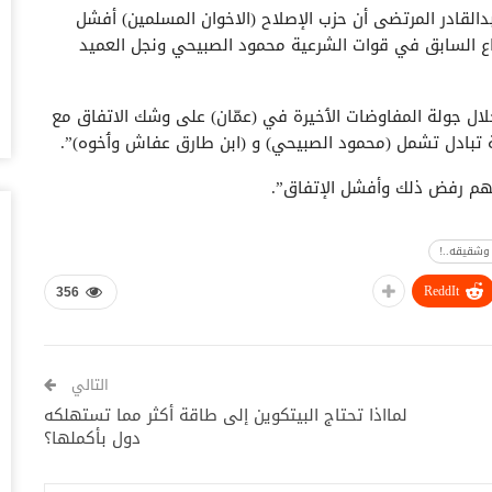
القادر المرتضى أن حزب الإصلاح (الاخوان المسلمين) أفشل
أغس
اع السابق في قوات الشرعية محمود الصبيحي ونجل العميد
“ت
صن
لال جولة المفاوضات الٲخيرة في (عمّان) على وشك الاتفاق مع
أغس
تبادل تشمل (محمود الصبيحي) و (ابن طارق عفاش وٲخوه)”.
“ش
قهم رفض ذلك وأفشل الإتفاق”.
بق
أغس
وشقيقه..!
“أ
سو
ReddIt
356
أغس
اخ
التالي
صنعاء 2026.. دع
لمااذا تحتاج البيتكوين إلى طاقة أكثر مما تستهلكه
أغس
دول بأكملها؟
“ح
يو