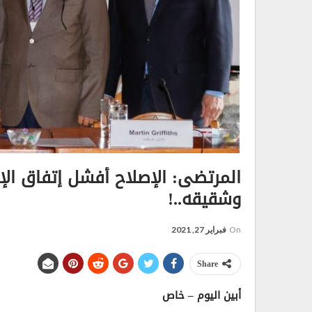
المرتضى: الإصلاح أفشل إتفاق ال
وشقيقه..!
On
فبراير 27, 2021
Share
أبين اليوم – خاص