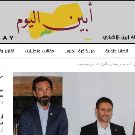
قضايا جنوبية
من ذاكرة الجنوب
مقالات وتحليلات
تقارير و
 عن الصبيحي ونجل طارق عفاش وشقيقه..!
جد
مع
ضد
أغس
أز
تس
أغس