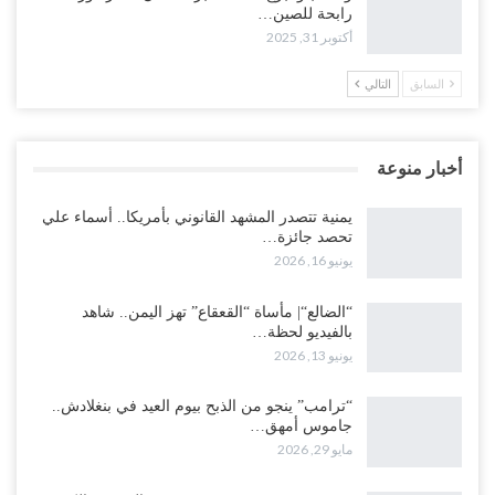
رابحة للصين…
أكتوبر 31, 2025
السابق
التالي
أخبار منوعة
يمنية تتصدر المشهد القانوني بأمريكا.. أسماء علي
تحصد جائزة…
يونيو 16, 2026
“الضالع“| مأساة “القعقاع” تهز اليمن.. شاهد
بالفيديو لحظة…
يونيو 13, 2026
“ترامب” ينجو من الذبح بيوم العيد في بنغلادش..
جاموس أمهق…
مايو 29, 2026