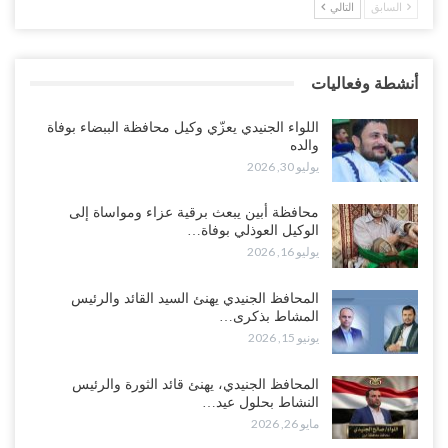
السابق
التالي
العليمي يواجه اتهامات بصفقة نفط سرية مع شركة أمريكية.. وبيع 2.5
مليون برميل يشعل غضب حضرموت..!
أغسطس 4, 2026
أنشطة وفعاليات
مدير مكتب العليمي يقدم استقالته.. والخلافات تعصف بالرئاسي وصراع
محتدم على خليفته..!
اللواء الجنيدي يعزّي وكيل محافظة الببضاء بوفاة
أغسطس 4, 2026
والده
يوليو 30, 2026
“تعز“| وسط إعادة رسم النفوذ السعودي.. الإصلاح يجدد اتهامه لطارق
بالتهريب وعينه على المحافظ..!
محافظة أبين يبعث برقية عزاء ومواساة إلى
الوكيل العوذلي بوفاة…
أغسطس 4, 2026
يوليو 16, 2026
“شبوة“| مع تحشيدات عسكرية تنذر بجولة جديدة مع السعودية.. الإمارات
المحافظ الجنيدي يهنئ السيد القائد والرئيس
تعيد تحشيد قواتها في أهم سواحل اليمن على البحر…
المشاط بذكرى…
أغسطس 4, 2026
يونيو 15, 2026
“الضالع“| حملة اجتثاث سعودية لأذرع الزبيدي من معقله الأبرز..!
المحافظ الجنيدي، يهنئ قائد الثورة والرئيس
أغسطس 4, 2026
النشاط بحلول عيد…
مايو 26, 2026
“مقالات“| عِنْدَما يَغِيب الأَقربون.. وَتَضِيق بِلَاد الله الوَاسِعَة.. تَبْقَى صَنْعَاء