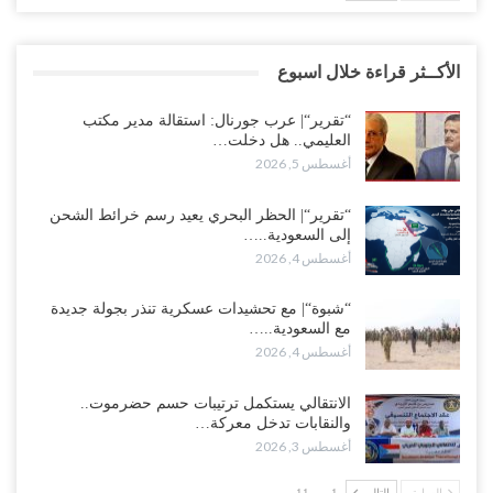
الأكــثر قراءة خلال اسبوع
“تقرير“| عرب جورنال: استقالة مدير مكتب
العليمي.. هل دخلت…
أغسطس 5, 2026
“تقرير“| الحظر البحري يعيد رسم خرائط الشحن
إلى السعودية..…
أغسطس 4, 2026
“شبوة“| مع تحشيدات عسكرية تنذر بجولة جديدة
مع السعودية..…
أغسطس 4, 2026
الانتقالي يستكمل ترتيبات حسم حضرموت..
والنقابات تدخل معركة…
أغسطس 3, 2026