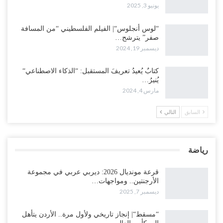
يونيو 3, 2025
“لوس أنجلوس“| الفيلم الفلسطيني “من المسافة
صفر” يترشح…
ديسمبر 19, 2024
كتابٌ يُعيدُ تعريفَ المستقبل: “الذكاء الاصطناعي“
يُنيرُ…
مارس 4, 2024
السابق
التالي
رياضة
قرعة مونديال 2026: ديربي عربي في مجموعة
الأرجنتين.. ومواجهات…
ديسمبر 7, 2025
“مسقط“| إنجاز تاريخي ولأول مرة.. الأردن يتأهل