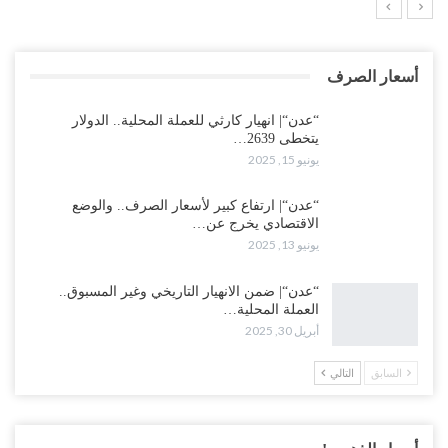
أسعار الصرف
“عدن“| انهيار كارثي للعملة المحلية.. الدولار
يتخطى 2639…
يونيو 15, 2025
“عدن“| ارتفاع كبير لأسعار الصرف.. والوضع
الاقتصادي يخرج عن…
يونيو 13, 2025
“عدن“| ضمن الانهيار التاريخي وغير المسبوق..
العملة المحلية…
أبريل 30, 2025
السابق
التالي