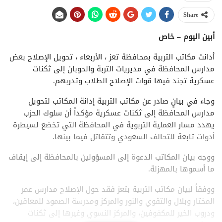
Share
أبين اليوم – خاص
أدانت مكاتب التربية بمحافظة تعز ، الأربعاء ، تحويل الإصلاح بعض
مدارس المحافظة في مديريات التربة والحوبان إلى ثكنات
عسكرية تجند فيها قوات الإصلاح الطلاب وتدربهم.
وجاء في بيانٍ صادر عن مكاتب التربية إدانة المكاتب لتحويل
مدارس المحافظة إلى ثكنات عسكرية مؤكداً أن سلوك الحزب
يهدد مسار العملية التربوية في المحافظة التي تخضع لسيطرة
أدوات تابعة للتحالف السعودي وتتقاتل فيما بينها.
ووجه بيان المكاتب الدعوة إلى المسؤولين بالمحافظة إلى إيقاف
ما أسموها بالمهزلة.
ووفقاً لبيان مكاتب التربية بتعز فقد حول الإصلاح مدارس عمر
المختار وبلال والتقوي والنور والمركز ومدرسة الصمود للمعاقين،
ودروب الخير للمكفوفين، والمركز النسوي وغيرها إلى ثكنات