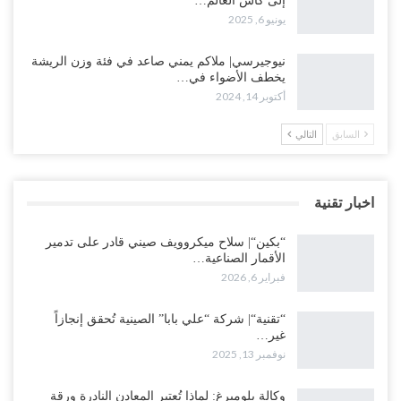
إلى كأس العالم…
يونيو 6, 2025
نيوجيرسي| ملاكم يمني صاعد في فئة وزن الريشة
يخطف الأضواء في…
أكتوبر 14, 2024
السابق
التالي
اخبار تقنية
“بكين“| سلاح ميكروويف صيني قادر على تدمير
الأقمار الصناعية…
فبراير 6, 2026
“تقنية“| شركة “علي بابا” الصينية تُحقق إنجازاً
غير…
نوفمبر 13, 2025
وكالة بلومبرغ: لماذا تُعتبر المعادن النادرة ورقة