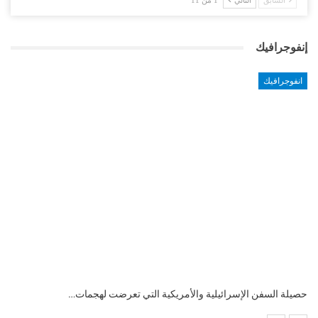
السابق
التالي
1 من 11
إنفوجرافيك
انفوجرافيك
التضخم السنوي لمنطقة اليورو.. “إنفوجرافيك“..!