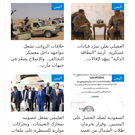
اليمن
اليمن
العقيلي يعلن تمرّد قيادات
خلافات الرواتب تشعل
عسكرية.. أزمة “البطاقة
مواجهة داخل معسكر
الذكية” تمهّد لإقالات…
التحالف… والإصلاح يصعّد في
جبهات مأرب…
اليمن
اليمن
السعودية تُصعّد الحصار على
العليمي يشغل خصومه
اليمنيين.. وقرار بحرمان
بمعارك التعيينات.. وتحركات
طلاب الشمال من تعميد
موازية للسيطرة على ملفات