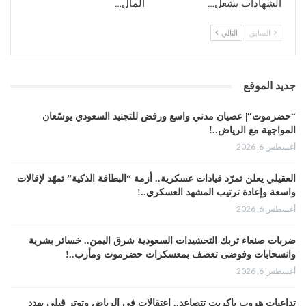
الشهادات يشعل…
المال…
السابق
التالي
جديد الموقع
“حضرموت“| عصيان مدني واسع ورفض للتجنيد السعودي يوسّعان
المواجهة مع الرياض..!
أغسطس 6, 2026
العقيلي يعلن تمرّد قيادات عسكرية.. أزمة “البطاقة الذكية” تمهّد لإقالات
واسعة وإعادة ترتيب المشهد العسكري..!
أغسطس 6, 2026
ضربات صنعاء تربك التحشيدات السعودية شرق اليمن.. خسائر بشرية
وانسحابات وفوضى تعصف بمعسكرات حضرموت ومأرب..!
أغسطس 6, 2026
تداعيات هروب باكريت تتصاعد.. اعتقالات في الرياض وتوتر قبلي يهدد