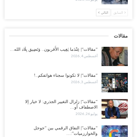
لإشعال حرب..!
أغسطس 2, 2026
السابق
التالي
“حضرموت“| تغييرات سعودية بصفوف قيادة “درع الوطن” المتمركز
بالعبر.. هل بدأت الرياض إعادة هيكلة فصائلها بعد…
مقالات
أغسطس 2, 2026
“مقالات“| عِنْدَما يَغِيب الأَقربون.. وَتَضِيق بِلَاد الله…
أغسطس 4, 2026
“مقالات“| لا تكونوا سجناء هواتفكم..!
أغسطس 3, 2026
“مقالات“| زلزال التغيير الجذري: لا خيار إلا
الاصطفاف أو…
يوليو 26, 2026
“مقالات“| النفاق الرقمي بين “جوجل
والخوارزميات”:…