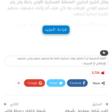
وقال الشيخ الجابري: المنطقة العسكرية الأولى راحلة ولن يتم
تسليم الوادي للإرهاب ولا لأي طرف آخر وأبناء حضرموت عندهم
القدرة لحماية أرضهم.
واحتشد الآلاف من أبناء حضرموت في مخيم الردود بوادي
قراءة المزيد
حضرموت تلبية لدعوة رئيس اللجنة المنبثقة لتنفيذ مخرجات لقاء
حرو الشيخ حسن بن سعيد الجابري.
الهبة الحضرمية تبدأ تشكيل قوات عسكرية خاصة بها وترفض تسليم وادي حضرموت
للإنتقالي أو الشرعية..!
3,734
Google+
Twitter
Facebook
Share
السابق
التالي
تقرير شامل ومفصل بأسعار
شبوة: إرتفاع حصيلة قتلى