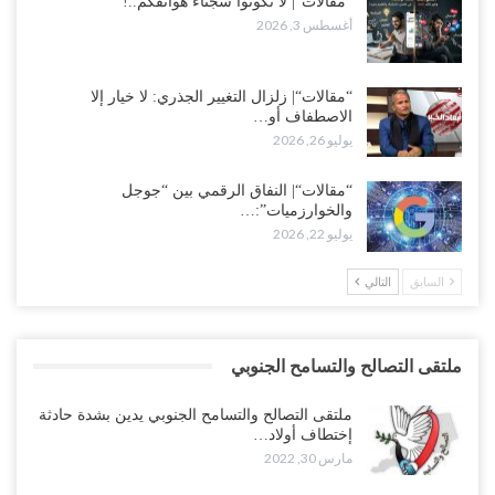
“مقالات“| لا تكونوا سجناء هواتفكم..!
أغسطس 3, 2026
“مقالات“| زلزال التغيير الجذري: لا خيار إلا
الاصطفاف أو…
يوليو 26, 2026
“مقالات“| النفاق الرقمي بين “جوجل
والخوارزميات”:…
يوليو 22, 2026
السابق
التالي
ملتقى التصالح والتسامح الجنوبي
ملتقى التصالح والتسامح الجنوبي يدين بشدة حادثة
إختطاف أولاد…
مارس 30, 2022