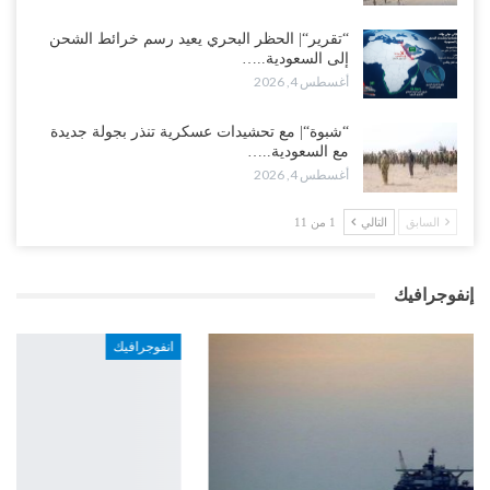
“تقرير“| الحظر البحري يعيد رسم خرائط الشحن
إلى السعودية..…
أغسطس 4, 2026
“شبوة“| مع تحشيدات عسكرية تنذر بجولة جديدة
مع السعودية..…
أغسطس 4, 2026
السابق
التالي
1 من 11
إنفوجرافيك
انفوجرافيك