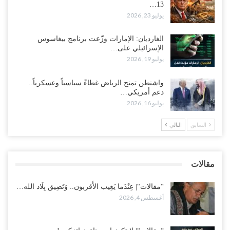
13…
يوليو 23, 2026
في تصعيد غير مسبوق ولأول مرة.. عمرو البيض يهاجم السعودية: الثقة
معدومة والقوات الجنوبية ستتحرك إذا استمر القمع..!
أغسطس 3, 2026
الغارديان: الإمارات وزّعت برنامج بيغاسوس
الإسرائيلي على…
يوليو 19, 2026
مع تصاعد الخلافات داخل “الرئاسي”.. أعضاء المجلس ينقلبون على
العليمي ويلغون قراراته ويضغطون لإقالة مدير…
واشنطن تمنح الرياض غطاءً سياسياً وعسكرياً..
أغسطس 3, 2026
دعم أمريكي…
يوليو 16, 2026
العطش وغياب الغاز يفاقمان مأساة الأهالي بعدن.. مدينة تغرق في دوامة
الانهيار الخدمي..!
السابق
التالي
أغسطس 3, 2026
“مقالات“| لا تكونوا سجناء هواتفكم..!
مقالات
أغسطس 3, 2026
“مقالات“| عِنْدَما يَغِيب الأَقربون.. وَتَضِيق بِلَاد الله…
أغسطس 4, 2026