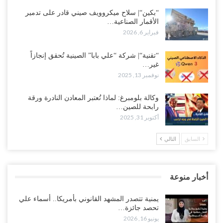
“بكين“| سلاح ميكروويف صيني قادر على تدمير
الأقمار الصناعية…
فبراير 6, 2026
“تقنية“| شركة “علي بابا” الصينية تُحقق إنجازاً
غير…
نوفمبر 13, 2025
وكالة بلومبرغ: لماذا تُعتبر المعادن النادرة ورقة
رابحة للصين…
أكتوبر 31, 2025
السابق
التالي
أخبار منوعة
يمنية تتصدر المشهد القانوني بأمريكا.. أسماء علي
تحصد جائزة…
يونيو 16, 2026