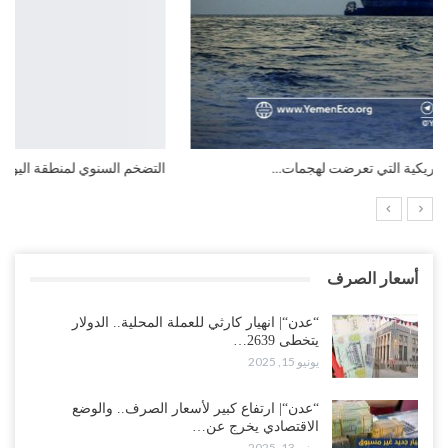
التضخم السنوي لمنطقة اليورو.. “إنفوجرافيك“..!
أسعار الصرف
“عدن“| انهيار كارثي للعملة المحلية.. الدولار
يتخطى 2639…
يونيو 15, 2025
“عدن“| ارتفاع كبير لأسعار الصرف.. والوضع
الاقتصادي يخرج عن…
يونيو 13, 2025