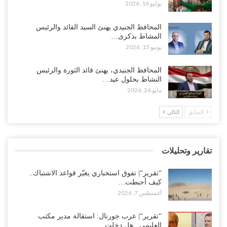
يوليو 16, 2026
“تقرير“| الحظر البحري يعيد رسم خرائط الشحن إلى السعودية.. ناقلات
المحافظ الجنيدي يهنئ السيد القائد والرئيس
النفط تلتف حول أفريقيا وسفن تعلن: “لا توجد شحنة…
المشاط بذكرى…
أغسطس 4, 2026
يونيو 15, 2026
العليمي يواجه اتهامات بصفقة نفط سرية مع شركة أمريكية.. وبيع 2.5
المحافظ الجنيدي، يهنئ قائد الثورة والرئيس
مليون برميل يشعل غضب حضرموت..!
النشاط بحلول عيد…
أغسطس 4, 2026
مايو 26, 2026
مدير مكتب العليمي يقدم استقالته.. والخلافات تعصف بالرئاسي وصراع
السابق
التالي
محتدم على خليفته..!
أغسطس 4, 2026
تقارير وتحليلات
“تعز“| وسط إعادة رسم النفوذ السعودي.. الإصلاح يجدد اتهامه لطارق
بالتهريب وعينه على المحافظ..!
“تقرير“| تفوق استخباري يغيّر قواعد الاشتباك..
أغسطس 4, 2026
كيف أحبطت…
أغسطس 7, 2026
“شبوة“| مع تحشيدات عسكرية تنذر بجولة جديدة مع السعودية.. الإمارات
تعيد تحشيد قواتها في أهم سواحل اليمن على البحر…
“تقرير“| عرب جورنال: استقالة مدير مكتب
العليمي.. هل دخلت…
أغسطس 4, 2026