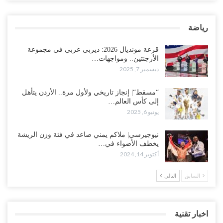
رياضة
قرعة مونديال 2026: ديربي عربي في مجموعة
الأرجنتين.. ومواجهات…
ديسمبر 7, 2025
“مسقط“| إنجاز تاريخي ولأول مرة.. الأردن يتأهل
إلى كأس العالم…
يونيو 6, 2025
نيوجيرسي| ملاكم يمني صاعد في فئة وزن الريشة
يخطف الأضواء في…
أكتوبر 14, 2024
السابق
التالي
اخبار تقنية