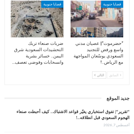
قضايا جنوبية
قضايا جنوبية
“حضرموت“| عصيان مدني
ضربات صنعاء تربك
واسع ورفض للتجنيد
التحشيدات السعودية شرق
السعودي يوسّعان المواجهة
اليمن.. خسائر بشرية
مع الرياض..!
وانسحابات وفوضى تعصف…
السابق
التالي
جديد الموقع
“تقرير“| تفوق استخباري يغيّر قواعد الاشتباك.. كيف أحبطت صنعاء
الهجوم السعودي قبل انطلاقه..!
أغسطس 7, 2026