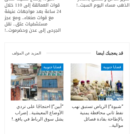
الذهب مساء اليوم السبت..!
قوات العمالقة إلى 110 خلال
24 ساعة بعد مواجهات عنيفة
مع قوات صنعاء.. ومع عجز
مستشفيات عتق.. نقل
الجرحى إلى عدن وحضرموت..!
قد يعجبك ايضا
المزيد عن المؤلف
قضايا جنوبية
قضايا جنوبية
“شبوة“| الرياض تستبق نهب
“أبين“| احتجاجًا على تردي
نفط ثاني محافظة يمنية
الأوضاع المعيشية.. إضراب
بالإطاحة بقادة فصائل
يشل سوق الرباط في يافع..!
موالية…