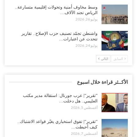
وسط مخاوف أمنية وتحولات إقليمية متسارعة..
الرياض تجند الآلاف…
يوليو 26, 2026
واشنطن تجمّد تصنيف حزب الإصلاح.. تقارير
تتحدث عن اعتبارات…
يوليو 24, 2026
السابق
التالي
الأكــثر قراءة خلال اسبوع
“تقرير“| عرب جورنال: استقالة مدير مكتب
العليمي.. هل دخلت…
أغسطس 5, 2026
“تقرير“| تفوق استخباري يغيّر قواعد الاشتباك..
كيف أحبطت…
أغسطس 7, 2026