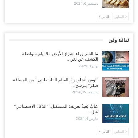
ديسمبر 6, 2024
السابق
التالي
ثقافة وفن
ما السر وراء اهتزاز الأرض لـ9 أيام متواصلة..
الكشف عن لغز…
يونيو 3, 2025
“لوس أنجلوس“| الفيلم الفلسطيني “من المسافة
صفر” يترشح…
ديسمبر 19, 2024
كتابٌ يُعيدُ تعريفَ المستقبل: “الذكاء الاصطناعي“
يُنيرُ…
مارس 4, 2024
السابق
التالي