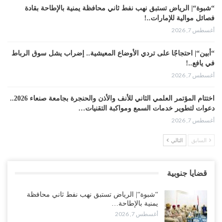
“شبوة“| الرياض تستبق نهب نفط ثاني محافظة يمنية بالإطاحة بقادة
فصائل موالية للإمارات..!
أغسطس 7, 2026
“أبين“| احتجاجًا على تردي الأوضاع المعيشية.. إضراب يشل سوق الرباط
في يافع..!
أغسطس 7, 2026
اختتام المؤتمر العلمي الثاني للأنف والأذن والحنجرة بجامعة صنعاء 2026..
دعوات لتطوير خدمات السمع ومواكبة التقنيات…
أغسطس 7, 2026
السابق
التالي
“حضرموت“| عصيان مدني واسع ورفض للتجنيد السعودي يوسّعان
المواجهة مع الرياض..!
أغسطس 6, 2026
قضايا جنوبية
العقيلي يعلن تمرّد قيادات عسكرية.. أزمة “البطاقة الذكية” تمهّد لإقالات
“شبوة“| الرياض تستبق نهب نفط ثاني محافظة
واسعة وإعادة ترتيب المشهد العسكري..!
يمنية بالإطاحة…
أغسطس 6, 2026
أغسطس 7, 2026