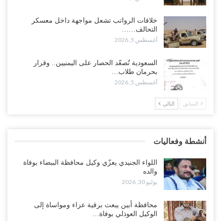
حضرموت على حافة الانفجار.. اشتباكات قبلية مع فصائل سعودية
خلافات الرواتب تشعل مواجهة داخل معسكر
وتعزيزات عسكرية لحماية ترتيبات تصدير النفط..!
التحالف……
أغسطس 5, 2026
أغسطس 5, 2026
وسط معركة سعودية لإسقاط آخر معاقل الزبيدي.. القبائل تستنفر و”درع
السعودية تُصعّد الحصار على اليمنيين.. وقرار
الوطن” تبدأ الانتشار..!
بحرمان طلاب…
أغسطس 5, 2026
أغسطس 5, 2026
السابق
التالي
خلافات الرواتب تشعل مواجهة داخل معسكر التحالف… والإصلاح يصعّد
في جبهات مأرب وتعز والضالع..!
أغسطس 5, 2026
أنشطة وفعاليات
السعودية تُصعّد الحصار على اليمنيين.. وقرار بحرمان طلاب الشمال من
تعميد الشهادات يشعل غضباً واسعاً..!
اللواء الجنيدي يعزّي وكيل محافظة الببضاء بوفاة
أغسطس 5, 2026
والده
يوليو 30, 2026
العليمي يشغل خصومه بمعارك التعيينات.. وتحركات موازية للسيطرة على
ملفات المال والنفط..!
محافظة أبين يبعث برقية عزاء ومواساة إلى
الوكيل العوذلي بوفاة…
أغسطس 5, 2026