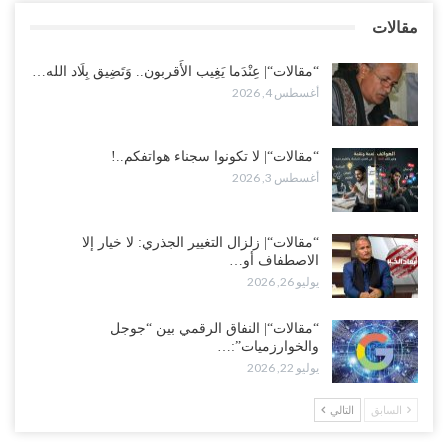
“مقالات“| لا تكونوا سجناء هواتفكم..!
مقالات
أغسطس 3, 2026
“مقالات“| عِنْدَما يَغِيب الأَقربون.. وَتَضِيق بِلَاد الله…
أغسطس 4, 2026
“مقالات“| لا تكونوا سجناء هواتفكم..!
أغسطس 3, 2026
“مقالات“| زلزال التغيير الجذري: لا خيار إلا
الاصطفاف أو…
يوليو 26, 2026
“مقالات“| النفاق الرقمي بين “جوجل
والخوارزميات”:…
يوليو 22, 2026
السابق
التالي