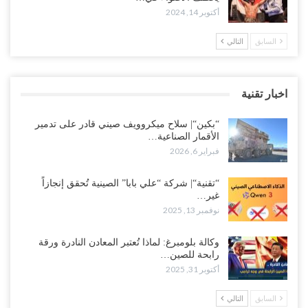
أكتوبر 14, 2024
السابق
التالي
اخبار تقنية
“بكين“| سلاح ميكروويف صيني قادر على تدمير
الأقمار الصناعية…
فبراير 6, 2026
“تقنية“| شركة “علي بابا” الصينية تُحقق إنجازاً
غير…
نوفمبر 13, 2025
وكالة بلومبرغ: لماذا تُعتبر المعادن النادرة ورقة
رابحة للصين…
أكتوبر 31, 2025
السابق
التالي