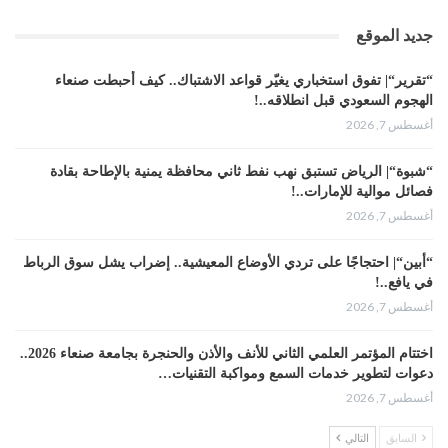
جديد الموقع
“تقرير“| تفوق استخباري يغيّر قواعد الاشتباك.. كيف أحبطت صنعاء
الهجوم السعودي قبل انطلاقه..!
أغسطس 7, 2026
“شبوة“| الرياض تستبق نهب نفط ثاني محافظة يمنية بالإطاحة بقادة
فصائل موالية للإمارات..!
أغسطس 7, 2026
“أبين“| احتجاجًا على تردي الأوضاع المعيشية.. إضراب يشل سوق الرباط
في يافع..!
أغسطس 7, 2026
اختتام المؤتمر العلمي الثاني للأنف والأذن والحنجرة بجامعة صنعاء 2026..
دعوات لتطوير خدمات السمع ومواكبة التقنيات…
أغسطس 7, 2026
السابق
التالي
“حضرموت“| عصيان مدني واسع ورفض للتجنيد السعودي يوسّعان