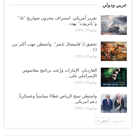
الضالع تدخل خط التصعيد.. إضراب عمالي يعزز نفوذ الانتقالي وسط
عربي ودولي
التفاف شعبي حوله..!
أغسطس 3, 2026
تقرير أمريكي: استنزاف مخزون صواريخ “ثاد”
و”باتريوت” يهدد…
“عدن“| في تمرد عسكري واسع.. مئات الجنود يهتفون داخل المعسكرات
يوليو 30, 2026
برحيل العليمي..!
أغسطس 3, 2026
تحقيق لـ”فايننشال تايمز”: واشنطن تنهب أكثر من
13…
يوليو 23, 2026
في تصعيد غير مسبوق ولأول مرة.. عمرو البيض يهاجم السعودية: الثقة
معدومة والقوات الجنوبية ستتحرك إذا استمر القمع..!
أغسطس 3, 2026
الغارديان: الإمارات وزّعت برنامج بيغاسوس
الإسرائيلي على…
يوليو 19, 2026
مع تصاعد الخلافات داخل “الرئاسي”.. أعضاء المجلس ينقلبون على
العليمي ويلغون قراراته ويضغطون لإقالة مدير…
واشنطن تمنح الرياض غطاءً سياسياً وعسكرياً..
أغسطس 3, 2026
دعم أمريكي…
يوليو 16, 2026
العطش وغياب الغاز يفاقمان مأساة الأهالي بعدن.. مدينة تغرق في دوامة
الانهيار الخدمي..!
السابق
التالي
أغسطس 3, 2026