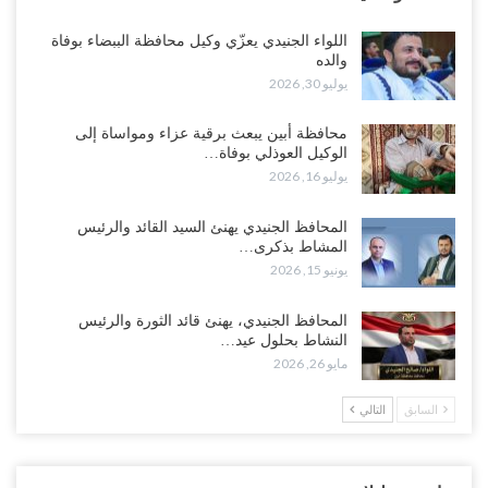
السعودية تُصعّد الحصار على اليمنيين.. وقرار بحرمان طلاب الشمال من
تعميد الشهادات يشعل غضباً واسعاً..!
اللواء الجنيدي يعزّي وكيل محافظة الببضاء بوفاة
أغسطس 5, 2026
والده
يوليو 30, 2026
العليمي يشغل خصومه بمعارك التعيينات.. وتحركات موازية للسيطرة على
ملفات المال والنفط..!
محافظة أبين يبعث برقية عزاء ومواساة إلى
الوكيل العوذلي بوفاة…
أغسطس 5, 2026
يوليو 16, 2026
“تقرير“| الحظر البحري يعيد رسم خرائط الشحن إلى السعودية.. ناقلات
المحافظ الجنيدي يهنئ السيد القائد والرئيس
النفط تلتف حول أفريقيا وسفن تعلن: “لا توجد شحنة…
المشاط بذكرى…
أغسطس 4, 2026
يونيو 15, 2026
العليمي يواجه اتهامات بصفقة نفط سرية مع شركة أمريكية.. وبيع 2.5
المحافظ الجنيدي، يهنئ قائد الثورة والرئيس
مليون برميل يشعل غضب حضرموت..!
النشاط بحلول عيد…
أغسطس 4, 2026
مايو 26, 2026
مدير مكتب العليمي يقدم استقالته.. والخلافات تعصف بالرئاسي وصراع
السابق
التالي
محتدم على خليفته..!
أغسطس 4, 2026