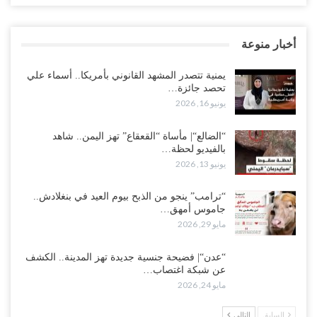
أخبار منوعة
يمنية تتصدر المشهد القانوني بأمريكا.. أسماء علي
تحصد جائزة…
يونيو 16, 2026
“الضالع“| مأساة “القعقاع” تهز اليمن.. شاهد
بالفيديو لحظة…
يونيو 13, 2026
“ترامب” ينجو من الذبح بيوم العيد في بنغلادش..
جاموس أمهق…
مايو 29, 2026
“عدن“| فضيحة جنسية جديدة تهز المدينة.. الكشف
عن شبكة اغتصاب…
مايو 24, 2026
السابق
التالي