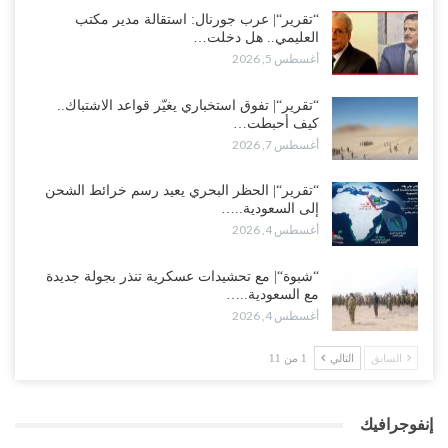
“تقرير“| عرب جورنال: استقالة مدير مكتب
العليمي.. هل دخلت…
أغسطس 5, 2026
“تقرير“| تفوق استخباري يغيّر قواعد الاشتباك..
كيف أحبطت…
أغسطس 7, 2026
“تقرير“| الحظر البحري يعيد رسم خرائط الشحن
إلى السعودية..…
أغسطس 4, 2026
“شبوة“| مع تحشيدات عسكرية تنذر بجولة جديدة
مع السعودية..…
أغسطس 4, 2026
السابق
التالي
1 من 11
إنفوجرافيك