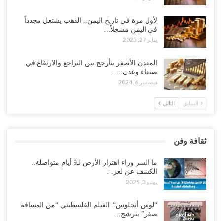
لأول مرة في تاريخ اليمن.. الذهب يشتعل مجدداً
في اليمن مسجلاً…
يناير 27, 2025
المعدن الأصفر يتأرجح بين التراجع والارتفاع في
صنعاء وعدن..…
ديسمبر 6, 2024
السابق
التالي
ثقافة وفن
ما السر وراء اهتزاز الأرض لـ9 أيام متواصلة..
الكشف عن لغز…
يونيو 3, 2025
“لوس أنجلوس“| الفيلم الفلسطيني “من المسافة
صفر” يترشح…