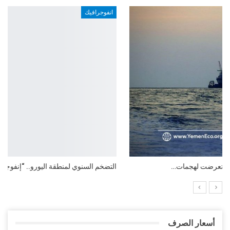
انفوجرافيك
التضخم السنوي لمنطقة اليورو.. “إنفوجرافيك“..!
أسعار الصرف