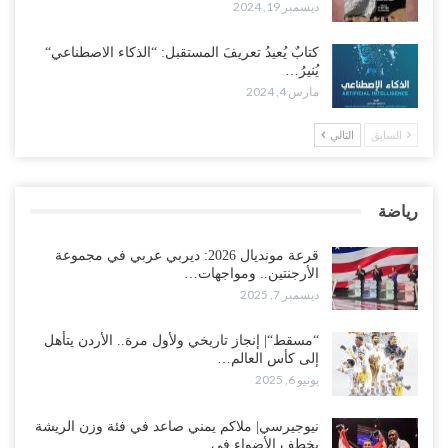
ديسمبر 19, 2024
كتابٌ يُعيدُ تعريفَ المستقبل: “الذكاء الاصطناعي“
يُنيرُ…
مارس 4, 2024
السابق
التالي
رياضة
قرعة مونديال 2026: ديربي عربي في مجموعة
الأرجنتين.. ومواجهات…
ديسمبر 7, 2025
“مسقط“| إنجاز تاريخي ولأول مرة.. الأردن يتأهل
إلى كأس العالم…
يونيو 6, 2025
نيوجيرسي| ملاكم يمني صاعد في فئة وزن الريشة
يخطف الأضواء في…