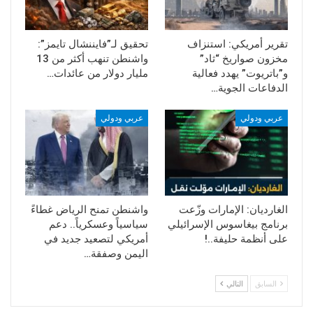
يفكروا في العواقب”. وتابع قائلا “طالبنا
بتغيير ولم يتحقق”.
تقرير أمريكي: استنزاف
تحقيق لـ”فايننشال تايمز”:
ويقول الاتحاد الأوروبي إن سفن التنقيب
مخزون صواريخ “ثاد”
واشنطن تنهب أكثر من 13
والمسح التركية واصلت العمل في المياه
و”باتريوت” يهدد فعالية
مليار دولار من عائدات…
المتنازع عليها مع اليونان وقبرص.
الدفاعات الجوية…
ودعا رئيس المجلس الأوروبي شارل ميشيل
عربي ودولي
عربي ودولي
-الذي يرأس قمم الاتحاد الأوروبي- تركيا
الأسبوع الماضي إلى التوقف عن ممارسة
لعبة “القط والفأر” من خلال تقديم تنازلات
تتراجع عنها بعد ذلك حسب تعبيره.
26 سبتمبر نت
الغارديان: الإمارات وزّعت
واشنطن تمنح الرياض غطاءً
برنامج بيغاسوس الإسرائيلي
سياسياً وعسكرياً.. دعم
على أنظمة حليفة..!
أمريكي لتصعيد جديد في
اليمن وصفقة…
السابق
التالي