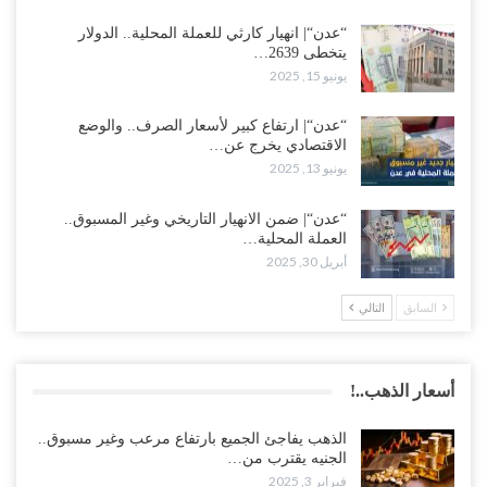
“عدن“| انهيار كارثي للعملة المحلية.. الدولار
يتخطى 2639…
يونيو 15, 2025
“عدن“| ارتفاع كبير لأسعار الصرف.. والوضع
الاقتصادي يخرج عن…
يونيو 13, 2025
“عدن“| ضمن الانهيار التاريخي وغير المسبوق..
العملة المحلية…
أبريل 30, 2025
السابق
التالي
أسعار الذهب..!
الذهب يفاجئ الجميع بارتفاع مرعب وغير مسبوق..
الجنيه يقترب من…
فبراير 3, 2025