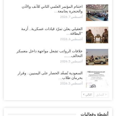
“حضرموت“| الانتقالي يرفع التصعيد بالعصيان المدني.. ورسالة تحدٍ
للسعودية بشأن النفط..!
اختتام المؤتمر العلمي الثاني للأنف والأذن
والحنجرة بجامعة…
أغسطس 6, 2026
أغسطس 7, 2026
“تقرير“| عرب جورنال: استقالة مدير مكتب العليمي.. هل دخلت سلطة
العقيلي يعلن تمرّد قيادات عسكرية.. أزمة
الرئاسي مرحلة التفكك المؤسسي..!
“البطاقة…
أغسطس 5, 2026
أغسطس 6, 2026
حضرموت على حافة الانفجار.. اشتباكات قبلية مع فصائل سعودية
خلافات الرواتب تشعل مواجهة داخل معسكر
وتعزيزات عسكرية لحماية ترتيبات تصدير النفط..!
التحالف……
أغسطس 5, 2026
أغسطس 5, 2026
وسط معركة سعودية لإسقاط آخر معاقل الزبيدي.. القبائل تستنفر و”درع
السعودية تُصعّد الحصار على اليمنيين.. وقرار
الوطن” تبدأ الانتشار..!
بحرمان طلاب…
أغسطس 5, 2026
أغسطس 5, 2026
السابق
التالي
خلافات الرواتب تشعل مواجهة داخل معسكر التحالف… والإصلاح يصعّد
في جبهات مأرب وتعز والضالع..!
أغسطس 5, 2026
أنشطة وفعاليات