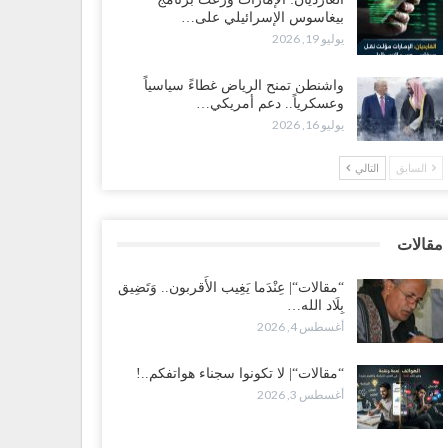
بيغاسوس الإسرائيلي على…
 تصعيد غير مسبوق ولأول مرة.. عمرو البيض يهاجم
يوليو 19, 2026
سعودية: الثقة معدومة والقوات الجنوبية ستتحرك إذا استمر
قمع..!
واشنطن تمنح الرياض غطاءً سياسياً
طس 3, 2026
وعسكرياً.. دعم أمريكي…
يوليو 16, 2026
 تصاعد الخلافات داخل “الرئاسي”.. أعضاء المجلس ينقلبون
ى العليمي ويلغون قراراته ويضغطون لإقالة مدير…
السابق
التالي
طس 3, 2026
عطش وغياب الغاز يفاقمان مأساة الأهالي بعدن.. مدينة تغرق
مقالات
 دوامة الانهيار الخدمي..!
طس 3, 2026
“مقالات“| عِنْدَما يَغِيب الأَقربون.. وَتَضِيق
بِلَاد الله…
أغسطس 4, 2026
قالات“| لا تكونوا سجناء هواتفكم..!
طس 3, 2026
“مقالات“| لا تكونوا سجناء هواتفكم..!
أغسطس 3, 2026