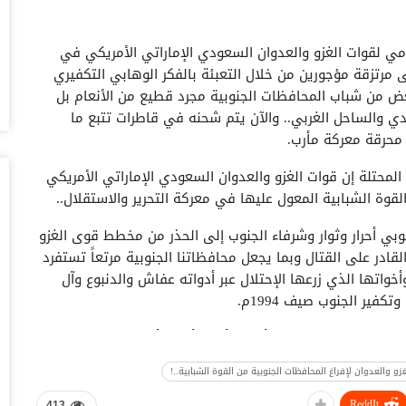
أغس
امي لقوات الغزو والعدوان السعودي الإماراتي الأمريكي في
تد
ى مرتزقة مؤجورين من خلال التعبئة بالفكر الوهابي التكفيري
قب
ض من شباب المحافظات الجنوبية مجرد قطيع من الأنعام بل
أغس
ي والساحل الغربي.. والآن يتم شحنه في قاطرات تتبع ما
 محرقة معركة مأرب.
“ح
ال
المحتلة إن قوات الغزو والعدوان السعودي الإماراتي الأمريكي
أغس
وة الشبابية المعول عليها في معركة التحرير والاستقلال..
“ح
وبي أحرار وثوار وشرفاء الجنوب إلى الحذر من مخطط قوى الغزو
تح
ادر على القتال وبما يجعل محافظاتنا الجنوبية مرتعاً تستفرد
أغس
خواتها الذي زرعها الإحتلال عبر أدواته عفاش والدنبوع وآل
فير الجنوب صيف 1994م.
“ت
دخ
لمحافظات الجنوبية قد أزف وبأيدي أبناء وأحرار وثوار ومناضلي
أغس
الح والتسامح الجنوبي المكون السباق في الثورة والحراك
 والعدوان لإفراغ المحافظات الجنوبية من القوة الشبابية..!
ة والشعبية والشخصيات الإجتماعية والقبلية وأحرار الجيش الجنوبي إلى رص
حض
سع
ReddIt
413