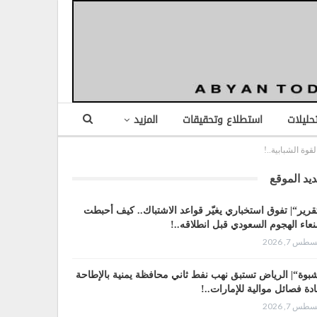
تحليلات
استطلاع وتحقيقات
المزيد
وة الشبابية..!
يد الموقع
قرير“| تفوق استخباري يغيّر قواعد الاشتباك.. كيف أحبطت
عاء الهجوم السعودي قبل انطلاقه..!
طس 7, 2026
بوة“| الرياض تستبق نهب نفط ثاني محافظة يمنية بالإطاحة
ادة فصائل موالية للإمارات..!
طس 7, 2026