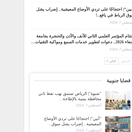
بين“| احتجاجًا على تردي الأوضاع المعيشية.. إضراب يشل
ق الرباط في يافع..!
طس 7, 2026
تتام المؤتمر العلمي الثاني للأنف والأذن والحنجرة بجامعة
وات لتطوير خدمات السمع ومواكبة التقنيات…
طس 7, 2026
السابق
التالي
ضرموت“| عصيان مدني واسع ورفض للتجنيد السعودي
سّعان المواجهة مع الرياض..!
طس 6, 2026
قضايا جنوبية
عقيلي يعلن تمرّد قيادات عسكرية.. أزمة “البطاقة الذكية”
“شبوة“| الرياض تستبق نهب نفط ثاني
هّد لإقالات واسعة وإعادة ترتيب المشهد العسكري..!
محافظة يمنية بالإطاحة…
طس 6, 2026
أغسطس 7, 2026
بات صنعاء تربك التحشيدات السعودية شرق اليمن.. خسائر
“أبين“| احتجاجًا على تردي الأوضاع
رية وانسحابات وفوضى تعصف بمعسكرات حضرموت
المعيشية.. إضراب يشل سوق…
أرب..!
أغسطس 7, 2026