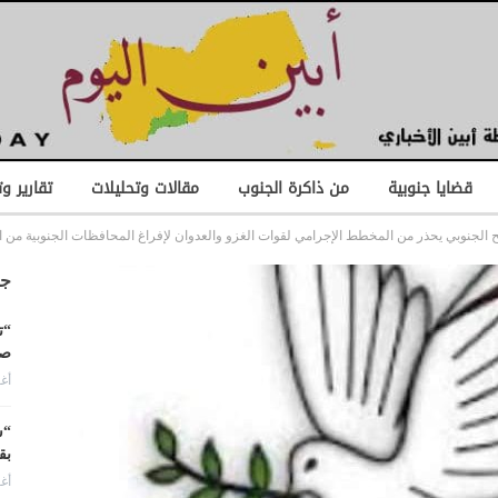
قضايا جنوبية
من ذاكرة الجنوب
مقالات وتحليلات
تقارير و
 الجنوبي يحذر من المخطط الإجرامي لقوات الغزو والعدوان لإفراغ المحافظات الجنوبية من الق
جد
“ت
صن
أغس
“ش
بق
أغس