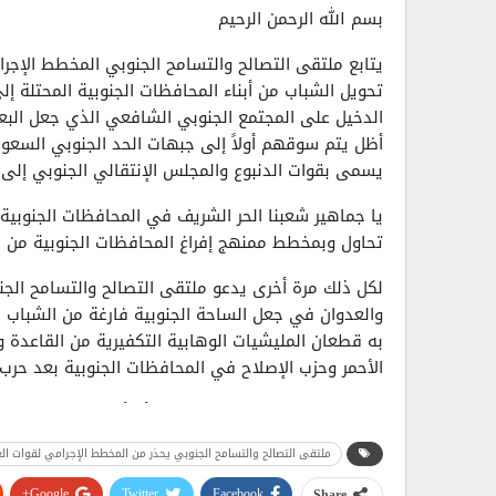
بسم الله الرحمن الرحيم
يتابع ملتقى التصالح والتسامح الجنوبي المخطط الإجر
تحويل الشباب من أبناء المحافظات الجنوبية المحتلة إل
الدخيل على المجتمع الجنوبي الشافعي الذي جعل البع
أظل يتم سوقهم أولاً إلى جبهات الحد الجنوبي السعود
يسمى بقوات الدنبوع والمجلس الإنتقالي الجنوبي إلى
يا جماهير شعبنا الحر الشريف في المحافظات الجنوبية 
تحاول وبمخطط ممنهج إفراغ المحافظات الجنوبية من الق
لكل ذلك مرة أخرى يدعو ملتقى التصالح والتسامح الجن
والعدوان في جعل الساحة الجنوبية فارغة من الشباب الق
به قطعان المليشيات الوهابية التكفيرية من القاعدة وأ
الأحمر وحزب الإصلاح في المحافظات الجنوبية بعد حرب وتك
يا جماهير شعبنا اليمني الجنوبي أن أوان معركة تحرير ا
المحافظات الجنوبية الشرفاء.. ولهذا يدعو ملتقى التص
ملتقى التصالح والتسامح الجنوبي يحذر من المخطط الإجرامي لقوات الغزو
الجنوبي 27 أبريل 2006 كل القوى الثوري
الصفوف استعداداً لمعركة تحرير المحافظات الجنوبية..
Google+
Twitter
Facebook
Share