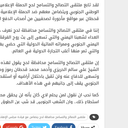
لقد تابع ملتقى التصالح والتسامح لحج الحملة الإعلامي
الوطني الجنوبي ويتضامن معهم ضد الحملة الإعلامية 
قحطان عبر مواقع مأجورة لصحفيين من أصحاب الدفع ا
إننا في ملتقى التصالح والتسامح محافظة لحج نعرف ج
العداء لشعبنا اليمني والتي تسعى إلى بث روح الفر
اليمني الجنوبي وممراته المائية الدولية التي حضي بها
والتي تمر منها أغلب التجارة الدولية في العالم.
إن ملتقى التصالح والتسامح محافظة لحج يقول لهذه الأ
الشيخ علي سالم الحريزي وأحمد محمد قحطان رموز و
وتسعى للدفاع عنه ولن تقبل باحتلال أراضيه أو استق
الجنوبي يقف إلى جانبهم في هذه الأهداف.
كما نحب ان نقول لمن يحلم لاي كان بأنه لن يحقق مطا
استطاع ذلك.. وان الشعب الجنوبي قد شب عن الطوق و
والتحكم على إرادة ومقدرات شعبنا اليمني الجنوبي و
ملتقى التصالح والتسامح محافظة لحج يتضامن مع قيادة مجلس الإنقاذ 
ملتقى التصالح والتسامح لحج
Google+
Twitter
Facebook
Share