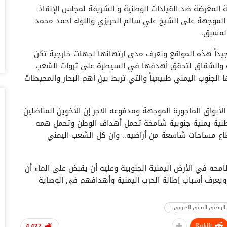
ة المغرضة ضد القيادات الوطنية و الشريفة لمجلس الإنقاذ
أغس
الموجهة على الشيخ علي سالم الحريزي واللواء أحمد محمد
حض
لمسبق.
سع
يداً هذه المواقع ونعرف مدى ارتهانها لجهات خارجية تكن
أغس
قة والشقاق لتحقق أهدفها في السيطرة على ثروات الشعب
 الجنوب اليمني طبيعياً والتي تربط بين أهم البحار والمحيطات
وس
تس
أغس
بواق المأجورة الموجهة ومدفوعه الاجر إن الأخوين المناضلين
طنية يمنية جنوبية شامخة تحمل أهداف الوطن وتحمل همه
خل
وا
طاع مساحات شاسعة من أراضيه.. وان كل الشعب اليمني
أغس
محه في الأرض اليمنية الجنوبية وعليه أن يقبض على الماء أن
ال
يعرف أسباب إطالة الحرب اليمنية وأهدافهم في الوصاية
ال
أنها لن تتحقق وسوف يخرجون منها خاليي الوفاض.
أغس
الوطني اليمني الجنوبي..!
ال
لل
ReddIt
4,427