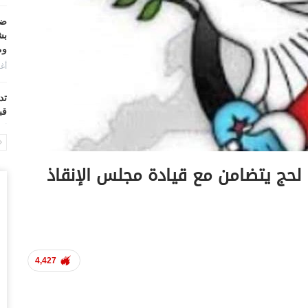
ضر
بش
وم
أغس
تد
قب
أغس
“ح
لحج يتضامن مع قيادة مجلس الإنقاذ
ال
أغس
“ح
تح
أغس
4,427
“ت
دخ