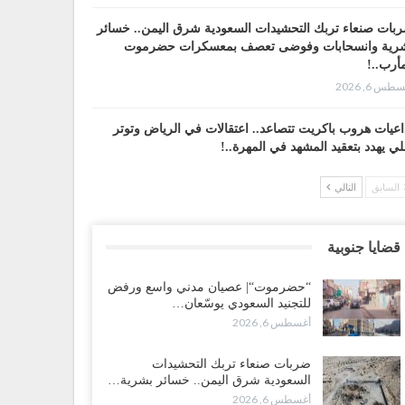
بات صنعاء تربك التحشيدات السعودية شرق اليمن.. خسائر
رية وانسحابات وفوضى تعصف بمعسكرات حضرموت
أرب..!
طس 6, 2026
اعيات هروب باكريت تتصاعد.. اعتقالات في الرياض وتوتر
لي يهدد بتعقيد المشهد في المهرة..!
طس 6, 2026
السابق
التالي
ضرموت“| في تصعيد غير مسبوق.. انتشار فصيل “مكافحة
إرهاب” في أحياء المكلا بالتزامن مع العصيان المدني..!
قضايا جنوبية
طس 6, 2026
“حضرموت“| عصيان مدني واسع ورفض
ضرموت“| الانتقالي يرفع التصعيد بالعصيان المدني.. ورسالة
للتجنيد السعودي يوسّعان…
دٍ للسعودية بشأن النفط..!
أغسطس 6, 2026
طس 6, 2026
ضربات صنعاء تربك التحشيدات
قرير“| عرب جورنال: استقالة مدير مكتب العليمي.. هل
السعودية شرق اليمن.. خسائر بشرية…
لت سلطة الرئاسي مرحلة التفكك المؤسسي..!
أغسطس 6, 2026