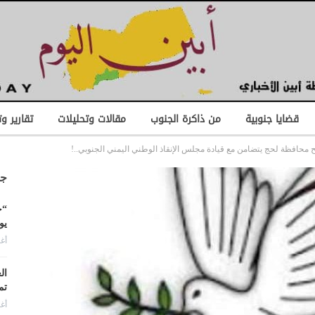
قضايا جنوبية
من ذاكرة الجنوب
مقالات وتحليلات
تقارير و
 محافظة لحج يتضامن مع قيادة مجلس الإنقاذ الوطني اليمني الجنوبي..!
جد
“ح
يو
أغس
ال
تم
أغس