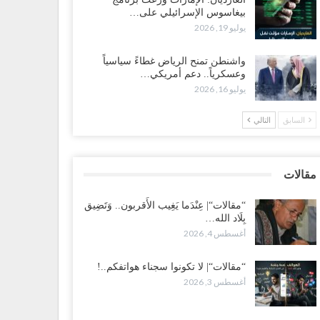
بيغاسوس الإسرائيلي على…
ضرموت“| بعد اقتحام منزل شيخ بارز.. قبائل الصحراء
يوليو 19, 2026
يمنية تبدأ احتشاداً على الحدود السعودية..!
طس 2, 2026
واشنطن تمنح الرياض غطاءً سياسياً
وعسكرياً.. دعم أمريكي…
يوليو 16, 2026
ط غضبٍ جنوباً.. دعوات لإغلاق مطرح فدغم مع تحوله من
سكر للتجنيد إلى ساحة لتصفية قادة التحالف..!
السابق
التالي
طس 2, 2026
عز“| مع اقتراب إعادة الهيكلة السعودية.. سباق بين طارق
لإصلاح لإشعال حرب..!
مقالات
طس 2, 2026
“مقالات“| عِنْدَما يَغِيب الأَقربون.. وَتَضِيق
بِلَاد الله…
ضرموت“| تغييرات سعودية بصفوف قيادة “درع الوطن”
أغسطس 4, 2026
متمركز بالعبر.. هل بدأت الرياض إعادة هيكلة فصائلها بعد…
طس 2, 2026
“مقالات“| لا تكونوا سجناء هواتفكم..!
أغسطس 3, 2026