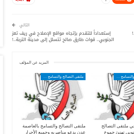
أغس
“ت
التالي
ال
!
إستعداداً للتقدم بإتجاه مواقع الإصلاح في ريف تعز
تو
الجنوبي.. قوات طارق صالح تتسلل إلى مدينة التربة..!
أغس
ال
وبيع 2.5 مليون ب
المزيد عن المؤلف
أغس
ملتقى التصالح والتسامح الجنوبي
ملتقى التصالح والتسامح الجنوبي
مد
با
أغس
“ت
لط
أغس
في ملتقى التصالح
ملتقى التصالح والتسامح بالعاصمة
نوبي تهنئ جموع
عدن يدعو مناصريه وجميع الأحرار