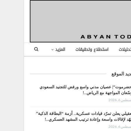
تحليلات
استطلاع وتحقيقات
المزيد
يد الموقع
ضرموت“| عصيان مدني واسع ورفض للتجنيد السعودي
سّعان المواجهة مع الرياض..!
طس 6, 2026
عقيلي يعلن تمرّد قيادات عسكرية.. أزمة “البطاقة الذكية”
هّد لإقالات واسعة وإعادة ترتيب المشهد العسكري..!
طس 6, 2026