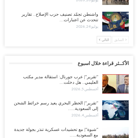
واشنطن تجمّد تصنيف حزب الإصلاح.. تقارير
تتحدث عن اعتبارات…
يوليو 24, 2026
السابق
التالي
الأكــثر قراءة خلال اسبوع
“تقرير“| عرب جورنال: استقالة مدير مكتب
العليمي.. هل دخلت…
أغسطس 5, 2026
“تقرير“| الحظر البحري يعيد رسم خرائط الشحن
إلى السعودية..…
أغسطس 4, 2026
“شبوة“| مع تحشيدات عسكرية تنذر بجولة جديدة
مع السعودية..…