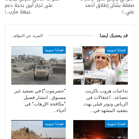
صفقة بشأن إطلاق أحمد
على تجار أبين بحجة دعم
علي..!
جبهة مأرب..!
قد يعجبك ايضا
المزيد عن المؤلف
قضايا جنوبية
قضايا جنوبية
تداعيات هروب باكريت
“حضرموت“| في تصعيد غير
تتصاعد.. اعتقالات في
مسبوق.. انتشار فصيل
الرياض وتوتر قبلي يهدد
“مكافحة الإرهاب” في
بتعقيد المشهد في…
أحياء…
قضايا جنوبية
قضايا جنوبية