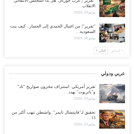
“تقرير“| عرب جورنال: هل بدأ المجلس الانتقالي
أغسطس 3, 2026
الانقلاب…
يوليو 30, 2026
“مقالات“| لا تكونوا سجناء هواتفكم..!
أغسطس 3, 2026
“تقرير“| من اغتيال الحمدي إلى الحصار.. كيف بنت
السعودية…
“حضرموت“| بعد اقتحام منزل شيخ بارز.. قبائل الصحراء اليمنية تبدأ
يوليو 18, 2026
احتشاداً على الحدود السعودية..!
أغسطس 2, 2026
السابق
التالي
وسط غضبٍ جنوباً.. دعوات لإغلاق مطرح فدغم مع تحوله من معسكر
للتجنيد إلى ساحة لتصفية قادة التحالف..!
عربي ودولي
أغسطس 2, 2026
تقرير أمريكي: استنزاف مخزون صواريخ “ثاد”
“تعز“| مع اقتراب إعادة الهيكلة السعودية.. سباق بين طارق والإصلاح
و”باتريوت” يهدد…
لإشعال حرب..!
يوليو 30, 2026
أغسطس 2, 2026
تحقيق لـ”فايننشال تايمز”: واشنطن تنهب أكثر من
13…
“حضرموت“| تغييرات سعودية بصفوف قيادة “درع الوطن” المتمركز
يوليو 23, 2026
بالعبر.. هل بدأت الرياض إعادة هيكلة فصائلها بعد…
أغسطس 2, 2026