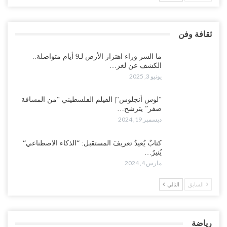
ثقافة وفن
ما السر وراء اهتزاز الأرض لـ9 أيام متواصلة..
الكشف عن لغز…
يونيو 3, 2025
“لوس أنجلوس“| الفيلم الفلسطيني “من المسافة
صفر” يترشح…
ديسمبر 19, 2024
كتابٌ يُعيدُ تعريفَ المستقبل: “الذكاء الاصطناعي“
يُنيرُ…
مارس 4, 2024
السابق
التالي
رياضة