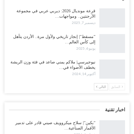
قرعة مونديال 2026: ديربي عربي في مجموعة
الأرجنتين.. ومواجهات…
ديسمبر 7, 2025
“مسقط“| إنجاز تاريخي ولأول مرة.. الأردن يتأهل
إلى كأس العالم…
يونيو 6, 2025
نيوجيرسي| ملاكم يمني صاعد في فئة وزن الريشة
يخطف الأضواء في…
أكتوبر 14, 2024
السابق
التالي
اخبار تقنية
“بكين“| سلاح ميكروويف صيني قادر على تدمير
الأقمار الصناعية…