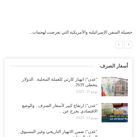
التضخم السنوي لمنطقة اليورو.. “إنفوجرافيك“..!
أسعار الصرف
“عدن“| انهيار كارثي للعملة المحلية.. الدولار
يتخطى 2639…
يونيو 15, 2025
“عدن“| ارتفاع كبير لأسعار الصرف.. والوضع
الاقتصادي يخرج عن…
يونيو 13, 2025
“عدن“| ضمن الانهيار التاريخي وغير المسبوق..