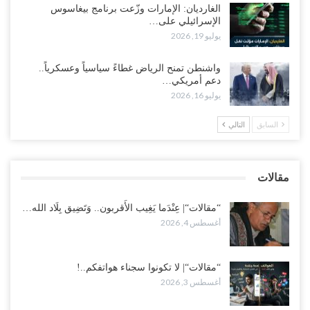
الغارديان: الإمارات وزّعت برنامج بيغاسوس
الإسرائيلي على…
اغتيالات العبر تُشعل حضرموت.. من يقود حرب التصفية الصامتة داخل
يوليو 19, 2026
معسكر التحالف..!
أغسطس 2, 2026
واشنطن تمنح الرياض غطاءً سياسياً وعسكرياً..
دعم أمريكي…
“تعز“| غضب شعبي يشلّ الخط الساحلي المخا- عدن.. هل بدأت المناطق
يوليو 16, 2026
الاستراتيجية بالانفجار من الداخل..!
أغسطس 2, 2026
السابق
التالي
“حضرموت“| الانتقالي يناقش تشكيل لجان أهلية بأهم مناطق النفط..
وتلميحات إماراتية إلى انتقال التصعيد نحو الخيار العسكري..!
مقالات
أغسطس 1, 2026
“مقالات“| عِنْدَما يَغِيب الأَقربون.. وَتَضِيق بِلَاد الله…
أغسطس 4, 2026
“مقالات“| لا تكونوا سجناء هواتفكم..!
أغسطس 3, 2026