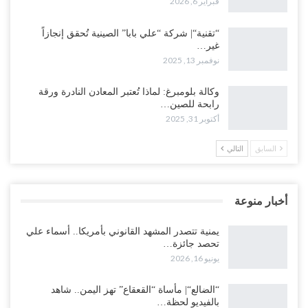
فبراير 6, 2026
“تقنية“| شركة “علي بابا” الصينية تُحقق إنجازاً
غير…
نوفمبر 13, 2025
وكالة بلومبرغ: لماذا تُعتبر المعادن النادرة ورقة
رابحة للصين…
أكتوبر 31, 2025
السابق
التالي
أخبار منوعة
يمنية تتصدر المشهد القانوني بأمريكا.. أسماء علي
تحصد جائزة…
يونيو 16, 2026
“الضالع“| مأساة “القعقاع” تهز اليمن.. شاهد
بالفيديو لحظة…