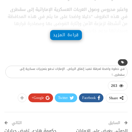
واعتبر محروس وصول العربات العسكرية الإماراتية إلى سقطرى
في هذه الظروف “دليلا واضحا على ما يتم في هذه المحافظة
من أنشطة لزعزعة الأمن وإثارة الفوضى بها ومصادرة قرارها
وسيادتها بدعم خارجي”.
قراءة المزيد
في خطوة واضحة لعرقلة تنفيذ إتفاق الرياض.. الإمارات تدفع بتعزيزات عسكرية إلى
سقطرى..!
263
Google+
Twitter
Facebook
Share
السابق
التالي
الحوثي يعرض على الإمارات
حكومة هادي تفرض جبايات