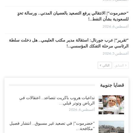
“حضرموت“| الانتقالي يرفع التصعيد بالعصيان المدني.. ورسالة تحدٍ
للسعودية بشأن النفط..!
أغسطس 6, 2026
“تقرير“| عرب جورنال: استقالة مدير مكتب العليمي.. هل دخلت سلطة
الرئاسي مرحلة التفكك المؤسسي..!
أغسطس 5, 2026
السابق
التالي
حضرموت على حافة الانفجار.. اشتباكات قبلية مع فصائل سعودية
وتعزيزات عسكرية لحماية ترتيبات تصدير النفط..!
أغسطس 5, 2026
قضايا جنوبية
وسط معركة سعودية لإسقاط آخر معاقل الزبيدي.. القبائل تستنفر و”درع
تداعيات هروب باكريت تتصاعد.. اعتقالات في
الوطن” تبدأ الانتشار..!
الرياض وتوتر قبلي…
أغسطس 5, 2026
أغسطس 6, 2026
خلافات الرواتب تشعل مواجهة داخل معسكر التحالف… والإصلاح يصعّد
“حضرموت“| في تصعيد غير مسبوق.. انتشار فصيل
في جبهات مأرب وتعز والضالع..!
“مكافحة…