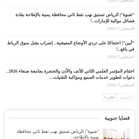
أغسطس 7, 2026
ساحة صراع داخلي مفتوح بين حلفاء الأمس، خصوصاً مع تزايد
الاتهامات المتبادلة وارتباط ملف الاغتيال بحسابات النفوذ
“شبوة“| الرياض تستبق نهب نفط ثاني محافظة يمنية بالإطاحة بقادة
الإقليمي بين الرياض وأبوظبي.
فصائل موالية للإمارات..!
أغسطس 7, 2026
“أبين“| احتجاجًا على تردي الأوضاع المعيشية.. إضراب يشل سوق الرباط
في يافع..!
أغسطس 7, 2026
اختتام المؤتمر العلمي الثاني للأنف والأذن والحنجرة بجامعة صنعاء 2026..
دعوات لتطوير خدمات السمع ومواكبة التقنيات…
أغسطس 7, 2026
السابق
التالي
“حضرموت“| عصيان مدني واسع ورفض للتجنيد السعودي يوسّعان
المواجهة مع الرياض..!
أغسطس 6, 2026
قضايا جنوبية
العقيلي يعلن تمرّد قيادات عسكرية.. أزمة “البطاقة الذكية” تمهّد لإقالات
“شبوة“| الرياض تستبق نهب نفط ثاني محافظة
واسعة وإعادة ترتيب المشهد العسكري..!
يمنية بالإطاحة…