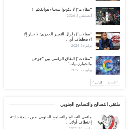
“مقالات“| لا تكونوا سجناء هواتفكم..!
أغسطس 3, 2026
“مقالات“| زلزال التغيير الجذري: لا خيار إلا
الاصطفاف أو…
يوليو 26, 2026
“مقالات“| النفاق الرقمي بين “جوجل
والخوارزميات”:…
يوليو 22, 2026
السابق
التالي
ملتقى التصالح والتسامح الجنوبي
ملتقى التصالح والتسامح الجنوبي يدين بشدة حادثة
إختطاف أولاد…
مارس 30, 2022