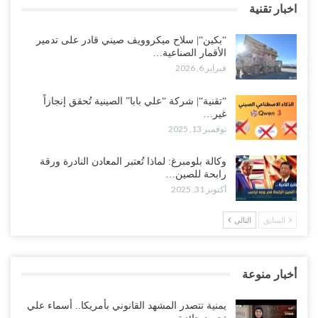
اخبار تقنية
“بكين“| سلاح ميكروويف صيني قادر على تدمير
الأقمار الصناعية…
فبراير 6, 2026
“تقنية“| شركة “علي بابا” الصينية تُحقق إنجازاً
غير…
نوفمبر 13, 2025
وكالة بلومبرغ: لماذا تُعتبر المعادن النادرة ورقة
رابحة للصين…
أكتوبر 31, 2025
السابق
التالي
أخبار منوعة
يمنية تتصدر المشهد القانوني بأمريكا.. أسماء علي