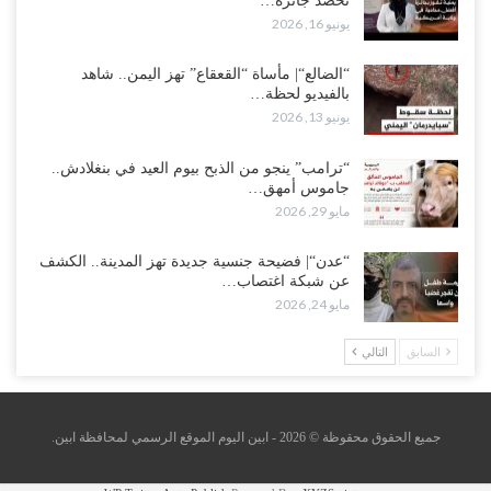
تحصد جائزة…
يونيو 16, 2026
“الضالع“| مأساة “القعقاع” تهز اليمن.. شاهد
بالفيديو لحظة…
يونيو 13, 2026
“ترامب” ينجو من الذبح بيوم العيد في بنغلادش..
جاموس أمهق…
مايو 29, 2026
“عدن“| فضيحة جنسية جديدة تهز المدينة.. الكشف
عن شبكة اغتصاب…
مايو 24, 2026
السابق
التالي
جميع الحقوق محقوظة © 2026 - ابين اليوم الموقع الرسمي لمحافظة ابين.