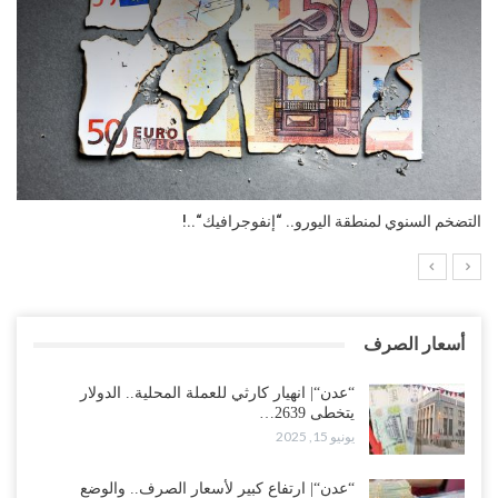
“انفوجرافيك“| مؤشر الدين العام العالمي بنهاية 2024م..!
أسعار الصرف
“عدن“| انهيار كارثي للعملة المحلية.. الدولار
يتخطى 2639…
يونيو 15, 2025
“عدن“| ارتفاع كبير لأسعار الصرف.. والوضع