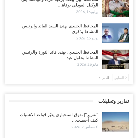
الوكيل العوذلي بوفاة…
أغسطس 5, 2026
يوليو 16, 2026
“تقرير“| الحظر البحري يعيد رسم خرائط الشحن إلى السعودية.. ناقلات
المحافظ الجنيدي يهنئ السيد القائد والرئيس
النفط تلتف حول أفريقيا وسفن تعلن: “لا توجد شحنة…
المشاط بذكرى…
أغسطس 4, 2026
يونيو 15, 2026
العليمي يواجه اتهامات بصفقة نفط سرية مع شركة أمريكية.. وبيع 2.5
المحافظ الجنيدي، يهنئ قائد الثورة والرئيس
مليون برميل يشعل غضب حضرموت..!
النشاط بحلول عيد…
أغسطس 4, 2026
مايو 26, 2026
مدير مكتب العليمي يقدم استقالته.. والخلافات تعصف بالرئاسي وصراع
السابق
التالي
محتدم على خليفته..!
أغسطس 4, 2026
تقارير وتحليلات
“تعز“| وسط إعادة رسم النفوذ السعودي.. الإصلاح يجدد اتهامه لطارق
بالتهريب وعينه على المحافظ..!
“تقرير“| تفوق استخباري يغيّر قواعد الاشتباك..
أغسطس 4, 2026
كيف أحبطت…
أغسطس 7, 2026
“شبوة“| مع تحشيدات عسكرية تنذر بجولة جديدة مع السعودية.. الإمارات