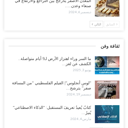
المعدن الأصفر يتأرجح بين التراجع والارتفاع في
صنعاء وعدن..…
ديسمبر 6, 2024
السابق
التالي
ثقافة وفن
ما السر وراء اهتزاز الأرض لـ9 أيام متواصلة..
الكشف عن لغز…
يونيو 3, 2025
“لوس أنجلوس“| الفيلم الفلسطيني “من المسافة
صفر” يترشح…
ديسمبر 19, 2024
كتابٌ يُعيدُ تعريفَ المستقبل: “الذكاء الاصطناعي“
يُنيرُ…
مارس 4, 2024