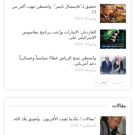
أغسطس 3, 2026
تحقيق لـ”فايننشال تايمز”: واشنطن تنهب أكثر من
13…
يوليو 23, 2026
في تصعيد غير مسبوق ولأول مرة.. عمرو البيض يهاجم السعودية: الثقة
معدومة والقوات الجنوبية ستتحرك إذا استمر القمع..!
أغسطس 3, 2026
الغارديان: الإمارات وزّعت برنامج بيغاسوس
الإسرائيلي على…
يوليو 19, 2026
مع تصاعد الخلافات داخل “الرئاسي”.. أعضاء المجلس ينقلبون على
العليمي ويلغون قراراته ويضغطون لإقالة مدير…
واشنطن تمنح الرياض غطاءً سياسياً وعسكرياً..
أغسطس 3, 2026
دعم أمريكي…
يوليو 16, 2026
العطش وغياب الغاز يفاقمان مأساة الأهالي بعدن.. مدينة تغرق في دوامة
الانهيار الخدمي..!
السابق
التالي
أغسطس 3, 2026
“مقالات“| لا تكونوا سجناء هواتفكم..!
مقالات
أغسطس 3, 2026
“مقالات“| عِنْدَما يَغِيب الأَقربون.. وَتَضِيق بِلَاد الله…
أغسطس 4, 2026