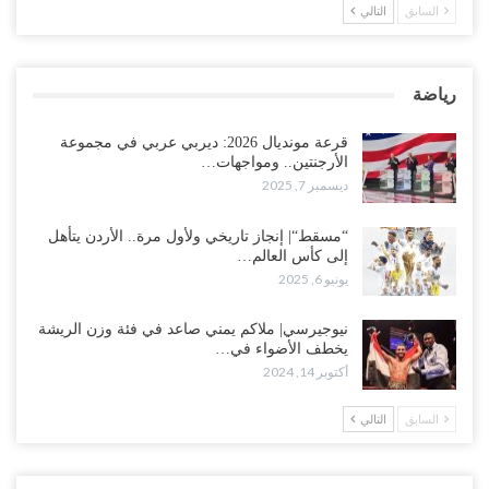
السابق
التالي
رياضة
قرعة مونديال 2026: ديربي عربي في مجموعة
الأرجنتين.. ومواجهات…
ديسمبر 7, 2025
“مسقط“| إنجاز تاريخي ولأول مرة.. الأردن يتأهل
إلى كأس العالم…
يونيو 6, 2025
نيوجيرسي| ملاكم يمني صاعد في فئة وزن الريشة
يخطف الأضواء في…
أكتوبر 14, 2024
السابق
التالي