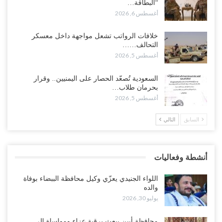
“البطاقة…
أغسطس 5, 2026
أغسطس 6, 2026
حضرموت على حافة الانفجار.. اشتباكات قبلية مع فصائل سعودية
خلافات الرواتب تشعل مواجهة داخل معسكر
وتعزيزات عسكرية لحماية ترتيبات تصدير النفط..!
التحالف……
أغسطس 5, 2026
أغسطس 5, 2026
وسط معركة سعودية لإسقاط آخر معاقل الزبيدي.. القبائل تستنفر و”درع
السعودية تُصعّد الحصار على اليمنيين.. وقرار
الوطن” تبدأ الانتشار..!
بحرمان طلاب…
أغسطس 5, 2026
أغسطس 5, 2026
السابق
التالي
خلافات الرواتب تشعل مواجهة داخل معسكر التحالف… والإصلاح يصعّد
في جبهات مأرب وتعز والضالع..!
أغسطس 5, 2026
أنشطة وفعاليات
السعودية تُصعّد الحصار على اليمنيين.. وقرار بحرمان طلاب الشمال من
تعميد الشهادات يشعل غضباً واسعاً..!
اللواء الجنيدي يعزّي وكيل محافظة الببضاء بوفاة
أغسطس 5, 2026
والده
يوليو 30, 2026
العليمي يشغل خصومه بمعارك التعيينات.. وتحركات موازية للسيطرة على
ملفات المال والنفط..!
محافظة أبين يبعث برقية عزاء ومواساة إلى