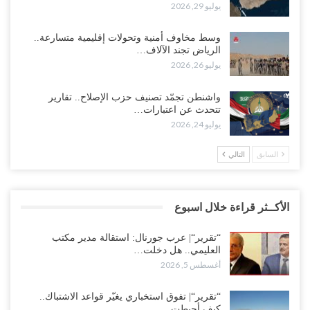
يوليو 29, 2026
وسط مخاوف أمنية وتحولات إقليمية متسارعة..
الرياض تجند الآلاف…
يوليو 26, 2026
واشنطن تجمّد تصنيف حزب الإصلاح.. تقارير
تتحدث عن اعتبارات…
يوليو 24, 2026
السابق
التالي
الأكــثر قراءة خلال اسبوع
“تقرير“| عرب جورنال: استقالة مدير مكتب
العليمي.. هل دخلت…
أغسطس 5, 2026
“تقرير“| تفوق استخباري يغيّر قواعد الاشتباك..
كيف أحبطت…