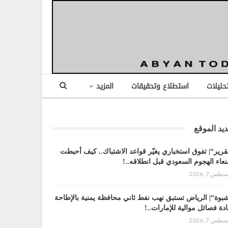
تحليلات
استطلاع وتحقيقات
المزيد
يد الموقع
قرير“| تفوق استخباري يغيّر قواعد الاشتباك.. كيف أحبطت
عاء الهجوم السعودي قبل انطلاقه..!
طس 7, 2026
بوة“| الرياض تستبق نهب نفط ثاني محافظة يمنية بالإطاحة
ادة فصائل موالية للإمارات..!
طس 7, 2026