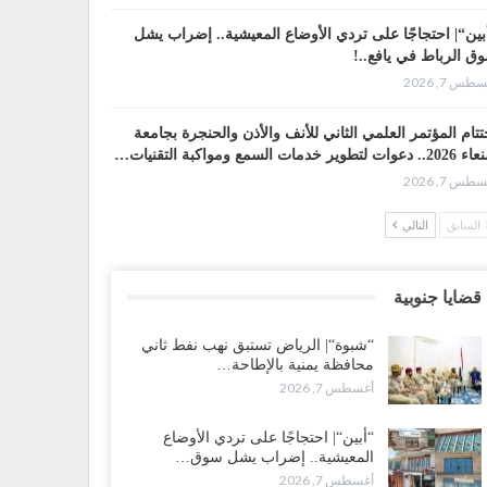
بين“| احتجاجًا على تردي الأوضاع المعيشية.. إضراب يشل
ق الرباط في يافع..!
طس 7, 2026
تتام المؤتمر العلمي الثاني للأنف والأذن والحنجرة بجامعة
وات لتطوير خدمات السمع ومواكبة التقنيات…
طس 7, 2026
السابق
التالي
ضرموت“| عصيان مدني واسع ورفض للتجنيد السعودي
سّعان المواجهة مع الرياض..!
طس 6, 2026
قضايا جنوبية
عقيلي يعلن تمرّد قيادات عسكرية.. أزمة “البطاقة الذكية”
“شبوة“| الرياض تستبق نهب نفط ثاني
هّد لإقالات واسعة وإعادة ترتيب المشهد العسكري..!
محافظة يمنية بالإطاحة…
طس 6, 2026
أغسطس 7, 2026
بات صنعاء تربك التحشيدات السعودية شرق اليمن.. خسائر
“أبين“| احتجاجًا على تردي الأوضاع
رية وانسحابات وفوضى تعصف بمعسكرات حضرموت
المعيشية.. إضراب يشل سوق…
أرب..!
أغسطس 7, 2026