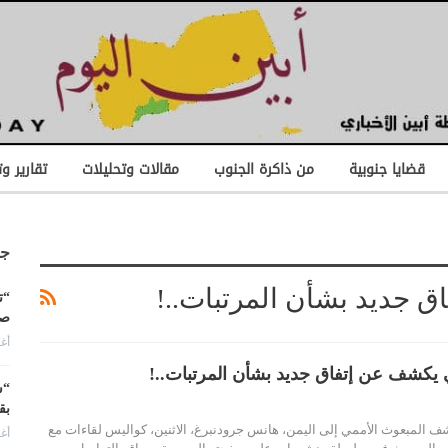
قضايا جنوبية
من ذاكرة الجنوب
مقالات وتحليلات
تقارير و
جد
 جديد بشأن المرتبات..!
“ت
صن
أغس
 يكشف عن إتفاق جديد بشأن المرتبات..!
“ش
بق
شف المبعوث الأممي إلى اليمن، هانس جرودنبرغ، الاثنين، كواليس لقاءات مع
أغس