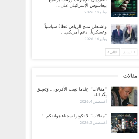
بيغاسوس الإسرائيلي على…
 تصعيد غير مسبوق ولأول مرة.. عمرو البيض يهاجم
يوليو 19, 2026
سعودية: الثقة معدومة والقوات الجنوبية ستتحرك إذا استمر
قمع..!
واشنطن تمنح الرياض غطاءً سياسياً
طس 3, 2026
وعسكرياً.. دعم أمريكي…
يوليو 16, 2026
 تصاعد الخلافات داخل “الرئاسي”.. أعضاء المجلس ينقلبون
ى العليمي ويلغون قراراته ويضغطون لإقالة مدير…
السابق
التالي
طس 3, 2026
عطش وغياب الغاز يفاقمان مأساة الأهالي بعدن.. مدينة تغرق
مقالات
 دوامة الانهيار الخدمي..!
طس 3, 2026
“مقالات“| عِنْدَما يَغِيب الأَقربون.. وَتَضِيق
بِلَاد الله…
أغسطس 4, 2026
قالات“| لا تكونوا سجناء هواتفكم..!
طس 3, 2026
“مقالات“| لا تكونوا سجناء هواتفكم..!
أغسطس 3, 2026