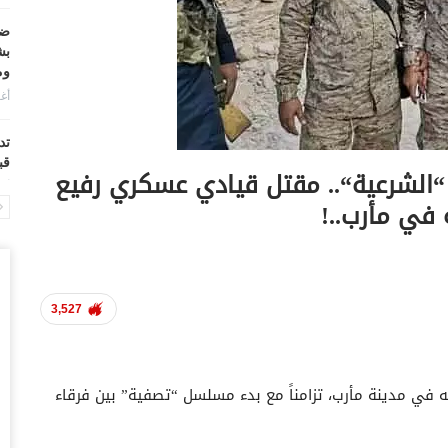
ضر
بش
وم
أغس
تد
قب
الشرعية“.. مقتل قيادي عسكري رفيع
أغس
ي مأرب..!
“ح
ال
أغس
3,527
“ح
تح
أغس
 في مدينة مأرب، تزامناً مع بدء مسلسل “تصفية” بين فرقاء
“ت
دخ