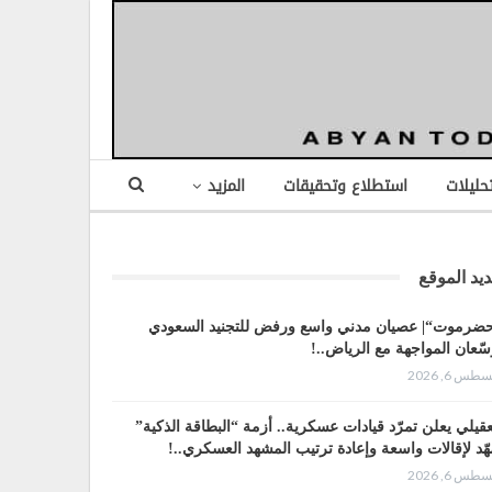
تحليلات
استطلاع وتحقيقات
المزيد
يد الموقع
ضرموت“| عصيان مدني واسع ورفض للتجنيد السعودي
سّعان المواجهة مع الرياض..!
طس 6, 2026
عقيلي يعلن تمرّد قيادات عسكرية.. أزمة “البطاقة الذكية”
هّد لإقالات واسعة وإعادة ترتيب المشهد العسكري..!
طس 6, 2026