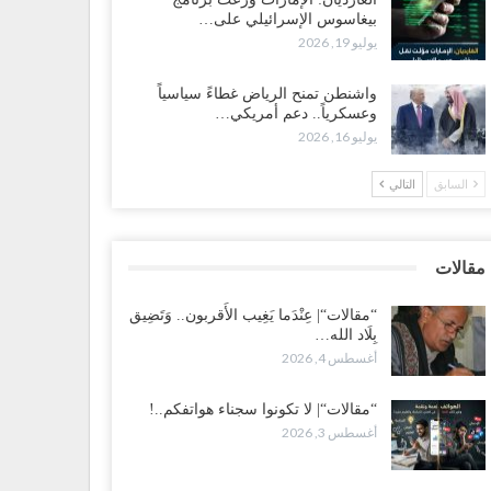
بيغاسوس الإسرائيلي على…
ضرموت“| بعد اقتحام منزل شيخ بارز.. قبائل الصحراء
يوليو 19, 2026
يمنية تبدأ احتشاداً على الحدود السعودية..!
طس 2, 2026
واشنطن تمنح الرياض غطاءً سياسياً
وعسكرياً.. دعم أمريكي…
يوليو 16, 2026
ط غضبٍ جنوباً.. دعوات لإغلاق مطرح فدغم مع تحوله من
سكر للتجنيد إلى ساحة لتصفية قادة التحالف..!
السابق
التالي
طس 2, 2026
عز“| مع اقتراب إعادة الهيكلة السعودية.. سباق بين طارق
لإصلاح لإشعال حرب..!
مقالات
طس 2, 2026
“مقالات“| عِنْدَما يَغِيب الأَقربون.. وَتَضِيق
بِلَاد الله…
ضرموت“| تغييرات سعودية بصفوف قيادة “درع الوطن”
أغسطس 4, 2026
متمركز بالعبر.. هل بدأت الرياض إعادة هيكلة فصائلها بعد…
طس 2, 2026
“مقالات“| لا تكونوا سجناء هواتفكم..!
أغسطس 3, 2026