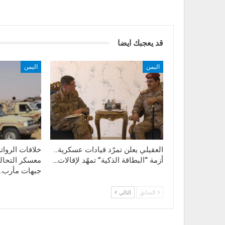
قد يعجبك ايضا
اليمن
اليمن
العقيلي يعلن تمرّد قيادات عسكرية..
خلافات الروا
أزمة “البطاقة الذكية” تمهّد لإقالات…
معسكر التحال
جبهات مأرب…
السابق
التالي