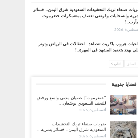
بات صنعاء تربك التحشيدات السعودية شرق اليمن.. خسائر
رية وانسحابات وفوضى تعصف بمعسكرات حضرموت
أرب..!
طس 6, 2026
اعيات هروب باكريت تتصاعد.. اعتقالات في الرياض وتوتر
لي يهدد بتعقيد المشهد في المهرة..!
طس 6, 2026
السابق
التالي
ضرموت“| في تصعيد غير مسبوق.. انتشار فصيل “مكافحة
إرهاب” في أحياء المكلا بالتزامن مع العصيان المدني..!
قضايا جنوبية
طس 6, 2026
“حضرموت“| عصيان مدني واسع ورفض
ضرموت“| الانتقالي يرفع التصعيد بالعصيان المدني.. ورسالة
للتجنيد السعودي يوسّعان…
دٍ للسعودية بشأن النفط..!
أغسطس 6, 2026
طس 6, 2026
ضربات صنعاء تربك التحشيدات
قرير“| عرب جورنال: استقالة مدير مكتب العليمي.. هل
السعودية شرق اليمن.. خسائر بشرية…
لت سلطة الرئاسي مرحلة التفكك المؤسسي..!
أغسطس 6, 2026