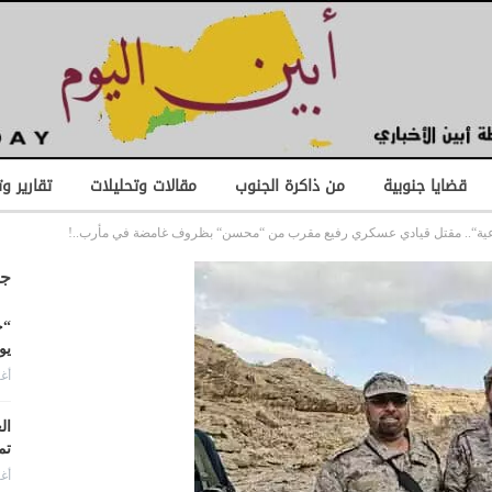
قضايا جنوبية
من ذاكرة الجنوب
مقالات وتحليلات
تقارير و
عية“.. مقتل قيادي عسكري رفيع مقرب من “محسن“ بظروف غامضة في مأرب..!
جد
“ح
يو
أغس
ال
تم
أغس