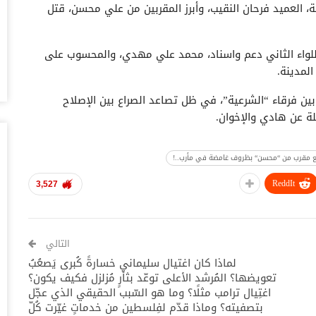
، العميد فرحان النقيب، وأبرز المقربين من علي محسن، قتل
أغس
حض
اللواء الثاني دعم واسناد، محمد علي مهدي، والمحسوب على
سع
لمدينة.
أغس
 فرقاء “الشرعية”، في ظل تصاعد الصراع بين الإصلاح
وس
لة عن هادي والإخوان.
تس
أغس
يع مقرب من “محسن“ بظروف غامضة في مأرب..!
خل
ReddIt
وا
3,527
أغس
ال
التالي
ال
لماذا كان اغتيال سليماني خسارةً كُبرى يَصعُبُ
أغس
تعويضها؟ المُرشد الأعلى توعّد بثأرٍ مُزلزل فكيف يكون؟
اغتِيال ترامب مثلًا؟ وما هو السّبب الحقيقي الذي عجّل
ال
بتصفيته؟ وماذا قدّم لفِلسطين من خدماتٍ غيّرت كُلّ
لل