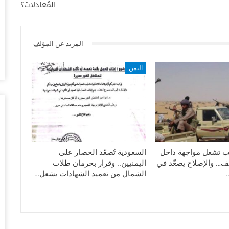
المُعادلات؟
أغس
“ت
ال
المزيد عن المؤلف
تو
أغس
اليمن
ال
وبيع 2.5 مليون ب
أغس
مد
با
تب تشعل مواجهة داخل
السعودية تُصعّد الحصار على
أغس
ف… والإصلاح يصعّد في
اليمنيين.. وقرار بحرمان طلاب
الشمال من تعميد الشهادات يشعل…
“ت
لط
أغس