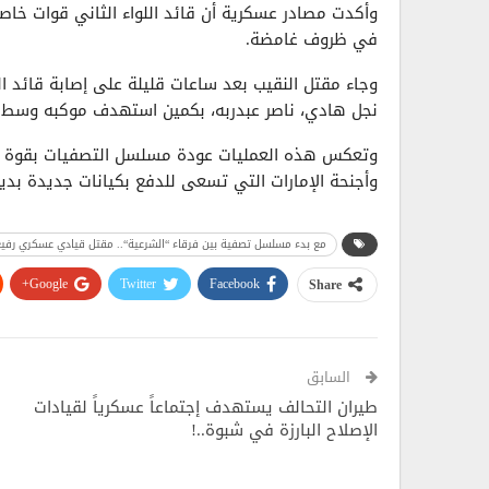
وأكدت مصادر عسكرية أن قائد اللواء الثاني قوات خاصة
في ظروف غامضة.
وجاء مقتل النقيب بعد ساعات قليلة على إصابة قائد 
نجل هادي، ناصر عبدربه، بكمين استهدف موكبه وسط ا
وتعكس هذه العمليات عودة مسلسل التصفيات بقوة بين
وأجنحة الإمارات التي تسعى للدفع بكيانات جديدة بدي
مع بدء مسلسل تصفية بين فرقاء “الشرعية“.. مقتل قيادي عسكري رف
Google+
Twitter
Facebook
Share
السابق
طيران التحالف يستهدف إجتماعاً عسكرياً لقيادات
الإصلاح البارزة في شبوة..!