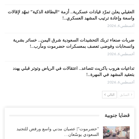
العقيلي يعلن تمرّد قيادات عسكرية.. أزمة “البطاقة الذكية” تمهّد لإقالات
واسعة وإعادة ترتيب المشهد العسكري..!
أغسطس 6, 2026
ضربات صنعاء تربك التحشيدات السعودية شرق اليمن.. خسائر بشرية
وانسحابات وفوضى تعصف بمعسكرات حضرموت ومأرب..!
أغسطس 6, 2026
تداعيات هروب باكريت تتصاعد.. اعتقالات في الرياض وتوتر قبلي يهدد
بتعقيد المشهد في المهرة..!
أغسطس 6, 2026
السابق
التالي
“حضرموت“| في تصعيد غير مسبوق.. انتشار فصيل “مكافحة الإرهاب”
في أحياء المكلا بالتزامن مع العصيان المدني..!
أغسطس 6, 2026
قضايا جنوبية
“حضرموت“| الانتقالي يرفع التصعيد بالعصيان المدني.. ورسالة تحدٍ
“حضرموت“| عصيان مدني واسع ورفض للتجنيد
للسعودية بشأن النفط..!
السعودي يوسّعان…
أغسطس 6, 2026