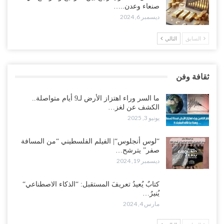
صنعاء وعدن..…
ديسمبر 6, 2024
السابق
التالي
ثقافة وفن
ما السر وراء اهتزاز الأرض لـ9 أيام متواصلة..
الكشف عن لغز…
يونيو 3, 2025
“لوس أنجلوس“| الفيلم الفلسطيني “من المسافة
صفر” يترشح…
ديسمبر 19, 2024
كتابٌ يُعيدُ تعريفَ المستقبل: “الذكاء الاصطناعي“
يُنيرُ…
مارس 4, 2024