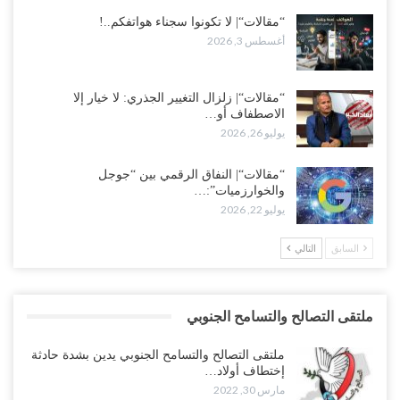
“مقالات“| لا تكونوا سجناء هواتفكم..!
أغسطس 3, 2026
“مقالات“| زلزال التغيير الجذري: لا خيار إلا
الاصطفاف أو…
يوليو 26, 2026
“مقالات“| النفاق الرقمي بين “جوجل
والخوارزميات”:…
يوليو 22, 2026
السابق
التالي
ملتقى التصالح والتسامح الجنوبي
ملتقى التصالح والتسامح الجنوبي يدين بشدة حادثة
إختطاف أولاد…
مارس 30, 2022