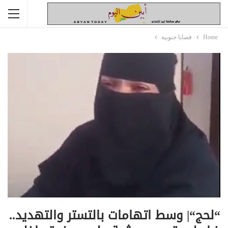
Home
قضايا جنوبية
“لحج“| وسط اتهامات بالتستر والتهديد..