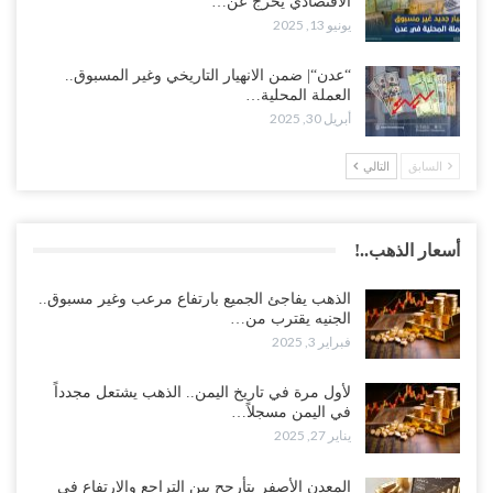
الاقتصادي يخرج عن…
يونيو 13, 2025
“عدن“| ضمن الانهيار التاريخي وغير المسبوق..
العملة المحلية…
أبريل 30, 2025
السابق
التالي
أسعار الذهب..!
الذهب يفاجئ الجميع بارتفاع مرعب وغير مسبوق..
الجنيه يقترب من…
فبراير 3, 2025
لأول مرة في تاريخ اليمن.. الذهب يشتعل مجدداً
في اليمن مسجلاً…
يناير 27, 2025
المعدن الأصفر يتأرجح بين التراجع والارتفاع في