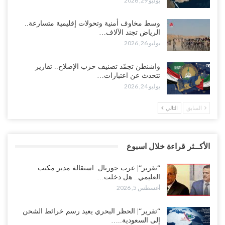
يوليو 29, 2026
وسط مخاوف أمنية وتحولات إقليمية متسارعة..
الرياض تجند الآلاف…
يوليو 26, 2026
واشنطن تجمّد تصنيف حزب الإصلاح.. تقارير
تتحدث عن اعتبارات…
يوليو 24, 2026
السابق
التالي
الأكــثر قراءة خلال اسبوع
“تقرير“| عرب جورنال: استقالة مدير مكتب
العليمي.. هل دخلت…
أغسطس 5, 2026
“تقرير“| الحظر البحري يعيد رسم خرائط الشحن
إلى السعودية..…