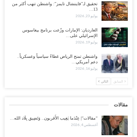
تحقيق لـ”فايننشال تايمز”: واشنطن تنهب أكثر من
13…
“حضرموت“| بعد اقتحام منزل شيخ بارز.. قبائل الصحراء اليمنية تبدأ
يوليو 23, 2026
احتشاداً على الحدود السعودية..!
أغسطس 2, 2026
الغارديان: الإمارات وزّعت برنامج بيغاسوس
الإسرائيلي على…
وسط غضبٍ جنوباً.. دعوات لإغلاق مطرح فدغم مع تحوله من معسكر
يوليو 19, 2026
للتجنيد إلى ساحة لتصفية قادة التحالف..!
أغسطس 2, 2026
واشنطن تمنح الرياض غطاءً سياسياً وعسكرياً..
دعم أمريكي…
“تعز“| مع اقتراب إعادة الهيكلة السعودية.. سباق بين طارق والإصلاح
يوليو 16, 2026
لإشعال حرب..!
أغسطس 2, 2026
السابق
التالي
“حضرموت“| تغييرات سعودية بصفوف قيادة “درع الوطن” المتمركز
بالعبر.. هل بدأت الرياض إعادة هيكلة فصائلها بعد…
مقالات
أغسطس 2, 2026
“مقالات“| عِنْدَما يَغِيب الأَقربون.. وَتَضِيق بِلَاد الله…
أغسطس 4, 2026