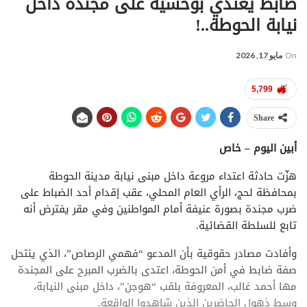
ضابط يعتدي بوحشية على مجندة داخل
نيابة الحوطة..!
On
مايو 17, 2026
5,799
Share
أبين اليوم – خاص
هزّت حادثة اعتداء مروعة داخل مبنى نيابة مدينة الحوطة
بمحافظة لحج، الرأي العام المحلي، عقب إقدام أحد الضباط على
ضرب مجندة بصورة عنيفة أمام المواطنين وفي مقر يفترض أنه
تابع للسلطة القضائية.
وأفادت مصادر حقوقية بأن المدعو “فهمي الرصاص”، الذي ينتحل
صفة ضابط في أمن الحوطة، اعتدى بالضرب المبرح على المجندة
مها أحمد غالب، المعروفة بلقب “هوجن”، داخل مبنى النيابة،
وسط ذهول الحاضرين الذين شاهدوا الواقعة.