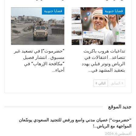
قضايا جنوبية
قضايا جنوبية
تداعيات هروب باكريت
“حضرموت“| في تصعيد غير
تتصاعد.. اعتقالات في
مسبوق.. انتشار فصيل
الرياض وتوتر قبلي يهدد
“مكافحة الإرهاب” في
بتعقيد المشهد في…
أحياء…
السابق
التالي
جديد الموقع
“حضرموت“| عصيان مدني واسع ورفض للتجنيد السعودي يوسّعان
المواجهة مع الرياض..!
أغسطس 6, 2026