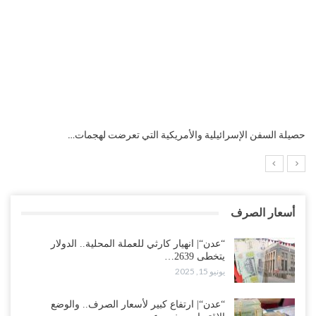
التضخم السنوي لمنطقة اليورو.. “إنفوجرافيك“..!
أسعار الصرف
“عدن“| انهيار كارثي للعملة المحلية.. الدولار
يتخطى 2639…
يونيو 15, 2025
“عدن“| ارتفاع كبير لأسعار الصرف.. والوضع