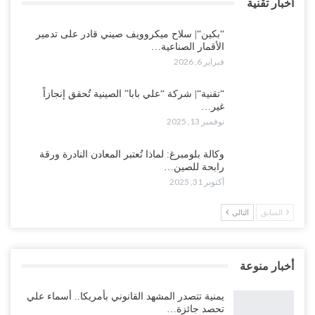
اخبار تقنية
“بكين“| سلاح ميكروويف صيني قادر على تدمير
الأقمار الصناعية…
فبراير 6, 2026
“تقنية“| شركة “علي بابا” الصينية تُحقق إنجازاً
غير…
نوفمبر 13, 2025
وكالة بلومبرغ: لماذا تُعتبر المعادن النادرة ورقة
رابحة للصين…
أكتوبر 31, 2025
السابق
التالي
أخبار منوعة
يمنية تتصدر المشهد القانوني بأمريكا.. أسماء علي
تحصد جائزة…