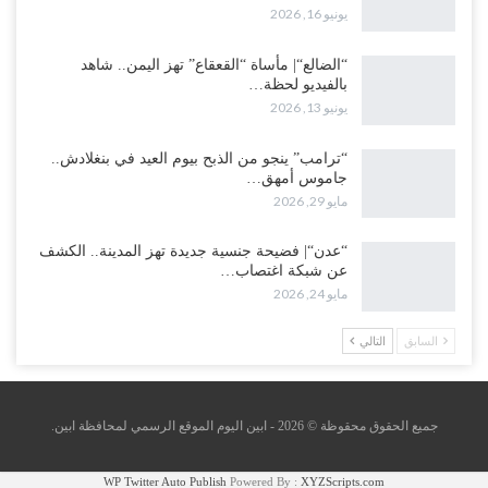
يونيو 16, 2026
“الضالع“| مأساة “القعقاع” تهز اليمن.. شاهد
بالفيديو لحظة…
يونيو 13, 2026
“ترامب” ينجو من الذبح بيوم العيد في بنغلادش..
جاموس أمهق…
مايو 29, 2026
“عدن“| فضيحة جنسية جديدة تهز المدينة.. الكشف
عن شبكة اغتصاب…
مايو 24, 2026
السابق
التالي
جميع الحقوق محقوظة © 2026 - ابين اليوم الموقع الرسمي لمحافظة ابين.
WP Twitter Auto Publish
Powered By :
XYZScripts.com