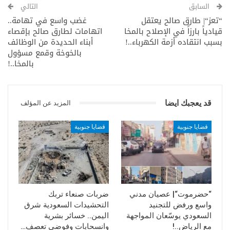
السابق
التالي
تحليل:
“تعز“| طارق صالح يعتقل
غضب واسع في تهامة..
تعكس هذه الحادثة حجم الانهيار الذي تعيشه المؤسسات
قيادياً بارزاً في الإصلاح بالمخا
اتهامات لطارق صالح بإقصاء
الأمنية والقضائية في المناطق الخاضعة لسيطرة الفصائل
بسبب انتقاده أزمة الكهرباء..!
أبناء الحديدة من الوظائف
بالخوخة وقمع مسؤول
الموالية للتحالف، حيث بات العنف داخل المقار الرسمية سلوكاً
بالمخا..!
متكرراً في ظل غياب المحاسبة وهيمنة مراكز النفوذ المسلحة.
والأخطر أن الاعتداء لم يتوقف عند ممارسة العنف الجسدي، بل
امتد – وفق المصادر – إلى محاولة ترهيب الضحية ومنعها من
قد يعجبك ايضا
المزيد عن المؤلف
المطالبة بحقوقها، ما يكشف وجود بيئة حماية غير معلنة
للمتنفذين داخل الأجهزة الأمنية.
قضايا جنوبية
قضايا جنوبية
كما أن اتساع موجة الغضب الشعبي يعكس تنامي حالة الاحتقان
تجاه الانفلات الأمني وتراجع هيبة القانون، خصوصاً مع تكرار
حوادث الاعتداء والانتهاكات دون إجراءات رادعة أو محاكمات
حقيقية.
“حضرموت“| عصيان مدني
ضربات صنعاء تربك
واسع ورفض للتجنيد
التحشيدات السعودية شرق
السعودي يوسّعان المواجهة
اليمن.. خسائر بشرية
مع الرياض..!
وانسحابات وفوضى تعصف…