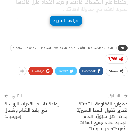
إحتجاجاً على استهداف قادتها وآخرها اقتحام منزل قائدها
عبدربه لعكب في محاولة لاهانته..
قراءة المزيد
لكن تزامن الإنسحاب مع توتر في عتق وصل حد استهداف أطقم
اللواء الثالث عمالقة لرفعها علم الانتقالي يشير إلى ترتيبات
لمعركة عتق.
إنسحاب مفاجئ لقوات الأمن الخاصة من مواقعها في مديريات عدة في شبوة..!
3,766
Google+
Twitter
Facebook
Share
السابق
التالي
عطوان: المُقاومة الشعبيّة
إعادة تقييم القدرات الروسية
لتحرير حُقول النفط السوريّة
في بلاد الشام وشمال
بدأت.. هل سيُؤرِّخ العام
إفريقيا..!
الجديد لطرد جميع القوّات
الأمريكيّة من سوريا؟