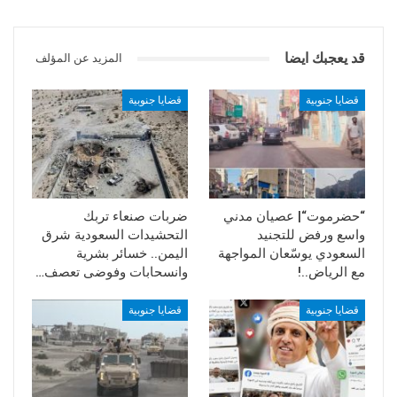
قد يعجبك ايضا
المزيد عن المؤلف
قضايا جنوبية
قضايا جنوبية
“حضرموت“| عصيان مدني
ضربات صنعاء تربك
واسع ورفض للتجنيد
التحشيدات السعودية شرق
السعودي يوسّعان المواجهة
اليمن.. خسائر بشرية
مع الرياض..!
وانسحابات وفوضى تعصف…
قضايا جنوبية
قضايا جنوبية