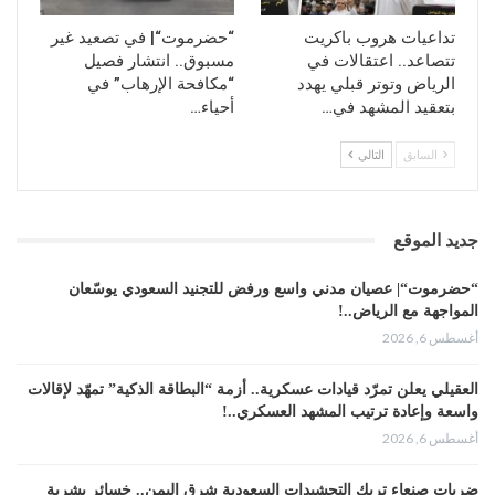
تداعيات هروب باكريت
“حضرموت“| في تصعيد غير
تتصاعد.. اعتقالات في
مسبوق.. انتشار فصيل
الرياض وتوتر قبلي يهدد
“مكافحة الإرهاب” في
بتعقيد المشهد في…
أحياء…
السابق
التالي
جديد الموقع
“حضرموت“| عصيان مدني واسع ورفض للتجنيد السعودي يوسّعان
المواجهة مع الرياض..!
أغسطس 6, 2026
العقيلي يعلن تمرّد قيادات عسكرية.. أزمة “البطاقة الذكية” تمهّد لإقالات
واسعة وإعادة ترتيب المشهد العسكري..!
أغسطس 6, 2026
ضربات صنعاء تربك التحشيدات السعودية شرق اليمن.. خسائر بشرية