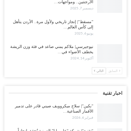
الأرجنتين.. ومواجهات…
ديسمبر 7, 2025
“مسقط“| إنجاز تاريخي ولأول مرة.. الأردن يتأهل
إلى كأس العالم…
يونيو 6, 2025
نيوجيرسي| ملاكم يمني صاعد في فئة وزن الريشة
يخطف الأضواء في…
أكتوبر 14, 2024
السابق
التالي
اخبار تقنية
“بكين“| سلاح ميكروويف صيني قادر على تدمير
الأقمار الصناعية…
فبراير 6, 2026
“تقنية“| شركة “علي بابا” الصينية تُحقق إنجازاً