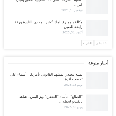
غير…
نوفمبر 13, 2025
وكالة بلومبرغ: لماذا تُعتبر المعادن النادرة ورقة
رابحة للصين…
أكتوبر 31, 2025
السابق
التالي
أخبار منوعة
يمنية تتصدر المشهد القانوني بأمريكا.. أسماء علي
تحصد جائزة…
يونيو 16, 2026
“الضالع“| مأساة “القعقاع” تهز اليمن.. شاهد
بالفيديو لحظة…
يونيو 13, 2026