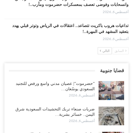
وانسحابات وفوضى تعصف بمعسكرات حضرموت ومأرب..!
أغسطس 6, 2026
تداعيات هروب باكريت تتصاعد.. اعتقالات في الرياض وتوتر قبلي يهدد
بتعقيد المشهد في المهرة..!
أغسطس 6, 2026
السابق
التالي
“حضرموت“| في تصعيد غير مسبوق.. انتشار فصيل “مكافحة الإرهاب”
في أحياء المكلا بالتزامن مع العصيان المدني..!
أغسطس 6, 2026
قضايا جنوبية
“حضرموت“| الانتقالي يرفع التصعيد بالعصيان المدني.. ورسالة تحدٍ
“حضرموت“| عصيان مدني واسع ورفض للتجنيد
للسعودية بشأن النفط..!
السعودي يوسّعان…
أغسطس 6, 2026
أغسطس 6, 2026
“تقرير“| عرب جورنال: استقالة مدير مكتب العليمي.. هل دخلت سلطة
ضربات صنعاء تربك التحشيدات السعودية شرق
الرئاسي مرحلة التفكك المؤسسي..!
اليمن.. خسائر بشرية…
أغسطس 5, 2026
أغسطس 6, 2026