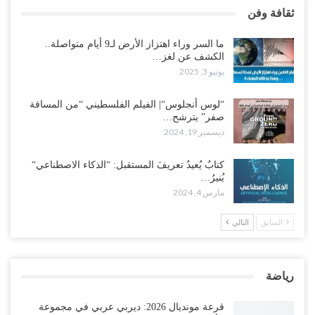
ثقافة وفن
ما السر وراء اهتزاز الأرض لـ9 أيام متواصلة..
الكشف عن لغز…
يونيو 3, 2025
“لوس أنجلوس“| الفيلم الفلسطيني “من المسافة
صفر” يترشح…
ديسمبر 19, 2024
كتابٌ يُعيدُ تعريفَ المستقبل: “الذكاء الاصطناعي“
يُنيرُ…
مارس 4, 2024
السابق
التالي
رياضة
قرعة مونديال 2026: ديربي عربي في مجموعة