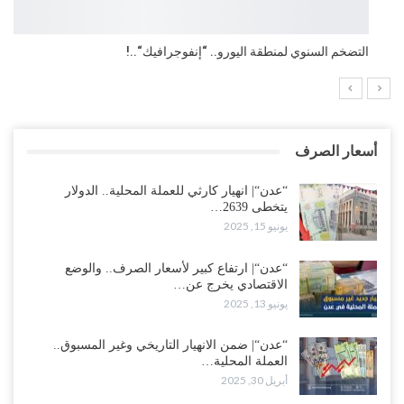
التضخم السنوي لمنطقة اليورو.. “إنفوجرافيك“..!
أسعار الصرف
“عدن“| انهيار كارثي للعملة المحلية.. الدولار
يتخطى 2639…
يونيو 15, 2025
“عدن“| ارتفاع كبير لأسعار الصرف.. والوضع
الاقتصادي يخرج عن…
يونيو 13, 2025
“عدن“| ضمن الانهيار التاريخي وغير المسبوق..
العملة المحلية…
أبريل 30, 2025