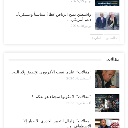
يوليو 19, 2026
للتجنيد إلى ساحة لتصفية قادة التحالف..!
أغسطس 2, 2026
واشنطن تمنح الرياض غطاءً سياسياً وعسكرياً..
دعم أمريكي…
“تعز“| مع اقتراب إعادة الهيكلة السعودية.. سباق بين طارق والإصلاح
يوليو 16, 2026
لإشعال حرب..!
أغسطس 2, 2026
السابق
التالي
“حضرموت“| تغييرات سعودية بصفوف قيادة “درع الوطن” المتمركز
بالعبر.. هل بدأت الرياض إعادة هيكلة فصائلها بعد…
مقالات
أغسطس 2, 2026
“مقالات“| عِنْدَما يَغِيب الأَقربون.. وَتَضِيق بِلَاد الله…
أغسطس 4, 2026
“مقالات“| لا تكونوا سجناء هواتفكم..!
أغسطس 3, 2026
“مقالات“| زلزال التغيير الجذري: لا خيار إلا
الاصطفاف أو…