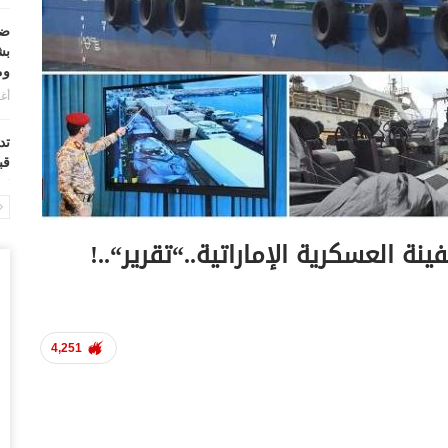
ضر
بش
وم
أغس
تد
قب
أغس
“ح
ة العسكرية الإماراتية..“تقرير“..!
ال
أغس
“ح
تح
4,251
أغس
“ت
دخ