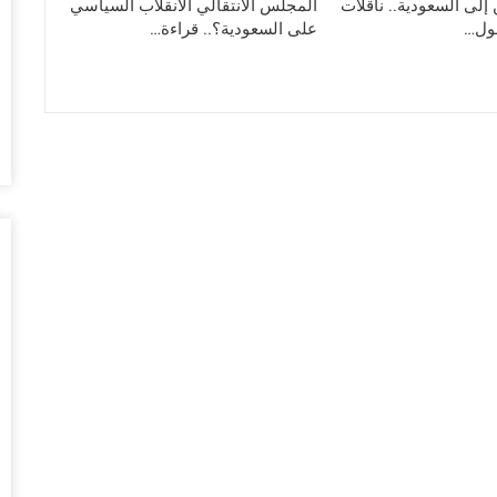
“ش
لى السعودية.. ناقلات
المجلس الانتقالي الانقلاب السياسي
ال
حول…
على السعودية؟.. قراءة…
عل
أغس
“ا
الأ
أغس
“مق
تَب
أغس
ال
مع
أغس
ال
وس
أغس