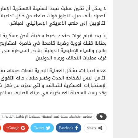
لا يمكن أن تكون عملية ضبط السفينة العسكرية الإماراتي
الحمراء بألف ميل، تتجاوز قوات صنعاء من خلال تداعيات
الثانويين، إلى ملعب الأمريكي الإسرائيلي المباشر.
إذ يعد قيام قوات صنعاء بضبط سفينة شحن عسكرية للتح
بمثابة قنبلة نووية وضربة قاصمة في خاصرة المشاريع 
والجزر والمياه الإقليمية الدولية، بغرض السيطرة على 
غرف عمليات التحالف ورعاه الدوليين.
لعدة اعتبارات، تشكل العملية البحرية لقوات صنعاء، تقدم
الثامن، ليس لضخامة الحدث وكسر صنعاء حالة التفوق
الإستخبارات العسكرية للتحالف، والتي عجزت عن فعل ش
وقد رست السفينة العسكرية في ميناء الصليف بسلام 
بجانب ذلك، فإن عملية السيطرة على سفينة شحن عسك
يبدو أنها العملية الوحيدة التي تمت بهذا الشكل في 
مضامين وتداعيات عملية ضبط السفينة العسكرية الإماراتية..“تقرير“..!
البحرية لقوات صنعاء، وهو ما يعكس تطوراً ملحوظاً في
Google+
Twitter
Facebook
Share
أهم ما يمكن ملاحظته، هو التكتيك العال الذي رافق ا