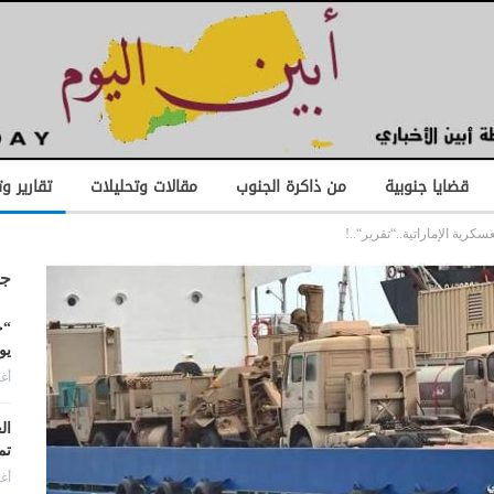
قضايا جنوبية
من ذاكرة الجنوب
مقالات وتحليلات
تقارير و
رية الإماراتية..“تقرير“..!
جد
“ح
يو
أغس
ال
تم
أغس