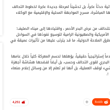
أغس
ة حدثاً عابراً، بل تدشيناً لمرحلة جديدة عابرة لخطوط التحالف
ها المباشرة، مسرح المواجهة المحلية والإقليمية مع الوكلاء
حض
سع
أغس
الف من عرض البحر الأحمر ، واقتيادها إلى ميناء الصليف؛
الأمريكية والصهيونية الرامية لتوسيع نفوذها في السواحل
وس
طرق الملاحة الدولية، ما قد يترتب عليها من تأثيرات عميقة في
تس
أغس
اً إستراتيجياً حقيقياً، يؤهلها لحسم المعركة كلياً خلال عامها
خل
 البحري لقوى التحالف وحسب، بل أيضاً لفضحها هشاشة أجهزة
وا
يء لوقف العملية، بل أنها لم تعلم إلا من وسائل إعلام صنعاء
أغس
!.
ال
رية وجرها مع طاقمها بسلام دون قطرة دم واحدة ، والتي
ال
تاريخ الحروب الحديثة؛ تؤكد مدى تفوق القدرات العسكرية
أغس
 قدرتها على الرصد والمتابعة والتنفيذ بسرعة خارقة.
ReddIt
4,251
ال
لعملية لقوات صنعاء، من خلال تجنب الصدام البحري مع ما
لل