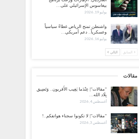
بيغاسوس الإسرائيلي على…
ضرموت“| بعد اقتحام منزل شيخ بارز.. قبائل الصحراء
يوليو 19, 2026
يمنية تبدأ احتشاداً على الحدود السعودية..!
طس 2, 2026
واشنطن تمنح الرياض غطاءً سياسياً
وعسكرياً.. دعم أمريكي…
يوليو 16, 2026
ط غضبٍ جنوباً.. دعوات لإغلاق مطرح فدغم مع تحوله من
سكر للتجنيد إلى ساحة لتصفية قادة التحالف..!
السابق
التالي
طس 2, 2026
عز“| مع اقتراب إعادة الهيكلة السعودية.. سباق بين طارق
لإصلاح لإشعال حرب..!
مقالات
طس 2, 2026
“مقالات“| عِنْدَما يَغِيب الأَقربون.. وَتَضِيق
بِلَاد الله…
ضرموت“| تغييرات سعودية بصفوف قيادة “درع الوطن”
أغسطس 4, 2026
متمركز بالعبر.. هل بدأت الرياض إعادة هيكلة فصائلها بعد…
طس 2, 2026
“مقالات“| لا تكونوا سجناء هواتفكم..!
أغسطس 3, 2026