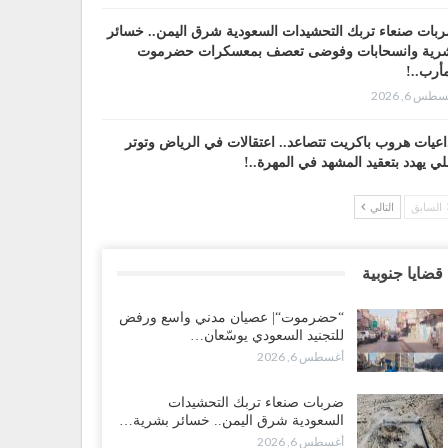
بات صنعاء تربك التحشيدات السعودية شرق اليمن.. خسائر
رية وانسحابات وفوضى تعصف بمعسكرات حضرموت
أرب..!
طس 6, 2026
اعيات هروب باكريت تتصاعد.. اعتقالات في الرياض وتوتر
لي يهدد بتعقيد المشهد في المهرة..!
طس 6, 2026
السابق
التالي
ضرموت“| في تصعيد غير مسبوق.. انتشار فصيل “مكافحة
إرهاب” في أحياء المكلا بالتزامن مع العصيان المدني..!
قضايا جنوبية
طس 6, 2026
“حضرموت“| عصيان مدني واسع ورفض
ضرموت“| الانتقالي يرفع التصعيد بالعصيان المدني.. ورسالة
للتجنيد السعودي يوسّعان…
دٍ للسعودية بشأن النفط..!
أغسطس 6, 2026
طس 6, 2026
ضربات صنعاء تربك التحشيدات
قرير“| عرب جورنال: استقالة مدير مكتب العليمي.. هل
السعودية شرق اليمن.. خسائر بشرية…
لت سلطة الرئاسي مرحلة التفكك المؤسسي..!
أغسطس 6, 2026