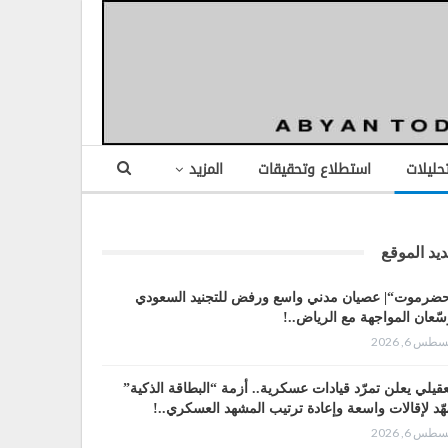
تحليلات
استطلاع وتحقيقات
المزيد
يد الموقع
ضرموت“| عصيان مدني واسع ورفض للتجنيد السعودي
سّعان المواجهة مع الرياض..!
طس 6, 2026
عقيلي يعلن تمرّد قيادات عسكرية.. أزمة “البطاقة الذكية”
هّد لإقالات واسعة وإعادة ترتيب المشهد العسكري..!
طس 6, 2026