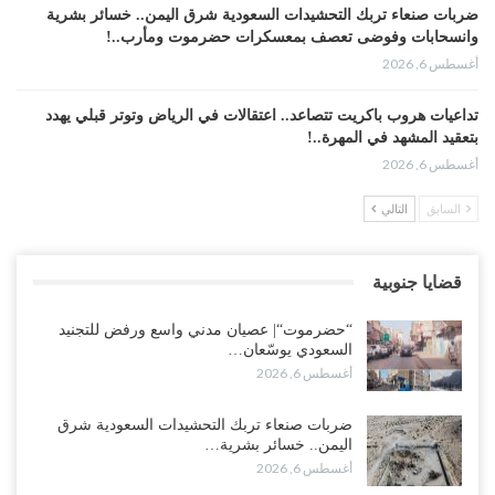
ضربات صنعاء تربك التحشيدات السعودية شرق اليمن.. خسائر بشرية
وانسحابات وفوضى تعصف بمعسكرات حضرموت ومأرب..!
أغسطس 6, 2026
تداعيات هروب باكريت تتصاعد.. اعتقالات في الرياض وتوتر قبلي يهدد
بتعقيد المشهد في المهرة..!
أغسطس 6, 2026
السابق
التالي
“حضرموت“| في تصعيد غير مسبوق.. انتشار فصيل “مكافحة الإرهاب”
في أحياء المكلا بالتزامن مع العصيان المدني..!
أغسطس 6, 2026
قضايا جنوبية
“حضرموت“| الانتقالي يرفع التصعيد بالعصيان المدني.. ورسالة تحدٍ
“حضرموت“| عصيان مدني واسع ورفض للتجنيد
للسعودية بشأن النفط..!
السعودي يوسّعان…
أغسطس 6, 2026
أغسطس 6, 2026
“تقرير“| عرب جورنال: استقالة مدير مكتب العليمي.. هل دخلت سلطة
ضربات صنعاء تربك التحشيدات السعودية شرق
الرئاسي مرحلة التفكك المؤسسي..!
اليمن.. خسائر بشرية…
أغسطس 5, 2026
أغسطس 6, 2026