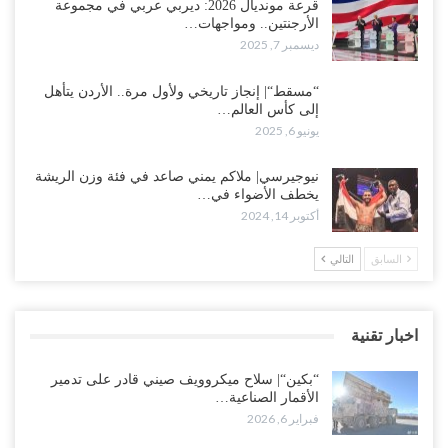
قرعة مونديال 2026: ديربي عربي في مجموعة
الأرجنتين.. ومواجهات…
ديسمبر 7, 2025
“مسقط“| إنجاز تاريخي ولأول مرة.. الأردن يتأهل
إلى كأس العالم…
يونيو 6, 2025
نيوجيرسي| ملاكم يمني صاعد في فئة وزن الريشة
يخطف الأضواء في…
أكتوبر 14, 2024
السابق
التالي
اخبار تقنية
“بكين“| سلاح ميكروويف صيني قادر على تدمير
الأقمار الصناعية…
فبراير 6, 2026