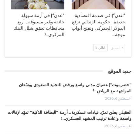
“عدن“| في صدمة اقتصادية
“عدن“| في أزمة سيولة
جديدة.. حكومة الزنداني ترفع
خانقة وغير مسبوقة.. أربع
الدولار الجمركي وتفتح أبواب
محافظات تعمّق شلل البنك
موجة…
المركزي..!
السابق
التالي
جديد الموقع
“حضرموت“| عصيان مدني واسع ورفض للتجنيد السعودي يوسّعان
المواجهة مع الرياض..!
أغسطس 6, 2026
العقيلي يعلن تمرّد قيادات عسكرية.. أزمة “البطاقة الذكية” تمهّد لإقالات
واسعة وإعادة ترتيب المشهد العسكري..!
أغسطس 6, 2026