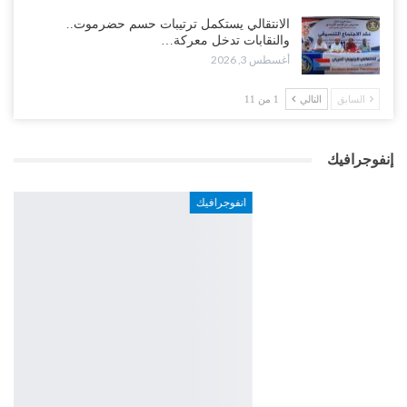
الانتقالي يستكمل ترتيبات حسم حضرموت..
والنقابات تدخل معركة…
أغسطس 3, 2026
السابق
التالي
1 من 11
إنفوجرافيك
انفوجرافيك