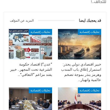
للتحالف..!
قد يعجبك ايضا
المزيد عن المؤلف
تحليلات إقتصادية
تحليلات إقتصادية
خبير اقتصادي دولي يحذر:
“عدن“| اقتصاد حكومة
استمرار إغلاق باب المندب
الشرعية تحت المجهر.. خبير
وهرمز ينذر بموجة تضخم
يفند مزاعم “التعافي”…
عالمية وانهيار…
تحليلات إقتصادية
تحليلات إقتصادية