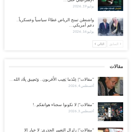
وسط غضبٍ جنوباً.. دعوات لإغلاق مطرح فدغم مع تحوله من معسكر
يوليو 19, 2026
للتجنيد إلى ساحة لتصفية قادة التحالف..!
أغسطس 2, 2026
واشنطن تمنح الرياض غطاءً سياسياً وعسكرياً..
دعم أمريكي…
“تعز“| مع اقتراب إعادة الهيكلة السعودية.. سباق بين طارق والإصلاح
يوليو 16, 2026
لإشعال حرب..!
أغسطس 2, 2026
السابق
التالي
“حضرموت“| تغييرات سعودية بصفوف قيادة “درع الوطن” المتمركز
بالعبر.. هل بدأت الرياض إعادة هيكلة فصائلها بعد…
مقالات
أغسطس 2, 2026
“مقالات“| عِنْدَما يَغِيب الأَقربون.. وَتَضِيق بِلَاد الله…
أغسطس 4, 2026
“مقالات“| لا تكونوا سجناء هواتفكم..!
أغسطس 3, 2026
“مقالات“| زلزال التغيير الجذري: لا خيار إلا