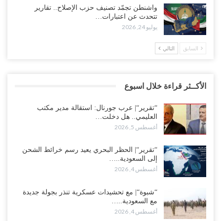
واشنطن تجمّد تصنيف حزب الإصلاح.. تقارير
تتحدث عن اعتبارات…
يوليو 24, 2026
السابق
التالي
الأكــثر قراءة خلال اسبوع
“تقرير“| عرب جورنال: استقالة مدير مكتب
العليمي.. هل دخلت…
أغسطس 5, 2026
“تقرير“| الحظر البحري يعيد رسم خرائط الشحن
إلى السعودية..…
أغسطس 4, 2026
“شبوة“| مع تحشيدات عسكرية تنذر بجولة جديدة
مع السعودية..…
أغسطس 4, 2026