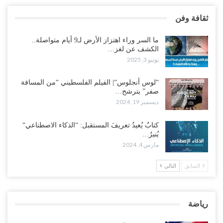
ثقافة وفن
ما السر وراء اهتزاز الأرض لـ9 أيام متواصلة..
الكشف عن لغز…
يونيو 3, 2025
“لوس أنجلوس“| الفيلم الفلسطيني “من المسافة
صفر” يترشح…
ديسمبر 19, 2024
كتابٌ يُعيدُ تعريفَ المستقبل: “الذكاء الاصطناعي“
يُنيرُ…
مارس 4, 2024
السابق
التالي
رياضة