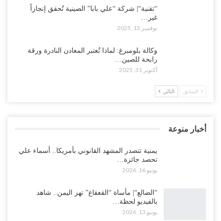
“تقنية“| شركة “علي بابا” الصينية تُحقق إنجازاً
غير…
نوفمبر 13, 2025
وكالة بلومبرغ: لماذا تُعتبر المعادن النادرة ورقة
رابحة للصين…
أكتوبر 31, 2025
السابق
التالي
أخبار منوعة
يمنية تتصدر المشهد القانوني بأمريكا.. أسماء علي
تحصد جائزة…
يونيو 16, 2026
“الضالع“| مأساة “القعقاع” تهز اليمن.. شاهد
بالفيديو لحظة…
يونيو 13, 2026