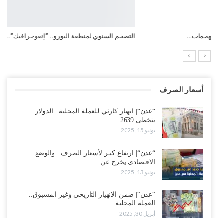
التضخم السنوي لمنطقة اليورو.. “إنفوجرافيك“..!
أسعار الصرف
“عدن“| انهيار كارثي للعملة المحلية.. الدولار
يتخطى 2639…
يونيو 15, 2025
“عدن“| ارتفاع كبير لأسعار الصرف.. والوضع
الاقتصادي يخرج عن…
يونيو 13, 2025
“عدن“| ضمن الانهيار التاريخي وغير المسبوق..
العملة المحلية…
أبريل 30, 2025