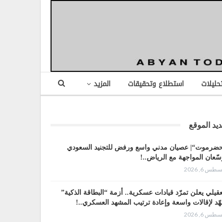
تحليلات
استطلاع وتحقيقات
المزيد
يد الموقع
ضرموت“| عصيان مدني واسع ورفض للتجنيد السعودي
سّعان المواجهة مع الرياض..!
طس 6, 2026
عقيلي يعلن تمرّد قيادات عسكرية.. أزمة “البطاقة الذكية”
هّد لإقالات واسعة وإعادة ترتيب المشهد العسكري..!
طس 6, 2026