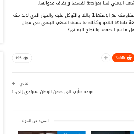
شعب اليمني لها بمراجعة نفسها وإيقاف عدوانها.
أغس
قاومته مع الإستعانة بالله والتوكل عليه والخيار الذي لابد منه
حض
جعة تلقاها العدو وكذلك ما حققه الشعب اليمني في مجال
سع
 ما سر الصمود والنجاح اليماني؟
أغس
وس
تس
ReddIt
أغس
195
خل
وا
التالي
أغس
عودة مأرب الى حضن الوطن ستؤدي إلى..!
ال
ال
أغس
المزيد عن المؤلف
ال
لل