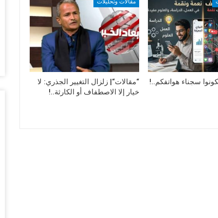
مقالات وتحليلات
أغس
“ت
ال
تو
أغس
كونوا سجناء هواتفكم..!
“مقالات“| زلزال التغيير الجذري: لا
ال
خيار إلا الاصطفاف أو الكارثة..!
وبيع 2.5 مليون ب
أغس
مد
با
أغس
“ت
لط
أغس