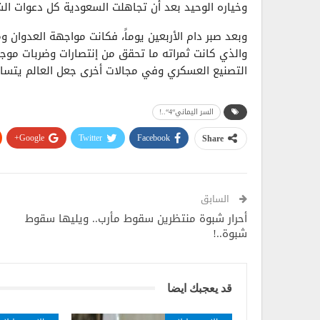
وخياره الوحيد بعد أن تجاهلت السعودية كل دعوات ال
وبعد صبر دام الأربعين يوماً، فكانت مواجهة العدوان وم
والذي كانت ثمراته ما تحقق من إنتصارات وضربات مو
التصنيع العسكري وفي مجالات أخرى جعل العالم يتساءل
السر اليماني“4“..!
Google+
Twitter
Facebook
Share
السابق
أحرار شبوة منتظرين سقوط مأرب.. ويليها سقوط
شبوة..!
قد يعجبك ايضا