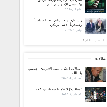
بيغاسوس الإسرائيلي على…
ضرموت“| بعد اقتحام منزل شيخ بارز.. قبائل الصحراء
يوليو 19, 2026
يمنية تبدأ احتشاداً على الحدود السعودية..!
طس 2, 2026
واشنطن تمنح الرياض غطاءً سياسياً
وعسكرياً.. دعم أمريكي…
يوليو 16, 2026
ط غضبٍ جنوباً.. دعوات لإغلاق مطرح فدغم مع تحوله من
سكر للتجنيد إلى ساحة لتصفية قادة التحالف..!
السابق
التالي
طس 2, 2026
عز“| مع اقتراب إعادة الهيكلة السعودية.. سباق بين طارق
لإصلاح لإشعال حرب..!
مقالات
طس 2, 2026
“مقالات“| عِنْدَما يَغِيب الأَقربون.. وَتَضِيق
بِلَاد الله…
ضرموت“| تغييرات سعودية بصفوف قيادة “درع الوطن”
أغسطس 4, 2026
متمركز بالعبر.. هل بدأت الرياض إعادة هيكلة فصائلها بعد…
طس 2, 2026
“مقالات“| لا تكونوا سجناء هواتفكم..!
أغسطس 3, 2026