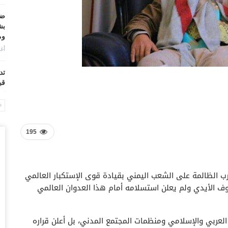
ضر
بش
وم
أغس
تد
قب
أغس
“ح
ال
195
أغس
“ح
ب الظالمة على الشعب اليمني بقيادة قوى الإستكبار العالمي
تح
وف الأيدي ولم يعلن استسلامه أمام هذا العدوان العالمي
أغس
“ت
لعربي والإسلامي ومنظمات المجتمع المدني، بل أعلن قراره
دخ