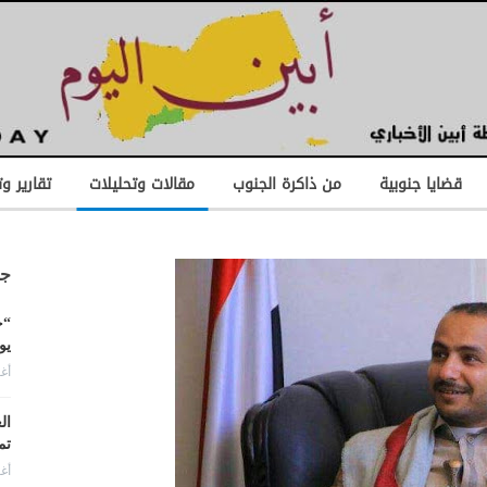
قضايا جنوبية
من ذاكرة الجنوب
مقالات وتحليلات
تقارير و
جد
“ح
يو
أغس
ال
تم
أغس