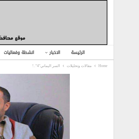
الرئيسة
الاخبار
انشطة وفعاليات
Home
مقالات وتحليلات
السر اليماني“4“..!