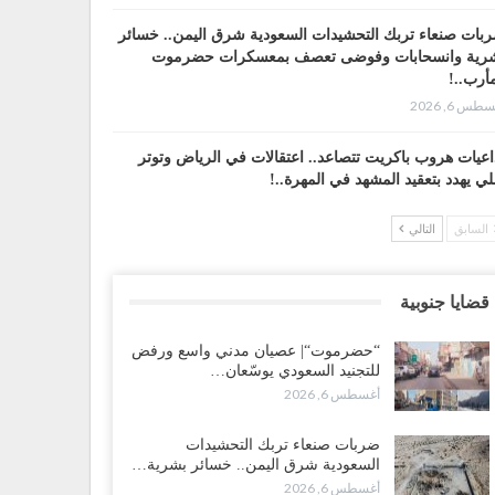
بات صنعاء تربك التحشيدات السعودية شرق اليمن.. خسائر
رية وانسحابات وفوضى تعصف بمعسكرات حضرموت
أرب..!
طس 6, 2026
اعيات هروب باكريت تتصاعد.. اعتقالات في الرياض وتوتر
لي يهدد بتعقيد المشهد في المهرة..!
طس 6, 2026
السابق
التالي
ضرموت“| في تصعيد غير مسبوق.. انتشار فصيل “مكافحة
إرهاب” في أحياء المكلا بالتزامن مع العصيان المدني..!
قضايا جنوبية
طس 6, 2026
“حضرموت“| عصيان مدني واسع ورفض
ضرموت“| الانتقالي يرفع التصعيد بالعصيان المدني.. ورسالة
للتجنيد السعودي يوسّعان…
دٍ للسعودية بشأن النفط..!
أغسطس 6, 2026
طس 6, 2026
ضربات صنعاء تربك التحشيدات
قرير“| عرب جورنال: استقالة مدير مكتب العليمي.. هل
السعودية شرق اليمن.. خسائر بشرية…
لت سلطة الرئاسي مرحلة التفكك المؤسسي..!
أغسطس 6, 2026