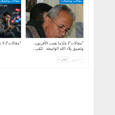
مقالات وتحليلات
مقالات وتحليلات
“مقالات“| عِنْدَما يَغِيب الأَقربون..
“مقالات“| لا ت
وَتَضِيق بِلَاد الله الوَاسِعَة.. تَبْقَى…
السابق
التالي