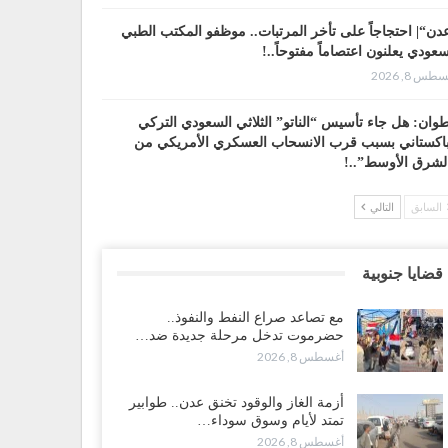
دن“| احتجاجاً على تأخر المرتبات.. موظفو المكتب الطبي
سعودي يعلنون اعتصاماً مفتوحاً..!
طس 8, 2026
وان: هل جاء تأسيس “الناتو” الثلاثي السعودي التركي
باكستاني بسبب قرب الانسحاب العسكري الأمريكي من
لشرق الأوسط”..!
طس 8, 2026
السابق
التالي
 حضرموت إلى عدن.. الانتقالي يصعّد ضد السعودية بعصيان
ني شامل..!
قضايا جنوبية
طس 8, 2026
مع تصاعد صراع النفط والنفوذ..
سعودية تحاول احتواء بن بريك بعد تهديده بالمواجهة.. هل
حضرموت تدخل مرحلة جديدة ضد…
أت معركة إسكات الصوت الحضرمي..!
أغسطس 8, 2026
طس 8, 2026
أزمة الغاز والوقود تخنق عدن.. طوابير
محافظ الجنيدي يحذر من خطورة المخططات السعودية على
تمتد لأيام وسوق سوداء…
ناء الجنوب..!
أغسطس 8, 2026