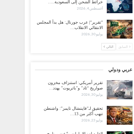
خرائط الشحن إلى السعودية..…
سعودية تُصعّد الحصار على اليمنيين.. وقرار بحرمان طلاب
أغسطس 4, 2026
شمال من تعميد الشهادات يشعل غضباً واسعاً..!
طس 5, 2026
“تقرير“| عرب جورنال: هل بدأ المجلس
الانتقالي الانقلاب…
عليمي يشغل خصومه بمعارك التعيينات.. وتحركات موازية
يوليو 30, 2026
سيطرة على ملفات المال والنفط..!
طس 5, 2026
السابق
التالي
قرير“| الحظر البحري يعيد رسم خرائط الشحن إلى
سعودية.. ناقلات النفط تلتف حول أفريقيا وسفن تعلن: “لا
جد شحنة…
عربي ودولي
طس 4, 2026
تقرير أمريكي: استنزاف مخزون
صواريخ “ثاد” و”باتريوت” يهدد…
عليمي يواجه اتهامات بصفقة نفط سرية مع شركة أمريكية..
يوليو 30, 2026
رميل يشعل غضب حضرموت..!
طس 4, 2026
تحقيق لـ”فايننشال تايمز”: واشنطن
تنهب أكثر من 13…
ير مكتب العليمي يقدم استقالته.. والخلافات تعصف
يوليو 23, 2026
لرئاسي وصراع محتدم على خليفته..!
طس 4, 2026
الغارديان: الإمارات وزّعت برنامج