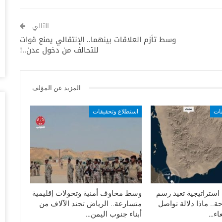
لخامسة استمرت من مساءِ السبت وحتى صباحِ الأحد.
أغس
التالي
سع أكثر فأكثر طالما استمر العدوان والحصار على بلدنا،
ال
وسط تأزم العلاقات بينهما.. الإنتقالي يمنع قوات
واقع والمطارات العسكرية أو التي قد تستخدم لأغراض عسكرية.
تم
للتحالف من دخول عدن..!
أغس
يث أعلن التحالف بقيادة السعودية، اعتراض صاروخ باليستي
لسعودية.
ضر
بش
المزيد عن المؤلف
وم
أغس
قات
استطلاع وتحقيقات
تد
قب
أغس
“ح
ال
ستراتيجية تعيد رسم
وسط مخاوف أمنية وتحولات إقليمية
أغس
ة.. ماذا دلالة تواصل
متسارعة.. الرياض تجند الآلاف من
اء…
أبناء جنوب اليمن…