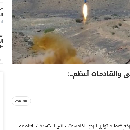
“ع
ال
أغس
عط
ال
“ا
أغس
من
لى والقادمات أعظم..!
مد
أغس
ال
بد
254
أغس
ال
ركة “عملية توازن الردع الخامسة”، -التي استهدفت العاصمة
اب