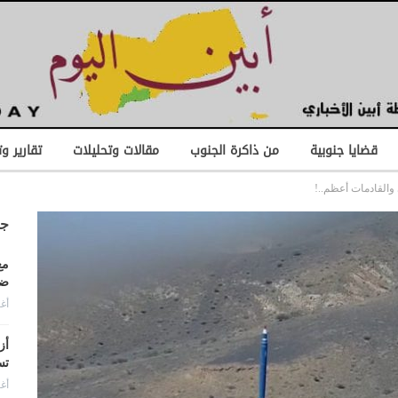
قضايا جنوبية
من ذاكرة الجنوب
مقالات وتحليلات
تقارير و
 والقادمات أعظم..!
جد
مع
ضد
أغس
أز
تس
أغس