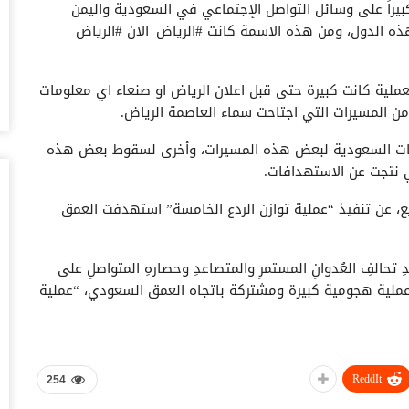
بيراً على وسائل التواصل الإجتماعي في السعودية واليمن
أغس
ذه الدول، ومن هذه الاسمة كانت #الرياض_الان #الرياض
“ت
صن
عملية كانت كبيرة حتى قبل اعلان الرياض او صنعاء اي معلومات
أغس
 من المسيرات التي اجتاحت سماء العاصمة الرياض.
“ش
عات السعودية لبعض هذه المسيرات، وأخرى لسقوط بعض هذه
بق
ي نتجت عن الاستهدافات.
أغس
ع، عن تنفيذ “عملية توازن الردع الخامسة” استهدفت العمق
“أ
سو
أغس
حالفِ العُدوانِ المستمرِ والمتصاعدِ وحصارهِ المتواصلِ على
ية عملية هجومية كبيرة ومشتركة باتجاه العمق السعودي، “عملية
اخ
صنعاء 2026.. دع
أغس
وأوضح أن العملية نفذت بصاروخ باليستي نوع “ذو الفقار” و15 طائرة مسيرة منها 9 طائراتٍ نوع “صماد 3” واستهدفت
ReddIt
254
“ح
رة نوع قاصف 2k استهدفت مواقعَ عسكرية في مناطقِ أبها وخميس مشيط، مؤكدا أن الإصابة
يو