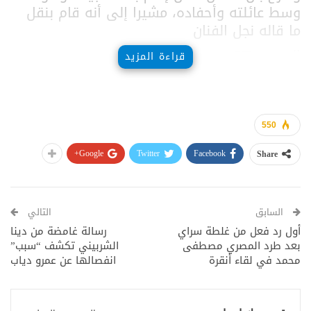
وسط عائلته وأحفاده، مشيرا إلى أنه قام بنقل
ما قاله نجل الفنان
المصدر: RT
قراءة المزيد
550
Google+
Twitter
Facebook
Share
السابق
التالي
أول رد فعل من غلطة سراي
رسالة غامضة من دينا
بعد طرد المصري مصطفى
الشربيني تكشف “سبب”
محمد في لقاء أنقرة
انفصالها عن عمرو دياب