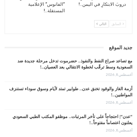
دروبَ الابتكارِ في اليمن..!
“الفانوس“ الإعلامية
المستقلة..!
السابق
التالي
جديد الموقع
مع تصاعد صراع النفط والنفوذ.. حضرموت تدخل مرحلة جديدة ضد
السعودية وسط ترقّب لخطوة الانتقالي بعد العصيان..!
أغسطس 8, 2026
أزمة الغاز والوقود تخنق عدن.. طوابير تمتد لأيام وسوق سوداء تستنزف
المواطنين..!
أغسطس 8, 2026
“عدن“| احتجاجاً على تأخر المرتبات.. موظفو المكتب الطبي السعودي
يعلنون اعتصاماً مفتوحاً..!
أغسطس 8, 2026