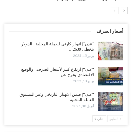
أسعار الصرف
“عدن“| انهيار كارثي للعملة المحلية.. الدولار
يتخطى 2639…
يونيو 15, 2025
“عدن“| ارتفاع كبير لأسعار الصرف.. والوضع
الاقتصادي يخرج عن…
يونيو 13, 2025
“عدن“| ضمن الانهيار التاريخي وغير المسبوق..
العملة المحلية…
أبريل 30, 2025
السابق
التالي