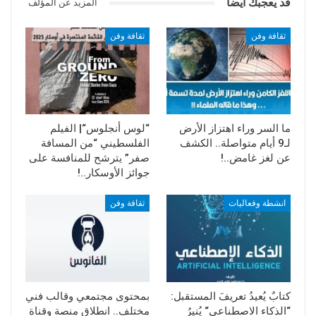
قد يعجبك ايضا
المزيد عن المؤلف
ثقافة وفن
ثقافة وفن
ما السر وراء اهتزاز الأرض
“لوس أنجلوس“| الفيلم
لـ9 أيام متواصلة.. الكشف
الفلسطيني “من المسافة
عن لغز غامض..!
صفر” يترشح للمنافسة على
جوائز الأوسكار..!
انشطة وفعاليات
ثقافة وفن
كتابٌ يُعيدُ تعريفَ المستقبل:
بمحتوى مجتمعي وقالب فني
“الذكاء الاصطناعي“ يُنيرُ
مختلف.. انطلاق منصة وقناة