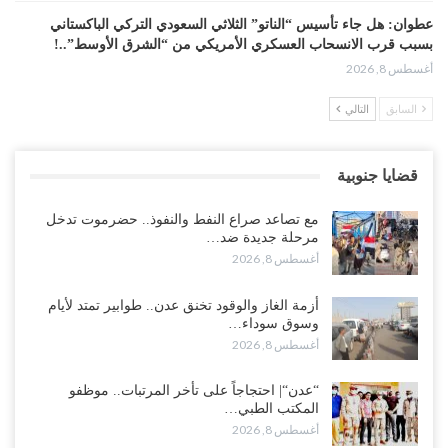
عطوان: هل جاء تأسيس “الناتو” الثلاثي السعودي التركي الباكستاني
بسبب قرب الانسحاب العسكري الأمريكي من “الشرق الأوسط”..!
أغسطس 8, 2026
السابق
التالي
من حضرموت إلى عدن.. الانتقالي يصعّد ضد السعودية بعصيان مدني
شامل..!
أغسطس 8, 2026
قضايا جنوبية
السعودية تحاول احتواء بن بريك بعد تهديده بالمواجهة.. هل بدأت معركة
مع تصاعد صراع النفط والنفوذ.. حضرموت تدخل
إسكات الصوت الحضرمي..!
مرحلة جديدة ضد…
أغسطس 8, 2026
أغسطس 8, 2026
المحافظ الجنيدي يحذر من خطورة المخططات السعودية على ابناء
أزمة الغاز والوقود تخنق عدن.. طوابير تمتد لأيام
الجنوب..!
وسوق سوداء…
أغسطس 8, 2026
أغسطس 8, 2026
“تقرير“| تفوق استخباري يغيّر قواعد الاشتباك.. كيف أحبطت صنعاء
“عدن“| احتجاجاً على تأخر المرتبات.. موظفو
الهجوم السعودي قبل انطلاقه..!
المكتب الطبي…
أغسطس 8, 2026
أغسطس 7, 2026