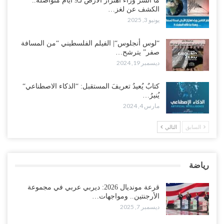
ما السر وراء اهتزاز الأرض لـ9 أيام متواصلة..
الكشف عن لغز…
يونيو 3, 2025
“لوس أنجلوس“| الفيلم الفلسطيني “من المسافة
صفر” يترشح…
ديسمبر 19, 2024
كتابٌ يُعيدُ تعريفَ المستقبل: “الذكاء الاصطناعي“
يُنيرُ…
مارس 4, 2024
السابق
التالي
رياضة
قرعة مونديال 2026: ديربي عربي في مجموعة
الأرجنتين.. ومواجهات…
ديسمبر 7, 2025