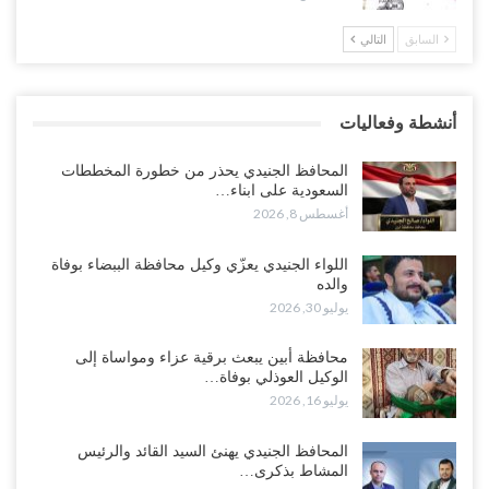
السابق
التالي
ضربات صنعاء تربك التحشيدات السعودية شرق اليمن.. خسائر بشرية
وانسحابات وفوضى تعصف بمعسكرات حضرموت ومأرب..!
أغسطس 6, 2026
أنشطة وفعاليات
تداعيات هروب باكريت تتصاعد.. اعتقالات في الرياض وتوتر قبلي يهدد
بتعقيد المشهد في المهرة..!
المحافظ الجنيدي يحذر من خطورة المخططات
أغسطس 6, 2026
السعودية على ابناء…
أغسطس 8, 2026
“حضرموت“| في تصعيد غير مسبوق.. انتشار فصيل “مكافحة الإرهاب”
في أحياء المكلا بالتزامن مع العصيان المدني..!
اللواء الجنيدي يعزّي وكيل محافظة الببضاء بوفاة
والده
أغسطس 6, 2026
يوليو 30, 2026
“حضرموت“| الانتقالي يرفع التصعيد بالعصيان المدني.. ورسالة تحدٍ
محافظة أبين يبعث برقية عزاء ومواساة إلى
للسعودية بشأن النفط..!
الوكيل العوذلي بوفاة…
أغسطس 6, 2026
يوليو 16, 2026
“تقرير“| عرب جورنال: استقالة مدير مكتب العليمي.. هل دخلت سلطة
المحافظ الجنيدي يهنئ السيد القائد والرئيس
الرئاسي مرحلة التفكك المؤسسي..!
المشاط بذكرى…
أغسطس 5, 2026