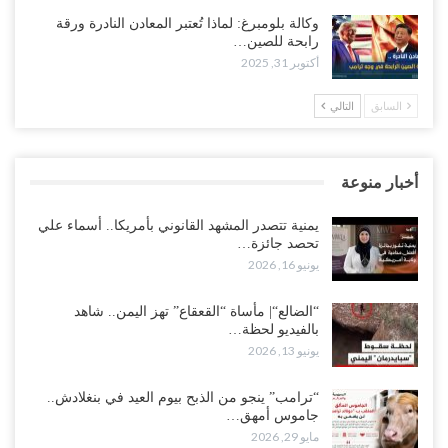
وكالة بلومبرغ: لماذا تُعتبر المعادن النادرة ورقة
رابحة للصين…
أكتوبر 31, 2025
السابق
التالي
أخبار منوعة
يمنية تتصدر المشهد القانوني بأمريكا.. أسماء علي
تحصد جائزة…
يونيو 16, 2026
“الضالع“| مأساة “القعقاع” تهز اليمن.. شاهد
بالفيديو لحظة…
يونيو 13, 2026
“ترامب” ينجو من الذبح بيوم العيد في بنغلادش..
جاموس أمهق…
مايو 29, 2026