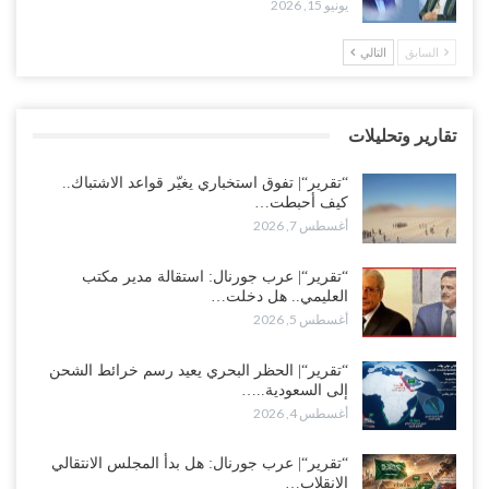
يونيو 15, 2026
حضرموت على حافة الانفجار.. اشتباكات قبلية مع فصائل سعودية
السابق
التالي
وتعزيزات عسكرية لحماية ترتيبات تصدير النفط..!
أغسطس 5, 2026
تقارير وتحليلات
وسط معركة سعودية لإسقاط آخر معاقل الزبيدي.. القبائل تستنفر و”درع
الوطن” تبدأ الانتشار..!
“تقرير“| تفوق استخباري يغيّر قواعد الاشتباك..
أغسطس 5, 2026
كيف أحبطت…
أغسطس 7, 2026
خلافات الرواتب تشعل مواجهة داخل معسكر التحالف… والإصلاح يصعّد
في جبهات مأرب وتعز والضالع..!
“تقرير“| عرب جورنال: استقالة مدير مكتب
العليمي.. هل دخلت…
أغسطس 5, 2026
أغسطس 5, 2026
السعودية تُصعّد الحصار على اليمنيين.. وقرار بحرمان طلاب الشمال من
تعميد الشهادات يشعل غضباً واسعاً..!
“تقرير“| الحظر البحري يعيد رسم خرائط الشحن
إلى السعودية..…
أغسطس 5, 2026
أغسطس 4, 2026
العليمي يشغل خصومه بمعارك التعيينات.. وتحركات موازية للسيطرة على
“تقرير“| عرب جورنال: هل بدأ المجلس الانتقالي
ملفات المال والنفط..!
الانقلاب…