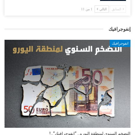
السابق
التالي
1 من 11
إنفوجرافيك
انفوجرافيك
التضخم السنوي لمنطقة اليورو.. “إنفوجرافيك“..!