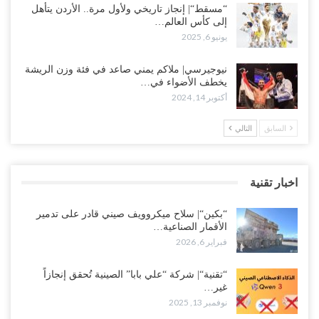
“مسقط“| إنجاز تاريخي ولأول مرة.. الأردن يتأهل
إلى كأس العالم…
يونيو 6, 2025
نيوجيرسي| ملاكم يمني صاعد في فئة وزن الريشة
يخطف الأضواء في…
أكتوبر 14, 2024
السابق
التالي
اخبار تقنية
“بكين“| سلاح ميكروويف صيني قادر على تدمير
الأقمار الصناعية…
فبراير 6, 2026
“تقنية“| شركة “علي بابا” الصينية تُحقق إنجازاً
غير…
نوفمبر 13, 2025