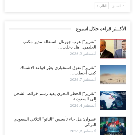
السابق
التالي
الأكــثر قراءة خلال اسبوع
“تقرير“| عرب جورنال: استقالة مدير مكتب
العليمي.. هل دخلت…
أغسطس 5, 2026
“تقرير“| تفوق استخباري يغيّر قواعد الاشتباك..
كيف أحبطت…
أغسطس 7, 2026
“تقرير“| الحظر البحري يعيد رسم خرائط الشحن
إلى السعودية..…
أغسطس 4, 2026
عطوان: هل جاء تأسيس “الناتو” الثلاثي السعودي
التركي…
أغسطس 8, 2026