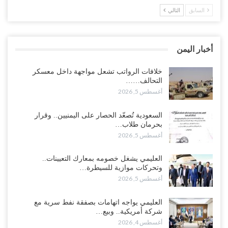
السابق
التالي
مدير مكتب العليمي يقدم استقالته.. والخلافات تعصف بالرئاسي وصراع
محتدم على خليفته..!
أغسطس 4, 2026
أخبار اليمن
“تعز“| وسط إعادة رسم النفوذ السعودي.. الإصلاح يجدد اتهامه لطارق
بالتهريب وعينه على المحافظ..!
خلافات الرواتب تشعل مواجهة داخل معسكر
التحالف……
أغسطس 4, 2026
أغسطس 5, 2026
“شبوة“| مع تحشيدات عسكرية تنذر بجولة جديدة مع السعودية.. الإمارات
السعودية تُصعّد الحصار على اليمنيين.. وقرار
تعيد تحشيد قواتها في أهم سواحل اليمن على البحر…
بحرمان طلاب…
أغسطس 4, 2026
أغسطس 5, 2026
“الضالع“| حملة اجتثاث سعودية لأذرع الزبيدي من معقله الأبرز..!
العليمي يشغل خصومه بمعارك التعيينات..
أغسطس 4, 2026
وتحركات موازية للسيطرة…
أغسطس 5, 2026
“مقالات“| عِنْدَما يَغِيب الأَقربون.. وَتَضِيق بِلَاد الله الوَاسِعَة.. تَبْقَى صَنْعَاء
هِيَ الحِضْنُ الدَّافِئُ…
العليمي يواجه اتهامات بصفقة نفط سرية مع
أغسطس 4, 2026
شركة أمريكية.. وبيع…
أغسطس 4, 2026