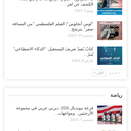
الكشف عن لغز…
يونيو 3, 2025
“لوس أنجلوس“| الفيلم الفلسطيني “من المسافة
صفر” يترشح…
ديسمبر 19, 2024
كتابٌ يُعيدُ تعريفَ المستقبل: “الذكاء الاصطناعي“
يُنيرُ…
مارس 4, 2024
السابق
التالي
رياضة
قرعة مونديال 2026: ديربي عربي في مجموعة
الأرجنتين.. ومواجهات…
ديسمبر 7, 2025