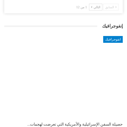
السابق
التالي
1 من 12
إنفوجرافيك
انفوجرافيك
التضخم السنوي لمنطقة اليورو.. “إنفوجرافيك“..!