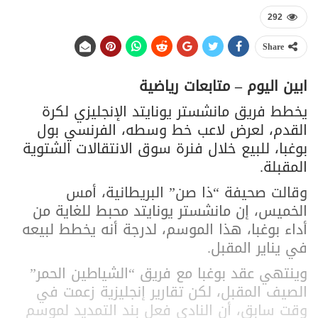
292
Share
ابين اليوم – متابعات رياضية
يخطط فريق مانشستر يونايتد الإنجليزي لكرة
القدم، لعرض لاعب خط وسطه، الفرنسي بول
بوغبا، للبيع خلال فنرة سوق الانتقالات الشتوية
المقبلة.
وقالت صحيفة “ذا صن” البريطانية، أمس
الخميس، إن مانشستر يونايتد محبط للغاية من
أداء بوغبا، هذا الموسم، لدرجة أنه يخطط لبيعه
في يناير المقبل.
وينتهي عقد بوغبا مع فريق “الشياطين الحمر”
الصيف المقبل، لكن تقارير إنجليزية زعمت في
وقت سابق، أن النادي فعل بند التمديد لموسم