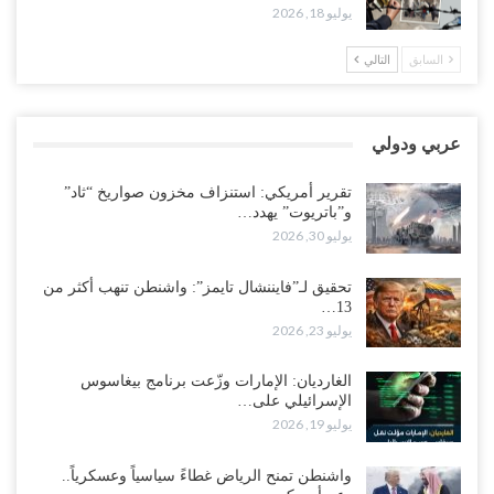
“حضرموت“| تغييرات سعودية بصفوف قيادة “درع الوطن” المتمركز
يوليو 18, 2026
بالعبر.. هل بدأت الرياض إعادة هيكلة فصائلها بعد…
أغسطس 2, 2026
السابق
التالي
اغتيالات العبر تُشعل حضرموت.. من يقود حرب التصفية الصامتة داخل
معسكر التحالف..!
عربي ودولي
أغسطس 2, 2026
تقرير أمريكي: استنزاف مخزون صواريخ “ثاد”
“تعز“| غضب شعبي يشلّ الخط الساحلي المخا- عدن.. هل بدأت المناطق
و”باتريوت” يهدد…
الاستراتيجية بالانفجار من الداخل..!
يوليو 30, 2026
أغسطس 2, 2026
تحقيق لـ”فايننشال تايمز”: واشنطن تنهب أكثر من
13…
“حضرموت“| الانتقالي يناقش تشكيل لجان أهلية بأهم مناطق النفط..
يوليو 23, 2026
وتلميحات إماراتية إلى انتقال التصعيد نحو الخيار العسكري..!
أغسطس 1, 2026
الغارديان: الإمارات وزّعت برنامج بيغاسوس
الإسرائيلي على…
مع اختفاء وزيرة واستقالة آخر وصراع على السفارات.. أزمة المحاصصة
يوليو 19, 2026
تعصف بحكومة عدن..!
أغسطس 1, 2026
واشنطن تمنح الرياض غطاءً سياسياً وعسكرياً..