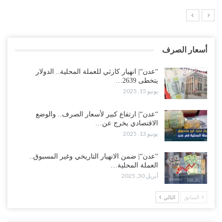
أسعار الصرف
“عدن“| انهيار كارثي للعملة المحلية.. الدولار
يتخطى 2639…
يونيو 15, 2025
“عدن“| ارتفاع كبير لأسعار الصرف.. والوضع
الاقتصادي يخرج عن…
يونيو 13, 2025
“عدن“| ضمن الانهيار التاريخي وغير المسبوق..
العملة المحلية…
أبريل 30, 2025
السابق
التالي