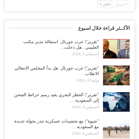
السابق
التالي
الأكــثر قراءة خلال اسبوع
“تقرير“| عرب جورنال: استقالة مدير مكتب
العليمي.. هل دخلت…
أغسطس 5, 2026
“تقرير“| عرب جورنال: هل بدأ المجلس الانتقالي
الانقلاب…
يوليو 30, 2026
“تقرير“| الحظر البحري يعيد رسم خرائط الشحن
إلى السعودية..…
أغسطس 4, 2026
“شبوة“| مع تحشيدات عسكرية تنذر بجولة جديدة
مع السعودية..…
أغسطس 4, 2026