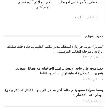
يخطف الأضواء في أمريكا..!
فوز الملاكم “آدم نسيم
حميد“على…
السابق
التالي
جديد الموقع
“تقرير“| عرب جورنال: استقالة مدير مكتب العليمي.. هل دخلت سلطة
الرئاسي مرحلة التفكك المؤسسي..!
أغسطس 5, 2026
حضرموت على حافة الانفجار.. اشتباكات قبلية مع فصائل سعودية
وتعزيزات عسكرية لحماية ترتيبات تصدير النفط..!
أغسطس 5, 2026
وسط معركة سعودية لإسقاط آخر معاقل الزبيدي.. القبائل تستنفر و”درع
الوطن” تبدأ الانتشار..!
أغسطس 5, 2026