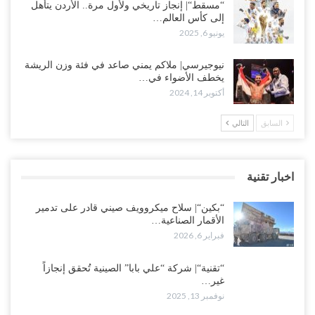
“مسقط“| إنجاز تاريخي ولأول مرة.. الأردن يتأهل
إلى كأس العالم…
يونيو 6, 2025
نيوجيرسي| ملاكم يمني صاعد في فئة وزن الريشة
يخطف الأضواء في…
أكتوبر 14, 2024
السابق
التالي
اخبار تقنية
“بكين“| سلاح ميكروويف صيني قادر على تدمير
الأقمار الصناعية…
فبراير 6, 2026
“تقنية“| شركة “علي بابا” الصينية تُحقق إنجازاً
غير…
نوفمبر 13, 2025