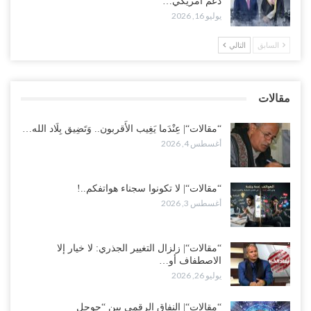
دعم أمريكي…
عقب محاولة انسحابه من مطارح الريان.. المخابرات السعودية تصفي أبرز
يوليو 16, 2026
مساعدي الحجوري..!
أغسطس 1, 2026
السابق
التالي
“تعز“| بعد أيام من الاستعراضات.. الإصلاح يتوغل في معاقل طارق صالح..
هل بدأت معركة كسر النفوذ في الساحل الغربي..!
مقالات
أغسطس 1, 2026
“مقالات“| عِنْدَما يَغِيب الأَقربون.. وَتَضِيق بِلَاد الله…
أغسطس 4, 2026
“مقالات“| لا تكونوا سجناء هواتفكم..!
أغسطس 3, 2026
“مقالات“| زلزال التغيير الجذري: لا خيار إلا
الاصطفاف أو…
يوليو 26, 2026
“مقالات“| النفاق الرقمي بين “جوجل