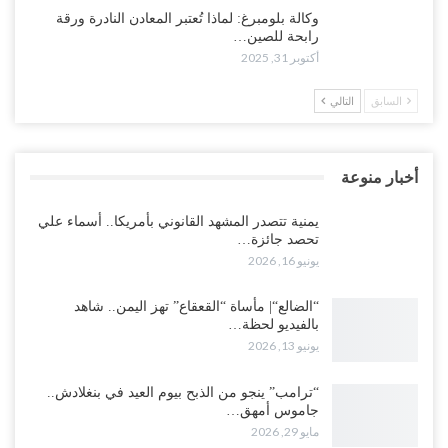
وكالة بلومبرغ: لماذا تُعتبر المعادن النادرة ورقة
رابحة للصين…
أكتوبر 31, 2025
السابق
التالي
أخبار منوعة
يمنية تتصدر المشهد القانوني بأمريكا.. أسماء علي
تحصد جائزة…
يونيو 16, 2026
“الضالع“| مأساة “القعقاع” تهز اليمن.. شاهد
بالفيديو لحظة…
يونيو 13, 2026
“ترامب” ينجو من الذبح بيوم العيد في بنغلادش..
جاموس أمهق…
مايو 29, 2026