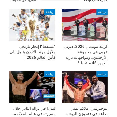
رياضة
رياضة
قرعة مونديال 2026: ديربي
“مسقط“| إنجاز تاريخي
عربي في مجموعة
ولأول مرة.. الأردن يتأهل إلى
الأرجنتين.. ومواجهات نارية
كأس العالم 2026..!
بظهور 48 منتخبا..!
رياضة
رياضة
نيوجيرسي| ملاكم يمني
لندن| في نزاله الثاني خلال
صاعد في فئة وزن الريشة
مسيرته في عالم الملاكمة..