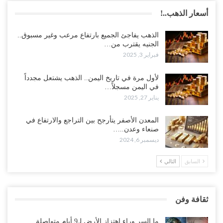
أسعار الذهب..!
الذهب يفاجئ الجميع بارتفاع مرعب وغير مسبوق..
الجنيه يقترب من…
فبراير 3, 2025
لأول مرة في تاريخ اليمن.. الذهب يشتعل مجدداً
في اليمن مسجلاً…
يناير 27, 2025
المعدن الأصفر يتأرجح بين التراجع والارتفاع في
صنعاء وعدن..…
ديسمبر 6, 2024
السابق
التالي
ثقافة وفن
ما السر وراء اهتزاز الأرض لـ9 أيام متواصلة..