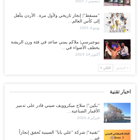
ديسمبر 7, 2025
“مسقط“| إنجاز تاريخي ولأول مرة.. الأردن يتأهل
إلى كأس العالم…
يونيو 6, 2025
نيوجيرسي| ملاكم يمني صاعد في فئة وزن الريشة
يخطف الأضواء في…
أكتوبر 14, 2024
السابق
التالي
اخبار تقنية
“بكين“| سلاح ميكروويف صيني قادر على تدمير
الأقمار الصناعية…
فبراير 6, 2026
“تقنية“| شركة “علي بابا” الصينية تُحقق إنجازاً
غير…