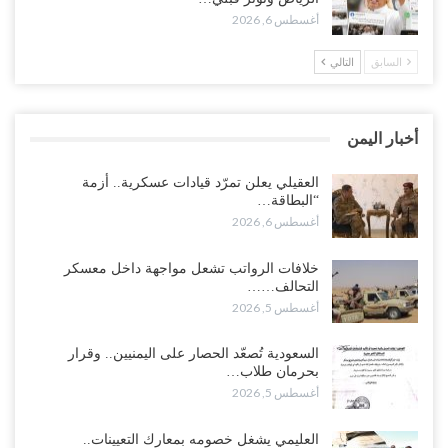
أغسطس 6, 2026
أغسطس 5, 2026
السابق
التالي
وسط معركة سعودية لإسقاط آخر معاقل الزبيدي.. القبائل تستنفر و”درع
الوطن” تبدأ الانتشار..!
أغسطس 5, 2026
أخبار اليمن
خلافات الرواتب تشعل مواجهة داخل معسكر التحالف… والإصلاح يصعّد
في جبهات مأرب وتعز والضالع..!
العقيلي يعلن تمرّد قيادات عسكرية.. أزمة
“البطاقة…
أغسطس 5, 2026
أغسطس 6, 2026
السعودية تُصعّد الحصار على اليمنيين.. وقرار بحرمان طلاب الشمال من
خلافات الرواتب تشعل مواجهة داخل معسكر
تعميد الشهادات يشعل غضباً واسعاً..!
التحالف……
أغسطس 5, 2026
أغسطس 5, 2026
العليمي يشغل خصومه بمعارك التعيينات.. وتحركات موازية للسيطرة على
السعودية تُصعّد الحصار على اليمنيين.. وقرار
ملفات المال والنفط..!
بحرمان طلاب…
أغسطس 5, 2026
أغسطس 5, 2026
“تقرير“| الحظر البحري يعيد رسم خرائط الشحن إلى السعودية.. ناقلات
العليمي يشغل خصومه بمعارك التعيينات..