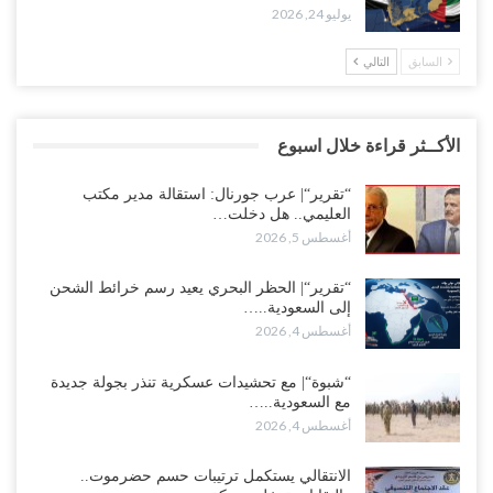
يوليو 24, 2026
السابق
التالي
الأكــثر قراءة خلال اسبوع
“تقرير“| عرب جورنال: استقالة مدير مكتب
العليمي.. هل دخلت…
أغسطس 5, 2026
“تقرير“| الحظر البحري يعيد رسم خرائط الشحن
إلى السعودية..…
أغسطس 4, 2026
“شبوة“| مع تحشيدات عسكرية تنذر بجولة جديدة
مع السعودية..…
أغسطس 4, 2026
الانتقالي يستكمل ترتيبات حسم حضرموت..