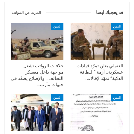
قد يعجبك ايضا
المزيد عن المؤلف
اليمن
اليمن
العقيلي يعلن تمرّد قيادات
خلافات الرواتب تشعل
عسكرية.. أزمة “البطاقة
مواجهة داخل معسكر
الذكية” تمهّد لإقالات…
التحالف… والإصلاح يصعّد في
جبهات مأرب…
اليمن
اليمن