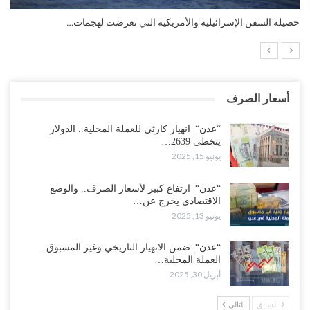
التضخم السنوي لمنطقة اليورو.. “إنفوجرافيك“..!
أسعار الصرف
“عدن“| انهيار كارثي للعملة المحلية.. الدولار
يتخطى 2639…
يونيو 15, 2025
“عدن“| ارتفاع كبير لأسعار الصرف.. والوضع
الاقتصادي يخرج عن…
يونيو 13, 2025
“عدن“| ضمن الانهيار التاريخي وغير المسبوق..
العملة المحلية…
أبريل 30, 2025
السابق
التالي