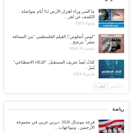
ما السر وراء اهتزاز الأرض لـ9 أيام متواصلة..
الكشف عن لغز…
يونيو 3, 2025
“لوس أنجلوس“| الفيلم الفلسطيني “من المسافة
صفر” يترشح…
ديسمبر 19, 2024
كتابٌ يُعيدُ تعريفَ المستقبل: “الذكاء الاصطناعي“
يُنيرُ…
مارس 4, 2024
السابق
التالي
رياضة
قرعة مونديال 2026: ديربي عربي في مجموعة
الأرجنتين.. ومواجهات…