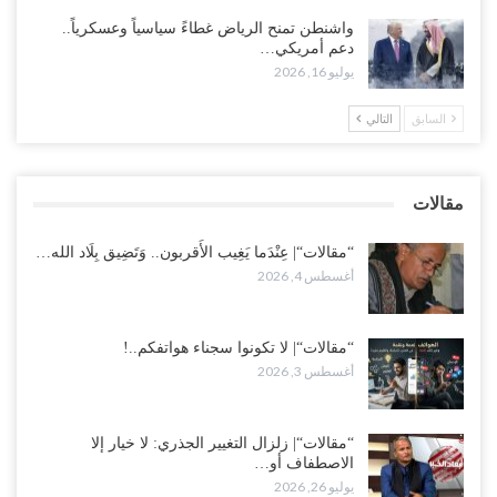
أغسطس 2, 2026
واشنطن تمنح الرياض غطاءً سياسياً وعسكرياً..
دعم أمريكي…
“تعز“| مع اقتراب إعادة الهيكلة السعودية.. سباق بين طارق والإصلاح
يوليو 16, 2026
لإشعال حرب..!
أغسطس 2, 2026
السابق
التالي
“حضرموت“| تغييرات سعودية بصفوف قيادة “درع الوطن” المتمركز
بالعبر.. هل بدأت الرياض إعادة هيكلة فصائلها بعد…
مقالات
أغسطس 2, 2026
“مقالات“| عِنْدَما يَغِيب الأَقربون.. وَتَضِيق بِلَاد الله…
أغسطس 4, 2026
“مقالات“| لا تكونوا سجناء هواتفكم..!
أغسطس 3, 2026
“مقالات“| زلزال التغيير الجذري: لا خيار إلا
الاصطفاف أو…
يوليو 26, 2026