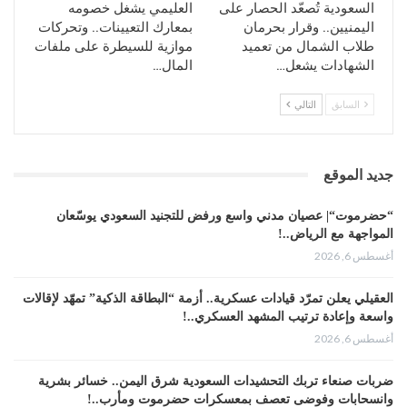
السعودية تُصعّد الحصار على
العليمي يشغل خصومه
اليمنيين.. وقرار بحرمان
بمعارك التعيينات.. وتحركات
طلاب الشمال من تعميد
موازية للسيطرة على ملفات
الشهادات يشعل…
المال…
السابق
التالي
جديد الموقع
“حضرموت“| عصيان مدني واسع ورفض للتجنيد السعودي يوسّعان
المواجهة مع الرياض..!
أغسطس 6, 2026
العقيلي يعلن تمرّد قيادات عسكرية.. أزمة “البطاقة الذكية” تمهّد لإقالات
واسعة وإعادة ترتيب المشهد العسكري..!
أغسطس 6, 2026
ضربات صنعاء تربك التحشيدات السعودية شرق اليمن.. خسائر بشرية
وانسحابات وفوضى تعصف بمعسكرات حضرموت ومأرب..!