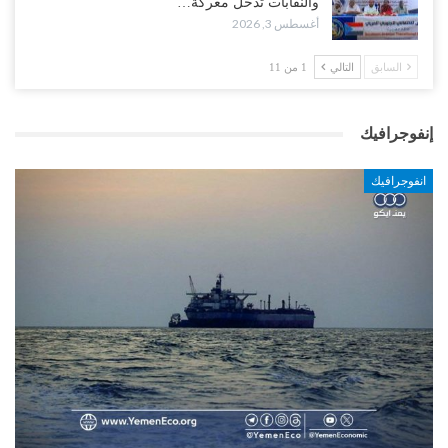
والنقابات تدخل معركة…
أغسطس 3, 2026
السابق
التالي
1 من 11
إنفوجرافيك
انفوجرافيك