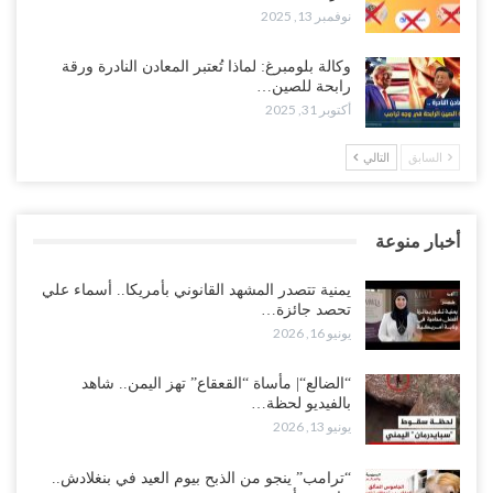
نوفمبر 13, 2025
وكالة بلومبرغ: لماذا تُعتبر المعادن النادرة ورقة
رابحة للصين…
أكتوبر 31, 2025
السابق
التالي
أخبار منوعة
يمنية تتصدر المشهد القانوني بأمريكا.. أسماء علي
تحصد جائزة…
يونيو 16, 2026
“الضالع“| مأساة “القعقاع” تهز اليمن.. شاهد
بالفيديو لحظة…
يونيو 13, 2026
“ترامب” ينجو من الذبح بيوم العيد في بنغلادش..