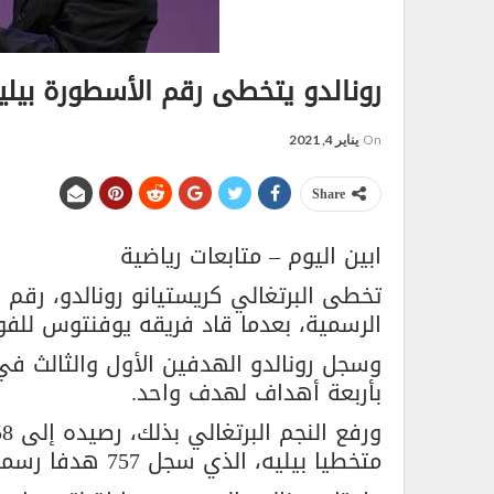
رونالدو يتخطى رقم الأسطورة بيلي
On
يناير 4, 2021
Share
ابين اليوم – متابعات رياضية
تخطى البرتغالي كريستيانو رونالدو، رقم 
الرسمية، بعدما قاد فريقه يوفنتوس للفو
وسجل رونالدو الهدفين الأول والثالث 
بأربعة أهداف لهدف واحد.
متخطيا بيليه، الذي سجل 757 هدفا رسميا على مدار مسيرته.