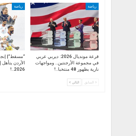
رياضة
رياضة
قرعة مونديال 2026: ديربي عربي
“مسقط“| إنجاز
في مجموعة الأرجنتين.. ومواجهات
الأردن يتأهل 
نارية بظهور 48 منتخبا..!
2026..!
السابق
التالي