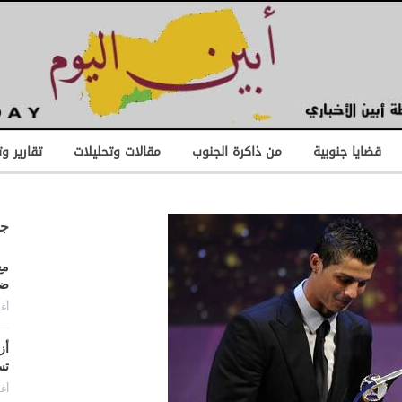
قضايا جنوبية
من ذاكرة الجنوب
مقالات وتحليلات
تقارير و
جد
مع
ضد
أغس
أز
تس
أغس