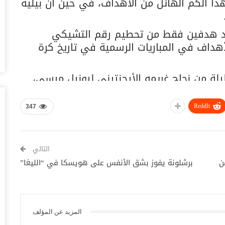
10 مباراة لتسجيل هذا الكم الهائل من الأهداف، في حين أن بيليه
أغس
 عمره 35 عاما، على بعد هدفين فقط من تحطيم رقم التشيكي
“ت
صن
هداف في المباريات الرسمية في تاريخ كرة
أغس
يلة من نجاح غريمه الأرجنتيني ليونيل ميسي،
“ش
بق
 الأسطورة البرازيلي مع فريق واحد.
أغس
ReddIt
347
“أ
سو
أغس
التالي
ن
برشلونة يفوز بشق الأنفس على هويسكا في “الليغا”
اخ
صنعاء 2026.. دع
أغس
المزيد عن المؤلف
“ح
يو