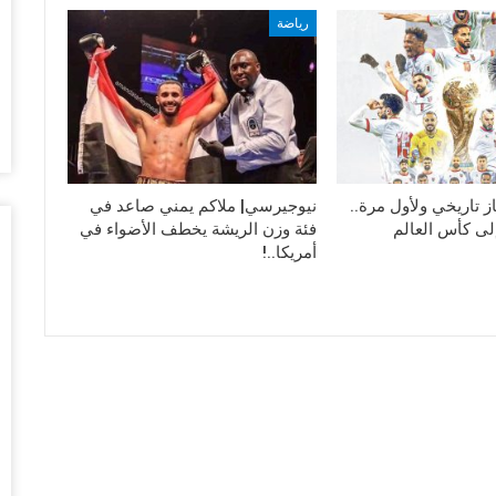
أغس
رياضة
ال
تم
أغس
ضر
بش
 تاريخي ولأول مرة..
نيوجيرسي| ملاكم يمني صاعد في
وم
إلى كأس العالم
فئة وزن الريشة يخطف الأضواء في
أغس
أمريكا..!
تد
قب
أغس
“ح
ال
أغس