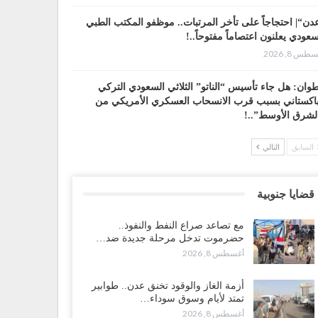
دن“| احتجاجاً على تأخر المرتبات.. موظفو المكتب الطبي
سعودي يعلنون اعتصاماً مفتوحاً..!
طس 8, 2026
وان: هل جاء تأسيس “الناتو” الثلاثي السعودي التركي
باكستاني بسبب قرب الانسحاب العسكري الأمريكي من
لشرق الأوسط”..!
طس 8, 2026
السابق
التالي
 حضرموت إلى عدن.. الانتقالي يصعّد ضد السعودية بعصيان
ني شامل..!
قضايا جنوبية
طس 8, 2026
مع تصاعد صراع النفط والنفوذ..
سعودية تحاول احتواء بن بريك بعد تهديده بالمواجهة.. هل
حضرموت تدخل مرحلة جديدة ضد…
أت معركة إسكات الصوت الحضرمي..!
أغسطس 8, 2026
طس 8, 2026
أزمة الغاز والوقود تخنق عدن.. طوابير
محافظ الجنيدي يحذر من خطورة المخططات السعودية على
تمتد لأيام وسوق سوداء…
ناء الجنوب..!
أغسطس 8, 2026