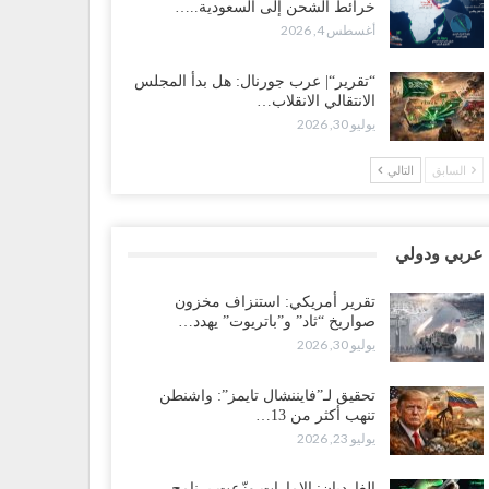
خرائط الشحن إلى السعودية..…
سعودية تُصعّد الحصار على اليمنيين.. وقرار بحرمان طلاب
أغسطس 4, 2026
شمال من تعميد الشهادات يشعل غضباً واسعاً..!
طس 5, 2026
“تقرير“| عرب جورنال: هل بدأ المجلس
الانتقالي الانقلاب…
عليمي يشغل خصومه بمعارك التعيينات.. وتحركات موازية
يوليو 30, 2026
سيطرة على ملفات المال والنفط..!
طس 5, 2026
السابق
التالي
قرير“| الحظر البحري يعيد رسم خرائط الشحن إلى
سعودية.. ناقلات النفط تلتف حول أفريقيا وسفن تعلن: “لا
جد شحنة…
عربي ودولي
طس 4, 2026
تقرير أمريكي: استنزاف مخزون
صواريخ “ثاد” و”باتريوت” يهدد…
عليمي يواجه اتهامات بصفقة نفط سرية مع شركة أمريكية..
يوليو 30, 2026
رميل يشعل غضب حضرموت..!
طس 4, 2026
تحقيق لـ”فايننشال تايمز”: واشنطن
تنهب أكثر من 13…
ير مكتب العليمي يقدم استقالته.. والخلافات تعصف
يوليو 23, 2026
لرئاسي وصراع محتدم على خليفته..!
طس 4, 2026
الغارديان: الإمارات وزّعت برنامج