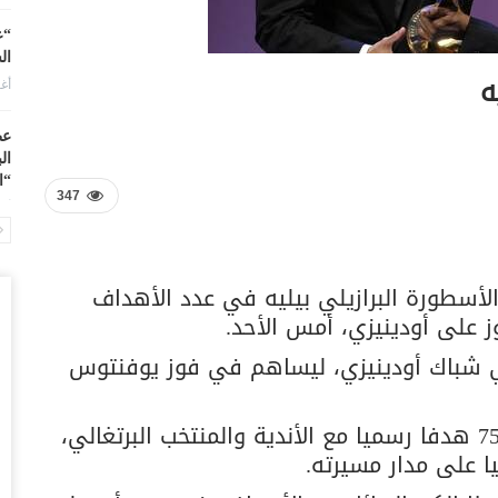
“ع
ال
ه
أغس
عط
ال
“ا
347
أغس
من
مد
الأسطورة البرازيلي بيليه في عدد الأهداف
أغس
ز على أودينيزي، أمس الأحد.
في شباك أودينيزي، ليساهم في فوز يوفنتوس
ال
بد
أغس
ورفع النجم البرتغالي بذلك، رصيده إلى 758 هدفا رسميا مع الأندية والمنتخب البرتغالي،
ال
اب