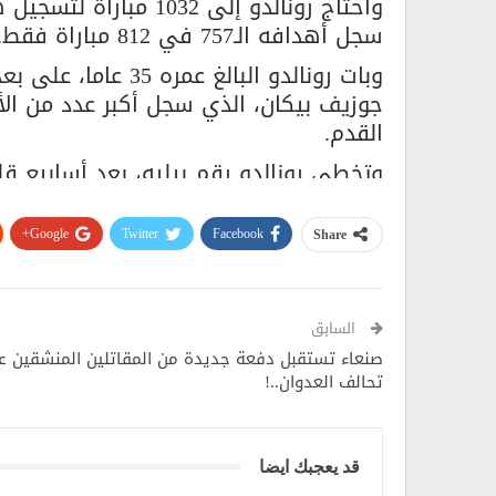
واحتاج رونالدو إلى 32
سجل أهدافه الـ757 في 812 مباراة فقط.
وبات رونالدو البالغ
جوزيف بيكان، الذي سجل أكبر عدد من الأ
القدم.
وتخطى رونالدو رقم بيليه، بعد أسابيع قل
قائد نادي برشلونة، في تجاوز عدد أهداف
المصدر: sportbox.ru
Google+
Twitter
Facebook
Share
السابق
صنعاء تستقبل دفعة جديدة من المقاتلين المنشقين ع
تحالف العدوان..!
قد يعجبك ايضا