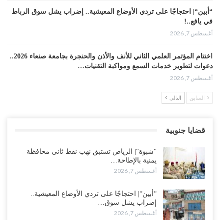
“أبين“| احتجاجًا على تردي الأوضاع المعيشية.. إضراب يشل سوق الرباط
في يافع..!
أغسطس 7, 2026
اختتام المؤتمر العلمي الثاني للأنف والأذن والحنجرة بجامعة صنعاء 2026..
دعوات لتطوير خدمات السمع ومواكبة التقنيات…
أغسطس 7, 2026
السابق
التالي
“حضرموت“| عصيان مدني واسع ورفض للتجنيد السعودي يوسّعان
المواجهة مع الرياض..!
أغسطس 6, 2026
قضايا جنوبية
العقيلي يعلن تمرّد قيادات عسكرية.. أزمة “البطاقة الذكية” تمهّد لإقالات
“شبوة“| الرياض تستبق نهب نفط ثاني محافظة
واسعة وإعادة ترتيب المشهد العسكري..!
يمنية بالإطاحة…
أغسطس 6, 2026
أغسطس 7, 2026
ضربات صنعاء تربك التحشيدات السعودية شرق اليمن.. خسائر بشرية
“أبين“| احتجاجًا على تردي الأوضاع المعيشية..
وانسحابات وفوضى تعصف بمعسكرات حضرموت ومأرب..!
إضراب يشل سوق…
أغسطس 6, 2026
أغسطس 7, 2026