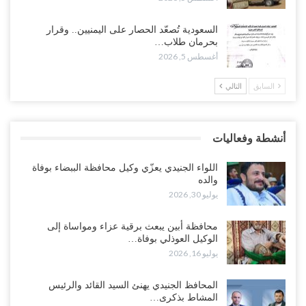
وسط معركة سعودية لإسقاط آخر معاقل الزبيدي.. القبائل تستنفر و”درع
السعودية تُصعّد الحصار على اليمنيين.. وقرار
الوطن” تبدأ الانتشار..!
بحرمان طلاب…
أغسطس 5, 2026
أغسطس 5, 2026
السابق
التالي
خلافات الرواتب تشعل مواجهة داخل معسكر التحالف… والإصلاح يصعّد
في جبهات مأرب وتعز والضالع..!
أغسطس 5, 2026
أنشطة وفعاليات
السعودية تُصعّد الحصار على اليمنيين.. وقرار بحرمان طلاب الشمال من
تعميد الشهادات يشعل غضباً واسعاً..!
اللواء الجنيدي يعزّي وكيل محافظة الببضاء بوفاة
أغسطس 5, 2026
والده
يوليو 30, 2026
العليمي يشغل خصومه بمعارك التعيينات.. وتحركات موازية للسيطرة على
ملفات المال والنفط..!
محافظة أبين يبعث برقية عزاء ومواساة إلى
الوكيل العوذلي بوفاة…
أغسطس 5, 2026
يوليو 16, 2026
“تقرير“| الحظر البحري يعيد رسم خرائط الشحن إلى السعودية.. ناقلات
المحافظ الجنيدي يهنئ السيد القائد والرئيس
النفط تلتف حول أفريقيا وسفن تعلن: “لا توجد شحنة…
المشاط بذكرى…
أغسطس 4, 2026