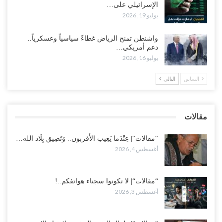
الإسرائيلي على…
يوليو 19, 2026
مع تصاعد الخلافات داخل “الرئاسي”.. أعضاء المجلس ينقلبون على
العليمي ويلغون قراراته ويضغطون لإقالة مدير…
واشنطن تمنح الرياض غطاءً سياسياً وعسكرياً..
أغسطس 3, 2026
دعم أمريكي…
يوليو 16, 2026
العطش وغياب الغاز يفاقمان مأساة الأهالي بعدن.. مدينة تغرق في دوامة
الانهيار الخدمي..!
السابق
التالي
أغسطس 3, 2026
“مقالات“| لا تكونوا سجناء هواتفكم..!
مقالات
أغسطس 3, 2026
“مقالات“| عِنْدَما يَغِيب الأَقربون.. وَتَضِيق بِلَاد الله…
أغسطس 4, 2026
“مقالات“| لا تكونوا سجناء هواتفكم..!
أغسطس 3, 2026