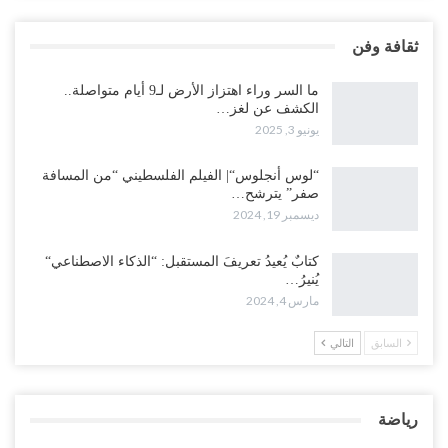
ثقافة وفن
ما السر وراء اهتزاز الأرض لـ9 أيام متواصلة..
الكشف عن لغز…
يونيو 3, 2025
“لوس أنجلوس“| الفيلم الفلسطيني “من المسافة
صفر” يترشح…
ديسمبر 19, 2024
كتابٌ يُعيدُ تعريفَ المستقبل: “الذكاء الاصطناعي“
يُنيرُ…
مارس 4, 2024
السابق
التالي
رياضة