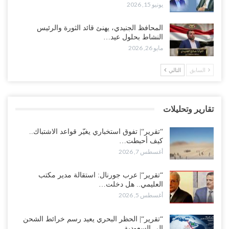
يونيو 15, 2026
العليمي يواجه اتهامات بصفقة نفط سرية مع شركة أمريكية.. وبيع 2.5
المحافظ الجنيدي، يهنئ قائد الثورة والرئيس
مليون برميل يشعل غضب حضرموت..!
النشاط بحلول عيد…
أغسطس 4, 2026
مايو 26, 2026
مدير مكتب العليمي يقدم استقالته.. والخلافات تعصف بالرئاسي وصراع
السابق
التالي
محتدم على خليفته..!
أغسطس 4, 2026
تقارير وتحليلات
“تعز“| وسط إعادة رسم النفوذ السعودي.. الإصلاح يجدد اتهامه لطارق
بالتهريب وعينه على المحافظ..!
“تقرير“| تفوق استخباري يغيّر قواعد الاشتباك..
أغسطس 4, 2026
كيف أحبطت…
أغسطس 7, 2026
“شبوة“| مع تحشيدات عسكرية تنذر بجولة جديدة مع السعودية.. الإمارات
تعيد تحشيد قواتها في أهم سواحل اليمن على البحر…
“تقرير“| عرب جورنال: استقالة مدير مكتب
العليمي.. هل دخلت…
أغسطس 4, 2026
أغسطس 5, 2026
“الضالع“| حملة اجتثاث سعودية لأذرع الزبيدي من معقله الأبرز..!
“تقرير“| الحظر البحري يعيد رسم خرائط الشحن
أغسطس 4, 2026
إلى السعودية..…