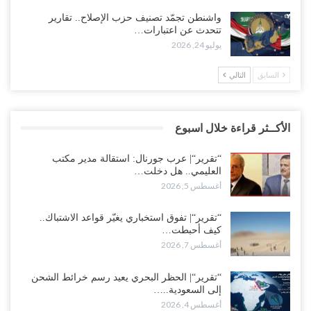
واشنطن تجمّد تصنيف حزب الإصلاح.. تقارير
تتحدث عن اعتبارات…
يوليو 24, 2026
السابق
التالي
الأكــثر قراءة خلال اسبوع
“تقرير“| عرب جورنال: استقالة مدير مكتب
العليمي.. هل دخلت…
أغسطس 5, 2026
“تقرير“| تفوق استخباري يغيّر قواعد الاشتباك..
كيف أحبطت…
أغسطس 7, 2026
“تقرير“| الحظر البحري يعيد رسم خرائط الشحن
إلى السعودية..…
أغسطس 4, 2026