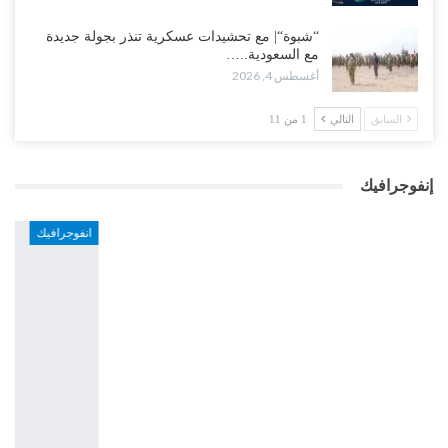
“شبوة“| مع تحشيدات عسكرية تنذر بجولة جديدة
مع السعودية..…
أغسطس 4, 2026
السابق
التالي
1 من 11
إنفوجرافيك
انفوجرافيك