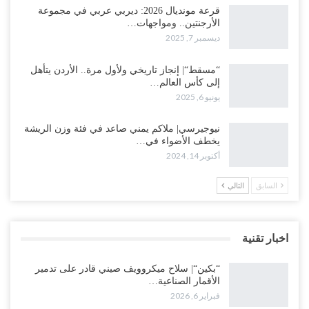
قرعة مونديال 2026: ديربي عربي في مجموعة
الأرجنتين.. ومواجهات…
ديسمبر 7, 2025
“مسقط“| إنجاز تاريخي ولأول مرة.. الأردن يتأهل
إلى كأس العالم…
يونيو 6, 2025
نيوجيرسي| ملاكم يمني صاعد في فئة وزن الريشة
يخطف الأضواء في…
أكتوبر 14, 2024
السابق
التالي
اخبار تقنية
“بكين“| سلاح ميكروويف صيني قادر على تدمير
الأقمار الصناعية…
فبراير 6, 2026