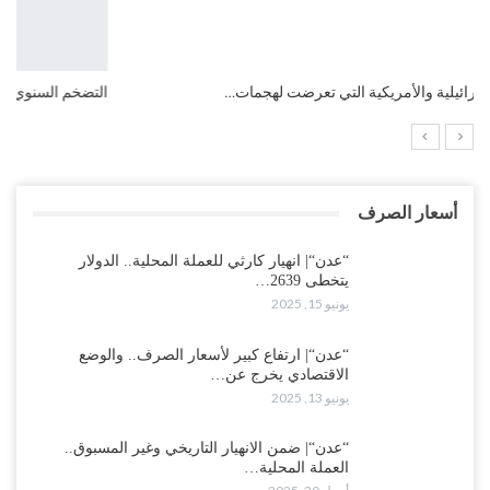
التضخم السنوي لمنطقة اليورو.. “إنفوجرافيك“..!
أسعار الصرف
“عدن“| انهيار كارثي للعملة المحلية.. الدولار
يتخطى 2639…
يونيو 15, 2025
“عدن“| ارتفاع كبير لأسعار الصرف.. والوضع
الاقتصادي يخرج عن…
يونيو 13, 2025
“عدن“| ضمن الانهيار التاريخي وغير المسبوق..
العملة المحلية…