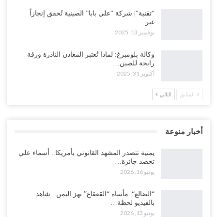
“تقنية“| شركة “علي بابا” الصينية تُحقق إنجازاً
غير…
نوفمبر 13, 2025
وكالة بلومبرغ: لماذا تُعتبر المعادن النادرة ورقة
رابحة للصين…
أكتوبر 31, 2025
السابق
التالي
أخبار منوعة
يمنية تتصدر المشهد القانوني بأمريكا.. أسماء علي
تحصد جائزة…
يونيو 16, 2026
“الضالع“| مأساة “القعقاع” تهز اليمن.. شاهد
بالفيديو لحظة…
يونيو 13, 2026