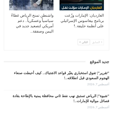
الغارديان: الإمارات وزّعت
واشنطن تمنح الرياض غطاءً
برنامج بيغاسوس الإسرائيلي
سياسياً وعسكرياً.. دعم
على أنظمة حليفة..!
أمريكي لتصعيد جديد في
اليمن وصفقة…
السابق
التالي
جديد الموقع
“تقرير“| تفوق استخباري يغيّر قواعد الاشتباك.. كيف أحبطت صنعاء
الهجوم السعودي قبل انطلاقه..!
أغسطس 7, 2026
“شبوة“| الرياض تستبق نهب نفط ثاني محافظة يمنية بالإطاحة بقادة
فصائل موالية للإمارات..!
أغسطس 7, 2026