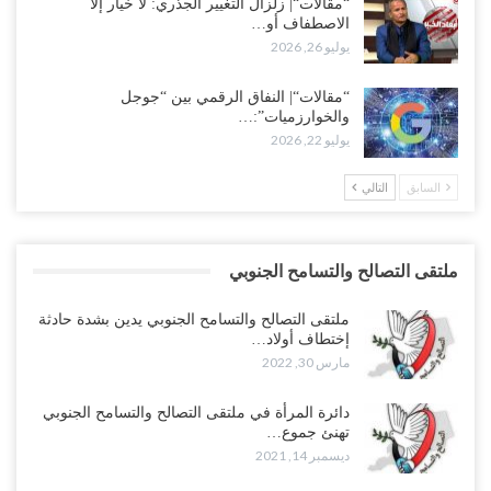
“مقالات“| زلزال التغيير الجذري: لا خيار إلا
الاصطفاف أو…
يوليو 26, 2026
“مقالات“| النفاق الرقمي بين “جوجل
والخوارزميات”:…
يوليو 22, 2026
السابق
التالي
ملتقى التصالح والتسامح الجنوبي
ملتقى التصالح والتسامح الجنوبي يدين بشدة حادثة
إختطاف أولاد…
مارس 30, 2022
دائرة المرأة في ملتقى التصالح والتسامح الجنوبي
تهنئ جموع…
ديسمبر 14, 2021