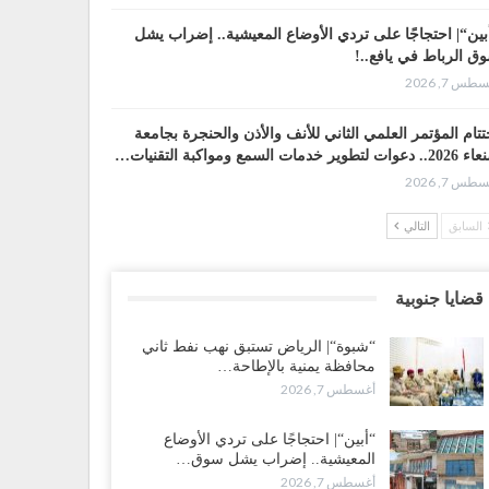
بين“| احتجاجًا على تردي الأوضاع المعيشية.. إضراب يشل
ق الرباط في يافع..!
طس 7, 2026
تتام المؤتمر العلمي الثاني للأنف والأذن والحنجرة بجامعة
وات لتطوير خدمات السمع ومواكبة التقنيات…
طس 7, 2026
السابق
التالي
ضرموت“| عصيان مدني واسع ورفض للتجنيد السعودي
سّعان المواجهة مع الرياض..!
طس 6, 2026
قضايا جنوبية
عقيلي يعلن تمرّد قيادات عسكرية.. أزمة “البطاقة الذكية”
“شبوة“| الرياض تستبق نهب نفط ثاني
هّد لإقالات واسعة وإعادة ترتيب المشهد العسكري..!
محافظة يمنية بالإطاحة…
طس 6, 2026
أغسطس 7, 2026
بات صنعاء تربك التحشيدات السعودية شرق اليمن.. خسائر
“أبين“| احتجاجًا على تردي الأوضاع
رية وانسحابات وفوضى تعصف بمعسكرات حضرموت
المعيشية.. إضراب يشل سوق…
أرب..!
أغسطس 7, 2026