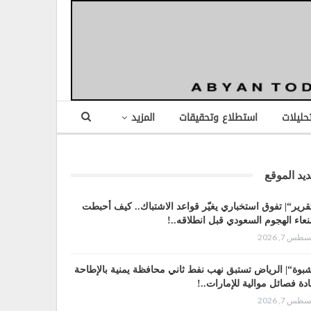
تحليلات
استطلاع وتحقيقات
المزيد
يد الموقع
قرير“| تفوق استخباري يغيّر قواعد الاشتباك.. كيف أحبطت
عاء الهجوم السعودي قبل انطلاقه..!
طس 7, 2026
بوة“| الرياض تستبق نهب نفط ثاني محافظة يمنية بالإطاحة
ادة فصائل موالية للإمارات..!
طس 7, 2026