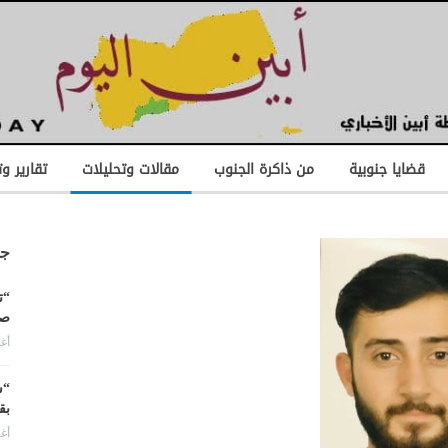
قضايا جنوبية
من ذاكرة الجنوب
مقالات وتحليلات
تقارير و
جد
“ت
صن
أغس
“ش
بق
أغس