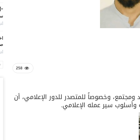
“أ
سو
أغس
اخ
صنعاء 2026.. دع
أغس
“ح
258
يو
أغس
ومجتمع، وخصوصاً للمتصدر للدور الإعلامي، أن
ال
تم
 وأسلوب سير عمله الإعلامي.
أغس
ضر
بش
وم