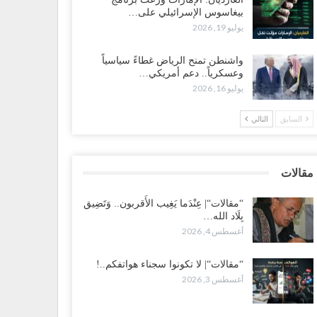
بيغاسوس الإسرائيلي على…
 تصعيد غير مسبوق ولأول مرة.. عمرو البيض يهاجم
يوليو 19, 2026
سعودية: الثقة معدومة والقوات الجنوبية ستتحرك إذا استمر
قمع..!
واشنطن تمنح الرياض غطاءً سياسياً
طس 3, 2026
وعسكرياً.. دعم أمريكي…
يوليو 16, 2026
 تصاعد الخلافات داخل “الرئاسي”.. أعضاء المجلس ينقلبون
ى العليمي ويلغون قراراته ويضغطون لإقالة مدير…
السابق
التالي
طس 3, 2026
عطش وغياب الغاز يفاقمان مأساة الأهالي بعدن.. مدينة تغرق
مقالات
 دوامة الانهيار الخدمي..!
طس 3, 2026
“مقالات“| عِنْدَما يَغِيب الأَقربون.. وَتَضِيق
بِلَاد الله…
أغسطس 4, 2026
قالات“| لا تكونوا سجناء هواتفكم..!
طس 3, 2026
“مقالات“| لا تكونوا سجناء هواتفكم..!
أغسطس 3, 2026