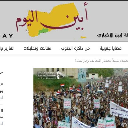
قضايا جنوبية
من ذاكرة الجنوب
مقالات وتحليلات
تقارير و
ديدة تنديداً بحصار التحالف وجرائمه..!
جد
“ح
يو
أغس
ال
تم
أغس