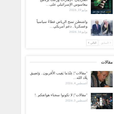
بيغاسوس الإسرائيلي على…
ضرموت“| بعد اقتحام منزل شيخ بارز.. قبائل الصحراء
يوليو 19, 2026
يمنية تبدأ احتشاداً على الحدود السعودية..!
طس 2, 2026
واشنطن تمنح الرياض غطاءً سياسياً
وعسكرياً.. دعم أمريكي…
يوليو 16, 2026
ط غضبٍ جنوباً.. دعوات لإغلاق مطرح فدغم مع تحوله من
سكر للتجنيد إلى ساحة لتصفية قادة التحالف..!
السابق
التالي
طس 2, 2026
عز“| مع اقتراب إعادة الهيكلة السعودية.. سباق بين طارق
لإصلاح لإشعال حرب..!
مقالات
طس 2, 2026
“مقالات“| عِنْدَما يَغِيب الأَقربون.. وَتَضِيق
بِلَاد الله…
ضرموت“| تغييرات سعودية بصفوف قيادة “درع الوطن”
أغسطس 4, 2026
متمركز بالعبر.. هل بدأت الرياض إعادة هيكلة فصائلها بعد…
طس 2, 2026
“مقالات“| لا تكونوا سجناء هواتفكم..!
أغسطس 3, 2026