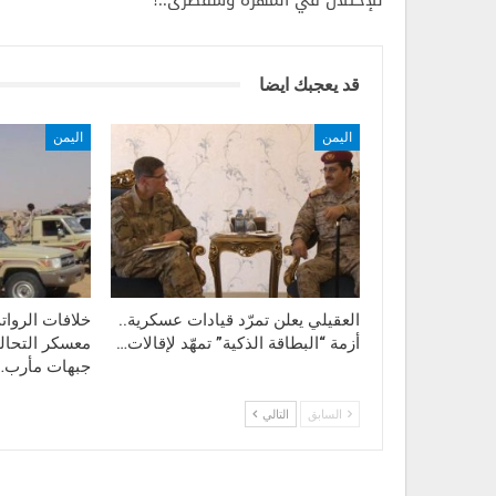
قد يعجبك ايضا
اليمن
اليمن
العقيلي يعلن تمرّد قيادات عسكرية..
خلافات الروا
أزمة “البطاقة الذكية” تمهّد لإقالات…
معسكر التحال
جبهات مأرب…
السابق
التالي