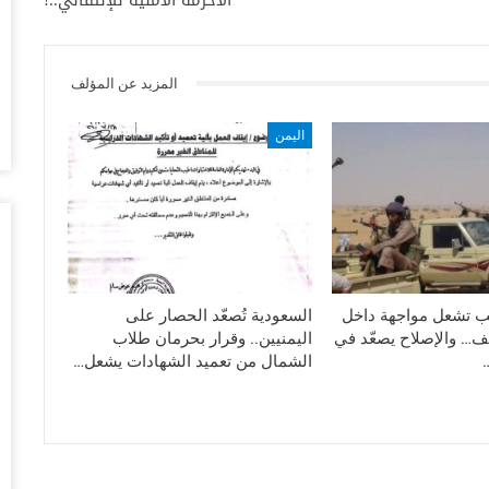
أغس
“ت
المزيد عن المؤلف
ال
تو
اليمن
أغس
ال
وبيع 2.5 مليون ب
أغس
مد
با
تب تشعل مواجهة داخل
السعودية تُصعّد الحصار على
ف… والإصلاح يصعّد في
اليمنيين.. وقرار بحرمان طلاب
أغس
الشمال من تعميد الشهادات يشعل…
“ت
لط
أغس