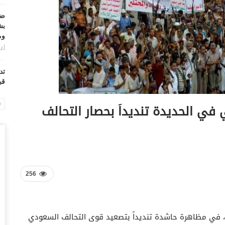
ضر
بش
وم
أغس
تد
قب
أغس
 في الحديدة تنديداً بحصار التحالف
“ح
ال
أغس
“ح
تح
256
أغس
“ت
لياً، في مظاهرة حاشدة تنديداً بتصعيد قوى التحالف السعودي
دخ