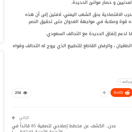
مدنيين و حصار موانئ الحديدة.
أغس
حرب الاقتصادية بحق الشعب اليمني، لافتين إلى أن هذه
حض
يده قوة وصلابة في مواجهة العدوان حتى تحقيق النصر.
سع
أغس
 لدعم إتفاق الحديدة مع التحالف السعودي.
لطغيان ، والرفض القاطع للتطبيع الذي يروج له التحالف وقواه
وس
تس
أغس
خل
وا
جرائمه..!
أغس
ReddIt
256
ال
ال
أغس
التالي
عدن.. الكشف عن مخطط إصلاحي لتصفية 85 قائداً في
ال
الأحزمة الأمنية للإنتقالي..!
لل