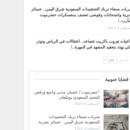
بات صنعاء تربك التحشيدات السعودية شرق اليمن.. خسائر
رية وانسحابات وفوضى تعصف بمعسكرات حضرموت
أرب..!
طس 6, 2026
اعيات هروب باكريت تتصاعد.. اعتقالات في الرياض وتوتر
لي يهدد بتعقيد المشهد في المهرة..!
طس 6, 2026
السابق
التالي
ضرموت“| في تصعيد غير مسبوق.. انتشار فصيل “مكافحة
إرهاب” في أحياء المكلا بالتزامن مع العصيان المدني..!
قضايا جنوبية
طس 6, 2026
“حضرموت“| عصيان مدني واسع ورفض
ضرموت“| الانتقالي يرفع التصعيد بالعصيان المدني.. ورسالة
للتجنيد السعودي يوسّعان…
دٍ للسعودية بشأن النفط..!
أغسطس 6, 2026
طس 6, 2026
ضربات صنعاء تربك التحشيدات
قرير“| عرب جورنال: استقالة مدير مكتب العليمي.. هل
السعودية شرق اليمن.. خسائر بشرية…
لت سلطة الرئاسي مرحلة التفكك المؤسسي..!
أغسطس 6, 2026