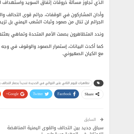
الذي تجاوز مسألة خروقات إتفاق السويد واستهداف ال
وأدان المشاركون في الوقفات، جرائم قوى التحالف وال
الجرائم لن تنال من صمود وثبات الشعب اليمني بل تز
وندد المتظاهرون بصمت الأمم المتحدة وتماهي بعثتها
كما أكدت البيانات، إستمرار الصمود والوقوف في وجه ا
مع الكيان الصهيوني.
تظاهرات لليوم الثاني على التوالي في الحديدة تنديداً بحصار التحالف و
Google+
Twitter
Facebook
Share
السابق
سباق جديد بين التحالف والقوى اليمنية المناهضة
للإحتلال في المهرة وسقطرى..!