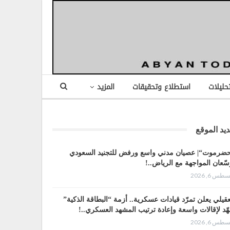
تحليلات
استطلاع وتحقيقات
المزيد
يد الموقع
ضرموت“| عصيان مدني واسع ورفض للتجنيد السعودي
سّعان المواجهة مع الرياض..!
طس 6, 2026
عقيلي يعلن تمرّد قيادات عسكرية.. أزمة “البطاقة الذكية”
هّد لإقالات واسعة وإعادة ترتيب المشهد العسكري..!
طس 6, 2026