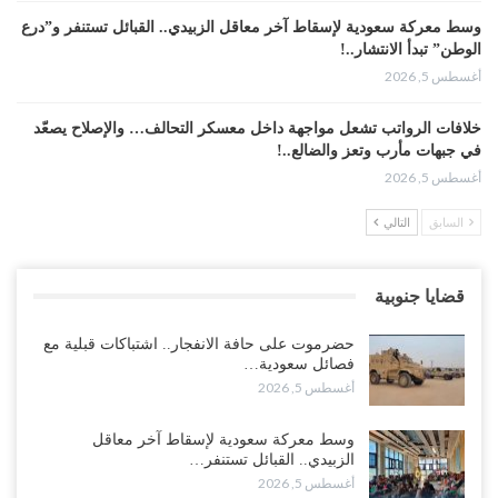
وسط معركة سعودية لإسقاط آخر معاقل الزبيدي.. القبائل تستنفر و”درع
الوطن” تبدأ الانتشار..!
أغسطس 5, 2026
خلافات الرواتب تشعل مواجهة داخل معسكر التحالف… والإصلاح يصعّد
في جبهات مأرب وتعز والضالع..!
أغسطس 5, 2026
السابق
التالي
السعودية تُصعّد الحصار على اليمنيين.. وقرار بحرمان طلاب الشمال من
تعميد الشهادات يشعل غضباً واسعاً..!
أغسطس 5, 2026
قضايا جنوبية
العليمي يشغل خصومه بمعارك التعيينات.. وتحركات موازية للسيطرة على
حضرموت على حافة الانفجار.. اشتباكات قبلية مع
ملفات المال والنفط..!
فصائل سعودية…
أغسطس 5, 2026
أغسطس 5, 2026
“تقرير“| الحظر البحري يعيد رسم خرائط الشحن إلى السعودية.. ناقلات
وسط معركة سعودية لإسقاط آخر معاقل
النفط تلتف حول أفريقيا وسفن تعلن: “لا توجد شحنة…
الزبيدي.. القبائل تستنفر…
أغسطس 4, 2026
أغسطس 5, 2026