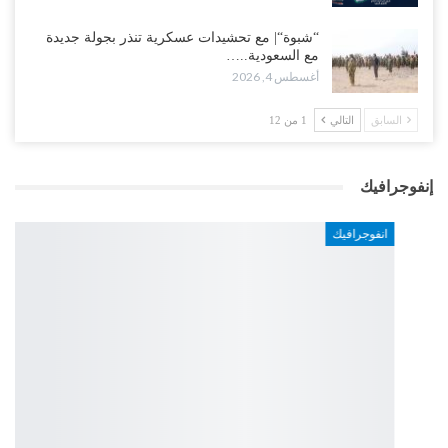
“شبوة“| مع تحشيدات عسكرية تنذر بجولة جديدة
مع السعودية..…
أغسطس 4, 2026
السابق
التالي
1 من 12
إنفوجرافيك
انفوجرافيك