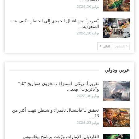
“تعز“| مع اقتراب إعادة الهيكلة السعودية.. سباق بين طارق والإصلاح
يوليو 30, 2026
لإشعال حرب..!
أغسطس 2, 2026
“تقرير“| من اغتيال الحمدي إلى الحصار.. كيف بنت
السعودية…
“حضرموت“| تغييرات سعودية بصفوف قيادة “درع الوطن” المتمركز
يوليو 18, 2026
بالعبر.. هل بدأت الرياض إعادة هيكلة فصائلها بعد…
أغسطس 2, 2026
السابق
التالي
اغتيالات العبر تُشعل حضرموت.. من يقود حرب التصفية الصامتة داخل
معسكر التحالف..!
عربي ودولي
أغسطس 2, 2026
تقرير أمريكي: استنزاف مخزون صواريخ “ثاد”
“تعز“| غضب شعبي يشلّ الخط الساحلي المخا- عدن.. هل بدأت المناطق
و”باتريوت” يهدد…
الاستراتيجية بالانفجار من الداخل..!
يوليو 30, 2026
أغسطس 2, 2026
تحقيق لـ”فايننشال تايمز”: واشنطن تنهب أكثر من
13…
“حضرموت“| الانتقالي يناقش تشكيل لجان أهلية بأهم مناطق النفط..
يوليو 23, 2026
وتلميحات إماراتية إلى انتقال التصعيد نحو الخيار العسكري..!
أغسطس 1, 2026
الغارديان: الإمارات وزّعت برنامج بيغاسوس