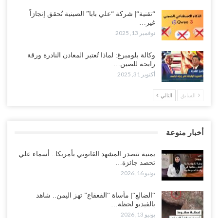
“تقنية“| شركة “علي بابا” الصينية تُحقق إنجازاً
غير…
نوفمبر 13, 2025
وكالة بلومبرغ: لماذا تُعتبر المعادن النادرة ورقة
رابحة للصين…
أكتوبر 31, 2025
السابق
التالي
أخبار منوعة
يمنية تتصدر المشهد القانوني بأمريكا.. أسماء علي
تحصد جائزة…
يونيو 16, 2026
“الضالع“| مأساة “القعقاع” تهز اليمن.. شاهد
بالفيديو لحظة…
يونيو 13, 2026