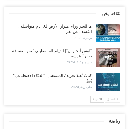
ثقافة وفن
ما السر وراء اهتزاز الأرض لـ9 أيام متواصلة..
الكشف عن لغز…
يونيو 3, 2025
“لوس أنجلوس“| الفيلم الفلسطيني “من المسافة
صفر” يترشح…
ديسمبر 19, 2024
كتابٌ يُعيدُ تعريفَ المستقبل: “الذكاء الاصطناعي“
يُنيرُ…
مارس 4, 2024
السابق
التالي
رياضة