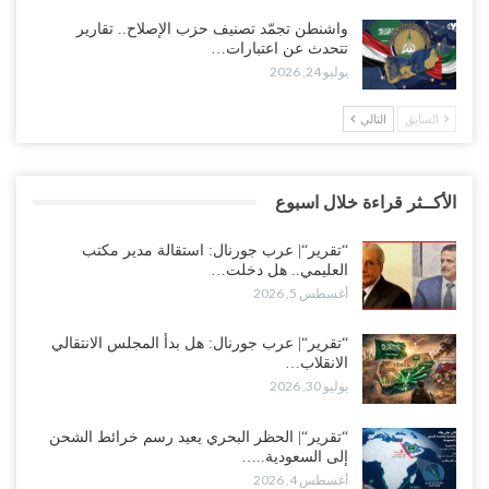
واشنطن تجمّد تصنيف حزب الإصلاح.. تقارير
تتحدث عن اعتبارات…
يوليو 24, 2026
السابق
التالي
الأكــثر قراءة خلال اسبوع
“تقرير“| عرب جورنال: استقالة مدير مكتب
العليمي.. هل دخلت…
أغسطس 5, 2026
“تقرير“| عرب جورنال: هل بدأ المجلس الانتقالي
الانقلاب…
يوليو 30, 2026
“تقرير“| الحظر البحري يعيد رسم خرائط الشحن
إلى السعودية..…
أغسطس 4, 2026