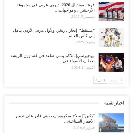
قرعة مونديال 2026: ديربي عربي في مجموعة
الأرجنتين.. ومواجهات…
ديسمبر 7, 2025
“مسقط“| إنجاز تاريخي ولأول مرة.. الأردن يتأهل
إلى كأس العالم…
يونيو 6, 2025
نيوجيرسي| ملاكم يمني صاعد في فئة وزن الريشة
يخطف الأضواء في…
أكتوبر 14, 2024
السابق
التالي
اخبار تقنية
“بكين“| سلاح ميكروويف صيني قادر على تدمير
الأقمار الصناعية…
فبراير 6, 2026