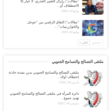
“مقالات“| زلزال التغيير الجذري: لا خيار إلا
الاصطفاف أو…
يوليو 26, 2026
“مقالات“| النفاق الرقمي بين “جوجل
والخوارزميات”:…
يوليو 22, 2026
السابق
التالي
ملتقى التصالح والتسامح الجنوبي
ملتقى التصالح والتسامح الجنوبي يدين بشدة حادثة
إختطاف أولاد…
مارس 30, 2022
دائرة المرأة في ملتقى التصالح والتسامح الجنوبي
تهنئ جموع…
ديسمبر 14, 2021