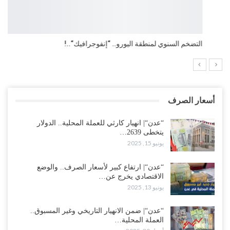
التضخم السنوي لمنطقة اليورو.. “إنفوجرافيك“..!
أسعار الصرف
“عدن“| انهيار كارثي للعملة المحلية.. الدولار
يتخطى 2639…
يونيو 15, 2025
“عدن“| ارتفاع كبير لأسعار الصرف.. والوضع
الاقتصادي يخرج عن…
يونيو 13, 2025
“عدن“| ضمن الانهيار التاريخي وغير المسبوق..
العملة المحلية…