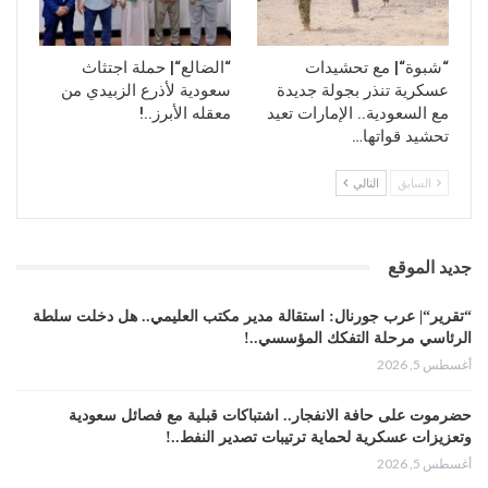
“شبوة“| مع تحشيدات
“الضالع“| حملة اجتثاث
عسكرية تنذر بجولة جديدة
سعودية لأذرع الزبيدي من
مع السعودية.. الإمارات تعيد
معقله الأبرز..!
تحشيد قواتها…
السابق
التالي
جديد الموقع
“تقرير“| عرب جورنال: استقالة مدير مكتب العليمي.. هل دخلت سلطة
الرئاسي مرحلة التفكك المؤسسي..!
أغسطس 5, 2026
حضرموت على حافة الانفجار.. اشتباكات قبلية مع فصائل سعودية
وتعزيزات عسكرية لحماية ترتيبات تصدير النفط..!
أغسطس 5, 2026