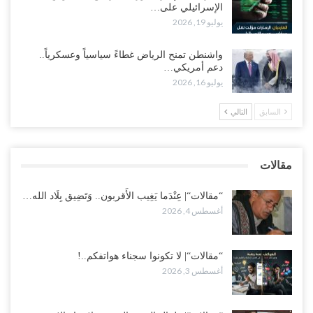
الإسرائيلي على…
مع اختفاء وزيرة واستقالة آخر وصراع على السفارات.. أزمة المحاصصة
يوليو 19, 2026
تعصف بحكومة عدن..!
أغسطس 1, 2026
واشنطن تمنح الرياض غطاءً سياسياً وعسكرياً..
دعم أمريكي…
عقب محاولة انسحابه من مطارح الريان.. المخابرات السعودية تصفي أبرز
يوليو 16, 2026
مساعدي الحجوري..!
أغسطس 1, 2026
السابق
التالي
“تعز“| بعد أيام من الاستعراضات.. الإصلاح يتوغل في معاقل طارق صالح..
هل بدأت معركة كسر النفوذ في الساحل الغربي..!
مقالات
أغسطس 1, 2026
“مقالات“| عِنْدَما يَغِيب الأَقربون.. وَتَضِيق بِلَاد الله…
أغسطس 4, 2026
“مقالات“| لا تكونوا سجناء هواتفكم..!
أغسطس 3, 2026