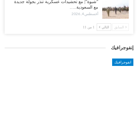
“شبوة“| مع تحشيدات عسكرية تنذر بجولة جديدة
مع السعودية..…
أغسطس 4, 2026
السابق
التالي
1 من 11
إنفوجرافيك
انفوجرافيك