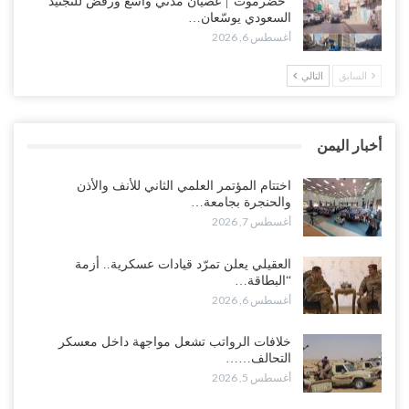
“حضرموت“| عصيان مدني واسع ورفض للتجنيد
بتعقيد المشهد في المهرة..!
السعودي يوسّعان…
أغسطس 6, 2026
أغسطس 6, 2026
السابق
التالي
“حضرموت“| في تصعيد غير مسبوق.. انتشار فصيل “مكافحة الإرهاب”
في أحياء المكلا بالتزامن مع العصيان المدني..!
أغسطس 6, 2026
أخبار اليمن
“حضرموت“| الانتقالي يرفع التصعيد بالعصيان المدني.. ورسالة تحدٍ
للسعودية بشأن النفط..!
اختتام المؤتمر العلمي الثاني للأنف والأذن
والحنجرة بجامعة…
أغسطس 6, 2026
أغسطس 7, 2026
“تقرير“| عرب جورنال: استقالة مدير مكتب العليمي.. هل دخلت سلطة
العقيلي يعلن تمرّد قيادات عسكرية.. أزمة
الرئاسي مرحلة التفكك المؤسسي..!
“البطاقة…
أغسطس 5, 2026
أغسطس 6, 2026
حضرموت على حافة الانفجار.. اشتباكات قبلية مع فصائل سعودية
خلافات الرواتب تشعل مواجهة داخل معسكر
وتعزيزات عسكرية لحماية ترتيبات تصدير النفط..!
التحالف……
أغسطس 5, 2026
أغسطس 5, 2026