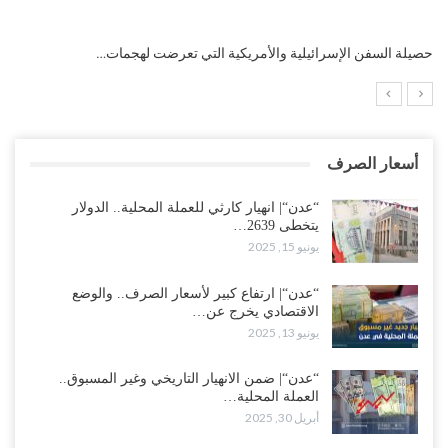
التضخم السنوي لمنطقة اليورو.. “إنفوجرافيك“..!
أسعار الصرف
“عدن“| انهيار كارثي للعملة المحلية.. الدولار
يتخطى 2639…
يونيو 15, 2025
“عدن“| ارتفاع كبير لأسعار الصرف.. والوضع
الاقتصادي يخرج عن…
يونيو 13, 2025
“عدن“| ضمن الانهيار التاريخي وغير المسبوق..
العملة المحلية…
أبريل 30, 2025