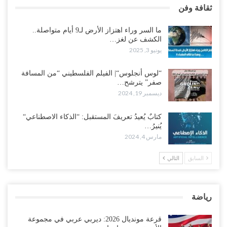
ثقافة وفن
ما السر وراء اهتزاز الأرض لـ9 أيام متواصلة..
الكشف عن لغز…
يونيو 3, 2025
“لوس أنجلوس“| الفيلم الفلسطيني “من المسافة
صفر” يترشح…
ديسمبر 19, 2024
كتابٌ يُعيدُ تعريفَ المستقبل: “الذكاء الاصطناعي“
يُنيرُ…
مارس 4, 2024
السابق
التالي
رياضة
قرعة مونديال 2026: ديربي عربي في مجموعة