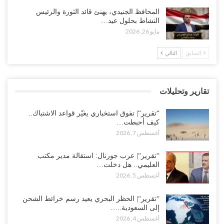
العليمي يواجه اتهامات بصفقة نفط سرية مع شركة أمريكية.. وبيع 2.5
المحافظ الجنيدي، يهنئ قائد الثورة والرئيس
مليون برميل يشعل غضب حضرموت..!
النشاط بحلول عيد…
أغسطس 4, 2026
مايو 26, 2026
مدير مكتب العليمي يقدم استقالته.. والخلافات تعصف بالرئاسي وصراع
السابق
التالي
محتدم على خليفته..!
أغسطس 4, 2026
تقارير وتحليلات
“تعز“| وسط إعادة رسم النفوذ السعودي.. الإصلاح يجدد اتهامه لطارق
بالتهريب وعينه على المحافظ..!
“تقرير“| تفوق استخباري يغيّر قواعد الاشتباك..
أغسطس 4, 2026
كيف أحبطت…
أغسطس 7, 2026
“شبوة“| مع تحشيدات عسكرية تنذر بجولة جديدة مع السعودية.. الإمارات
تعيد تحشيد قواتها في أهم سواحل اليمن على البحر…
“تقرير“| عرب جورنال: استقالة مدير مكتب
العليمي.. هل دخلت…
أغسطس 4, 2026
أغسطس 5, 2026
“الضالع“| حملة اجتثاث سعودية لأذرع الزبيدي من معقله الأبرز..!
“تقرير“| الحظر البحري يعيد رسم خرائط الشحن
أغسطس 4, 2026
إلى السعودية..…
أغسطس 4, 2026