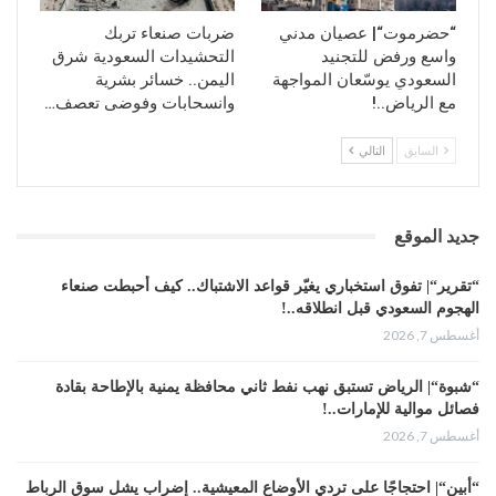
“حضرموت“| عصيان مدني
ضربات صنعاء تربك
واسع ورفض للتجنيد
التحشيدات السعودية شرق
السعودي يوسّعان المواجهة
اليمن.. خسائر بشرية
مع الرياض..!
وانسحابات وفوضى تعصف…
السابق
التالي
جديد الموقع
“تقرير“| تفوق استخباري يغيّر قواعد الاشتباك.. كيف أحبطت صنعاء
الهجوم السعودي قبل انطلاقه..!
أغسطس 7, 2026
“شبوة“| الرياض تستبق نهب نفط ثاني محافظة يمنية بالإطاحة بقادة
فصائل موالية للإمارات..!
أغسطس 7, 2026
“أبين“| احتجاجًا على تردي الأوضاع المعيشية.. إضراب يشل سوق الرباط