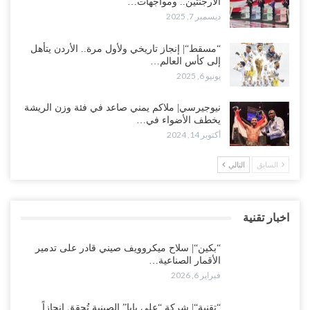
الأرجنتين.. ومواجهات…
ديسمبر 7, 2025
“مسقط“| إنجاز تاريخي ولأول مرة.. الأردن يتأهل
إلى كأس العالم…
يونيو 6, 2025
نيوجيرسي| ملاكم يمني صاعد في فئة وزن الريشة
يخطف الأضواء في…
أكتوبر 14, 2024
السابق
التالي
اخبار تقنية
“بكين“| سلاح ميكروويف صيني قادر على تدمير
الأقمار الصناعية…
فبراير 6, 2026
“تقنية“| شركة “علي بابا” الصينية تُحقق إنجازاً