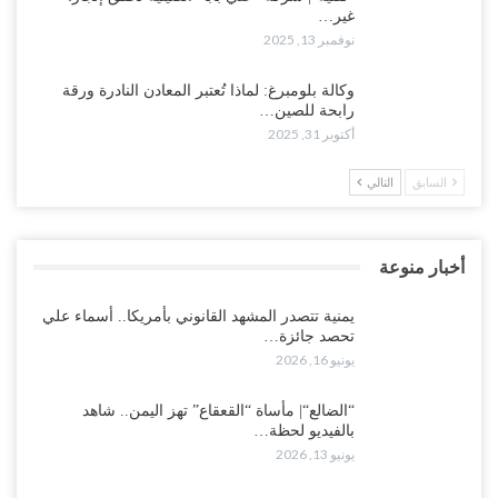
غير…
نوفمبر 13, 2025
وكالة بلومبرغ: لماذا تُعتبر المعادن النادرة ورقة
رابحة للصين…
أكتوبر 31, 2025
السابق
التالي
أخبار منوعة
يمنية تتصدر المشهد القانوني بأمريكا.. أسماء علي
تحصد جائزة…
يونيو 16, 2026
“الضالع“| مأساة “القعقاع” تهز اليمن.. شاهد
بالفيديو لحظة…
يونيو 13, 2026