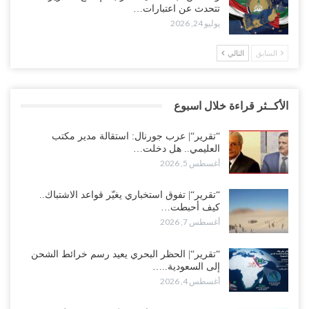
تتحدث عن اعتبارات…
يوليو 24, 2026
السابق
التالي
الأكــثر قراءة خلال اسبوع
“تقرير“| عرب جورنال: استقالة مدير مكتب
العليمي.. هل دخلت…
أغسطس 5, 2026
“تقرير“| تفوق استخباري يغيّر قواعد الاشتباك..
كيف أحبطت…
أغسطس 7, 2026
“تقرير“| الحظر البحري يعيد رسم خرائط الشحن
إلى السعودية..…
أغسطس 4, 2026