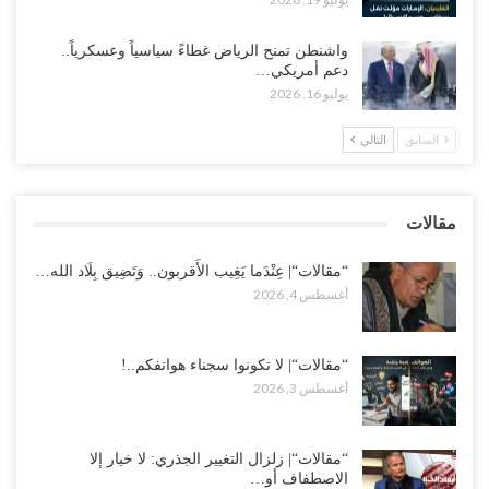
مع تصاعد الخلافات داخل “الرئاسي”.. أعضاء المجلس ينقلبون على
العليمي ويلغون قراراته ويضغطون لإقالة مدير…
واشنطن تمنح الرياض غطاءً سياسياً وعسكرياً..
أغسطس 3, 2026
دعم أمريكي…
يوليو 16, 2026
العطش وغياب الغاز يفاقمان مأساة الأهالي بعدن.. مدينة تغرق في دوامة
الانهيار الخدمي..!
السابق
التالي
أغسطس 3, 2026
“مقالات“| لا تكونوا سجناء هواتفكم..!
مقالات
أغسطس 3, 2026
“مقالات“| عِنْدَما يَغِيب الأَقربون.. وَتَضِيق بِلَاد الله…
أغسطس 4, 2026
“مقالات“| لا تكونوا سجناء هواتفكم..!
أغسطس 3, 2026
“مقالات“| زلزال التغيير الجذري: لا خيار إلا
الاصطفاف أو…