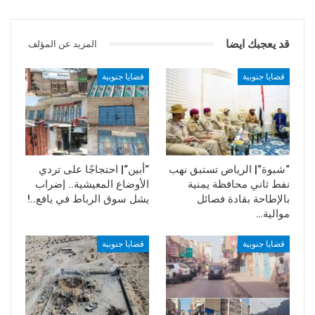
قد يعجبك ايضا
المزيد عن المؤلف
قضايا جنوبية
قضايا جنوبية
“شبوة“| الرياض تستبق نهب
“أبين“| احتجاجًا على تردي
نفط ثاني محافظة يمنية
الأوضاع المعيشية.. إضراب
بالإطاحة بقادة فصائل
يشل سوق الرباط في يافع..!
موالية…
قضايا جنوبية
قضايا جنوبية