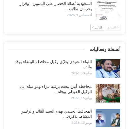
وسط معركة سعودية لإسقاط آخر معاقل الزبيدي.. القبائل تستنفر و”درع
السعودية تُصعّد الحصار على اليمنيين.. وقرار
الوطن” تبدأ الانتشار..!
بحرمان طلاب…
أغسطس 5, 2026
أغسطس 5, 2026
السابق
التالي
خلافات الرواتب تشعل مواجهة داخل معسكر التحالف… والإصلاح يصعّد
في جبهات مأرب وتعز والضالع..!
أغسطس 5, 2026
أنشطة وفعاليات
السعودية تُصعّد الحصار على اليمنيين.. وقرار بحرمان طلاب الشمال من
تعميد الشهادات يشعل غضباً واسعاً..!
اللواء الجنيدي يعزّي وكيل محافظة الببضاء بوفاة
أغسطس 5, 2026
والده
يوليو 30, 2026
العليمي يشغل خصومه بمعارك التعيينات.. وتحركات موازية للسيطرة على
ملفات المال والنفط..!
محافظة أبين يبعث برقية عزاء ومواساة إلى
الوكيل العوذلي بوفاة…
أغسطس 5, 2026
يوليو 16, 2026
“تقرير“| الحظر البحري يعيد رسم خرائط الشحن إلى السعودية.. ناقلات
المحافظ الجنيدي يهنئ السيد القائد والرئيس
النفط تلتف حول أفريقيا وسفن تعلن: “لا توجد شحنة…
المشاط بذكرى…
أغسطس 4, 2026
يونيو 15, 2026