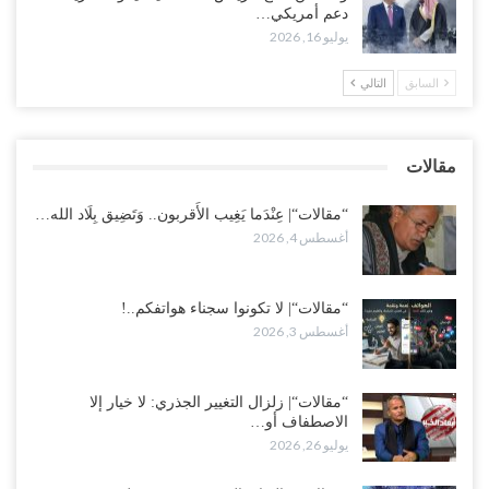
دعم أمريكي…
يوليو 16, 2026
العطش وغياب الغاز يفاقمان مأساة الأهالي بعدن.. مدينة تغرق في دوامة
الانهيار الخدمي..!
السابق
التالي
أغسطس 3, 2026
“مقالات“| لا تكونوا سجناء هواتفكم..!
مقالات
أغسطس 3, 2026
“مقالات“| عِنْدَما يَغِيب الأَقربون.. وَتَضِيق بِلَاد الله…
أغسطس 4, 2026
“مقالات“| لا تكونوا سجناء هواتفكم..!
أغسطس 3, 2026
“مقالات“| زلزال التغيير الجذري: لا خيار إلا
الاصطفاف أو…
يوليو 26, 2026