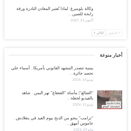
وكالة بلومبرغ: لماذا تُعتبر المعادن النادرة ورقة
رابحة للصين…
أكتوبر 31, 2025
السابق
التالي
أخبار منوعة
يمنية تتصدر المشهد القانوني بأمريكا.. أسماء علي
تحصد جائزة…
يونيو 16, 2026
“الضالع“| مأساة “القعقاع” تهز اليمن.. شاهد
بالفيديو لحظة…
يونيو 13, 2026
“ترامب” ينجو من الذبح بيوم العيد في بنغلادش..
جاموس أمهق…
مايو 29, 2026