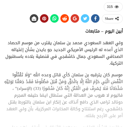
315
Share
أبين اليوم – متابعات
ولي العهد السعودي محمد بن سلمان يقترب من موسم الحصاد
الذي أعده له الرئيس الأمريكي الجديد جو بايدن بشأن إغتياله
الصحافي السعودي جمال خاشقجي في قنصلية بلاده باسطنبول
التركية.
موسم كان يترقبه بن سلمان كأي قاتل وعده الله “وَلَا تَقْتُلُوا
النَّفْسَ الَّتِي حَرَّمَ اللَّهُ إِلَّا بِالْحَقِّ وَمَنْ قُتِلَ مَظْلُومًا فَقَدْ جَعَلْنَا لِوَلِيِّهِ
سُلْطَانًا فَلَا يُسْرِفْ فِي الْقَتْلِ إِنَّهُ كَانَ مَنْصُورًا (33) (الإسراء)” ،
فاليوم لا هروب من العدالة التي ستطال ايضا حليفه المجرم
دونالد ترامب الذي دافع آنذاك عن إنكار ابن سلمان بالتورط بقتل
خاشقجي، رغم استنتاج وكالة المخابرات المركزية، بأن ولي العهد
أمر على الأرجح بقتله.