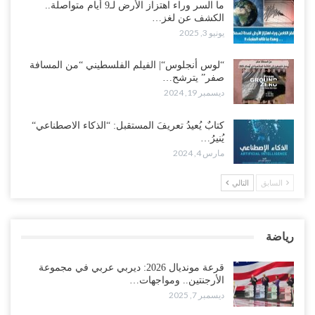
ما السر وراء اهتزاز الأرض لـ9 أيام متواصلة..
الكشف عن لغز…
يونيو 3, 2025
“لوس أنجلوس“| الفيلم الفلسطيني “من المسافة
صفر” يترشح…
ديسمبر 19, 2024
كتابٌ يُعيدُ تعريفَ المستقبل: “الذكاء الاصطناعي“
يُنيرُ…
مارس 4, 2024
السابق
التالي
رياضة
قرعة مونديال 2026: ديربي عربي في مجموعة
الأرجنتين.. ومواجهات…
ديسمبر 7, 2025