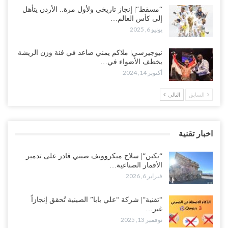
“مسقط“| إنجاز تاريخي ولأول مرة.. الأردن يتأهل
إلى كأس العالم…
يونيو 6, 2025
نيوجيرسي| ملاكم يمني صاعد في فئة وزن الريشة
يخطف الأضواء في…
أكتوبر 14, 2024
السابق
التالي
اخبار تقنية
“بكين“| سلاح ميكروويف صيني قادر على تدمير
الأقمار الصناعية…
فبراير 6, 2026
“تقنية“| شركة “علي بابا” الصينية تُحقق إنجازاً
غير…
نوفمبر 13, 2025