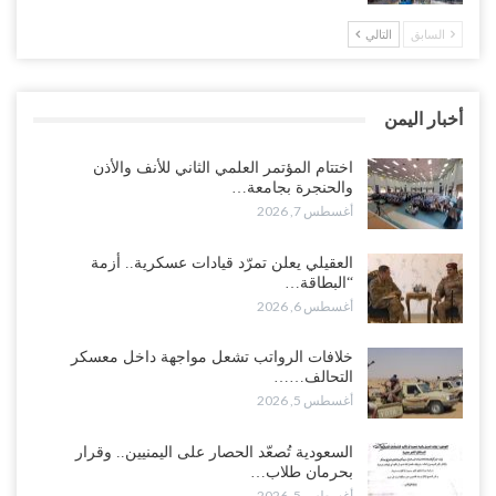
السابق
التالي
“حضرموت“| في تصعيد غير مسبوق.. انتشار فصيل “مكافحة الإرهاب”
في أحياء المكلا بالتزامن مع العصيان المدني..!
أغسطس 6, 2026
أخبار اليمن
“حضرموت“| الانتقالي يرفع التصعيد بالعصيان المدني.. ورسالة تحدٍ
للسعودية بشأن النفط..!
اختتام المؤتمر العلمي الثاني للأنف والأذن
والحنجرة بجامعة…
أغسطس 6, 2026
أغسطس 7, 2026
“تقرير“| عرب جورنال: استقالة مدير مكتب العليمي.. هل دخلت سلطة
العقيلي يعلن تمرّد قيادات عسكرية.. أزمة
الرئاسي مرحلة التفكك المؤسسي..!
“البطاقة…
أغسطس 5, 2026
أغسطس 6, 2026
حضرموت على حافة الانفجار.. اشتباكات قبلية مع فصائل سعودية
خلافات الرواتب تشعل مواجهة داخل معسكر
وتعزيزات عسكرية لحماية ترتيبات تصدير النفط..!
التحالف……
أغسطس 5, 2026
أغسطس 5, 2026
وسط معركة سعودية لإسقاط آخر معاقل الزبيدي.. القبائل تستنفر و”درع
السعودية تُصعّد الحصار على اليمنيين.. وقرار
الوطن” تبدأ الانتشار..!
بحرمان طلاب…
أغسطس 5, 2026
أغسطس 5, 2026