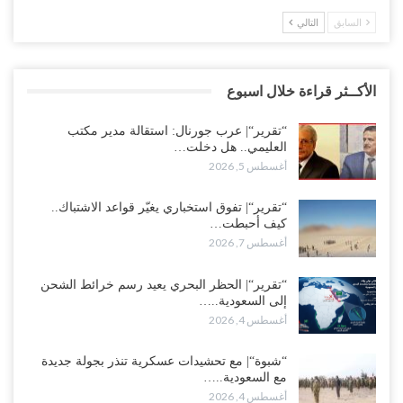
السابق
التالي
الأكــثر قراءة خلال اسبوع
“تقرير“| عرب جورنال: استقالة مدير مكتب
العليمي.. هل دخلت…
أغسطس 5, 2026
“تقرير“| تفوق استخباري يغيّر قواعد الاشتباك..
كيف أحبطت…
أغسطس 7, 2026
“تقرير“| الحظر البحري يعيد رسم خرائط الشحن
إلى السعودية..…
أغسطس 4, 2026
“شبوة“| مع تحشيدات عسكرية تنذر بجولة جديدة
مع السعودية..…
أغسطس 4, 2026