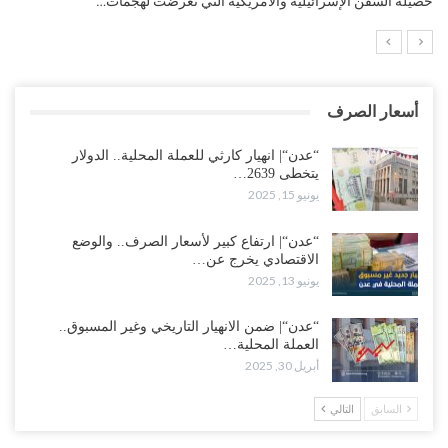
التضخم السنوي لمنطقة اليورو.. “إنفوجرافيك“..!
أسعار الصرف
“عدن“| انهيار كارثي للعملة المحلية.. الدولار
يتخطى 2639…
يونيو 15, 2025
“عدن“| ارتفاع كبير لأسعار الصرف.. والوضع
الاقتصادي يخرج عن…
يونيو 13, 2025
“عدن“| ضمن الانهيار التاريخي وغير المسبوق..
العملة المحلية…
أبريل 30, 2025
السابق
التالي