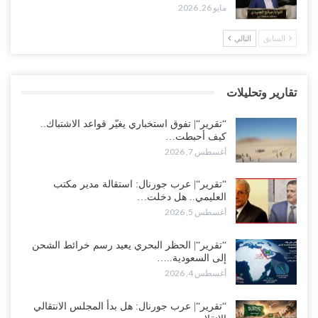
أغسطس 4, 2026
مايو 26, 2026
مدير مكتب العليمي يقدم استقالته.. والخلافات تعصف بالرئاسي وصراع
السابق
التالي
محتدم على خليفته..!
أغسطس 4, 2026
تقارير وتحليلات
“تعز“| وسط إعادة رسم النفوذ السعودي.. الإصلاح يجدد اتهامه لطارق
بالتهريب وعينه على المحافظ..!
“تقرير“| تفوق استخباري يغيّر قواعد الاشتباك..
أغسطس 4, 2026
كيف أحبطت…
أغسطس 7, 2026
“شبوة“| مع تحشيدات عسكرية تنذر بجولة جديدة مع السعودية.. الإمارات
تعيد تحشيد قواتها في أهم سواحل اليمن على البحر…
“تقرير“| عرب جورنال: استقالة مدير مكتب
العليمي.. هل دخلت…
أغسطس 4, 2026
أغسطس 5, 2026
“الضالع“| حملة اجتثاث سعودية لأذرع الزبيدي من معقله الأبرز..!
“تقرير“| الحظر البحري يعيد رسم خرائط الشحن
أغسطس 4, 2026
إلى السعودية..…
أغسطس 4, 2026
“مقالات“| عِنْدَما يَغِيب الأَقربون.. وَتَضِيق بِلَاد الله الوَاسِعَة.. تَبْقَى صَنْعَاء
هِيَ الحِضْنُ الدَّافِئُ…
“تقرير“| عرب جورنال: هل بدأ المجلس الانتقالي
أغسطس 4, 2026