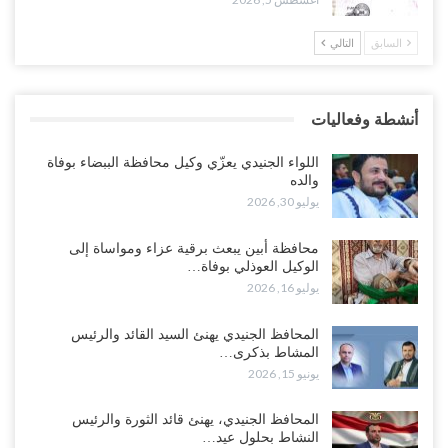
السابق
التالي
خلافات الرواتب تشعل مواجهة داخل معسكر التحالف… والإصلاح يصعّد
في جبهات مأرب وتعز والضالع..!
أغسطس 5, 2026
أنشطة وفعاليات
السعودية تُصعّد الحصار على اليمنيين.. وقرار بحرمان طلاب الشمال من
تعميد الشهادات يشعل غضباً واسعاً..!
اللواء الجنيدي يعزّي وكيل محافظة الببضاء بوفاة
أغسطس 5, 2026
والده
يوليو 30, 2026
العليمي يشغل خصومه بمعارك التعيينات.. وتحركات موازية للسيطرة على
ملفات المال والنفط..!
محافظة أبين يبعث برقية عزاء ومواساة إلى
الوكيل العوذلي بوفاة…
أغسطس 5, 2026
يوليو 16, 2026
“تقرير“| الحظر البحري يعيد رسم خرائط الشحن إلى السعودية.. ناقلات
المحافظ الجنيدي يهنئ السيد القائد والرئيس
النفط تلتف حول أفريقيا وسفن تعلن: “لا توجد شحنة…
المشاط بذكرى…
أغسطس 4, 2026
يونيو 15, 2026
العليمي يواجه اتهامات بصفقة نفط سرية مع شركة أمريكية.. وبيع 2.5
المحافظ الجنيدي، يهنئ قائد الثورة والرئيس
مليون برميل يشعل غضب حضرموت..!
النشاط بحلول عيد…