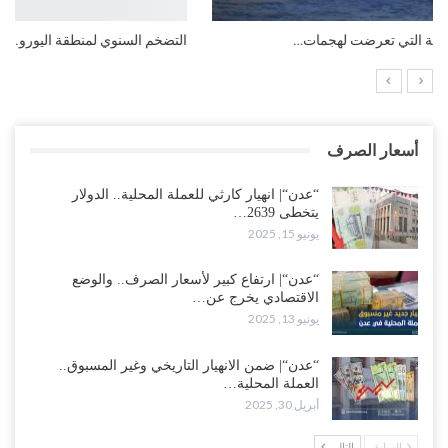
التضخم السنوي لمنطقة اليورو.. “إنفوجرافيك“..!
أسعار الصرف
“عدن“| انهيار كارثي للعملة المحلية.. الدولار
يتخطى 2639…
يونيو 15, 2025
“عدن“| ارتفاع كبير لأسعار الصرف.. والوضع
الاقتصادي يخرج عن…
يونيو 13, 2025
“عدن“| ضمن الانهيار التاريخي وغير المسبوق..
العملة المحلية…
أبريل 30, 2025
السابق
التالي