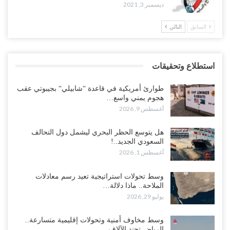
ديسمبر 3, 2021
السابق
التالي
استطلاع وتحقيقات
طوارئ أمريكية في قاعدة “شابيلي“ بجيبوتي عقب
هجوم يمني واسع…
أغسطس 9, 2026
هل يتوسع الحظر البحري ليشمل دول التحالف
السعودي الجديد..!
أغسطس 1, 2026
وسط تحولات استراتيجية تعيد رسم معادلات
الملاحة.. ماذا دلالة…
يوليو 29, 2026
وسط مخاوف أمنية وتحولات إقليمية متسارعة..
الرياض تجند الآلاف…