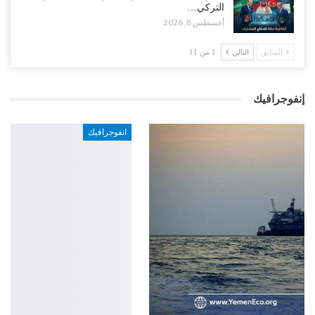
التركي…
أغسطس 8, 2026
السابق
التالي
1 من 11
إنفوجرافيك
انفوجرافيك