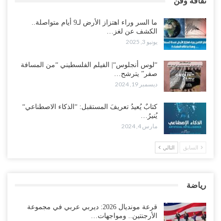
ثقافة وفن
ما السر وراء اهتزاز الأرض لـ9 أيام متواصلة..
الكشف عن لغز…
يونيو 3, 2025
“لوس أنجلوس“| الفيلم الفلسطيني “من المسافة
صفر” يترشح…
ديسمبر 19, 2024
كتابٌ يُعيدُ تعريفَ المستقبل: “الذكاء الاصطناعي“
يُنيرُ…
مارس 4, 2024
السابق
التالي
رياضة
قرعة مونديال 2026: ديربي عربي في مجموعة
الأرجنتين.. ومواجهات…