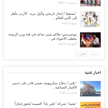
ديسمبر 7, 2025
“مسقط“| إنجاز تاريخي ولأول مرة.. الأردن يتأهل
إلى كأس العالم…
يونيو 6, 2025
نيوجيرسي| ملاكم يمني صاعد في فئة وزن الريشة
يخطف الأضواء في…
أكتوبر 14, 2024
السابق
التالي
اخبار تقنية
“بكين“| سلاح ميكروويف صيني قادر على تدمير
الأقمار الصناعية…
فبراير 6, 2026
“تقنية“| شركة “علي بابا” الصينية تُحقق إنجازاً