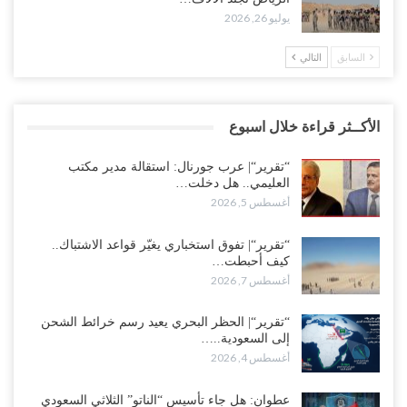
يوليو 26, 2026
السابق
التالي
الأكــثر قراءة خلال اسبوع
“تقرير“| عرب جورنال: استقالة مدير مكتب
العليمي.. هل دخلت…
أغسطس 5, 2026
“تقرير“| تفوق استخباري يغيّر قواعد الاشتباك..
كيف أحبطت…
أغسطس 7, 2026
“تقرير“| الحظر البحري يعيد رسم خرائط الشحن
إلى السعودية..…
أغسطس 4, 2026
عطوان: هل جاء تأسيس “الناتو” الثلاثي السعودي