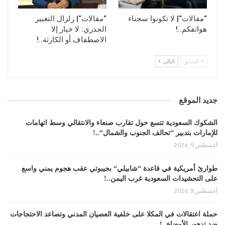
يوجد مكان في الدبلوماسية السعودية لمفهوم
تقاسم النفوذ، ولا تقبل السعودية بقوّةٍ تقود
“مقالات“| لا تكونوا سجناء
“مقالات“| زلزال التغيير
معها العالم الإسلامي بالشراكة، وهو ما يفسر
هواتفكم..!
الجذري: لا خيار إلا
الاصطفاف أو الكارثة..!
علاقتها المتوترة بأنقرة وخصومتها القصوى مع
إيران.
السابق
التالي
ربما يتساءل البعض: ماذا لو تصالحت مع قطر؟
في الحقيقة، إنَّ الخصومة معها ليست على
قاعدة تقاسم النفوذ، بل إن قطر خرجت من البيت
جديد الموقع
الخليجي الذي تضبط إيقاعه الرياض، محاولة
الشكوك السعودية تتسع حول تقارب صنعاء والانتقالي وسط اتهامات
الاستقلال بوجهتها السياسية أو فرض تفرّدها
للإمارات بتدبير “تحالف الجنوب والشمال“..!
الدبلوماسي ونسج تحالفات منفردة لا تتسق مع
أغسطس 9, 2026
رؤية الرياض، والتراجع السعودي نابع من محاولة
احتواء “ابن عاق”، كما يصف ذلك بعض
طوارئ أمريكية في قاعدة “شابيلي“ بجيبوتي عقب هجوم يمني واسع
السعوديين، وذلك لمصلحة أكبر، بمواجهة إيران.
على التحشيدات السعودية غرب اليمن..!
أغسطس 9, 2026
من جانب آخر، هناك من يرى أنَّ ما يجلب
السعودية إلى طاولة التفاوضات ليس الخسارات،
حملة اعتقالات في المكلا على خلفية العصيان المدني وتصاعد الاحتجاجات
ضد تدهور الأوضاع..!