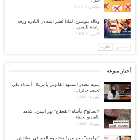
غير…
نوفمبر 13, 2025
وكالة بلومبرغ: لماذا تُعتبر المعادن النادرة ورقة
رابحة للصين…
أكتوبر 31, 2025
السابق
التالي
أخبار منوعة
يمنية تتصدر المشهد القانوني بأمريكا.. أسماء علي
تحصد جائزة…
يونيو 16, 2026
“الضالع“| مأساة “القعقاع” تهز اليمن.. شاهد
بالفيديو لحظة…
يونيو 13, 2026
“ترامب” ينجو من الذبح بيوم العيد في بنغلادش..