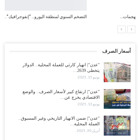
التضخم السنوي لمنطقة اليورو.. “إنفوجرافيك“..!
أسعار الصرف
“عدن“| انهيار كارثي للعملة المحلية.. الدولار
يتخطى 2639…
يونيو 15, 2025
“عدن“| ارتفاع كبير لأسعار الصرف.. والوضع
الاقتصادي يخرج عن…
يونيو 13, 2025
“عدن“| ضمن الانهيار التاريخي وغير المسبوق..
العملة المحلية…
أبريل 30, 2025