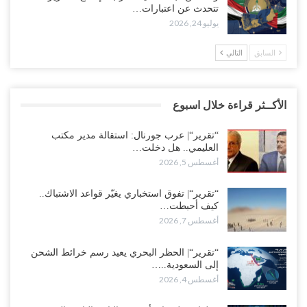
تتحدث عن اعتبارات…
يوليو 24, 2026
السابق
التالي
الأكــثر قراءة خلال اسبوع
“تقرير“| عرب جورنال: استقالة مدير مكتب
العليمي.. هل دخلت…
أغسطس 5, 2026
“تقرير“| تفوق استخباري يغيّر قواعد الاشتباك..
كيف أحبطت…
أغسطس 7, 2026
“تقرير“| الحظر البحري يعيد رسم خرائط الشحن
إلى السعودية..…
أغسطس 4, 2026