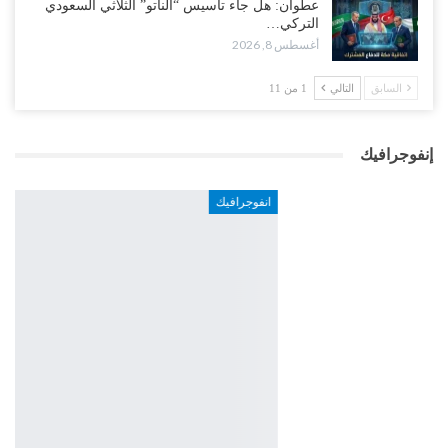
عطوان: هل جاء تأسيس “الناتو” الثلاثي السعودي
التركي…
أغسطس 8, 2026
السابق
التالي
1 من 11
إنفوجرافيك
انفوجرافيك