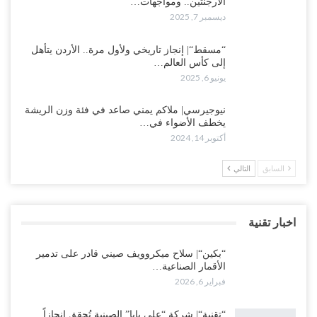
الأرجنتين.. ومواجهات…
ديسمبر 7, 2025
“مسقط“| إنجاز تاريخي ولأول مرة.. الأردن يتأهل
إلى كأس العالم…
يونيو 6, 2025
نيوجيرسي| ملاكم يمني صاعد في فئة وزن الريشة
يخطف الأضواء في…
أكتوبر 14, 2024
السابق
التالي
اخبار تقنية
“بكين“| سلاح ميكروويف صيني قادر على تدمير
الأقمار الصناعية…
فبراير 6, 2026
“تقنية“| شركة “علي بابا” الصينية تُحقق إنجازاً