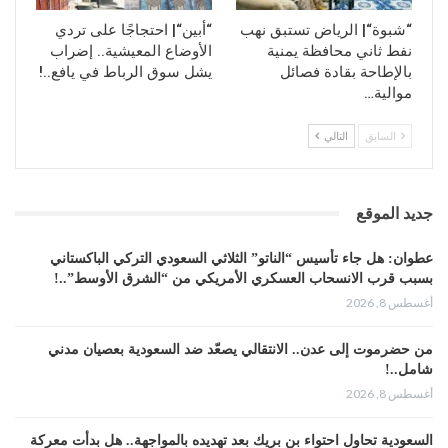
“شبوة“| الرياض تستبق نهب
“أبين“| احتجاجًا على تردي
نفط ثاني محافظة يمنية
الأوضاع المعيشية.. إضراب
بالإطاحة بقادة فصائل
يشل سوق الرباط في يافع..!
موالية…
السابق
التالي
جديد الموقع
عطوان: هل جاء تأسيس “الناتو” الثلاثي السعودي التركي الباكستاني
بسبب قرب الانسحاب العسكري الأمريكي من “الشرق الأوسط”..!
أغسطس 8, 2026
من حضرموت إلى عدن.. الانتقالي يصعّد ضد السعودية بعصيان مدني
شامل..!
أغسطس 8, 2026
السعودية تحاول احتواء بن بريك بعد تهديده بالمواجهة.. هل بدأت معركة