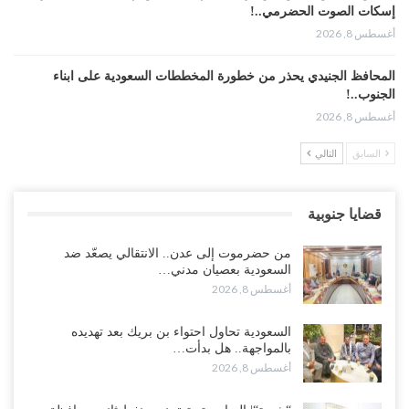
إسكات الصوت الحضرمي..!
أغسطس 8, 2026
المحافظ الجنيدي يحذر من خطورة المخططات السعودية على ابناء
الجنوب..!
أغسطس 8, 2026
السابق
التالي
“تقرير“| تفوق استخباري يغيّر قواعد الاشتباك.. كيف أحبطت صنعاء
الهجوم السعودي قبل انطلاقه..!
أغسطس 7, 2026
قضايا جنوبية
“شبوة“| الرياض تستبق نهب نفط ثاني محافظة يمنية بالإطاحة بقادة
من حضرموت إلى عدن.. الانتقالي يصعّد ضد
فصائل موالية للإمارات..!
السعودية بعصيان مدني…
أغسطس 7, 2026
أغسطس 8, 2026
“أبين“| احتجاجًا على تردي الأوضاع المعيشية.. إضراب يشل سوق الرباط
السعودية تحاول احتواء بن بريك بعد تهديده
في يافع..!
بالمواجهة.. هل بدأت…
أغسطس 7, 2026
أغسطس 8, 2026
اختتام المؤتمر العلمي الثاني للأنف والأذن والحنجرة بجامعة صنعاء 2026..