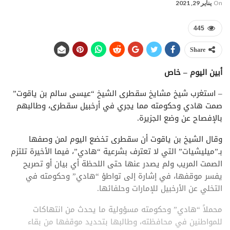
On
يناير 29, 2021
445
Share
أبين اليوم – خاص
– استغرب شيخ مشايخ سقطرى الشيخ “عيسى سالم بن ياقوت”
صمت هادي وحكومته مما يجري في أرخبيل سقطرى، وطالبهم
بالإفصاح عن وضع الجزيرة.
وقال الشيخ بن ياقوت أن سقطرى تخضع اليوم لمن وصفها
بـ”ميليشيات” التي لا تعترف بشرعية “هادي”، فيما الأخيرة تلتزم
الصمت المريب ولم يصدر عنها حتى اللحظة أي بيان أو تصريح
يفسر موقفها، في إشارة إلى تواطؤ “هادي” وحكومته في
التخلي عن الأرخبيل للإمارات وحلفائها.
محملاً “هادي” وحكومته مسؤولية ما يحدث من انتهاكات
للمواطنين في محافظته، وطالبها بتحديد موقفها من بقاء