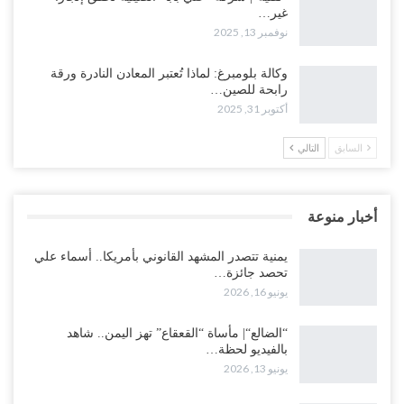
غير…
نوفمبر 13, 2025
وكالة بلومبرغ: لماذا تُعتبر المعادن النادرة ورقة
رابحة للصين…
أكتوبر 31, 2025
السابق
التالي
أخبار منوعة
يمنية تتصدر المشهد القانوني بأمريكا.. أسماء علي
تحصد جائزة…
يونيو 16, 2026
“الضالع“| مأساة “القعقاع” تهز اليمن.. شاهد
بالفيديو لحظة…
يونيو 13, 2026