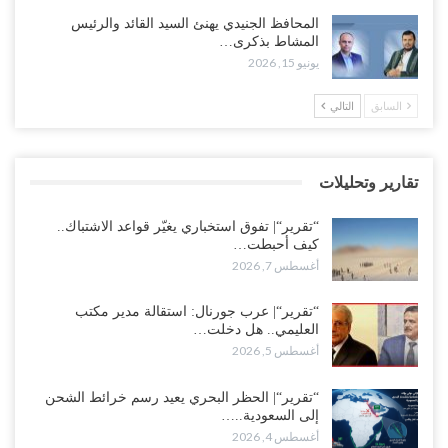
خلافات الرواتب تشعل مواجهة داخل معسكر التحالف… والإصلاح يصعّد
المحافظ الجنيدي يهنئ السيد القائد والرئيس
في جبهات مأرب وتعز والضالع..!
المشاط بذكرى…
أغسطس 5, 2026
يونيو 15, 2026
السعودية تُصعّد الحصار على اليمنيين.. وقرار بحرمان طلاب الشمال من
السابق
التالي
تعميد الشهادات يشعل غضباً واسعاً..!
أغسطس 5, 2026
تقارير وتحليلات
العليمي يشغل خصومه بمعارك التعيينات.. وتحركات موازية للسيطرة على
ملفات المال والنفط..!
“تقرير“| تفوق استخباري يغيّر قواعد الاشتباك..
أغسطس 5, 2026
كيف أحبطت…
أغسطس 7, 2026
“تقرير“| الحظر البحري يعيد رسم خرائط الشحن إلى السعودية.. ناقلات
النفط تلتف حول أفريقيا وسفن تعلن: “لا توجد شحنة…
“تقرير“| عرب جورنال: استقالة مدير مكتب
العليمي.. هل دخلت…
أغسطس 4, 2026
أغسطس 5, 2026
العليمي يواجه اتهامات بصفقة نفط سرية مع شركة أمريكية.. وبيع 2.5
مليون برميل يشعل غضب حضرموت..!
“تقرير“| الحظر البحري يعيد رسم خرائط الشحن
إلى السعودية..…
أغسطس 4, 2026
أغسطس 4, 2026