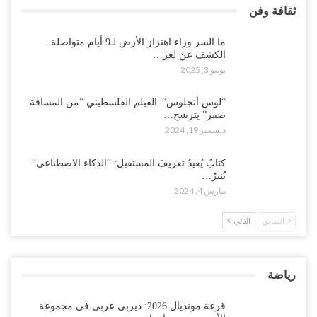
ثقافة وفن
ما السر وراء اهتزاز الأرض لـ9 أيام متواصلة..
الكشف عن لغز…
يونيو 3, 2025
“لوس أنجلوس“| الفيلم الفلسطيني “من المسافة
صفر” يترشح…
ديسمبر 19, 2024
كتابٌ يُعيدُ تعريفَ المستقبل: “الذكاء الاصطناعي“
يُنيرُ…
مارس 4, 2024
السابق
التالي
رياضة
قرعة مونديال 2026: ديربي عربي في مجموعة