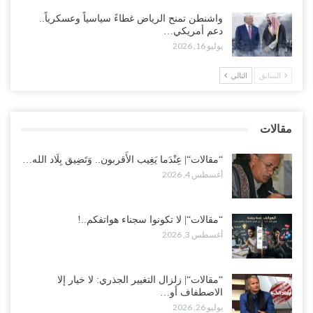
العليمي ويلغون قراراته ويضغطون لإقالة مدير…
واشنطن تمنح الرياض غطاءً سياسياً وعسكرياً..
أغسطس 3, 2026
دعم أمريكي…
يوليو 16, 2026
العطش وغياب الغاز يفاقمان مأساة الأهالي بعدن.. مدينة تغرق في دوامة
الانهيار الخدمي..!
السابق
التالي
أغسطس 3, 2026
“مقالات“| لا تكونوا سجناء هواتفكم..!
مقالات
أغسطس 3, 2026
“مقالات“| عِنْدَما يَغِيب الأَقربون.. وَتَضِيق بِلَاد الله…
أغسطس 4, 2026
“مقالات“| لا تكونوا سجناء هواتفكم..!
أغسطس 3, 2026
“مقالات“| زلزال التغيير الجذري: لا خيار إلا
الاصطفاف أو…
يوليو 26, 2026