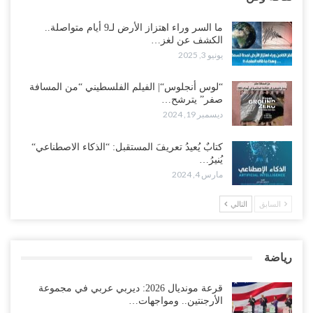
ما السر وراء اهتزاز الأرض لـ9 أيام متواصلة..
الكشف عن لغز…
يونيو 3, 2025
“لوس أنجلوس“| الفيلم الفلسطيني “من المسافة
صفر” يترشح…
ديسمبر 19, 2024
كتابٌ يُعيدُ تعريفَ المستقبل: “الذكاء الاصطناعي“
يُنيرُ…
مارس 4, 2024
السابق
التالي
رياضة
قرعة مونديال 2026: ديربي عربي في مجموعة
الأرجنتين.. ومواجهات…