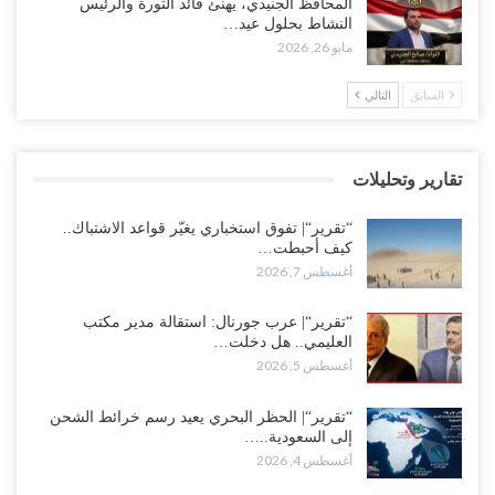
المحافظ الجنيدي، يهنئ قائد الثورة والرئيس
مليون برميل يشعل غضب حضرموت..!
النشاط بحلول عيد…
أغسطس 4, 2026
مايو 26, 2026
مدير مكتب العليمي يقدم استقالته.. والخلافات تعصف بالرئاسي وصراع
السابق
التالي
محتدم على خليفته..!
أغسطس 4, 2026
تقارير وتحليلات
“تعز“| وسط إعادة رسم النفوذ السعودي.. الإصلاح يجدد اتهامه لطارق
بالتهريب وعينه على المحافظ..!
“تقرير“| تفوق استخباري يغيّر قواعد الاشتباك..
أغسطس 4, 2026
كيف أحبطت…
أغسطس 7, 2026
“شبوة“| مع تحشيدات عسكرية تنذر بجولة جديدة مع السعودية.. الإمارات
تعيد تحشيد قواتها في أهم سواحل اليمن على البحر…
“تقرير“| عرب جورنال: استقالة مدير مكتب
العليمي.. هل دخلت…
أغسطس 4, 2026
أغسطس 5, 2026
“الضالع“| حملة اجتثاث سعودية لأذرع الزبيدي من معقله الأبرز..!
“تقرير“| الحظر البحري يعيد رسم خرائط الشحن
أغسطس 4, 2026
إلى السعودية..…
أغسطس 4, 2026
“مقالات“| عِنْدَما يَغِيب الأَقربون.. وَتَضِيق بِلَاد الله الوَاسِعَة.. تَبْقَى صَنْعَاء