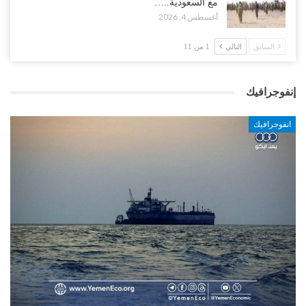
مع السعودية..…
أغسطس 4, 2026
السابق
التالي
1 من 11
إنفوجرافيك
انفوجرافيك