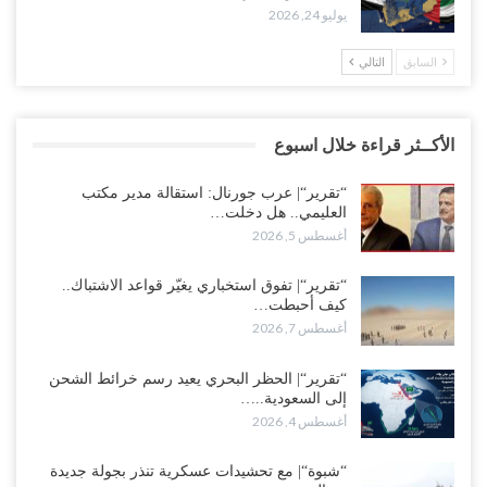
يوليو 24, 2026
السابق
التالي
الأكــثر قراءة خلال اسبوع
“تقرير“| عرب جورنال: استقالة مدير مكتب
العليمي.. هل دخلت…
أغسطس 5, 2026
“تقرير“| تفوق استخباري يغيّر قواعد الاشتباك..
كيف أحبطت…
أغسطس 7, 2026
“تقرير“| الحظر البحري يعيد رسم خرائط الشحن
إلى السعودية..…
أغسطس 4, 2026
“شبوة“| مع تحشيدات عسكرية تنذر بجولة جديدة