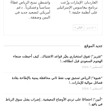
الغارديان: الإمارات وزّعت
واشنطن تمنح الرياض غطاءً
برنامج بيغاسوس الإسرائيلي
سياسياً وعسكرياً.. دعم
على أنظمة حليفة..!
أمريكي لتصعيد جديد في
اليمن وصفقة…
السابق
التالي
جديد الموقع
“تقرير“| تفوق استخباري يغيّر قواعد الاشتباك.. كيف أحبطت صنعاء
الهجوم السعودي قبل انطلاقه..!
أغسطس 7, 2026
“شبوة“| الرياض تستبق نهب نفط ثاني محافظة يمنية بالإطاحة بقادة
فصائل موالية للإمارات..!
أغسطس 7, 2026
“أبين“| احتجاجًا على تردي الأوضاع المعيشية.. إضراب يشل سوق الرباط
في يافع..!