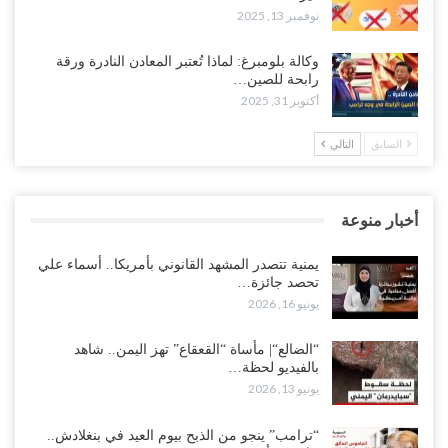
نوفمبر 13, 2025
وكالة بلومبرغ: لماذا تُعتبر المعادن النادرة ورقة
رابحة للصين…
أكتوبر 31, 2025
السابق
التالي
أخبار منوعة
يمنية تتصدر المشهد القانوني بأمريكا.. أسماء علي
تحصد جائزة…
يونيو 16, 2026
“الضالع“| مأساة “القعقاع” تهز اليمن.. شاهد
بالفيديو لحظة…
يونيو 13, 2026
“ترامب” ينجو من الذبح بيوم العيد في بنغلادش..