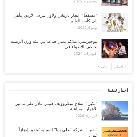
ديسمبر 7, 2025
“مسقط“| إنجاز تاريخي ولأول مرة.. الأردن يتأهل
إلى كأس العالم…
يونيو 6, 2025
نيوجيرسي| ملاكم يمني صاعد في فئة وزن الريشة
يخطف الأضواء في…
أكتوبر 14, 2024
السابق
التالي
اخبار تقنية
“بكين“| سلاح ميكروويف صيني قادر على تدمير
الأقمار الصناعية…
فبراير 6, 2026
“تقنية“| شركة “علي بابا” الصينية تُحقق إنجازاً
غير…