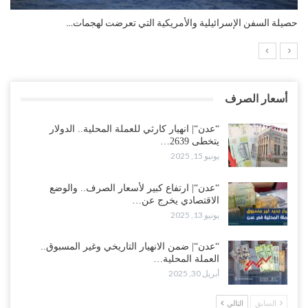
التضخم السنوي لمنطقة اليورو.. “إنفوجرافيك“..!
أسعار الصرف
“عدن“| انهيار كارثي للعملة المحلية.. الدولار
يتخطى 2639…
يونيو 15, 2025
“عدن“| ارتفاع كبير لأسعار الصرف.. والوضع
الاقتصادي يخرج عن…
يونيو 13, 2025
“عدن“| ضمن الانهيار التاريخي وغير المسبوق..
العملة المحلية…
أبريل 30, 2025
السابق
التالي