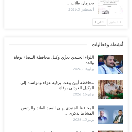
الوطن” تبدأ الانتشار..!
بحرمان طلاب…
أغسطس 5, 2026
أغسطس 5, 2026
السابق
التالي
خلافات الرواتب تشعل مواجهة داخل معسكر التحالف… والإصلاح يصعّد
في جبهات مأرب وتعز والضالع..!
أغسطس 5, 2026
أنشطة وفعاليات
السعودية تُصعّد الحصار على اليمنيين.. وقرار بحرمان طلاب الشمال من
تعميد الشهادات يشعل غضباً واسعاً..!
اللواء الجنيدي يعزّي وكيل محافظة الببضاء بوفاة
أغسطس 5, 2026
والده
يوليو 30, 2026
العليمي يشغل خصومه بمعارك التعيينات.. وتحركات موازية للسيطرة على
ملفات المال والنفط..!
محافظة أبين يبعث برقية عزاء ومواساة إلى
الوكيل العوذلي بوفاة…
أغسطس 5, 2026
يوليو 16, 2026
“تقرير“| الحظر البحري يعيد رسم خرائط الشحن إلى السعودية.. ناقلات
المحافظ الجنيدي يهنئ السيد القائد والرئيس
النفط تلتف حول أفريقيا وسفن تعلن: “لا توجد شحنة…
المشاط بذكرى…
أغسطس 4, 2026
يونيو 15, 2026
العليمي يواجه اتهامات بصفقة نفط سرية مع شركة أمريكية.. وبيع 2.5