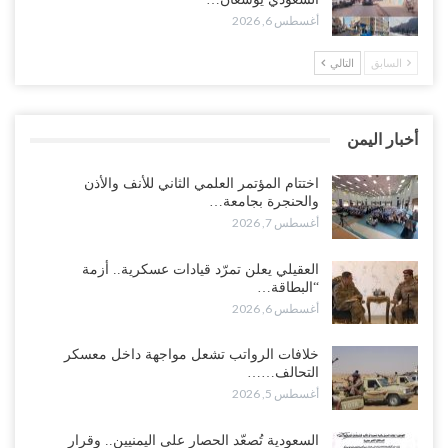
أغسطس 6, 2026
أغسطس 6, 2026
السابق
التالي
“حضرموت“| في تصعيد غير مسبوق.. انتشار فصيل “مكافحة الإرهاب”
في أحياء المكلا بالتزامن مع العصيان المدني..!
أغسطس 6, 2026
أخبار اليمن
“حضرموت“| الانتقالي يرفع التصعيد بالعصيان المدني.. ورسالة تحدٍ
للسعودية بشأن النفط..!
اختتام المؤتمر العلمي الثاني للأنف والأذن
والحنجرة بجامعة…
أغسطس 6, 2026
أغسطس 7, 2026
“تقرير“| عرب جورنال: استقالة مدير مكتب العليمي.. هل دخلت سلطة
العقيلي يعلن تمرّد قيادات عسكرية.. أزمة
الرئاسي مرحلة التفكك المؤسسي..!
“البطاقة…
أغسطس 5, 2026
أغسطس 6, 2026
حضرموت على حافة الانفجار.. اشتباكات قبلية مع فصائل سعودية
خلافات الرواتب تشعل مواجهة داخل معسكر
وتعزيزات عسكرية لحماية ترتيبات تصدير النفط..!
التحالف……
أغسطس 5, 2026
أغسطس 5, 2026
وسط معركة سعودية لإسقاط آخر معاقل الزبيدي.. القبائل تستنفر و”درع
السعودية تُصعّد الحصار على اليمنيين.. وقرار