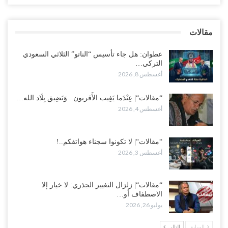
أغسطس 4, 2026
“مقالات“| عِنْدَما يَغِيب الأَقربون.. وَتَضِيق بِلَاد الله الوَاسِعَة.. تَبْقَى صَنْعَاء
مقالات
هِيَ الحِضْنُ الدَّافِئُ…
أغسطس 4, 2026
عطوان: هل جاء تأسيس “الناتو” الثلاثي السعودي
التركي…
أغسطس 8, 2026
“مقالات“| عِنْدَما يَغِيب الأَقربون.. وَتَضِيق بِلَاد الله…
أغسطس 4, 2026
“مقالات“| لا تكونوا سجناء هواتفكم..!
أغسطس 3, 2026
“مقالات“| زلزال التغيير الجذري: لا خيار إلا
الاصطفاف أو…
يوليو 26, 2026
السابق
التالي