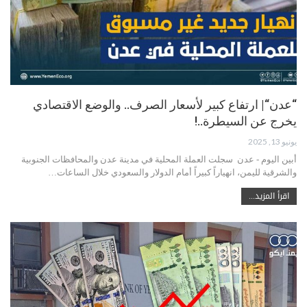
“عدن“| ارتفاع كبير لأسعار الصرف.. والوضع الاقتصادي
يخرج عن السيطرة..!
يونيو 13, 2025
أبين اليوم - عدن سجلت العملة المحلية في مدينة عدن والمحافظات الجنوبية
والشرقية لليمن، انهياراً كبيراً أمام الدولار والسعودي خلال الساعات…
اقرأ المزيد...