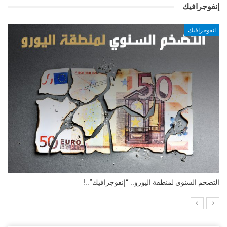
إنفوجرافيك
انفوجرافيك
“انفوجرافيك“| مؤشر الدين العام العالمي بنهاية 2024م..!