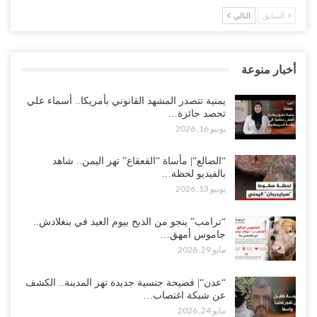
السابق
التالي
أخبار منوعة
يمنية تتصدر المشهد القانوني بأمريكا.. أسماء علي
تحصد جائزة…
يونيو 16, 2026
“الضالع“| مأساة “القعقاع” تهز اليمن.. شاهد
بالفيديو لحظة…
يونيو 13, 2026
“ترامب” ينجو من الذبح بيوم العيد في بنغلادش..
جاموس أمهق…
مايو 29, 2026
“عدن“| فضيحة جنسية جديدة تهز المدينة.. الكشف
عن شبكة اغتصاب…
مايو 24, 2026