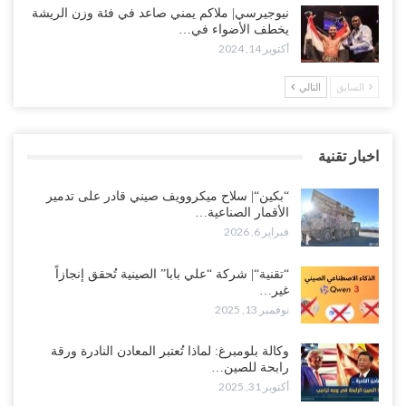
نيوجيرسي| ملاكم يمني صاعد في فئة وزن الريشة
يخطف الأضواء في…
أكتوبر 14, 2024
السابق
التالي
اخبار تقنية
“بكين“| سلاح ميكروويف صيني قادر على تدمير
الأقمار الصناعية…
فبراير 6, 2026
“تقنية“| شركة “علي بابا” الصينية تُحقق إنجازاً
غير…
نوفمبر 13, 2025
وكالة بلومبرغ: لماذا تُعتبر المعادن النادرة ورقة
رابحة للصين…
أكتوبر 31, 2025