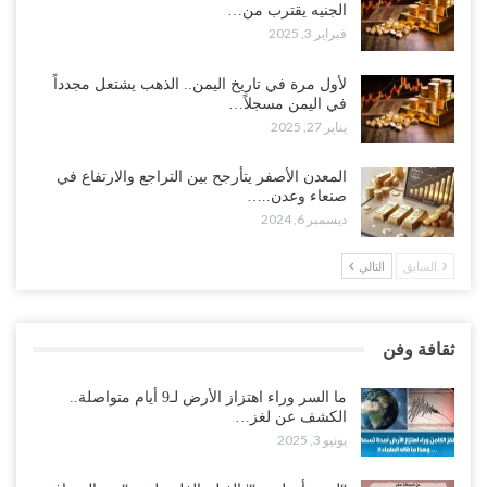
الجنيه يقترب من…
فبراير 3, 2025
لأول مرة في تاريخ اليمن.. الذهب يشتعل مجدداً
في اليمن مسجلاً…
يناير 27, 2025
المعدن الأصفر يتأرجح بين التراجع والارتفاع في
صنعاء وعدن..…
ديسمبر 6, 2024
السابق
التالي
ثقافة وفن
ما السر وراء اهتزاز الأرض لـ9 أيام متواصلة..
الكشف عن لغز…
يونيو 3, 2025