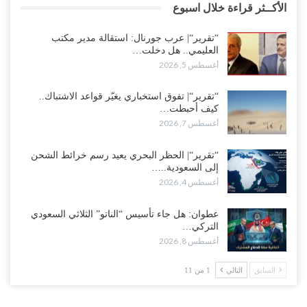
الأكــثر قراءة خلال اسبوع
“تقرير“| عرب جورنال: استقالة مدير مكتب
العليمي.. هل دخلت…
أغسطس 5, 2026
“تقرير“| تفوق استخباري يغيّر قواعد الاشتباك..
كيف أحبطت…
أغسطس 7, 2026
“تقرير“| الحظر البحري يعيد رسم خرائط الشحن
إلى السعودية..…
أغسطس 4, 2026
عطوان: هل جاء تأسيس “الناتو” الثلاثي السعودي
التركي…
أغسطس 8, 2026
السابق
التالي
1 من 11