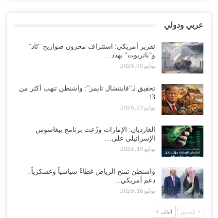
أغسطس 4, 2026
عربي ودولي
العليمي يواجه اتهامات بصفقة نفط سرية مع شركة أمريكية.. وبيع 2.5
مليون برميل يشعل غضب حضرموت..!
تقرير أمريكي: استنزاف مخزون صواريخ “ثاد”
أغسطس 4, 2026
و”باتريوت” يهدد…
يوليو 30, 2026
مدير مكتب العليمي يقدم استقالته.. والخلافات تعصف بالرئاسي وصراع
محتدم على خليفته..!
تحقيق لـ”فايننشال تايمز”: واشنطن تنهب أكثر من
أغسطس 4, 2026
13…
يوليو 23, 2026
“تعز“| وسط إعادة رسم النفوذ السعودي.. الإصلاح يجدد اتهامه لطارق
بالتهريب وعينه على المحافظ..!
الغارديان: الإمارات وزّعت برنامج بيغاسوس
الإسرائيلي على…
أغسطس 4, 2026
يوليو 19, 2026
“شبوة“| مع تحشيدات عسكرية تنذر بجولة جديدة مع السعودية.. الإمارات
واشنطن تمنح الرياض غطاءً سياسياً وعسكرياً..
تعيد تحشيد قواتها في أهم سواحل اليمن على البحر…
دعم أمريكي…
أغسطس 4, 2026
يوليو 16, 2026
“الضالع“| حملة اجتثاث سعودية لأذرع الزبيدي من معقله الأبرز..!
السابق
التالي