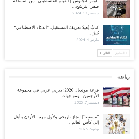
“لوس أنجلوس“| الفيلم الفلسطيني “من المسافة
صفر” يترشح…
ديسمبر 19, 2024
كتابٌ يُعيدُ تعريفَ المستقبل: “الذكاء الاصطناعي“
يُنيرُ…
مارس 4, 2024
السابق
التالي
رياضة
قرعة مونديال 2026: ديربي عربي في مجموعة
الأرجنتين.. ومواجهات…
ديسمبر 7, 2025
“مسقط“| إنجاز تاريخي ولأول مرة.. الأردن يتأهل
إلى كأس العالم…
يونيو 6, 2025