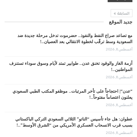
السابقة
جديد الموقع
مع تصاعد صراع النفط والنفوذ.. حضرموت تدخل مرحلة جديدة ضد
السعودية وسط ترقّب لخطوة الانتقالي بعد العصيان..!
أغسطس 8, 2026
أزمة الغاز والوقود تخنق عدن.. طوابير تمتد لأيام وسوق سوداء تستنزف
المواطنين..!
أغسطس 8, 2026
“عدن“| احتجاجاً على تأخر المرتبات.. موظفو المكتب الطبي السعودي
يعلنون اعتصاماً مفتوحاً..!
أغسطس 8, 2026
عطوان: هل جاء تأسيس “الناتو” الثلاثي السعودي التركي الباكستاني
بسبب قرب الانسحاب العسكري الأمريكي من “الشرق الأوسط”..!
أغسطس 8, 2026